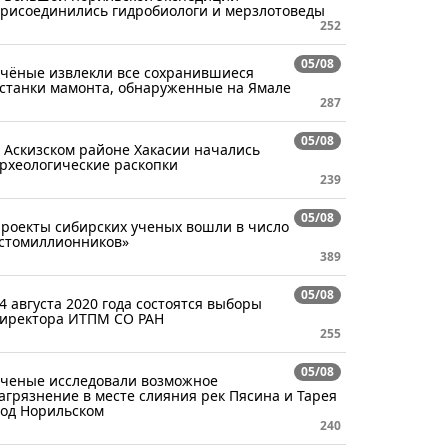
рисоединились гидробиологи и мерзлотоведы
252
05/08
чёные извлекли все сохранившиеся
станки мамонта, обнаруженные на Ямале
287
05/08
 Аскизском районе Хакасии начались
рхеологические раскопки
239
05/08
роекты сибирских ученых вошли в число
стомиллионников»
389
05/08
4 августа 2020 года состоятся выборы
иректора ИТПМ СО РАН
255
05/08
ченые исследовали возможное
агрязнение в месте слияния рек Пясина и Тарея
од Норильском
240