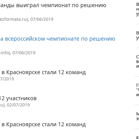
оманды выиграл чемпионат по решению
В
н
у
zformata.ru), 07/06/2019
В
у
на всероссийском чемпионате по решению
nfo), 07/06/2019
С
в
и
 в Красноярске стали 12 команд
07/2019
Г
"
и
12 участников
u), 02/07/2019
М
э
 в Красноярске стали 12 команд
К