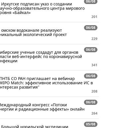
06/08
 Иркутске подписан указ о создании
аучно-образовательного центра мирового
ровня «Байкал»
201
06/08
 омском водоканале реализуют
никальный экологический проект
229
06/08
ибирские ученые создадут для органов
ласти веб-интерфейс по коронавирусной
нфекции
341
06/08
ПНТБ СО РАН приглашает на вебинар
WIPO Match: эффективное использование ИС в
нтересах развития"
208
06/08
еждународный конгресс «Потоки
нергии и радиационные эффекты» онлайн
264
05/08
 Большой норильской экспедиции