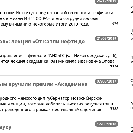
26/12/2019
Р
и
 в истории Института нефтегазовой геологии и геофизики
нь в жизни ИНГГ СО РАН и его сотрудников был
674
ему вниманию некоторые итоги 2019 года.
П
Р
21/05/2019
м
ов»: лекция «От капли нефти до
 управления – филиале РАНХиГС (ул. Нижегородская, д. 6),
П
тоится лекция академика РАН Михаила Ивановича Эпова​
м
1174
С
07/03/2017
ым вручили премии «Академина
п
одного женского дня губернатор Новосибирской
М
вил женщин, которые добились высоких результатов в
о
3388
, проведённого в рамках фестиваля «Академина».
17/09/2018
С
науку
и