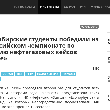
ВСЕ НОВОСТИ
ИНСТИТУТЫ
СО РАН
РАН
МИНОБРНА
07/06/2019
ибирские студенты победили на
«
м
ссийском чемпионате по
ию нефтегазовых кейсов
se»
К
н
1130
СО РАН
НГУ
НГТУ
Науки о Земле
Награды
У
н
в «Oilcase» проводятся второй раз для студентов всех
та и авторами задач являются представители таких
Н
alliburton», НК «Нефтиса», «Startus», «Econophysica» и
м
нд, из которых непосредственно поучаствовали 148
 же этап прошли 12 составов.