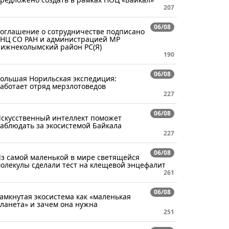
207
06/08
оглашение о сотрудничестве подписано
НЦ СО РАН и администрацией МР
ижнеколымский район РС(Я)
190
06/08
ольшая Норильская экспедиция:
аботает отряд мерзлотоведов
227
06/08
скусственный интеллект поможет
аблюдать за экосистемой Байкала
227
06/08
з самой маленькой в мире светящейся
олекулы сделали тест на клещевой энцефалит
261
06/08
амкнутая экосистема как «маленькая
ланета» и зачем она нужна
251