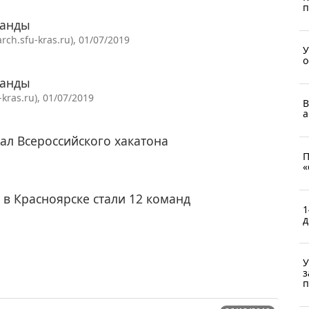
п
манды
h.sfu-kras.ru), 01/07/2019
У
о
манды
ras.ru), 01/07/2019
В
а
ал Всероссийского хакатона
П
«
 в Красноярске стали 12 команд
1
д
У
з
п