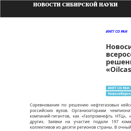
НОВОСТИ СИБИРСКОЙ НАУКИ
ИНГГ СО РАН
Новос
всеро
решен
«Oilca
ИНГГ СО РАН
Новосибирск
​​Соревнования по решению нефтегазовых кейсо
российских вузов. Организаторами чемпиона
компаний-гигантов, как «Газпромнефть НТЦ», «H
других. Заявки на участие подали 197 кома
коллективов из десяти регионов страны. В очный