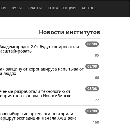
УКИ
ВУЗЫ
ГРАНТЫ
КОНФЕРЕНЦИИ
АНОНСЫ
Новости институтов
08/08
Академгородок 2.0» будут копировать и
асштабировать
85
08/08
ак вакцину от коронавируса испытывают
а людях
66
08/08
чёные разработали технологию от
еприятного запаха в Новосибирске
77
07/08
овосибирские археологи повторили
аршрут экспедиции начала XVIII века
168