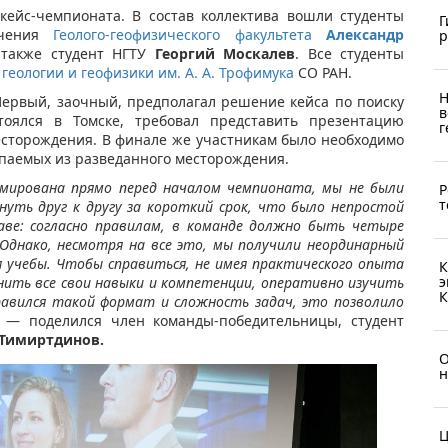
кейс-чемпионата. В состав коллектива вошли студенты
Г
учения
Геолого-геофизического факультета
Александр
р
 также студент НГТУ
Георгий Москалев
. Все студенты
геологии и геофизики им. А. А. Трофимука
СО РАН.
Н
Первый, заочный, предполагал решение кейса по поиску
в
тоялся в Томске, требовал представить презентацию
г
есторождения. В финале же участникам было необходимо
опаемых из разведанного месторождения.
рмирована прямо перед началом чемпионата, мы не были
Р
т
уть друг к другу за короткий срок, что было непростой
аве: согласно правилам, в команде должно быть четыре
Однако, несмотря на все это, мы получили неординарный
я учебы. Чтобы справиться, не имея практического опыта
К
э
нить все свои навыки и компетенции, оперативно изучить
К
равился такой формат и сложность задач, это позволило
— поделился член команды-победительницы, студент
Тимиртдинов.
О
н
Ц