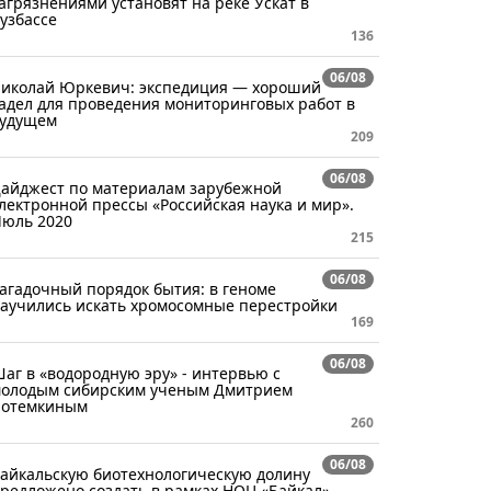
агрязнениями установят на реке Ускат в
узбассе
136
06/08
иколай Юркевич: экспедиция — хороший
адел для проведения мониторинговых работ в
удущем
209
06/08
айджест по материалам зарубежной
лектронной прессы «Российская наука и мир».
юль 2020
215
06/08
агадочный порядок бытия: в геноме
аучились искать хромосомные перестройки
169
06/08
аг в «водородную эру» - интервью с
олодым сибирским ученым Дмитрием
отемкиным
260
06/08
айкальскую биотехнологическую долину
редложено создать в рамках НОЦ «Байкал»