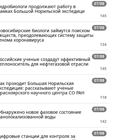
07/08
идробиологи продолжают работу в
амках Большой Норильской экспедици
145
07/08
овосибирские биологи займутся поиском
еществ, преодолевающих систему защиты
енома коронавируса
134
07/08
оссийские ученые создадут эффективный
еплоноситель для нефтегазовой отрасли
145
07/08
ак проходит Большая Норильская
кспедиция: рассказывают ученые
расноярского научного центра СО РАН
118
07/08
бнаружено новое фазовое состояние
анолокализованной воды
142
07/08
ифровые станции для контроля за