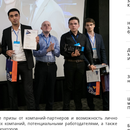
з
К
Н
з
б
Д
э
И
З
н
Ш
м
П
е призы от компаний-партнеров и возможность лично
ых компаний, потенциальными работодателями, а также
Б
изаторов.
п