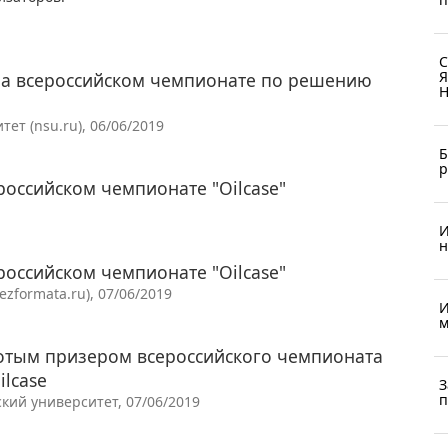
С
Я
на всероссийском чемпионате по решению
Н
т (nsu.ru), 06/06/2019
Б
р
российском чемпионате "Oilcase"
И
н
российском чемпионате "Oilcase"
zformata.ru), 07/06/2019
И
м
лотым призером всероссийского чемпионата
lcase
З
п
ий университет, 07/06/2019