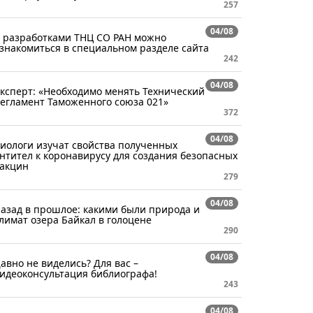
257
04/08
 разработками ТНЦ СО РАН можно
знакомиться в специальном разделе сайта
242
04/08
ксперт: «Необходимо менять Технический
егламент Таможенного союза 021»
372
04/08
иологи изучат свойства полученных
нтител к коронавирусу для создания безопасных
акцин
279
04/08
азад в прошлое: какими были природа и
лимат озера Байкал в голоцене
290
04/08
авно не виделись? Для вас –
идеоконсультация библиографа!
243
04/08