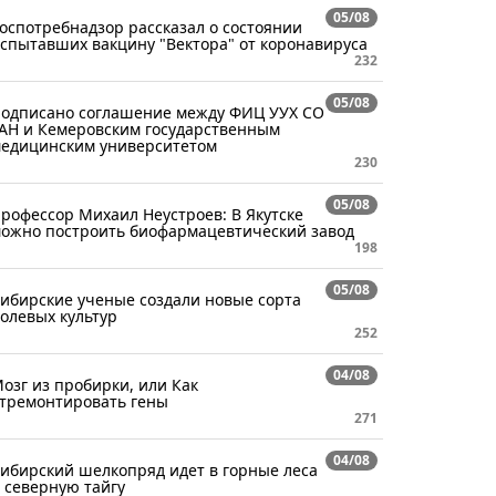
05/08
оспотребнадзор рассказал о состоянии
спытавших вакцину "Вектора" от коронавируса
232
05/08
одписано соглашение между ФИЦ УУХ СО
АН и Кемеровским государственным
едицинским университетом
230
05/08
рофессор Михаил Неустроев: В Якутске
ожно построить биофармацевтический завод
198
05/08
ибирские ученые создали новые сорта
олевых культур
252
04/08
озг из пробирки, или Как
тремонтировать гены
271
04/08
ибирский шелкопряд идет в горные леса
 северную тайгу