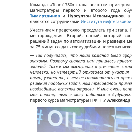
Команда «Team1780» стала золотым призером 
магистратуры первого и второго года об
Тимиртдинов​
и
Нурсултон Исламидинов
, а
являются сотрудниками
Института нефтегазовой 
Участникам предстояло преодолеть три этапа. 
месторождения. Второй, очный, который сос
решений задач по автоматизации и разведке м
за 75 минут создать схему добычи полезных иск
— Так получилась, что наша команда была сфо
знакомы. Поэтому сначала нам пришлось привыкн
задачей. Также мы выступали в усеченном сост
человека, но четвертый отказался от участия. 
опыт, узнали то, с чем не сталкивались во врем
решения подобных задач, нам требовалось приме
необходимые аспекты отрасли. И мне очень пон
мне понять, чего я могу добиться в будущем,
первого курса магистратуры ГГФ НГУ
Александр