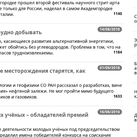
мгородке прошел второй фестиваль научного стрит-арта
е только для России, наделал в самом Академгородке
1140
талии.
С
о
14/08/2018
трудно добывать
Э
, касающиеся развития альтернативной энергетики,
р
ет обойтись без углеводородов. Проблема в том, что на
1184
пасов трудноизвлекаемы.
Б
01/09/2018
а
 месторождения старятся, как
в
логии и геофизики СО РАН рассказал о разработках, вине
ия» нефтяной залежи. Не мог пройти мимо будущего
Н
к
1633
ков и газовиков.
16/06/2016
х учёных – обладателей премий
Д
в
е деятельности молодых учёных под председательством
ределил имена победителей конкурса на соискание