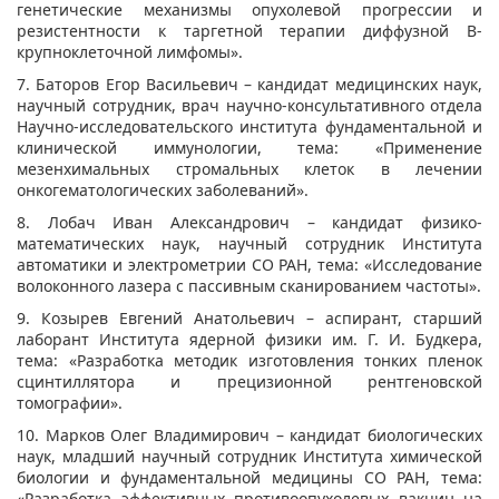
генетические механизмы опухолевой прогрессии и
резистентности к таргетной терапии диффузной В-
крупноклеточной лимфомы».
7. Баторов Егор Васильевич – кандидат медицинских наук,
научный сотрудник, врач научно-консультативного отдела
Научно-исследовательского института фундаментальной и
клинической иммунологии, тема: «Применение
мезенхимальных стромальных клеток в лечении
онкогематологических заболеваний».
8. Лобач Иван Александрович – кандидат физико-
математических наук, научный сотрудник Института
автоматики и электрометрии СО РАН, тема: «Исследование
волоконного лазера с пассивным сканированием частоты».
9. Козырев Евгений Анатольевич – аспирант, старший
лаборант Института ядерной физики им. Г. И. Будкера,
тема: «Разработка методик изготовления тонких пленок
сцинтиллятора и прецизионной рентгеновской
томографии».
10. Марков Олег Владимирович – кандидат биологических
наук, младший научный сотрудник Института химической
биологии и фундаментальной медицины СО РАН, тема:
«Разработка эффективных противоопухолевых вакцин на