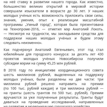
на неё ставку в развитии нашего города. Как известно,
большинство великих открытий в мировой истории
совершали изыскатели в возрасте до 30 лет. У наших
молодых учёных есть возможность приложить свои силы,
знания, умения, опыт к реализации масштабной
программы „Умный город“, которая была презентована
на Технопроме-2016, — отметил мэр Анатолий Локоть.
— Несмотря на трудности, мы закладываем средства для
поддержки наших молодых учёных и будем этому
следовать неизменно». ​
Как подчеркнул Анатолий Евгеньевич, этот год стал
юбилейным для городского конкурса: за десять лет 430
проектов молодых учёных Новосибирска получили
субсидии мэрии на сумму 45,25 млн рублей.
В 2016 году по инициативе координационного совета
шесть миллионов рублей, выделенных на поддержку
молодых учёных, были разделены на две части: три
миллиона рублей решено направить на премии
(по 100 тыс. рублей каждая) и три миллиона рублей —
на гранты (шесть грантов по 500 тыс. рублей). Премии
вручаются за уже полученные результаты. Гранты будут
даваться на проведение исследований, направленных
на развитие и модернизацию городского хозяйства.