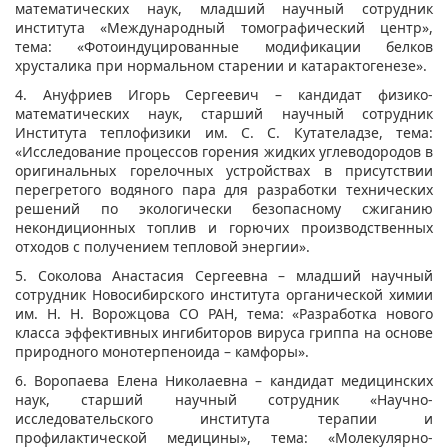
математических наук, младший научный сотрудник
института «Международный томографический центр»,
тема: «Фотоиндуцированные модификации белков
хрусталика при нормальном старении и катарактогенезе».
4. Ануфриев Игорь Сергеевич – кандидат физико-
математических наук, старший научный сотрудник
Института теплофизики им. С. С. Кутателадзе, тема:
«Исследование процессов горения жидких углеводородов в
оригинальных горелочных устройствах в присутствии
перегретого водяного пара для разработки технических
решений по экологически безопасному сжиганию
некондиционных топлив и горючих производственных
отходов с получением тепловой энергии».
5. Соколова Анастасия Сергеевна – младший научный
сотрудник Новосибирского института органической химии
им. Н. Н. Ворожцова СО РАН, тема: «Разработка нового
класса эффективных ингибиторов вируса гриппа на основе
природного монотерпеноида – камфоры».
6. Воропаева Елена Николаевна – кандидат медицинских
наук, старший научный сотрудник «Научно-
исследовательского института терапии и
профилактической медицины», тема: «Молекулярно-