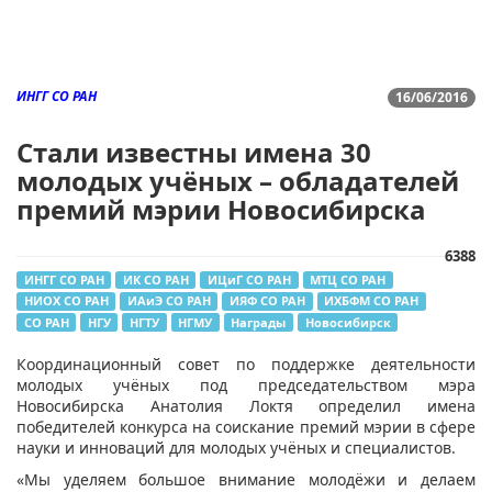
ИНГГ СО РАН
16/06/2016
Стали известны имена 30
молодых учёных – обладателей
премий мэрии Новосибирска
6388
ИНГГ СО РАН
ИК СО РАН
ИЦиГ СО РАН
МТЦ СО РАН
НИОХ СО РАН
ИАиЭ СО РАН
ИЯФ СО РАН
ИХБФМ СО РАН
СО РАН
НГУ
НГТУ
НГМУ
Награды
Новосибирск
​​Координационный совет по поддержке деятельности
молодых учёных под председательством мэра
Новосибирска Анатолия Локтя определил имена
победителей конкурса на соискание премий мэрии в сфере
науки и инноваций для молодых учёных и специалистов.
«Мы уделяем большое внимание молодёжи и делаем