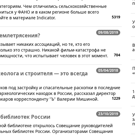
п
атегориям. Чем отличились сельскохозяйственные
читься у ФАНО и в каком регионе больше всего
5319
йте в материале Indicator.
У
о
09/08/2019
землетрясения?
ызывает никаких ассоциаций, но те, кто его
В
а
колько это страшно. Никакой фильм-катастрофа не
704
мощности, что испытывает человек в этот момент.
П
05/04/2018
олога и строителя — это всегда
«
тков под застройку и спасательные раскопки в последние
1
рхеологических находок в России, рассказал директор
д
1229
акаров корреспонденту "Ъ" Валерии Мишиной.
23/10/2019
У
 библиотек России
з
п
енной библиотеке открылось Совещание руководителей
льных библиотек России. Организаторами Совещания