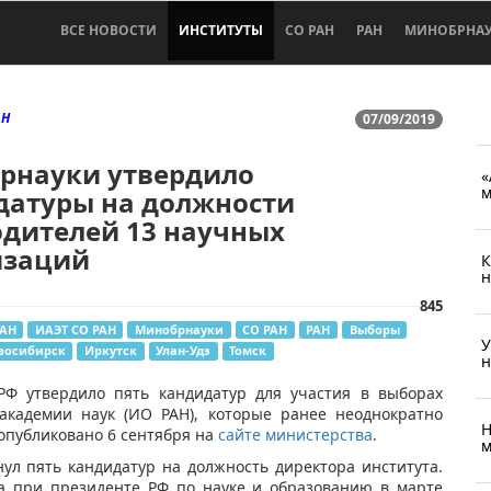
ВСЕ НОВОСТИ
ИНСТИТУТЫ
СО РАН
РАН
МИНОБРНА
АН
07/09/2019
рнауки утвердило
«
м
датуры на должности
одителей 13 научных
изаций
К
н
845
РАН
ИАЭТ СО РАН
Минобрнауки
СО РАН
РАН
Выборы
У
восибирск
Иркутск
Улан-Удэ
Томск
н
РФ утвердило пять кандидатур для участия в выборах
 академии наук (ИО РАН), которые ранее неоднократно
Н
опубликовано 6 сентября на
сайте министерства
.
м
нул пять кандидатур на должность директора института.
а при президенте РФ по науке и образованию в марте