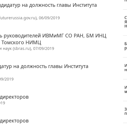
дидатур на должность главы Института
С
urerussia.gov.ru), 06/09/2019
Я
Н
ть руководителей ИВМиМГ СО РАН, БМ ИНЦ
, Томского НИМЦ
Б
р
аук (sbras.ru), 07/09/2019
атур на должность главы Института
И
н
09/2019
И
м
 директоров
019
З
п
 директоров