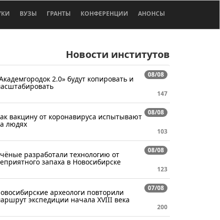
УКИ
ВУЗЫ
ГРАНТЫ
КОНФЕРЕНЦИИ
АНОНСЫ
Новости институтов
08/08
Академгородок 2.0» будут копировать и
асштабировать
147
08/08
ак вакцину от коронавируса испытывают
а людях
103
08/08
чёные разработали технологию от
еприятного запаха в Новосибирске
123
07/08
овосибирские археологи повторили
аршрут экспедиции начала XVIII века
200