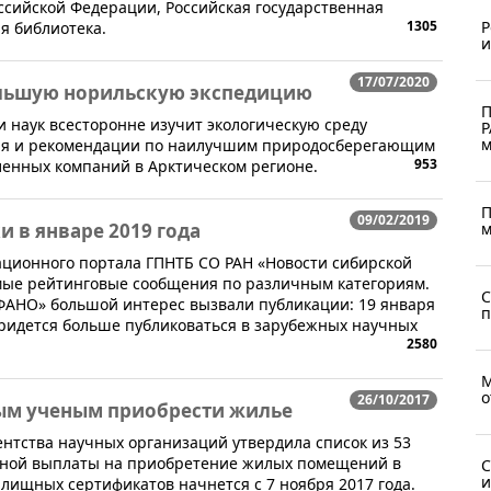
ссийской Федерации, Российская государственная
1305
Р
я библиотека.
и
17/07/2020
ольшую норильскую экспедицию
П
ии наук всесторонне изучит экологическую среду
Р
м
ия и рекомендации по наилучшим природосберегающим
953
енных компаний в Арктическом регионе.
П
09/02/2019
 в январе 2019 года
м
ационного портала ГПНТБ СО РАН «Новости сибирской
амые рейтинговые сообщения по различным категориям.
С
 ФАНО» большой интерес вызвали публикации: 19 января
п
ридется больше публиковаться в зарубежных научных
2580
М
о
26/10/2017
ым ученым приобрести жилье
нтства научных организаций утвердила список из 53
ьной выплаты на приобретение жилых помещений в
С
и
илищных сертификатов начнется с 7 ноября 2017 года.