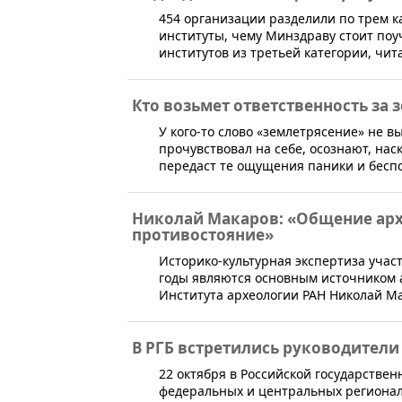
454 организации разделили по трем к
институты, чему Минздраву стоит поу
институтов из третьей категории, чита
Кто возьмет ответственность за 
​У кого-то слово «землетрясение» не в
прочувствовал на себе, осознают, нас
передаст те ощущения паники и беспо
Николай Макаров: «Общение архе
противостояние»
​Историко-культурная экспертиза учас
годы являются основным источником а
Института археологии РАН Николай М
В РГБ встретились руководители
​22 октября в Российской государств
федеральных и центральных региона