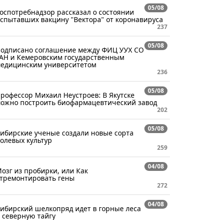
05/08
оспотребнадзор рассказал о состоянии
спытавших вакцину "Вектора" от коронавируса
237
05/08
одписано соглашение между ФИЦ УУХ СО
АН и Кемеровским государственным
едицинским университетом
236
05/08
рофессор Михаил Неустроев: В Якутске
ожно построить биофармацевтический завод
202
05/08
ибирские ученые создали новые сорта
олевых культур
259
04/08
озг из пробирки, или Как
тремонтировать гены
272
04/08
ибирский шелкопряд идет в горные леса
 северную тайгу