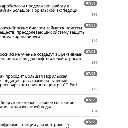
07/08
идробиологи продолжают работу в
амках Большой Норильской экспедици
176
07/08
овосибирские биологи займутся поиском
еществ, преодолевающих систему защиты
енома коронавируса
149
07/08
оссийские ученые создадут эффективный
еплоноситель для нефтегазовой отрасли
157
07/08
ак проходит Большая Норильская
кспедиция: рассказывают ученые
расноярского научного центра СО РАН
129
07/08
бнаружено новое фазовое состояние
анолокализованной воды
154
07/08
ифровые станции для контроля за