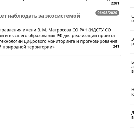
2281
06/08/2020
ет наблюдать за экосистемой
С
о
 управления имени В. М. Матросова СО РАН (ИДСТУ СО
ки и высшего образования РФ для реализации проекта
Э
технологии цифрового мониторинга и прогнозирования
р
241
ой природной территории».
Б
а
в
Н
к
Д
в