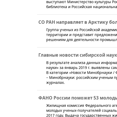
выступают Министерство культуры Ро
библиотека и Российская национальна
СО РАН направляет в Арктику б
​​Группа ученых из Российской академ
территории и представит предложен
решениям для деятельности промышл
Главные новости сибирской науки
В результате анализа данных информ
науки» за январь 2019 г. выявлены с
В категории «Новости Минобрнауки /
– Минобрнауки: российским ученым п
журналах.
ФАНО России поможет 53 молод
​Жилищная комиссия Федерального аге
молодых ученых-получателей социал
2017 году. Выдача государственных ж