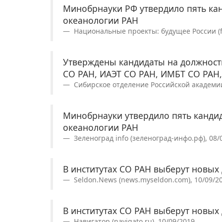
Минобрнауки РФ утвердило пять кан
океанологии РАН
Национальные проекты: будущее России (fut
Утверждены кандидаты на должнос
СО РАН, ИАЭТ СО РАН, ИМБТ СО РАН
Сибирское отделение Российской академии н
Минобрнауки утвердило пять кандид
океанологии РАН
Зеленоград info (зеленоград-инфо.рф), 08/
В институтах СО РАН выберут новых
Seldon.News (news.myseldon.com), 10/09/2
В институтах СО РАН выберут новых
Навигатор (navigato.ru), 10/09/2019