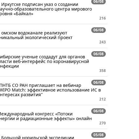
06/08
 Иркутске подписан указ о создании
аучно-образовательного центра мирового
ровня «Байкал»
216
06/08
 омском водоканале реализуют
никальный экологический проект
243
06/08
ибирские ученые создадут для органов
ласти веб-интерфейс по коронавирусной
нфекции
358
06/08
ПНТБ СО РАН приглашает на вебинар
WIPO Match: эффективное использование ИС в
нтересах развития"
212
06/08
еждународный конгресс «Потоки
нергии и радиационные эффекты» онлайн
270
05/08
 Большой норильской экспедиции