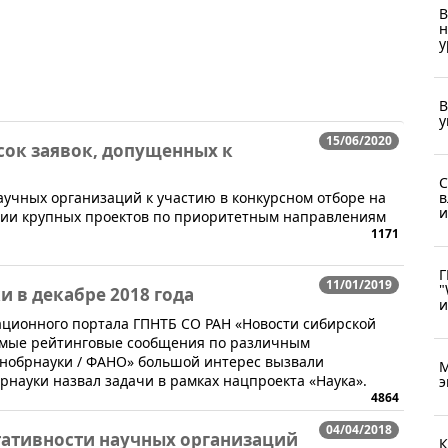
В
н
у
В
у
15/06/2020
ок заявок, допущенных к
С
научных организаций к участию в конкурсном отборе на
в
и
ции крупных проектов по приоритетным направлениям
1171
Г
11/01/2019
"
 в декабре 2018 года
и
ационного портала ГПНТБ СО РАН «Новости сибирской
 самые рейтинговые сообщения по различным
инобрнауки / ФАНО» большой интерес вызвали
М
рнауки назвал задачи в рамках нацпроекта «Наука».
э
4864
04/04/2018
тативности научных организаций
К