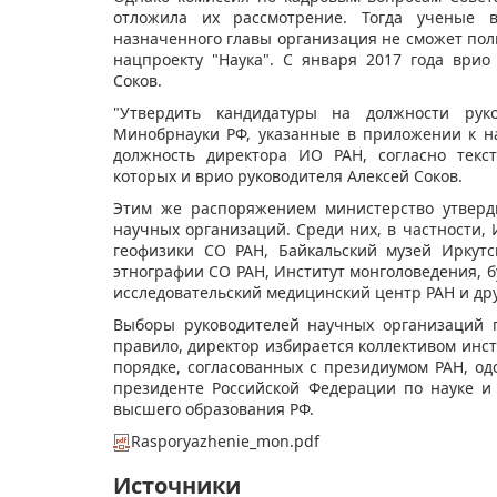
отложила их рассмотрение. Тогда ученые в
назначенного главы организация не сможет пол
нацпроекту "Наука". С января 2017 года врио
Соков.
"Утвердить кандидатуры на должности руко
Минобрнауки РФ, указанные в приложении к на
должность директора ИО РАН, согласно текс
которых и врио руководителя Алексей Соков.
Этим же распоряжением министерство утверд
научных организаций. Среди них, в частности,
геофизики СО РАН, Байкальский музей Иркутс
этнографии СО РАН, Институт монголоведения, 
исследовательский медицинский центр РАН и дру
Выборы руководителей научных организаций п
правило, директор избирается коллективом инст
порядке, согласованных с президиумом РАН, о
президенте Российской Федерации по науке 
высшего образования РФ.
Rasporyazhenie_mon.pdf
Источники