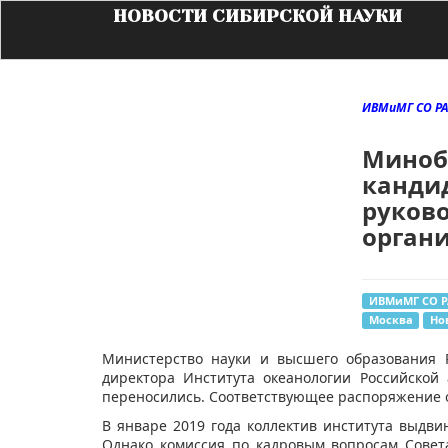
НОВОСТИ СИБИРСКОЙ НАУКИ
ИВМиМГ СО Р
Миноб
канди
руков
орган
ИВМиМГ СО 
Москва
Но
Министерство науки и высшего образования 
директора Института океанологии Российской
переносились. Соответствующее распоряжение 
В январе 2019 года коллектив института выдви
Однако комиссия по кадровым вопросам Совет