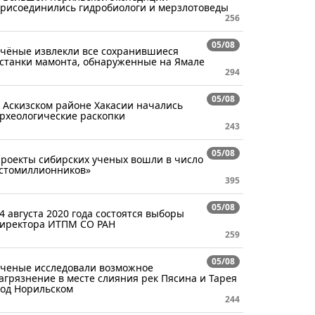
рисоединились гидробиологи и мерзлотоведы
256
05/08
чёные извлекли все сохранившиеся
станки мамонта, обнаруженные на Ямале
294
05/08
 Аскизском районе Хакасии начались
рхеологические раскопки
243
05/08
роекты сибирских ученых вошли в число
стомиллионников»
395
05/08
4 августа 2020 года состоятся выборы
иректора ИТПМ СО РАН
259
05/08
ченые исследовали возможное
агрязнение в месте слияния рек Пясина и Тарея
од Норильском
244