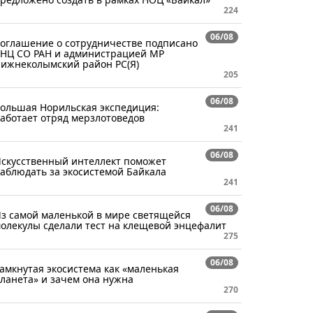
224
06/08
оглашение о сотрудничестве подписано
НЦ СО РАН и администрацией МР
ижнеколымский район РС(Я)
205
06/08
ольшая Норильская экспедиция:
аботает отряд мерзлотоведов
241
06/08
скусственный интеллект поможет
аблюдать за экосистемой Байкала
241
06/08
з самой маленькой в мире светящейся
олекулы сделали тест на клещевой энцефалит
275
06/08
амкнутая экосистема как «маленькая
ланета» и зачем она нужна
270