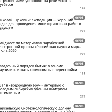
агрязнениями установят на реке Ускат в
узбассе
147
06/08
иколай Юркевич: экспедиция — хороший
адел для проведения мониторинговых работ в
удущем
222
06/08
айджест по материалам зарубежной
лектронной прессы «Российская наука и мир».
юль 2020
229
06/08
агадочный порядок бытия: в геноме
аучились искать хромосомные перестройки
181
06/08
аг в «водородную эру» - интервью с
олодым сибирским ученым Дмитрием
отемкиным
275
06/08
айкальскую биотехнологическую долину
редложено создать в рамках НОЦ «Байкал»