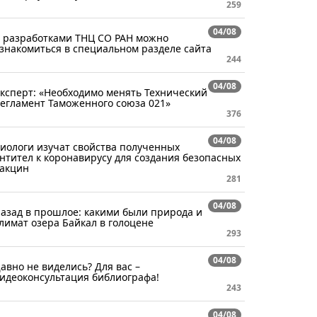
259
04/08
 разработками ТНЦ СО РАН можно
знакомиться в специальном разделе сайта
244
04/08
ксперт: «Необходимо менять Технический
егламент Таможенного союза 021»
376
04/08
иологи изучат свойства полученных
нтител к коронавирусу для создания безопасных
акцин
281
04/08
азад в прошлое: какими были природа и
лимат озера Байкал в голоцене
293
04/08
авно не виделись? Для вас –
идеоконсультация библиографа!
243
04/08