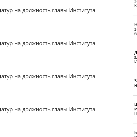
з
К
атур на должность главы Института
Н
з
б
атур на должность главы Института
Д
э
И
атур на должность главы Института
З
н
Ш
атур на должность главы Института
м
П
Б
п