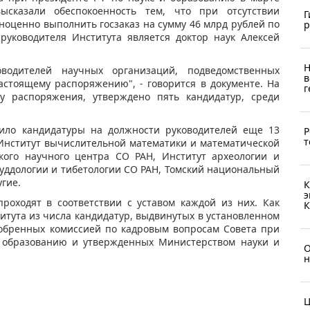
ысказали обеспокоенность тем, что при отсутствии
Г
ноценно выполнить госзаказ на сумму 46 млрд рублей по
р
 руководителя Института является доктор наук Алексей
Н
водителей научных организаций, подведомственных
в
стоящему распоряжению", - говорится в документе. На
г
ту распоряжения, утверждено пять кандидатур, среди
ило кандидатуры на должности руководителей еще 13
Р
т
 Институт вычислительной математики и математической
кого научного центра СО РАН, Институт археологии и
буддологии и тибетологии СО РАН, Томский национальный
гие.
К
э
роходят в соответствии с уставом каждой из них. Как
К
итута из числа кандидатур, выдвинутых в установленном
добренных комиссией по кадровым вопросам Совета при
и образованию и утвержденных Министерством науки и
О
н
Ц