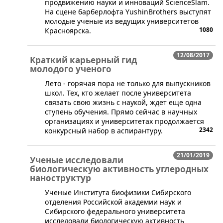
продвижению науки и инноваций ScienceSlam.
На сцене барберлофта YushinBrothers выступят
молодые ученые из ведущих университетов
1080
Красноярска.
12/08/2017
Краткий карьерный гид
молодого ученого
Лето - горячая пора не только для выпускников
школ. Тех, кто желает после университета
связать свою жизнь с наукой, ждет еще одна
ступень обучения. Прямо сейчас в научных
организациях и университетах продолжается
2342
конкурсный набор в аспирантуру.
21/01/2019
Ученые исследовали
биологическую активность углеродных
наноструктур
​​Ученые Института биофизики Сибирского
отделения Российской академии наук и
Сибирского федерального университета
исследовали биологическую активность