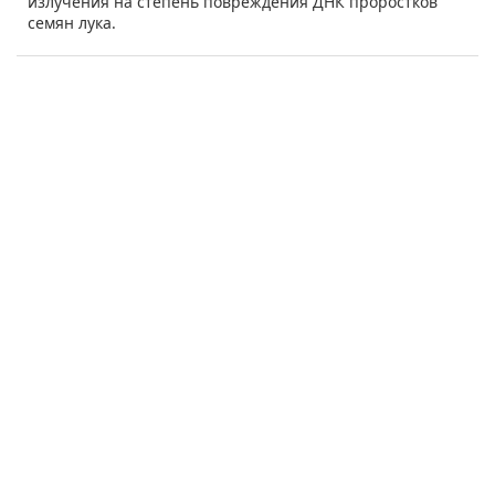
излучения на степень повреждения ДНК проростков
семян лука.