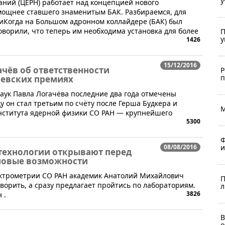
у
аний (ЦЕРН) работает над концепцией нового
мощнее ставшего знаменитым БАК. Разбираемся, для
киКогда на Большом адронном коллайдере (БАК) был
говорили, что теперь им необходима установка для более
П
у
1426
15/12/2016
чёв об ответственности
Р
п
левских премиях
аук Павла Логачёва последние два года отмечены
у он стал третьим по счёту после Герша Будкера и
М
нститута ядерной физики СО РАН — крупнейшего
5300
Ф
и
08/08/2016
технологии открывают перед
новые возможности
лектрометрии СО РАН академик Анатолий Михайлович
П
оворить, а сразу предлагает пройтись по лабораториям.
л
3826
 .
В
о