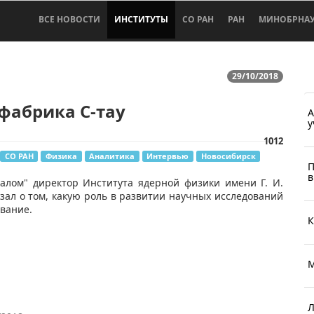
ВСЕ НОВОСТИ
ИНСТИТУТЫ
СО РАН
РАН
МИНОБРНА
29/10/2018
фабрика С-тау
A
у
1012
СО РАН
Физика
Аналитика
Интервью
Новосибирск
П
в
алом" директор Института ядерной физики имени Г. И.
зал о том, какую роль в развитии научных исследований
звание.
К
М
Л