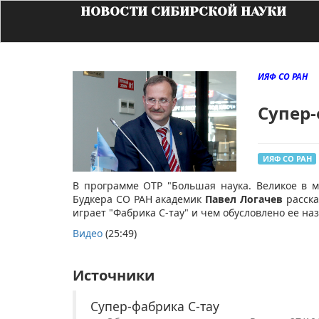
НОВОСТИ СИБИРСКОЙ НАУКИ
ИЯФ СО РАН
Супер-
ИЯФ СО РАН
В программе ОТР "Большая наука. Великое в м
Будкера СО РАН академик
Павел Логачев
расска
играет
"Фабрика С-тау" и чем обусловлено ее на
Видео
(25:49)
Источники
Супер-фабрика С-тау