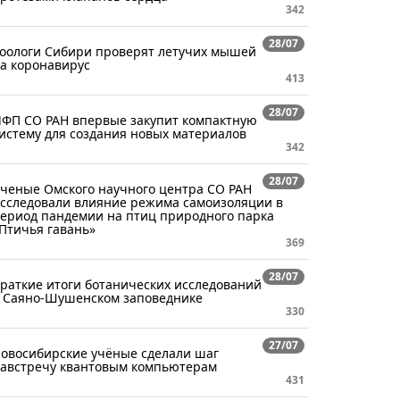
342
28/07
оологи Сибири проверят летучих мышей
а коронавирус
413
28/07
ФП СО РАН впервые закупит компактную
истему для создания новых материалов
342
28/07
Ученые Омского научного центра СО РАН
сследовали влияние режима самоизоляции в
ериод пандемии на птиц природного парка
Птичья гавань»
369
28/07
раткие итоги ботанических исследований
 Саяно-Шушенском заповеднике
330
27/07
овосибирские учёные сделали шаг
австречу квантовым компьютерам
431