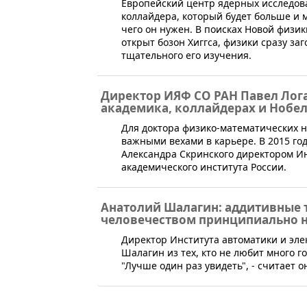
​Европейский центр ядерных исследов
коллайдера, который будет больше и 
чего он нужен. В поисках Новой физи
открыт бозон Хиггса, физики сразу за
тщательного его изучения.
Директор ИЯФ СО РАН Павел Лога
академика, коллайдерах и Нобе
Для доктора физико-математических н
важными вехами в карьере. В 2015 год
Александра Скринского директором И
академического института России.
Анатолий Шалагин: аддитивные 
человечеством принципиально 
​Директор Института автоматики и э
Шалагин из тех, кто не любит много г
"Лучше один раз увидеть", - считает он