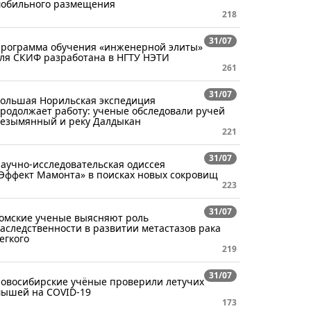
обильного размещения
218
31/07
рограмма обучения «инженерной элиты»
ля СКИФ разработана в НГТУ НЭТИ
261
31/07
ольшая Норильская экспедиция
родолжает работу: ученые обследовали ручей
езымянный и реку Далдыкан
221
31/07
аучно-исследовательская одиссея
Эффект Мамонта» в поисках новых сокровищ
223
31/07
омские ученые выясняют роль
аследственности в развитии метастазов рака
егкого
219
31/07
овосибирские учёные проверили летучих
ышей на COVID-19
173