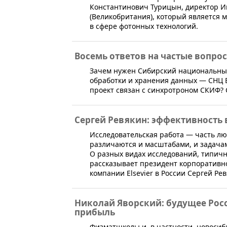
Константинович Турицын, директор И
(Великобритания), который является
в сфере фотонных технологий.
Восемь ответов на частые вопро
Зачем нужен Сибирский национальны
обработки и хранения данных — СНЦ В
проект связан с синхротроном СКИФ? 
Сергей Ревякин: эффективность 
Исследовательская работа — часть лю
различаются и масштабами, и задачам
О разных видах исследований, типич
рассказывает президент корпоративно
компании Elsevier в России Сергей Рев
Николай Яворский: будущее Росси
прибыль
​Физматшколы и, в частности, новоси