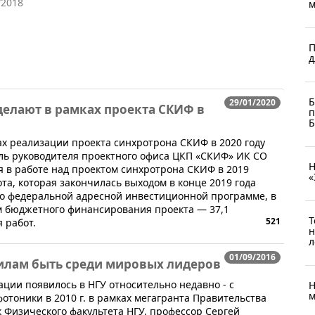
/2018
м
П
д
Б
29/01/2020
делают в рамках проекта СКИФ в
п
Б
чах реализации проекта синхротрона СКИФ в 2020 году
ель руководителя проектного офиса ЦКП «СКИФ» ИК СО
Н
ся в работе над проектом синхротрона СКИФ в 2019
«
та, которая закончилась выходом в конце 2019 года
 о федеральной адресной инвестиционной программе, в
 бюджетного финансирования проекта — 37,1
Т
521
 работ.
н
л
01/09/2016
силам быть среди мировых лидеров
ции появилось в НГУ относительно недавно - с
Н
м
тоники в 2010 г. в рамках мегагранта Правительства
 Физического факультета НГУ, профессор Сергей