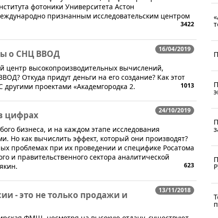
нститута фотоники Университета Астон
 международно признанным исследовательским центром
«
т
3422
16/04/2019
сы о СНЦ ВВОД
П
й центр высокопроизводительных вычислений,
ВОД? Откуда придут деньги на его создание? Как этот
П
1013
С другими проектами «Академгородка 2.
э
24/10/2019
в цифрах
П
з
бого бизнеса, и на каждом этапе исследования
и. Но как вычислить эффект, который они производят?
ных проблемах при их проведении и специфике Росатома
го и правительственного сектора аналитической
П
623
якин.
Р
13/11/2018
и - это не только продажи и
Т
п
бирская ФМШ, несмотря на высокую отдачу, существуют