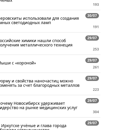
ченых
193
30/07
еровскиты использовали для создания
мных светодиодных ламп
191
29/07
оссийские химики нашли способ
олучения металлического технеция
253
29/07
ыши с «короной»
261
29/07
орму и свойства наночастиц можно
зменять за счет благородных металлов
223
29/07
очему Новосибирск удерживает
идерство на рынке медицинских услуг
304
29/07
 Иркутске учёные и глава города
бсудили сотрудничество