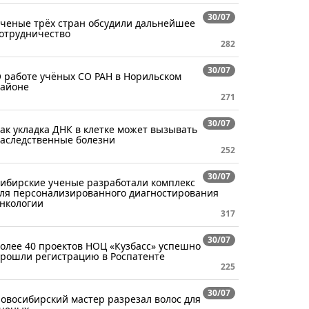
30/07
ченые трёх стран обсудили дальнейшее
отрудничество
282
30/07
 работе учёных СО РАН в Норильском
айоне
271
30/07
ак укладка ДНК в клетке может вызывать
аследственные болезни
252
30/07
ибирские ученые разработали комплекс
ля персонализированного диагностирования
нкологии
317
30/07
олее 40 проектов НОЦ «Кузбасс» успешно
рошли регистрацию в Роспатенте
225
30/07
овосибирский мастер разрезал волос для