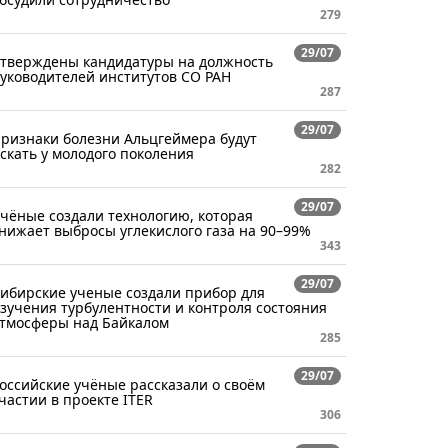
279
29/07
тверждены кандидатуры на должность
уководителей институтов СО РАН
287
29/07
ризнаки болезни Альцгеймера будут
скать у молодого поколения
282
29/07
чёные создали технологию, которая
нижает выбросы углекислого газа на 90–99%
343
29/07
ибирские ученые создали прибор для
зучения турбулентности и контроля состояния
тмосферы над Байкалом
285
29/07
оссийские учёные рассказали о своём
частии в проекте ITER
306