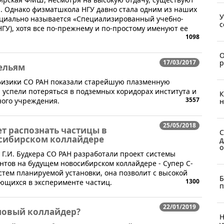
.. Однако физматшкола НГУ давно стала одним из наших
У
ициально называется «Специализированный учебно-
с
ГУ), хотя все по-прежнему и по-простому именуют ее
1098
О
р
17/03/2017
ельям
физики СО РАН показали старейшую плазменную
, успели потеряться в подземных коридорах института и
К
3557
ного учреждения.
н
25/05/2018
 распознать частицы в
С
осибирском коллайдере
д
о
 Г.И. Будкера СО РАН разработали проект системы
тов на будущем новосибирском коллайдере - Супер С-
стем планируемой установки, она позволит с высокой
Б
1300
ющихся в эксперименте частиц.
п
22/01/2019
 новый коллайдер?
Н