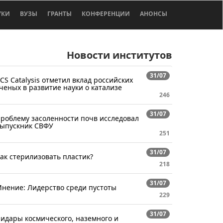
УКИ
ВУЗЫ
ГРАНТЫ
КОНФЕРЕНЦИИ
АНОНСЫ
Новости институтов
31/07
CS Catalysis отметил вклад российских
ченых в развитие науки о катализе
246
31/07
роблему засоленности почв исследовал
ыпускник СВФУ
251
31/07
ак стерилизовать пластик?
218
31/07
нение: Лидерство среди пустоты
229
31/07
идары космического, наземного и