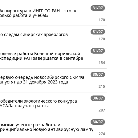
31/07
Аспирантура в ИНГГ СО РАН – это не
олько работа и учеба!»
170
31/07
о следам сибирских археологов
170
31/07
олевые работы Большой норильской
кспедиции РАН завершатся в сентябре
154
30/07
ервую очередь новосибирского СКИФа
апустят до 31 декабря 2023 года
215
30/07
обедители экологического конкурса
УСАЛа получат гранты
287
30/07
омские ученые разработали
ринципиально новую антивирусную лампу
274