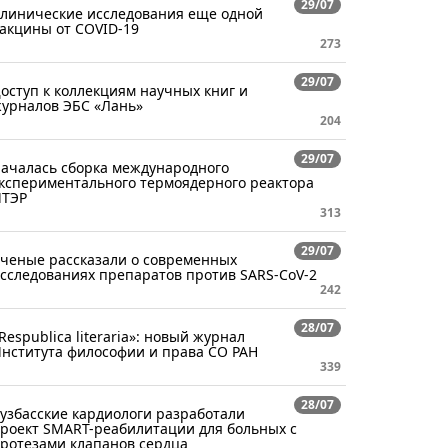
29/07
линические исследования еще одной
акцины от COVID-19
273
29/07
оступ к коллекциям научных книг и
урналов ЭБС «Лань»
204
29/07
ачалась сборка международного
кспериментального термоядерного реактора
ТЭР
313
29/07
ченые рассказали о современных
сследованиях препаратов против SARS-CoV-2
242
28/07
Respublica literaria»: новый журнал
нститута философии и права СО РАН
339
28/07
узбасские кардиологи разработали
роект SMART-реабилитации для больных с
ротезами клапанов сердца