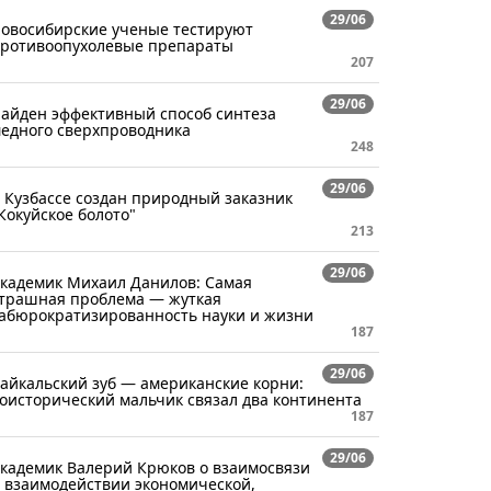
29/06
овосибирские ученые тестируют
ротивоопухолевые препараты
207
29/06
айден эффективный способ синтеза
едного сверхпроводника
248
29/06
 Кузбассе создан природный заказник
Кокуйское болото"
213
29/06
кадемик Михаил Данилов: Самая
трашная проблема — жуткая
абюрократизированность науки и жизни
187
29/06
айкальский зуб — американские корни:
оисторический мальчик связал два континента
187
29/06
кадемик Валерий Крюков о взаимосвязи
 взаимодействии экономической,