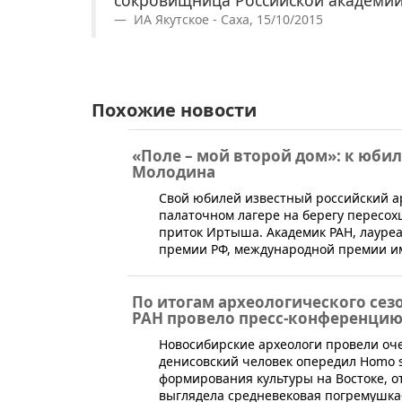
ИА Якутское - Саха, 15/10/2015
Похожие новости
«Поле – мой второй дом»: к юби
Молодина
​Свой юбилей известный российский ар
палаточном лагере на берегу пересох
приток Иртыша. Академик РАН, лауреа
премии РФ, международной премии и
По итогам археологического сез
РАН провело пресс-конференци
​Новосибирские археологи провели оче
денисовский человек опередил Homo s
формирования культуры на Востоке, от
выглядела средневековая погремушка