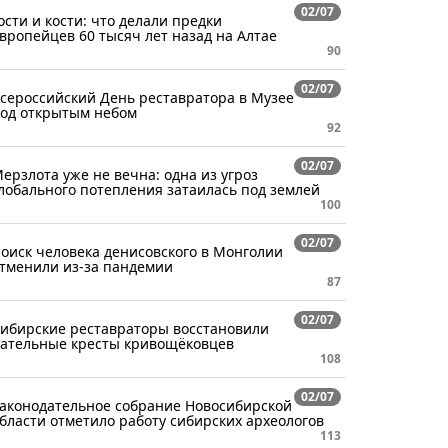
02/07
ости и кости: что делали предки
вропейцев 60 тысяч лет назад на Алтае
90
02/07
сероссийский День реставратора в Музее
од открытым небом
92
02/07
ерзлота уже не вечна: одна из угроз
лобального потепления затаилась под землей
100
02/07
оиск человека денисовского в Монголии
тменили из-за пандемии
87
02/07
ибирские реставраторы восстановили
ательные кресты кривощёковцев
108
02/07
аконодательное собрание Новосибирской
бласти отметило работу сибирских археологов
113