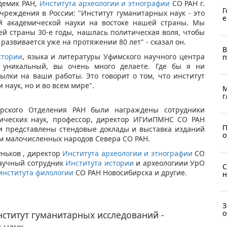
демик РАН,
Института археологии и этнографии
СО РАН г.
Г
чреждения в России: "Институт гуманитарных наук - это
е
й академической науки на востоке нашей страны. Мы
ей страны 30-е годы, нашлась политическая воля, чтобы
развивается уже на протяжении 80 лет" - сказал он.
В
стории
, языка и литературы Уфимского научного центра
п
о уникальный, вы очень много делаете. Где бы я ни
сылки на ваши работы. Это говорит о том, что институт
 наук, но и во всем мире".
М
г
рского Отделения РАН были награждены сотрудники
ических наук, профессор, директор ИГИиПМНС СО РАН
П
и представлены стендовые доклады и выставка изданий
о
м малочисленных народов Севера СО РАН.
ньков , директор
Института археологии и этнографии
СО
научный сотрудник
Института истории
и археологиии УрО
С
института филологии
СО РАН Новосибирска и другие.
н
З
о
ститут гуманитарных исследований -
 наук