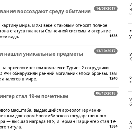
И
14/08/2017
ч
ания воссоздают среду обитания
с
артину мира. В XXI веке к таковым относят полное
тона статуса планеты Солнечной системы и открытие
Е
1535
у
нее вида.
13/10/2017
ги нашли уникальные предметы
У
К
т на археологическом комплексе Турист-2 сотрудники
СО РАН обнаружили ранний могильник эпохи бронзы. Там
6
1240
аналогов в мире.
к
06/12/2018
ингер стал 19-м почетным
У
б
рового масштаба, выдающийся археолог Германии
четным доктором Новосибирского государственного
ора — высшая награда НГУ, и Герман Парцингер стал 19-
А
1584
го титула.
л