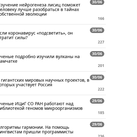
30/06
зучение нейрогенеза лисиц поможет
еловеку лучше разобраться в тайнах
обственной эволюции
166
30/06
сли коронавирус «подсветить», он
тратит силы?
227
30/06
ченые подробно изучили вулканы на
амчатке
201
30/06
 гигантских мировых научных проектов, в
оторых участвует Россия
222
29/06
ченые ИЦиГ СО РАН работают над
иблиотекой геномов микроорганизмов
185
29/06
лгоритмы гармонии. На помощь
ингвистам пришли программисты
236