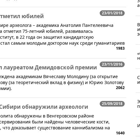
3
а
23/01/2018
отметил юбилей
В
 мире археолога – академика Анатолия Пантелеевича
и
да отметил 75-летний юбилей, развивалась
з
титут, в 22 года он защитил кандидатскую
 и стал самым молодым доктором наук среди гуманитариев
1983
«
н
23/11/2016
л лауреатом Демидовской премии
суждена академикам Вячеславу Молодину (за открытие
С
и
ову (за теоретический вклад в физику) и Юрию Золотову
2062
имии).
Э
25/09/2018
 Сибири обнаружили археологи
п
еолита обнаружены в Венгеровском районе
нсервирования были найдены человеческие кости,
И
", что доказывает существование каннибализма на
1640