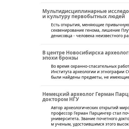
Мультидисциплинарные исследов
и культуру первобытных людей
Есть открытия, меняющие привычную к
секвенирование генома, лишение Плу
денисовца - человека неизвестного ра
В центре Новосибирска археоло
эпохи бронзы
​Во время охранно-спасательных рабо
Института археологии и этнографии 
были найдены предметы, не имеющие 
Немецкий археолог Герман Парц
доктором НГУ
​Автор археологических открытий ми
профессор Герман Парцингер стал по
университета. Звание почетного докт
м ученым, удостоившимся этого высоко