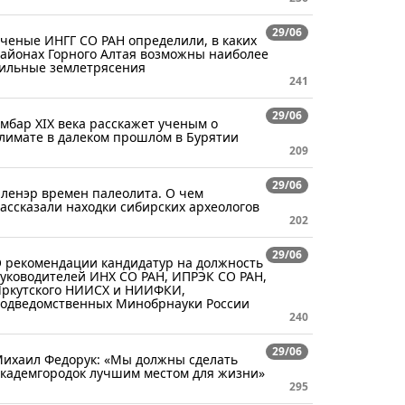
29/06
ченые ИНГГ СО РАН определили, в каких
айонах Горного Алтая возможны наиболее
ильные землетрясения
241
29/06
мбар XIX века расскажет ученым о
лимате в далеком прошлом в Бурятии
209
29/06
ленэр времен палеолита. О чем
ассказали находки сибирских археологов
202
29/06
 рекомендации кандидатур на должность
уководителей ИНХ СО РАН, ИПРЭК СО РАН,
ркутского НИИСХ и НИИФКИ,
одведомственных Минобрнауки России
240
29/06
ихаил Федорук: «Мы должны сделать
кадемгородок лучшим местом для жизни»
295