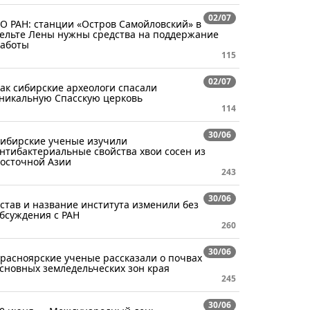
02/07
О РАН: станции «Остров Самойловский» в
ельте Лены нужны средства на поддержание
аботы
115
02/07
ак сибирские археологи спасали
никальную Спасскую церковь
114
30/06
ибирские ученые изучили
нтибактериальные свойства хвои сосен из
осточной Азии
243
30/06
став и название института изменили без
бсуждения с РАН
260
30/06
расноярские ученые рассказали о почвах
сновных земледельческих зон края
245
30/06