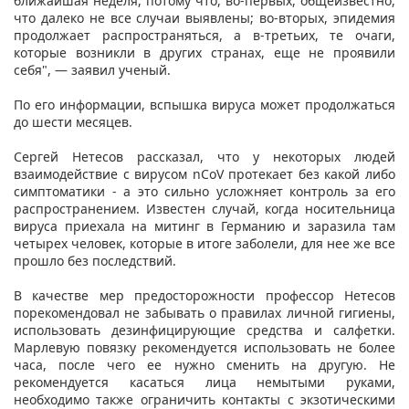
ближайшая неделя, потому что, во-первых, общеизвестно,
что далеко не все случаи выявлены; во-вторых, эпидемия
продолжает распространяться, а в-третьих, те очаги,
которые возникли в других странах, еще не проявили
себя", — заявил ученый.
По его информации, вспышка вируса может продолжаться
до шести месяцев.
Сергей Нетесов рассказал, что у некоторых людей
взаимодействие с вирусом nCoV протекает без какой либо
симптоматики - а это сильно усложняет контроль за его
распространением. Известен случай, когда носительница
вируса приехала на митинг в Германию и заразила там
четырех человек, которые в итоге заболели, для нее же все
прошло без последствий.
В качестве мер предосторожности профессор Нетесов
порекомендовал не забывать о правилах личной гигиены,
использовать дезинфицирующие средства и салфетки.
Марлевую повязку рекомендуется использовать не более
часа, после чего ее нужно сменить на другую. Не
рекомендуется касаться лица немытыми руками,
необходимо также ограничить контакты с экзотическими