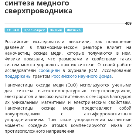
синтеза медного
сверхпроводника
409
СО РАН
Красноярск
Химия
Физика
Российские исследователи выяснили, как повышение
давления в плазмохимическом реакторе влияет на
наночастиц оксида меди, которые получаются в нем.
Физики показали, что размерами и свойствами таких
систем можно управлять при их синтезе. О своей работе
исследователи
сообщили
в журнале JOM. Исследования
поддержаны
грантом
Российского научного фонда
.
Наночастицы оксида меди (CuO) используются учеными
для синтеза высокотемпературных сверхпроводников,
электролитов и высокочувствительных сенсоров благодаря
их уникальным магнитным и электрическим свойствам.
Наночастицы оксида меди представляют собой
полупроводники с антиферромагнитным
упорядочиванием. При таком упорядочении магнитные
моменты соседних атомов компенсируются из-за их
противоположного направления.