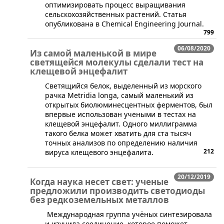
оптимизировать процесс выращивания
сельскохозяйственных растений. Статья
опубликована в Chemical Engineering Journal.
799
06/08/2020
Из самой маленькой в мире
светящейся молекулы сделали тест на
клещевой энцефалит
​​Светящийся белок, выделенный из морского
рачка Metridia longa, самый маленький из
открытых биолюминесцентных ферментов, был
впервые использован учеными в тестах на
клещевой энцефалит. Одного миллиграмма
такого белка может хватить для ста тысяч
точных анализов по определению наличия
212
вируса клещевого энцефалита.
20/12/2019
Когда наука несет свет: ученые
предложили производить светодиоды
без редкоземельных металлов
Международная группа учёных синтезировала
и изучила соединение, которое поможет