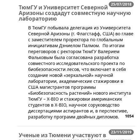
25/07/2018
ТюмГУ и Университет Северной
Аризоны создадут совместную научную
лабораторию
​В ТюмГУ побывала делегация из Университета
Северной Аризоны (г. Флагстафф, США) во главе
с заместителем проректора по глобальным
инициативам Дэниелом Палмом. По итогам
переговоров с ректором ТюмГУ Валерием
Фальковым была согласована разработка
совместного исследовательского проекта по
биобезопасности лесов, что включает в себя
создание новой «зеркальной» научной
лаборатории, академические стажировки в
США магистрантов программы
«Биобезопасность растений» нового института
ТюмГУ – X-BIO и стажировки американских
студентов в X-BIO, научное соруководство
диссертациями аспирантов и, в перспективе,
1054
разработку программ двойных дипломов.
23/11/2019
Ученые из Тюмени участвуют в