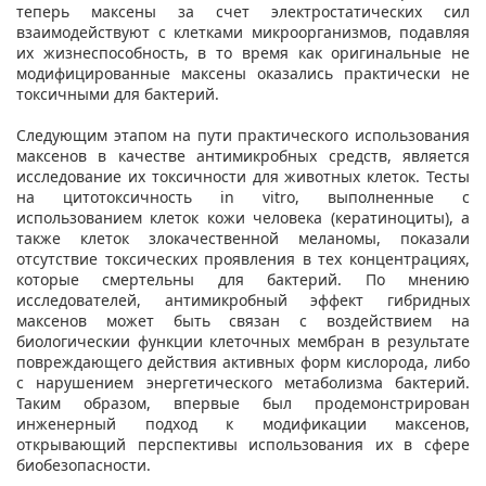
теперь максены за счет электростатических сил
взаимодействуют с клетками микроорганизмов, подавляя
их жизнеспособность, в то время как оригинальные не
модифицированные максены оказались практически не
токсичными для бактерий.
Следующим этапом на пути практического использования
максенов в качестве антимикробных средств, является
исследование их токсичности для животных клеток. Тесты
на цитотоксичность in vitro, выполненные с
использованием клеток кожи человека (кератиноциты), а
также клеток злокачественной меланомы, показали
отсутствие токсических проявления в тех концентрациях,
которые смертельны для бактерий. По мнению
исследователей, антимикробный эффект гибридных
максенов может быть связан с воздействием на
биологическии функции клеточных мембран в результате
повреждающего действия активных форм кислорода, либо
с нарушением энергетического метаболизма бактерий.
Таким образом, впервые был продемонстрирован
инженерный подход к модификации максенов,
открывающий перспективы использования их в сфере
биобезопасности.