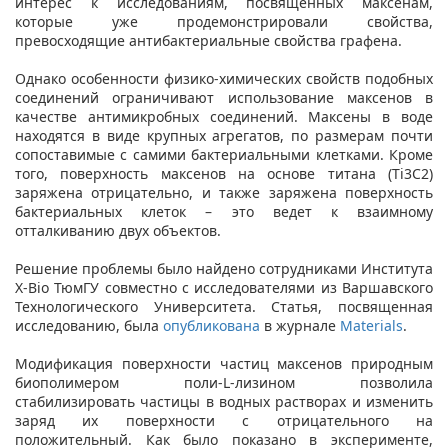
интерес к исследованиям, посвященных максенам,
которые уже продемонстрировали свойства,
превосходящие антибактериальные свойства графена.
Однако особенности физико-химических свойств подобных
соединений ограничивают использование максенов в
качестве антимикробных соединений. Максены в воде
находятся в виде крупных агрегатов, по размерам почти
сопоставимые с самими бактериальными клетками. Кроме
того, поверхность максенов на основе титана (Ti3C2)
заряжена отрицательно, и также заряжена поверхность
бактериальных клеток – это ведет к взаимному
отталкиванию двух объектов.
Решение проблемы было найдено сотрудниками Института
X-Bio ТюмГУ совместно с исследователями из Варшавского
Технологического Университета. Статья, посвященная
исследованию, была
опубликована
в журнале
Materials
.
Модификация поверхности частиц максенов природным
биополимером поли-L-лизином позволила
стабилизировать частицы в водных растворах и изменить
заряд их поверхности с отрицательного на
положительный. Как было показано в эксперименте,