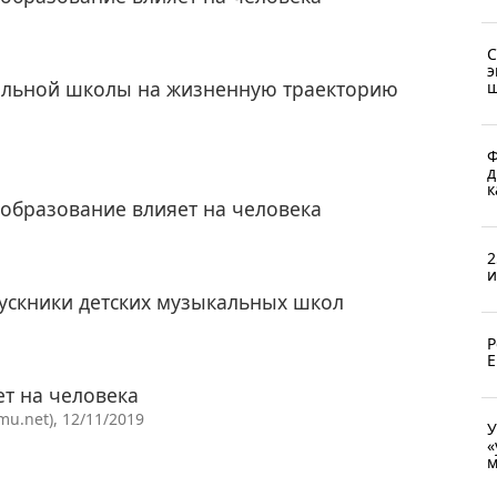
С
э
альной школы на жизненную траекторию
ш
Ф
д
к
образование влияет на человека
2
и
пускники детских музыкальных школ
Р
Е
т на человека
u.net), 12/11/2019
У
«
м