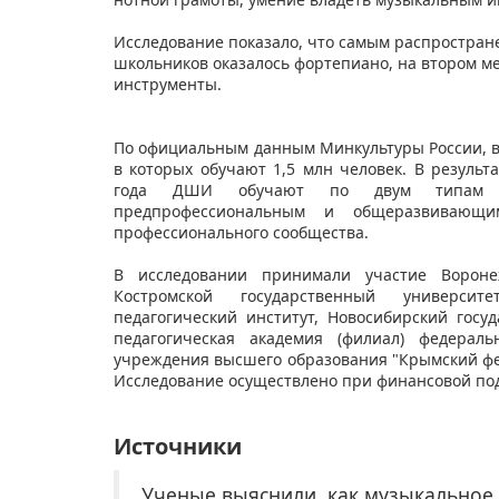
Исследование показало, что самым распростра
школьников оказалось фортепиано, на втором мес
инструменты.
По официальным данным Минкультуры России, в н
в которых обучают 1,5 млн человек. В резуль
года ДШИ обучают по двум типам доп
предпрофессиональным и общеразвивающи
профессионального сообщества.
В исследовании принимали участие Воронеж
Костромской государственный университе
педагогический институт, Новосибирский госу
педагогическая академия (филиал) федераль
учреждения высшего образования "Крымский фед
Исследование осуществлено при финансовой по
Источники
Ученые выяснили, как музыкальное 