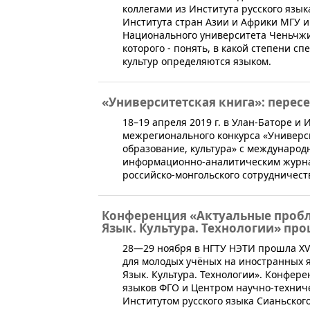
коллегами из Института русского язы
Института стран Азии и Африки МГУ и
Национального университета Ченьчжи
которого - понять, в какой степени 
культур определяются языком.
«Университетская книга»: перес
​18–19 апреля 2019 г. в Улан-Баторе и 
межрегионального конкурса «Универси
образование, культура» с международ
информационно-аналитическим журна
российско-монгольского сотрудничест
Конференция «Актуальные проб
Язык. Культура. Технологии» пр
28—29 ноября в НГТУ НЭТИ прошла X
для молодых учёных на иностранных 
Язык. Культура. Технологии». Конфер
языков ФГО и Центром научно-техниче
Институтом русского языка Сианьског