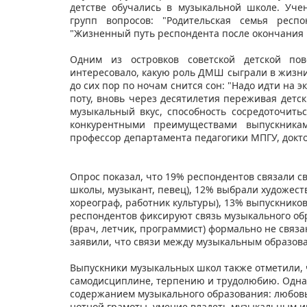
детстве обучались в музыкальной школе. Уче
групп вопросов: "Родительская семья респо
"Жизненный путь респондента после окончания
Одним из островков советской детской пов
интересовало, какую роль ДМШ сыграли в жизни 
до сих пор по ночам снится сон: "Надо идти на 
поту, вновь через десятилетия переживая детск
музыкальный вкус, способность сосредоточить
конкурентными преимуществами выпускника
профессор департамента педагогики МПГУ, докто
Опрос показал, что 19% респондентов связали с
школы, музыкант, певец), 12% выбрали художест
хореограф, работник культуры), 13% выпускнико
респондентов фиксируют связь музыкального об
(врач, летчик, программист) формально не связ
заявили, что связи между музыкальным образова
Выпускники музыкальных школ также отметили, 
самодисциплине, терпению и трудолюбию. Однак
содержанием музыкального образования: любовь
нотной грамоты, умение владеть музыкальным и