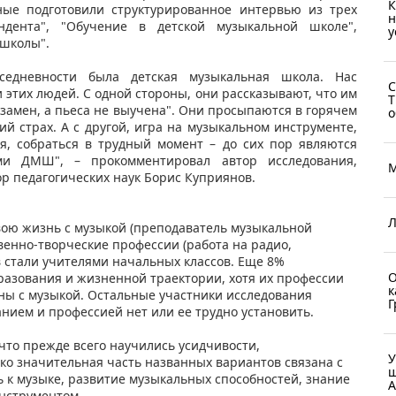
К
ные подготовили структурированное интервью из трех
н
ндента", "Обучение в детской музыкальной школе",
у
 школы".
седневности была детская музыкальная школа. Нас
С
этих людей. С одной стороны, они рассказывают, что им
Т
экзамен, а пьеса не выучена". Они просыпаются в горячем
о
ий страх. А с другой, игра на музыкальном инструменте,
ся, собраться в трудный момент – до сих пор являются
ми ДМШ", – прокомментировал автор исследования,
М
р педагогических наук Борис Куприянов.
Л
вою жизнь с музыкой (преподаватель музыкальной
венно-творческие профессии (работа на радио,
в стали учителями начальных классов. Еще 8%
О
разования и жизненной траектории, хотя их профессии
к
аны с музыкой. Остальные участники исследования
Г
нием и профессией нет или ее трудно установить.
что прежде всего научились усидчивости,
У
о значительная часть названных вариантов связана с
ш
 к музыке, развитие музыкальных способностей, знание
А
нструментом.