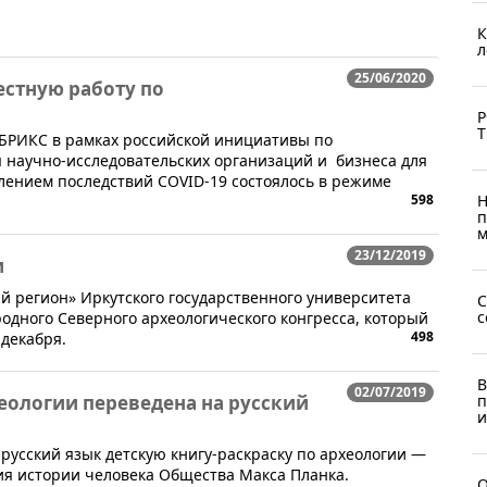
К
л
25/06/2020
стную работу по
Р
Т
 БРИКС в рамках российской инициативы по
 научно-исследовательских организаций и бизнеса для
лением последствий COVID-19 состоялось в режиме
598
Н
п
м
23/12/2019
и
й регион» Иркутского государственного университета
C
с
одного Северного археологического конгресса, который
498
 декабря.
В
02/07/2019
хеологии переведена на русский
п
и
русский язык детскую книгу-раскраску по археологии —
ия истории человека Общества Макса Планка.
О