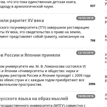
ом, что это пока единственная детская книга,
у
937
ходу в археологической науке.
Н
16/05/2018
или раритет XV века
р
ского госуниверситета (ТГУ) завершили реставрацию
ы XV века, это свидетельство о праве на землю,
Б
кумент представляет собой грамоту, написанную на
г
798
12/10/2016
ов России и Японии приняли
У
п
с
ном университете им. М. В. Ломоносова состоялся VI
 и Японии «Университеты и общество: наука и
умы ректоров России и Японии проходят с 2009 года
В
х обеих стран и с каждым годом приобретают все
р
2996
вательном пространстве.
П
19/09/2016
русского языка на образ мыслей
п
государственного университета (МПГУ) совместно с