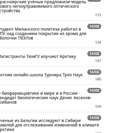
расноярские учёные предложили модель
ового легкоуправляемого оптического
стройства
173
14/08
тудент Миланского политеха работал в
ПУ над созданием покрытия из хрома для
болочки ТВЭЛов
138
14/08
агистранты ТюмГУ изучают Арктику
147
14/08
етняя онлайн-школа Турнира Трёх Наук
180
14/08
 биофармацевтике в мире и в России -
андидат биологических наук Денис Аксенов-
рибанов
159
14/08
ченые из Бельгии исследуют в Сибири
мелей для отслеживания изменений в климате
рктики