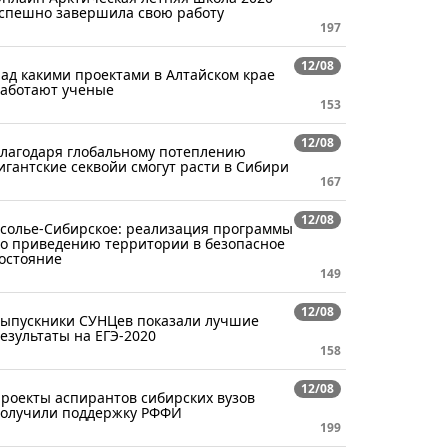
спешно завершила свою работу
197
12/08
ад какими проектами в Алтайском крае
аботают ученые
153
12/08
лагодаря глобальному потеплению
игантские секвойи смогут расти в Сибири
167
12/08
солье-Сибирское: реализация программы
о приведению территории в безопасное
остояние
149
12/08
ыпускники СУНЦев показали лучшие
езультаты на ЕГЭ-2020
158
12/08
роекты аспирантов сибирских вузов
олучили поддержку РФФИ
199