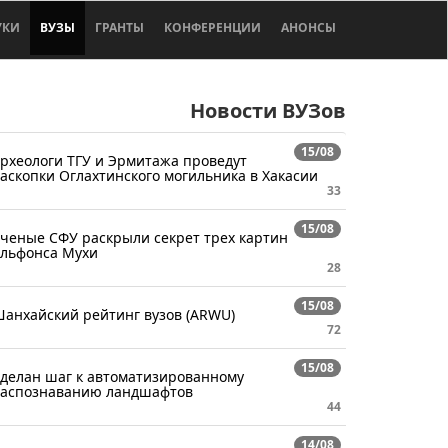
УКИ
ВУЗЫ
ГРАНТЫ
КОНФЕРЕНЦИИ
АНОНСЫ
Новости ВУЗов
15/08
рхеологи ТГУ и Эрмитажа проведут
аскопки Оглахтинского могильника в Хакасии
33
15/08
ченые СФУ раскрыли секрет трех картин
льфонса Мухи
28
15/08
анхайский рейтинг вузов (ARWU)
72
15/08
делан шаг к автоматизированному
аспознаванию ландшафтов
44
14/08