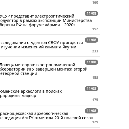
160
11/08
УСУР представит электрооптический
одулятор в рамках экспозиции Министерства
бороны РФ на форуме «Армия – 2020»
152
11/08
сследования студентов СВФУ пригодятся
 изучении изменений климата Якутии
233
11/08
Ловец» метеоров: в астрономической
бсерватории ИГУ завершен монтаж второй
етеорной станции
158
11/08
юменские археологи в поисках
рародины мадьяр
175
11/08
раснощековская археологическая
кспедиция АлтГУ отметила 20-й полевой сезон
129