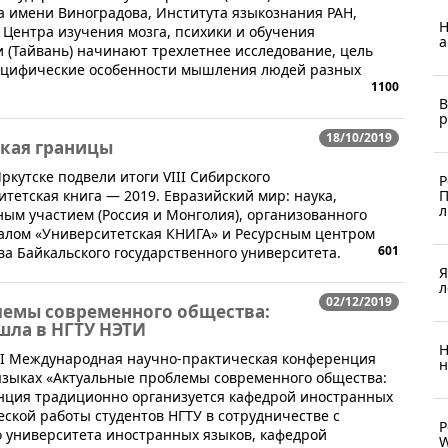
ка имени Виноградова, Института языкознания РАН,
Н
 Центра изучения мозга, психики и обучения
а
 (Тайвань) начинают трехлетнее исследование, цель
специфические особенности мышления людей разных
1100
В
р
18/10/2019
екая границы
Иркутске подвели итоги VIII Сибирского
Р
тетская книга — 2019. Евразийский мир: наука,
П
л
ным участием (Россия и Монголия), организованного
лом «Университетская КНИГА» и Ресурсным центром
601
ва Байкальского государственного университета.
Я
л
02/12/2019
лемы современного общества:
ошла в НГТУ НЭТИ
Н
VI Международная научно-практическая конференция
н
языках «Актуальные проблемы современного общества:
енция традиционно организуется кафедрой иностранных
ской работы студентов НГТУ в сотрудничестве с
Р
о университета иностранных языков, кафедрой
W