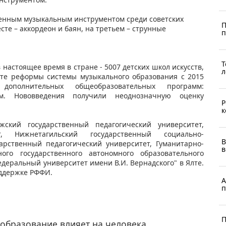
ненным музыкальным инструментом среди советских
П
те – аккордеон и баян, на третьем – струнные
п
Т
астоящее время в стране - 5007 детских школ искусств,
л
тате реформы системы музыкального образования с 2015
олнительных общеобразовательных программ:
м. Нововведения получили неоднозначную оценку
Р
к
ский государственный педагогический университет,
т, Нижнетагильский государственный социально-
В
дарственный педагогический университет, Гуманитарно-
в
ного государственного автономного образовательного
еральный университет имени В.И. Вернадского" в Ялте.
ддержке РФФИ.
А
п
П
образование влияет на человека