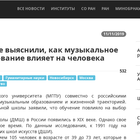
ВСЕ НОВОСТИ
ИНСТИТУТЫ
СО РАН
РАН
МИНОБРНА
11/11/2019
е выяснили, как музыкальное
А
р
вание влияет на человека
532
У
И
Гуманитарные науки
Новосибирск
Москва
А
тво
кого университета (МГПУ) совместно с российскими
Ш
 музыкальным образованием и жизненной траекторией.
ьной школы заявили, что обучение повлияло на выбор
С
олы (ДМШ) в России появились в XIX веке. Однако свое
р
ое время. По данным исследования, к 1991 году на
их школ искусств (ДШИ).
ем 105 человек в возрасте от 39 до 73 лет, которые в