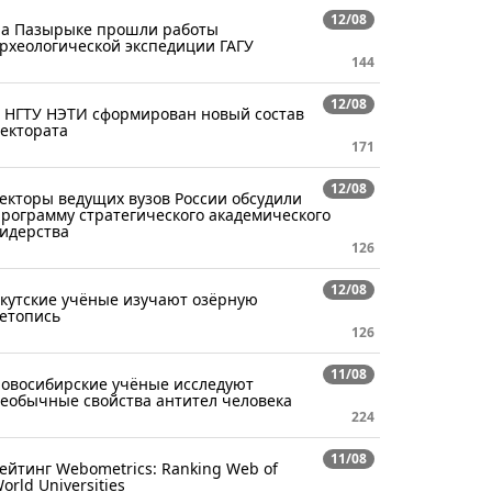
12/08
а Пазырыке прошли работы
рхеологической экспедиции ГАГУ
144
12/08
 НГТУ НЭТИ сформирован новый состав
ектората
171
12/08
екторы ведущих вузов России обсудили
рограмму стратегического академического
идерства
126
12/08
кутские учёные изучают озёрную
етопись
126
11/08
овосибирские учёные исследуют
еобычные свойства антител человека
224
11/08
ейтинг Webometrics: Ranking Web of
orld Universities