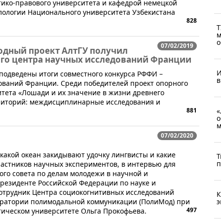
тико-правового университета и кафедрой немецкой
лологии Национального университета Узбекистана
828
Т
м
о
07/02/2019
дный проект АлтГУ получил
го центра научных исследований Франции
И
 подведены итоги совместного конкурса РФФИ –
в
ваний Франции. Среди победителей проект опорного
итета «Лошади и их значение в жизни древнего
риторий: междисциплинарные исследования и
881
«
о
м
07/02/2020
в какой океан закидывают удочку лингвисты и какие
Т
п
астников научных экспериментов, в интервью для
ого совета по делам молодежи в научной и
резиденте Российской Федерации по науке и
сотрудник Центра социокогнитивных исследований
К
боратории полимодальной коммуникации (ПолиМод) при
э
497
тическом университете Ольга Прокофьева.