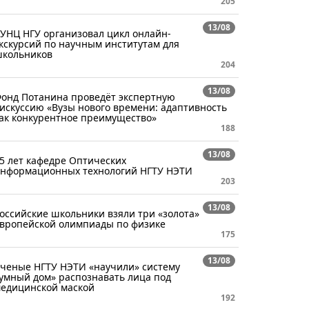
205
13/08
УНЦ НГУ организовал цикл онлайн-
кскурсий по научным институтам для
кольников
204
13/08
онд Потанина проведёт экспертную
искуссию «Вузы нового времени: адаптивность
ак конкурентное преимущество»
188
13/08
5 лет кафедре Оптических
нформационных технологий НГТУ НЭТИ
203
13/08
оссийские школьники взяли три «золота»
вропейской олимпиады по физике
175
13/08
ченые НГТУ НЭТИ «научили» систему
умный дом» распознавать лица под
едицинской маской
192