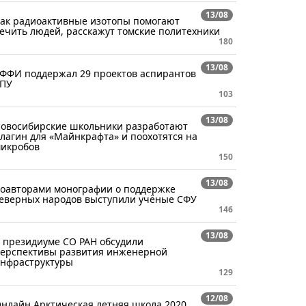
13/08
ак радиоактивные изотопы помогают
ечить людей, расскажут томские политехники
180
13/08
ФФИ поддержал 29 проектов аспирантов
ПУ
103
13/08
овосибирские школьники разработают
лагин для «Майнкрафта» и поохотятся на
икробов
150
13/08
оавторами монографии о поддержке
еверных народов выступили учёные СФУ
146
13/08
 президиуме СО РАН обсудили
ерспективы развития инженерной
нфраструктуры
129
12/08
нлайн Арктическая летняя школа 2020