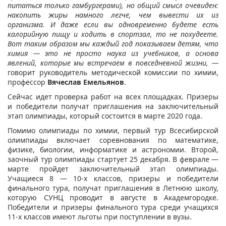
питаться только гамбургерами), но общий смысл очевиден:
накопить жиры намного легче, чем вывести их из
организма. И даже если вы одновременно будете есть
калорийную пищу и ходить в спортзал, то не похудеете.
Вот таким образом мы каждый год показываем детям, что
химия — это не просто наука из учебников, а основа
явлений, которые мы встречаем в повседневной жизни, —
говорит руководитель методической комиссии по химии,
профессор
Вячеслав Емельянов
.
Сейчас идет проверка работ на всех площадках. Призеры
и победители получат приглашения на заключительный
этап олимпиады, который состоится в марте 2020 года.
Помимо олимпиады по химии, первый тур Всесибирской
олимпиады включает соревнования по математике,
физике, биологии, информатике и астрономии. Второй,
заочный тур олимпиады стартует 25 декабря. В феврале —
марте пройдет заключительный этап олимпиады.
Учащиеся 8 — 10-х классов, призеры и победители
финального тура, получат приглашения в Летнюю школу,
которую СУНЦ проводит в августе в Академгородке.
Победители и призеры финального тура среди учащихся
11-х классов имеют льготы при поступлении в вузы.