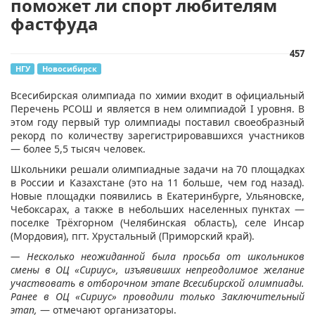
поможет ли спорт любителям
фастфуда
457
НГУ
Новосибирск
​Всесибирская олимпиада по химии входит в официальный
Перечень РСОШ и является в нем олимпиадой I уровня. В
этом году первый тур олимпиады поставил своеобразный
рекорд по количеству зарегистрировавшихся участников
— более 5,5 тысяч человек.
Школьники решали олимпиадные задачи на 70 площадках
в России и Казахстане (это на 11 больше, чем год назад).
Новые площадки появились в Екатеринбурге, Ульяновске,
Чебоксарах, а также в небольших населенных пунктах —
поселке Трёхгорном (Челябинская область), селе Инсар
(Мордовия), пгт. Хрустальный (Приморский край).
— Несколько неожиданной была просьба от школьников
смены в ОЦ «Сириус», изъявивших непреодолимое желание
участвовать в отборочном этапе Всесибирской олимпиады.
Ранее в ОЦ «Сириус» проводили только Заключительный
этап,
— отмечают организаторы.