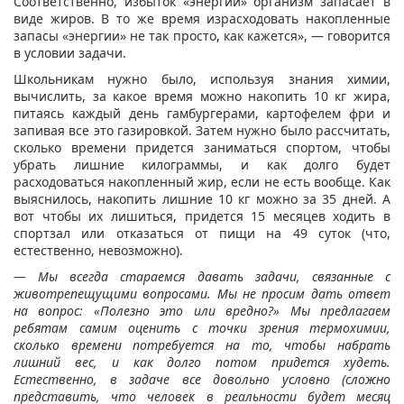
Соответственно, избыток «энергии» организм запасает в
виде жиров. В то же время израсходовать накопленные
запасы «энергии» не так просто, как кажется», — говорится
в условии задачи.
Школьникам нужно было, используя знания химии,
вычислить, за какое время можно накопить 10 кг жира,
питаясь каждый день гамбургерами, картофелем фри и
запивая все это газировкой. Затем нужно было рассчитать,
сколько времени придется заниматься спортом, чтобы
убрать лишние килограммы, и как долго будет
расходоваться накопленный жир, если не есть вообще. Как
выяснилось, накопить лишние 10 кг можно за 35 дней. А
вот чтобы их лишиться, придется 15 месяцев ходить в
спортзал или отказаться от пищи на 49 суток (что,
естественно, невозможно).
—
Мы всегда стараемся давать задачи, связанные с
животрепещущими вопросами. Мы не просим дать ответ
на вопрос: «Полезно это или вредно?» Мы предлагаем
ребятам самим оценить с точки зрения термохимии,
сколько времени потребуется на то, чтобы набрать
лишний вес, и как долго потом придется худеть.
Естественно, в задаче все довольно условно (сложно
представить, что человек в реальности будет месяц