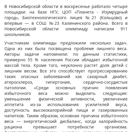
В Новосибирской области в воскресенье работало четыре
площадки: на базе НГУ, ЦОП «Планета - Изумрудный
город», Биотехнологического лицея №21 (Кольцово) и
впервые — в СОШ №23 Калининского района. Всего в
Новосибирской области олимпиаду написали 911
школьников.
Участникам олимпиады предложили несколько задач.
Одна из них была посвящена проблеме лишнего веса.
Авторы задачи напомнили: по данным статистики,
примерно 55 % населения России обладает избыточной
массой тела. Кроме того, неуклонно растет доля детей с
лишним весом. Все это способствует прогрессированию
таких опасных заболеваний как сахарный диабет,
атеросклероз, гипертония, сердечно-сосудистые
патологии. «Среди основных причин появления
избыточного веса можно выделить следующие:
уменьшение физической активности, увеличение
аппетита из-за использования усилителей вкуса,
доступность высококалорийной пищи и газированных
напитков. Таким образом, основная причина избыточного
веса — энергетический дисбаланс, когда калорийность
рациона превышает потребности организма.