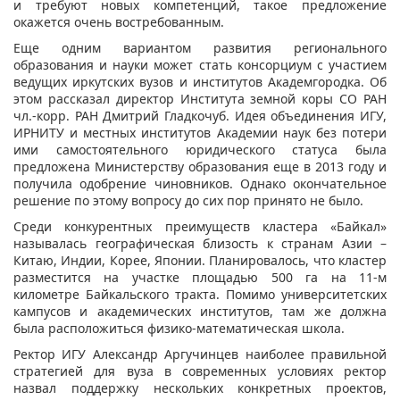
и требуют новых компетенций, такое предложение
окажется очень востребованным.
Еще одним вариантом развития регионального
образования и науки может стать консорциум с участием
ведущих иркутских вузов и институтов Академгородка. Об
этом рассказал директор Института земной коры СО РАН
чл.-корр. РАН Дмитрий Гладкочуб. Идея объединения ИГУ,
ИРНИТУ и местных институтов Академии наук без потери
ими самостоятельного юридического статуса была
предложена Министерству образования еще в 2013 году и
получила одобрение чиновников. Однако окончательное
решение по этому вопросу до сих пор принято не было.
Среди конкурентных преимуществ кластера «Байкал»
называлась географическая близость к странам Азии –
Китаю, Индии, Корее, Японии. Планировалось, что кластер
разместится на участке площадью 500 га на 11-м
километре Байкальского тракта. Помимо университетских
кампусов и академических институтов, там же должна
была расположиться физико-математическая школа.
Ректор ИГУ Александр Аргучинцев наиболее правильной
стратегией для вуза в современных условиях ректор
назвал поддержку нескольких конкретных проектов,