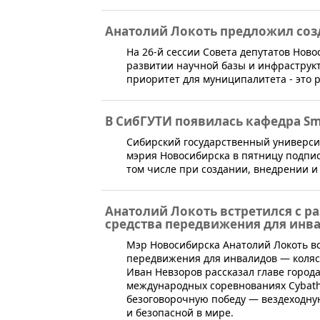
Анатолий Локоть предложил соз
​На 26-й сессии Совета депутатов Нов
развитии научной базы и инфраструкт
приоритет для муниципалитета - это р
В СибГУТИ появилась кафедра Sma
Сибирский государственный универси
мэрия Новосибирска в пятницу подпис
том числе при создании, внедрении и
Анатолий Локоть встретился с р
средства передвижения для инв
​Мэр Новосибирска Анатолий Локоть в
передвижения для инвалидов — коляск
Иван Невзоров рассказал главе город
международных соревнованиях Cybath
безоговорочную победу — вездеходную
и безопасной в мире.