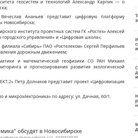
рситета геосистем и технологий Александр Карпик — о
ска;
Т
Вячеслав Ананьев представит цифровую платформу
з
ы Новосибирска;
рского института проектных систем ГК «Ростех» Алексей
 городского управления» и «Цифровая школа»;
И
с
 филиала «Сибирь» ПАО «Ростелеком» Сергей Перфильев
и
равления дорожным движением;
матики и математической геофизики СО РАН Михаил
иторинга и прогнозирования развития экологической
С
д
и
Т.2» Петр Долнаков представит проект «Цифровизация
Н
 и микроэлектроника» по адресу: ул. Дачная, 60/1.
р
н
М
д
мика" обсудят в Новосибирске
бирск (novo-sibirsk.ru), 10/03/2020