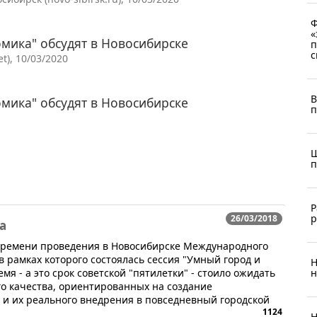
Ф
«
мика" обсудят в Новосибирске
п
с
t), 10/03/2020
В
мика" обсудят в Новосибирске
п
Ш
п
Р
р
26/03/2018
а
 времени проведения в Новосибирске Международного
в рамках которого состоялась сессия "Умный город и
Н
я - а это срок советской "пятилетки" - стоило ожидать
н
го качества, ориентированных на создание
 и их реального внедрения в повседневный городской
1124
Н