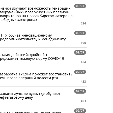
09/07
изики изучают возможность генерации
закрученных» поверхностных плазмон-
оляритонов на Новосибирском лазере на
вободных электронах
524
09/07
 НГУ обучат инновационному
редпринимательству и менеджменту
306
09/07
тамм действий: двойной тест
редскажет тяжелую форму COVID-19
454
09/07
азработка ТУСУРа поможет восстановить
ечь после операций полости рта
433
09/07
азваны лучшие вузы, где обучают
ефтегазовому делу
493
09/07
икита Анисимов: «Нужно активнее