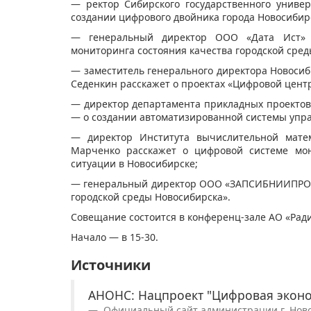
— ректор Сибирского государственного униве
создании цифрового двойника города Новосибир
— генеральный директор ООО «Дата Ист» 
мониторинга состояния качества городской сред
— заместитель генерального директора Новосиби
Седенкин расскажет о проектах «Цифровой центр
— директор департамента прикладных проектов
— о создании автоматизированной системы уп
— директор Института вычислительной мате
Марченко расскажет о цифровой системе мон
ситуации в Новосибирске;
— генеральный директор ООО «ЗАПСИБНИИПРОЕК
городской среды Новосибирска».
Совещание состоится в конференц-зале АО «Радио
Начало — в 15-30.
Источники
АНОНС: Нацпроект "Цифровая эконо
Официальный сайт администрации г. Новоси