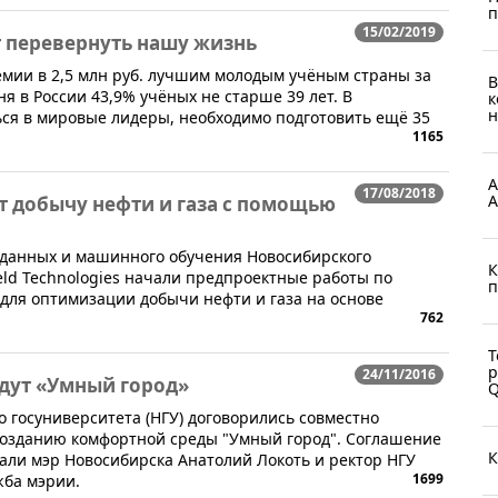
п
15/02/2019
 перевернуть нашу жизнь
емии в 2,5 млн руб. лучшим молодым учёным страны за
В
я в России 43,9% учёных не старше 39 лет. В
к
н
ся в мировые лидеры, необходимо подготовить ещё 35
1165
А
17/08/2018
А
 добычу нефти и газа с помощью
 данных и машинного обучения Новосибирского
К
ield Technologies начали предпроектные работы по
п
для оптимизации добычи нефти и газа на основе
762
Т
р
24/11/2016
дут «Умный город»
о госуниверситета (НГУ) договорились совместно
 созданию комфортной среды "Умный город". Соглашение
К
сали мэр Новосибирска Анатолий Локоть и ректор НГУ
1699
жба мэрии.