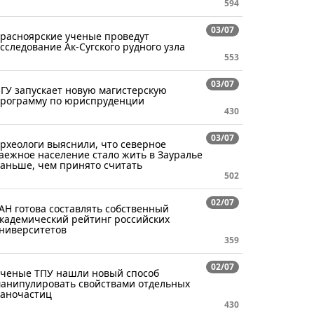
594
03/07
расноярские ученые проведут
сследование Ак-Сугского рудного узла
553
03/07
ГУ запускает новую магистерскую
рограмму по юриспруденции
430
03/07
рхеологи выяснили, что северное
аежное население стало жить в Зауралье
аньше, чем принято считать
502
02/07
АН готова составлять собственный
кадемический рейтинг российских
ниверситетов
359
02/07
ченые ТПУ нашли новый способ
анипулировать свойствами отдельных
аночастиц
430