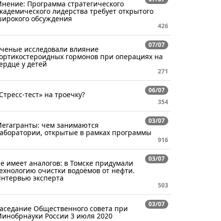
нение: Программа стратегического
кадемического лидерства требует открытого
ирокого обсуждения
426
07/07
ченые исследовали влияние
ортикостероидных гормонов при операциях на
ердце у детей
271
06/07
Стресс-тест» на троечку?
354
03/07
егагранты: чем занимаются
аборатории, открытые в рамках программы
916
03/07
е имеет аналогов: в Томске придумали
ехнологию очистки водоёмов от нефти.
нтервью эксперта
503
03/07
аседание Общественного совета при
инобрнауки России 3 июля 2020