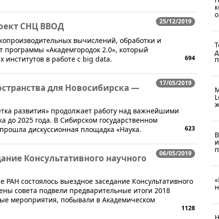
к
о
25/12/2019
оект СНЦ ВВОД
копроизводительных вычислений, обработки и
Т
т программы «Академгородок 2.0», который
д
694
институтов в работе с big data.
п
17/05/2019
остранства для Новосибирска —
М
L
ж
летка развития» продолжает работу над важнейшими
 до 2025 года. В Сибирском государственном
623
 прошла дискуссионная площадка «Наука.
В
и
п
06/05/2019
дание Консультативного научного
«
ре РАН состоялось выездное заседание Консультативного
н
лены совета подвели предварительные итоги 2018
ные мероприятия, побывали в Академическом
1128
Н