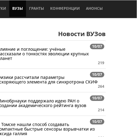
УКИ
ВУЗЫ
ГРАНТЫ
КОНФЕРЕНЦИИ
АНОНСЫ
Новости ВУЗов
10/07
лияние и поглощение: учёные
ассказали о тонкостях эволюции крупных
ланет
219
10/07
изики рассчитали параметры
скоряющего элемента для синхротрона СКИФ
264
10/07
инобрнауки поддержало идею РАН о
оздании академического рейтинга вузов
214
10/07
 Томске нашли способ создавать
омпактные быстрые сенсоры взрывчатки из
ксида галлия