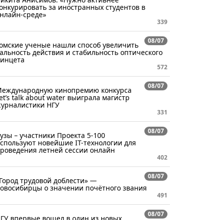
онкурировать за иностранных студентов в
нлайн-среде»
339
08/07
омские ученые нашли способ увеличить
альность действия и стабильность оптического
инцета
572
08/07
еждународную кинопремию конкурса
et’s talk about water выиграла магистр
урналистики НГУ
331
08/07
узы – участники Проекта 5-100
спользуют новейшие IT-технологии для
роведения летней сессии онлайн
402
08/07
Город трудовой доблести» —
овосибирцы о значении почётного звания
491
08/07
ГУ впервые вошел в один из новых