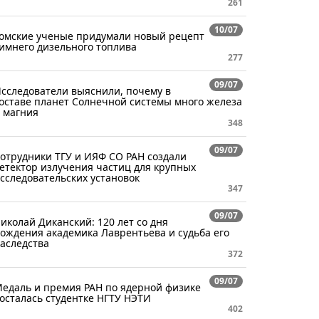
261
10/07
омские ученые придумали новый рецепт
имнего дизельного топлива
277
09/07
сследователи выяснили, почему в
оставе планет Солнечной системы много железа
 магния
348
09/07
отрудники ТГУ и ИЯФ СО РАН создали
етектор излучения частиц для крупных
сследовательских установок
347
09/07
иколай Диканский: 120 лет со дня
ождения академика Лаврентьева и судьба его
аследства
372
09/07
едаль и премия РАН по ядерной физике
осталась студентке НГТУ НЭТИ
402