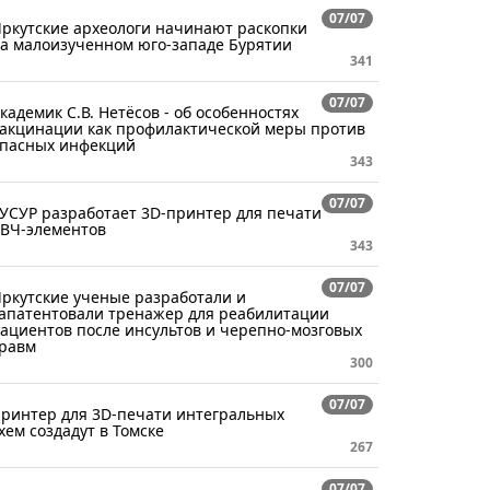
07/07
ркутские археологи начинают раскопки
а малоизученном юго-западе Бурятии
341
07/07
кадемик С.В. Нетёсов - об особенностях
акцинации как профилактической меры против
пасных инфекций
343
07/07
УСУР разработает 3D-принтер для печати
ВЧ-элементов
343
07/07
ркутские ученые разработали и
апатентовали тренажер для реабилитации
ациентов после инсультов и черепно-мозговых
равм
300
07/07
ринтер для 3D-печати интегральных
хем создадут в Томске
267
07/07