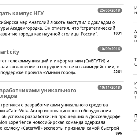
И
25/05/2018
н
дать кампус НГУ
осибирска мэр Анатолий Локоть выступил с докладом о
уры Академгородка. Он отметил, что "стратегический
А
1031
азвитие города как научной столицы России".
в
о
10/09/2016
rt city
Т
тет телекоммуникаций и информатики (СибГУТИ) и
С
али соглашение о сотрудничестве и взаимодействии, в
2261
 поддержке проекта «Умный город».
И
10/11/2018
з
азработчиками уникального
п
алидов
т
стретился с разработчиками уникального средства
и «CaterWil». Автор инновационного оборудования
П
а об успехах разработки: на прошедших в Дюссельдорфе
с
lon Experience новосибирская команда одержала
 коляску «CaterWil» эксперты признали самой быстрой
896