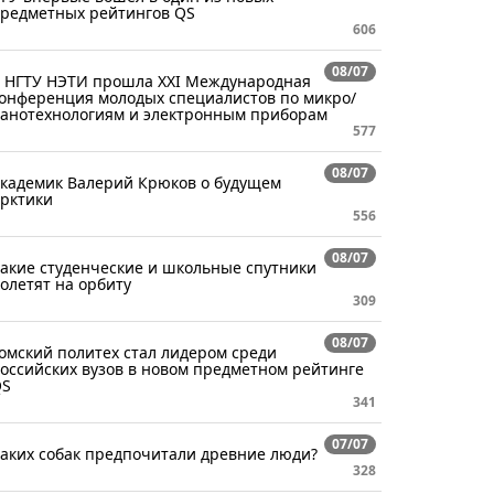
редметных рейтингов QS
606
08/07
 НГТУ НЭТИ прошла XXI Международная
онференция молодых специалистов по микро/
анотехнологиям и электронным приборам
577
08/07
кадемик Валерий Крюков о будущем
рктики
556
08/07
акие студенческие и школьные спутники
олетят на орбиту
309
08/07
омский политех стал лидером среди
оссийских вузов в новом предметном рейтинге
QS
341
07/07
аких собак предпочитали древние люди?
328