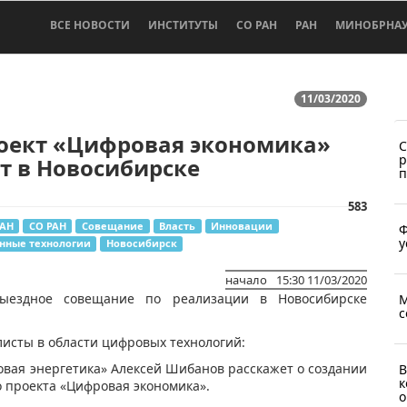
ВСЕ НОВОСТИ
ИНСТИТУТЫ
СО РАН
РАН
МИНОБРНА
11/03/2020
оект «Цифровая экономика»
С
р
т в Новосибирске
п
583
РАН
СО РАН
Совещание
Власть
Инновации
Ф
у
ные технологии
Новосибирск
начало
15:30 11/03/2020
выездное совещание по реализации в Новосибирске
М
с
исты в области цифровых технологий:
вая энергетика» Алексей Шибанов расскажет о создании
В
к
 проекта «Цифровая экономика».
о