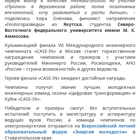
первую вахту в качестве техника-геолога на участке
«Прогноз» в Верхоянском районе, полна позитивных
впечатлений, хочу развиваться и расти дальше»,
–
поделилась Кира Олёнова, финалист направления
«Геологоразведка» из
Якутска
, студентка
Северо-
Восточного федерального университета имени М. К.
Аммосова
.
Кульминацией финала VII Международного инженерного
чемпионата «CASE-IN» в Москве станет торжественное
награждение чемпионов и призеров с участием
руководителей Минэнерго России, Росмолодежи, АНО
«Россия – страна возможностей» и других ведомств.
Героев финала «CASE-IN» ожидают достойные награды.
Чемпионы получат звание лучших молодежных
инженерных команд сезона «Цифровая трансформация» и
Кубок «CASE-IN».
Победители и призеры смогут без вступительных
испытаний поступить в магистратуру и аспирантуру
ведущих вузов России, а команда чемпионов по
электроэнергетике отправится на
Всероссийский летний
образовательный форум «Энергия молодости»
в
Ставропольском крае.