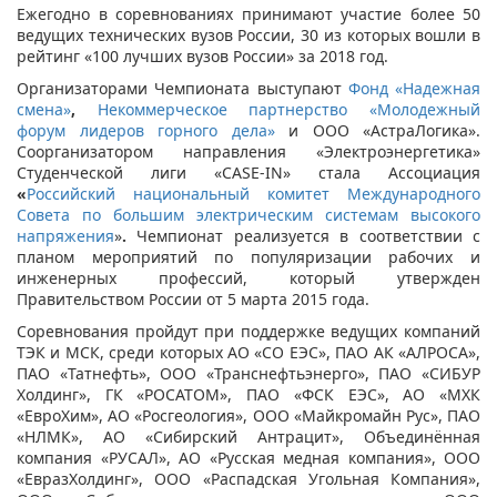
Ежегодно в соревнованиях принимают участие более 50
ведущих технических вузов России, 30 из которых вошли в
рейтинг «100 лучших вузов России» за 2018 год.
Организаторами Чемпионата выступают
Фонд «Надежная
смена»
,
Некоммерческое партнерство «Молодежный
форум лидеров горного дела»
и ООО «АстраЛогика».
Соорганизатором направления «Электроэнергетика»
Студенческой лиги «CASE-IN» стала Ассоциация
«
Российский национальный комитет Международного
Совета по большим электрическим системам высокого
напряжения
»
.
Чемпионат реализуется в соответствии с
планом мероприятий по популяризации рабочих и
инженерных профессий, который утвержден
Правительством России от 5 марта 2015 года.
Соревнования пройдут при поддержке ведущих компаний
ТЭК и МСК, среди которых АО «СО ЕЭС», ПАО АК «АЛРОСА»,
ПАО «Татнефть», ООО «Транснефтьэнерго», ПАО «СИБУР
Холдинг», ГК «РОСАТОМ», ПАО «ФСК ЕЭС», АО «МХК
«ЕвроХим», АО «Росгеология», ООО «Майкромайн Рус», ПАО
«НЛМК», АО «Сибирский Антрацит», Объединённая
компания «РУСАЛ», АО «Русская медная компания», ООО
«ЕвразХолдинг», ООО «Распадская Угольная Компания»,