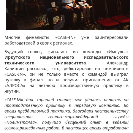
Многие финалисты «CASE-IN» уже заинтересовали
работодателей в своих регионах.
Будущий геолог, финалист из команды «Импульс»
Иркутского национального исследовательского
технического университета
Александр
Калишин рассказал, что, дебютировав на чемпионате
«CASE-IN», он не только вместе с командой выиграл
путевку в финал, но и получил приглашение от АК
«АЛРОСА» на летнюю производственную практику в
Якутии.
«
CASE
-
IN
» дал хороший старт, мне удалось попасть на
производственную практику в передовую компанию. Во
время преддипломной практики, благодаря наставничеству
специалистов геолого-маркшейдерской службы
«Полиметалла», получила бесценный опыт в ведении
геологоразведочных работ. В настоящее время отработала