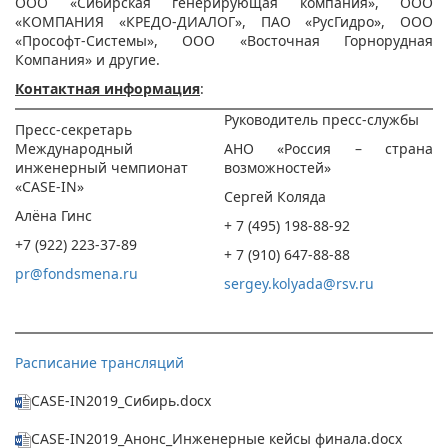
ООО «Сибирская генерирующая компания», ООО
«КОМПАНИЯ «КРЕДО-ДИАЛОГ», ПАО «РусГидро», ООО
«Прософт-Системы», ООО «Восточная Горнорудная
Компания» и другие.
Контактная информация
:
Руководитель пресс-службы
Пресс-секретарь
Международный
АНО «Россия – страна
инженерный чемпионат
возможностей»
«CASE-IN»
Сергей Коляда
Алёна Гинс
+ 7 (495) 198-88-92
+7 (922) 223-37-89
+ 7 (910) 647-88-88
pr
@
fondsmena
.
ru
sergey.kolyada@rsv.ru
Расписание трансляций
CASE-IN2019_Сибирь.docx
CASE-IN2019_Анонс_Инженерные кейсы финала.docx