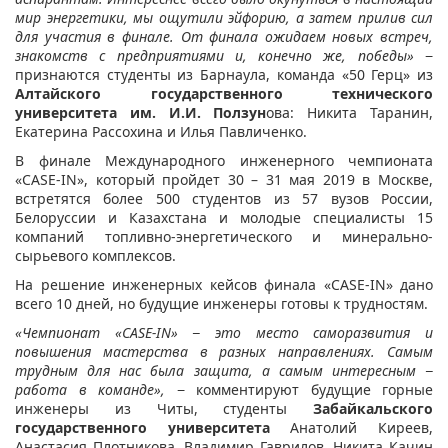
мир энергетики, мы ощутили эйфорию, а затем прилив сил
для участия в финале. От финала ожидаем новых встреч,
знакомств с предприятиями и, конечно же, победы»
−
признаются студенты из Барнаула, команда «50 Герц» из
Алтайского государственного технического
университета им. И.И. Ползун
ова: Никита Таранин,
Екатерина Рассохина и Илья Павличенко.
В финале Международного инженерного чемпионата
«CASE-IN», который пройдет 30 – 31 мая 2019 в Москве,
встретятся более 500 студентов из 57 вузов России,
Белоруссии и Казахстана и молодые специалисты 15
компаний топливно-энергетического и минерально-
сырьевого комплексов.
На решение инженерных кейсов финала «CASE-IN» дано
всего 10 дней, но будущие инженеры готовы к трудностям.
«Чемпионат «CASE-IN» − это место саморазвития и
повышения мастерства в разных направлениях.
Самым
трудным для нас была защита, а самым интересным −
работа в команде»,
− комментируют будущие горные
инженеры из Читы, студенты
Забайкальского
государственного университета
Анатолий Киреев,
Анастасия Плотникова, Владимир Гаврилов, Никита Качин