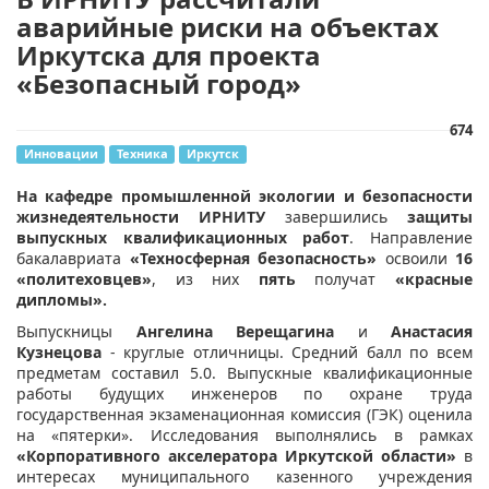
аварийные риски на объектах
Иркутска для проекта
«Безопасный город»
674
Инновации
Техника
Иркутск
На кафедре промышленной экологии и безопасности
жизнедеятельности ИРНИТУ
завершились
защиты
выпускных квалификационных работ
. Направление
бакалавриата
«Техносферная безопасность»
освоили
16
«политеховцев»
, из них
пять
получат
«красные
диплом
ы».
Выпускницы
Ангелина Верещагина
и
Анастасия
Кузнецова
- круглые отличницы. Средний балл по всем
предметам составил 5.0. Выпускные квалификационные
работы будущих инженеров по охране труда
государственная экзаменационная комиссия (ГЭК) оценила
на «пятерки». Исследования выполнялись в рамках
«Корпоративного акселератора Иркутской области»
в
интересах муниципального казенного учреждения