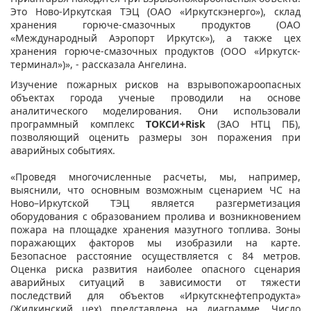
Это Ново-Иркутская ТЭЦ (ОАО «Иркутскэнерго»), склад
хранения горюче-смазочных продуктов (ОАО
«Международный Аэропорт Иркутск»), а также цех
хранения горюче-смазочных продуктов (ООО «Иркутск-
терминал»)», - рассказала Ангелина.
Изучение пожарных рисков на взрывопожароопасных
объектах города ученые проводили на основе
аналитического моделирования. Они использовали
программный комплекс
ТОКСИ+Risk
(ЗАО НТЦ ПБ),
позволяющий оценить размеры зон поражения при
аварийных событиях.
«Проведя многочисленные расчеты, мы, например,
выяснили, что основным возможным сценарием ЧС на
Ново–Иркутской ТЭЦ является разгерметизация
оборудования с образованием пролива и возникновением
пожара на площадке хранения мазутного топлива. Зоны
поражающих факторов мы изобразили на карте.
Безопасное расстояние осуществляется с 84 метров.
Оценка риска развития наиболее опасного сценария
аварийных ситуаций в зависимости от тяжести
последствий для объектов «Иркутскнефтепродукта»
(Жилкинский цех) представлена на диаграмме. Число