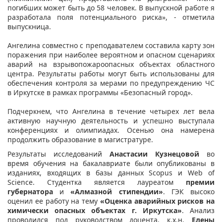
погибших может быть до 58 человек. В выпускной работе я
разработала поля потенциального риска», - отметила
выпускница.
Ангелина совместно с преподавателем составила карту зон
поражения при наиболее вероятном и опасном сценариях
аварий на взрывопожароопасных объектах областного
центра. Результаты работы могут быть использованы для
обеспечения контроля за мерами по предупреждению ЧС
в Иркутске в рамках программы «Безопасный город».
Подчеркнем, что Ангелина в течение четырех лет вела
активную научную деятельность и успешно выступала
конференциях и олимпиадах. Осенью она намерена
продолжить образование в магистратуре.
Результаты исследований
Анастасии Кузнецовой
во
время обучения на бакалавриате были опубликованы в
изданиях, входящих в базы данных Scopus и Web of
Science. Студентка является лауреатом
премии
губернатора
и
«Алмазной стипендии
»
. ГЭК высоко
оценил ее работу на тему
«Оценка аварийных рисков на
химически опасных объектах г. Иркутска»
. Анализ
проводился под руководством доцента, к.х.н.
Елены