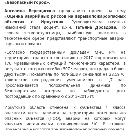
«Безопасный город»
.
Ангелина Верещагина
представила проект на тему
«Оценка аварийных рисков на взрывопожароопасных
объектах г. Иркутска»
. Руководителем научных
изысканий стала доцент, к.х.н.
Татьяна Дроздова
. По
словам четверокурсницы, наибольшую опасность в
техногенной сфере представляют транспортные аварии,
взрывы и пожары.
«Согласно государственным докладам МЧС РФ, на
территории страны по состоянию на 2017 год произошло
176 чрезвычайных ситуаций техногенного характера, в
результате которых погибло 507 человек, пострадало более
двух тысяч. Показатель по погибшим снизился на 28,59 %,
количество пострадавших уменьшилось в 1,7 раз.
Прослеживается положительная динамика по
безвозвратным потерям, но наблюдается рост
пострадавших по сравнению с 2013–2015 гг.
Иркутская область отнесена к субъектам 1 класса
опасности из-за наличия на территории потенциально
опасных объектов (ПОО), аварии на которых могут
являться источниками возникновения ЧС. В столице
Приангарья находятся три взрывопожароопасных объекта.