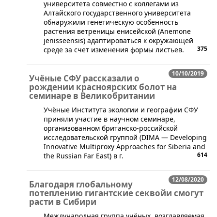
университета совместно с коллегами из
Алтайского государственного университета
обнаружили генетическую особенность
растения ветреницы енисейской (Anemone
jenisseensis) адаптироваться к окружающей
375
среде за счет изменения формы листьев.
10/10/2019
Учёные СФУ рассказали о
рождении красноярских болот на
семинаре в Великобритании
​Учёные Института экологии и географии СФУ
приняли участие в научном семинаре,
организованном британско-российской
исследовательской группой (DIMA — Developing
Innovative Multiproxy Approaches for Siberia and
614
the Russian Far East) в г.
12/08/2020
Благодаря глобальному
потеплению гигантские секвойи смогут
расти в Сибири
​Международная группа учёных, возглавляемая