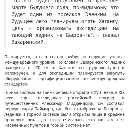
"Проект будет продолжен в феврале-
марте будущего года, по-видимому, это
будет один из поселков Эвенкии. На
будущее лето планируем опять Хатангу,
цель - организовать экспедицию на
тающий ледник на Бырранга", - сказал
Захаринский.
Планируется, что в состав войдут и ведущие ученые
международного уровня. По словам Захаринского, ледник
находится в 470 км от Хатанги, он труднодоступен и
малоизучен, а для экспедиции планируется закупить
оборудование, сертифицированное по международным
стандартам.
Горная система на Таймыре была открыта в XVIII веке, в ХIХ
веке горы исследовал российский географ и
путешественник Александр Миддендорф, он составил
первую карту Таймыра, где была отображена Бырранга.
Ледники в горной системе были открыты лишь в средине
прошлого века, до этого считалась, что их там нет.
Населенных пунктов в горной системе нет.