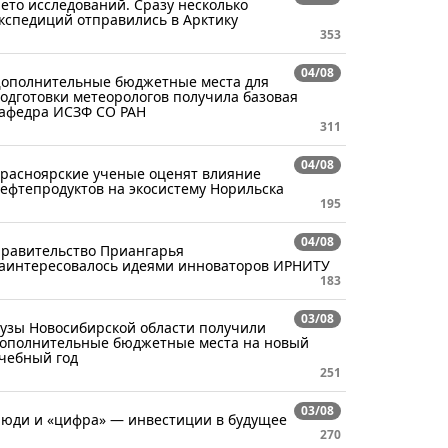
ето исследований. Сразу несколько
кспедиций отправились в Арктику
353
04/08
ополнительные бюджетные места для
одготовки метеорологов получила базовая
афедра ИСЗФ СО РАН
311
04/08
расноярские ученые оценят влияние
ефтепродуктов на экосистему Норильска
195
04/08
равительство Приангарья
аинтересовалось идеями инноваторов ИРНИТУ
183
03/08
узы Новосибирской области получили
ополнительные бюджетные места на новый
чебный год
251
03/08
юди и «цифра» — инвестиции в будущее
270