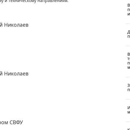
ому и техническому направлениям.
В
п
и
й Николаев
Д
п
В
т
п
м
й Николаев
З
п
И
м
ром СВФУ
К