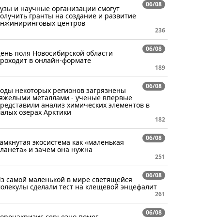
06/08
узы и научные организации смогут
олучить гранты на создание и развитие
нжиниринговых центров
236
06/08
ень поля Новосибирской области
роходит в онлайн-формате
189
06/08
оды некоторых регионов загрязнены
яжелыми металлами - ученые впервые
редставили анализ химических элементов в
алых озерах Арктики
182
06/08
амкнутая экосистема как «маленькая
ланета» и зачем она нужна
251
06/08
з самой маленькой в мире светящейся
олекулы сделали тест на клещевой энцефалит
261
06/08
оронакризис серьезно помог