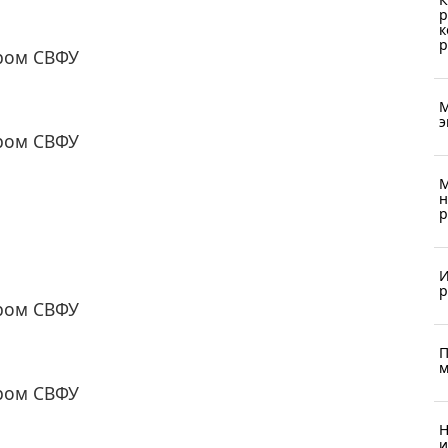
р
к
р
ром СВФУ
М
э
ром СВФУ
М
н
р
И
р
ром СВФУ
П
м
ром СВФУ
Н
и