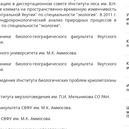
тацию в диссертационном совете Института леса им. В.Н.
ние климата на пространственно-временную изменчивость
У
ральной Якутии" по специальности "экология". В 2011 г.
и
ендрохронологический анализ природных процессов в
к
 по специальности "экология".
ики биолого-географического факультета Якутского
К
а.
л
енного университета им. М.К. Аммосова.
К
ики биолого-географического факультета Якутского
и
а.
соведения Института биологических проблем криолитозоны
И
п
ститута мерзлотоведения им. П.И. Мельникова СО РАН.
Ш
 факультета СВФУ им. М.К. Аммосова.
м
П
к СВФУ им. М.К. Аммосова.