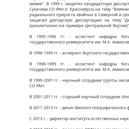
химии". В 1999 г. защитил кандидатскую диссер
Сукачева СО РАН (г. Красноярск) на тему "Влия
радиального прироста хвойных в Северной и Цент
защитил докторскую диссертацию на тему "Д
криолитозоне (на примере Центральной Якутии)"
В 1995-1996 гг. - ассистент кафедры ботан
государственного университета им. М.К. Аммосов
В 1996-1999 гг. - аспирант Якутского государств
В 1996-1999 гг. - ассистент кафедры ботан
государственного университета им. М.К. Аммосов
В 1999-2001 гг. - научный сотрудник группы ле
СО РАН.
В 2001-2011 гг. - старший научный сотрудник Ин
В 2011-2013 гг. - декан биолого-географического
С 2013 г. - директор института естественных нау