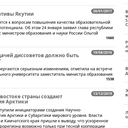
26/01/2017
В
тивы Якутии
м
S
ятся к вопросам повышения качества образовательной
потенциала. Об этом 24 января заявил глава республики
 с министром образования и науки России Ольгой
1660
Р
л
н
19/08/2016
дачей диссоветов должно быть
т
В
вергаются серьезным изменениям, отметила на встрече
д
ьного университета заместитель министра образования
1538
Э
13/12/2019
в
-востоке страны создают
ия Арктики
ступили инициаторами создания Научно-
Л
тия Арктики и Субарктики мирового уровня. Власти
о
 и Камчатского края пришли к выводу, что ускоренное
крорегиона возможно только при тесной кооперации