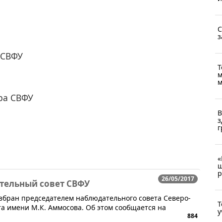
С
з
 СВФУ
Т
м
м
ора СВФУ
В
з
г
«
ш
р
26/05/2017
ательный совет СВФУ
 избран председателем наблюдательного совета Северо-
Т
а имени М.К. Аммосова. Об этом сообщается на
у
884