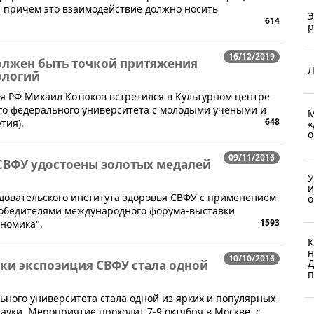
, причем это взаимодействие должно носить
Э
614
р
16/12/2019
олжен быть точкой притяжения
Л
ологий
ия РФ Михаил Котюков встретился в Культурном центре
ого федерального университета с молодыми учеными и
М
648
тия).
«
о
09/11/2016
СВФУ удостоены золотых медалей
У
и
едовательского института здоровья СВФУ с применением
о
 победителями международного форума-выставки
1593
ономика".
К
н
10/10/2016
Д
ки экспозиция СВФУ стала одной
п
ного университета стала одной из ярких и популярных
ауки. Мероприятие проходит 7-9 октября в Москве, с