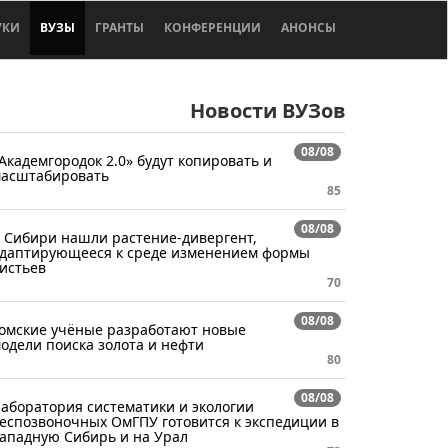
УКИ
ВУЗЫ
ГРАНТЫ
КОНФЕРЕНЦИИ
АНОНСЫ
Новости ВУЗов
08/08
Академгородок 2.0» будут копировать и
асштабировать
85
08/08
 Сибири нашли растение-дивергент,
даптирующееся к среде изменением формы
истьев
70
08/08
омские учёные разработают новые
одели поиска золота и нефти
80
08/08
аборатория систематики и экологии
еспозвоночных ОмГПУ готовится к экспедиции в
ападную Сибирь и на Урал