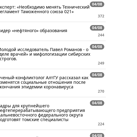
04/08
ксперт: «Необходимо менять Технический
егламент Таможенного союза 021»
372
04/08
идер «нефтяного» образования
244
04/08
олодой исследователь Павел Романов - о
деле врачей» и мифологизации сибирских
строгов.
249
04/08
ченый-конфликтолог АлтГУ рассказал как
зменятся социальные отношения после
кончания эпидемии коронавируса
270
04/08
адры для крупнейшего
ефтеперерабатывающего предприятия
альневосточного федерального округа
одготовят томские специалисты
224
04/08