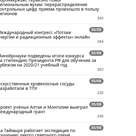
егиональным вузам: перераспределение
онтрольных цифр приема произошло в пользу
егионов
205
06/08
еждународный конгресс «Потоки
нергии и радиационные эффекты» онлайн
264
05/08
инобрнауки подведены итоги конкурса
а стипендию Президента РФ для обучения за
убежом на 2020/21 учебный год
302
05/08
скусственные кровеносные сосуды
азработали в ТПУ
235
05/08
роект учёных Алтая и Монголии выиграл
еждународный грант
245
05/08
а Таймыре работает экспедиция по
зучению дикого северного оленя