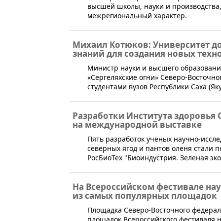
высшей школы, науки и производства
межрегиональный характер.
Михаил Котюков: Университет д
знаний для создания новых техн
​Министр науки и высшего образован
«Сергеляхские огни» Северо-Восточн
студентами вузов Республики Саха (Яку
Разработки Института здоровья 
на международной выставке
​Пять разработок ученых научно-иссл
северных ягод и пантов оленя стали
РосБиоТех "Биоиндустрия. Зеленая эк
На Всероссийском фестивале нау
из самых популярных площадок
Площадка Северо-Восточного федераль
площадок Всероссийского фестиваля н