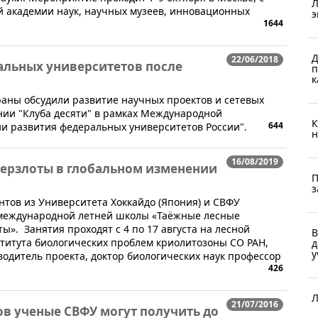
Л
ой академии наук, научных музеев, инновационных
э
1644
Д
22/06/2018
альных университетов после
п
к
раны обсудили развитие научных проектов и сетевых
нии "Клуба десяти" в рамках Международной
К
644
 развития федеральных университетов России".
н
16/08/2019
мерзлоты в глобальном изменении
П
з
нтов из Университета Хоккайдо (Япония) и СВФУ
 международной летней школы «Таёжные лесные
ы». Занятия проходят с 4 по 17 августа на лесной
В
титута биологических проблем криолитозоны СО РАН,
д
у
одитель проекта, доктор биологических наук профессор
426
Л
21/07/2016
в ученые СВФУ могут получить до