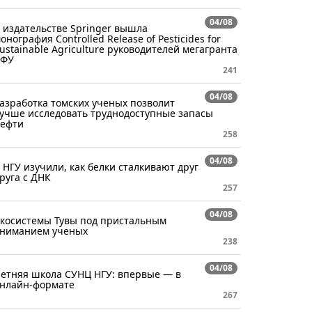
04/08
 издательстве Springer вышла
онография Controlled Release of Pesticides for
ustainable Agriculture руководителей мегагранта
СФУ
241
04/08
азработка томских ученых позволит
учше исследовать труднодоступные запасы
ефти
258
04/08
 НГУ изучили, как белки сталкивают друг
руга с ДНК
257
04/08
косистемы Тувы под пристальным
ниманием ученых
238
04/08
етняя школа СУНЦ НГУ: впервые — в
нлайн-формате
267