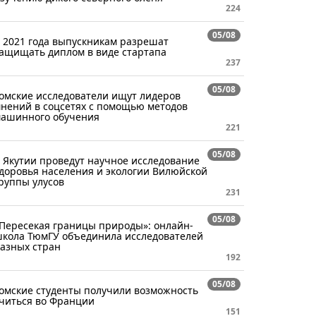
224
05/08
 2021 года выпускникам разрешат
ащищать диплом в виде стартапа
237
05/08
омские исследователи ищут лидеров
нений в соцсетях с помощью методов
ашинного обучения
221
05/08
 Якутии проведут научное исследование
доровья населения и экологии Вилюйской
руппы улусов
231
05/08
Пересекая границы природы»: онлайн-
кола ТюмГУ объединила исследователей
азных стран
192
05/08
омские студенты получили возможность
читься во Франции
151