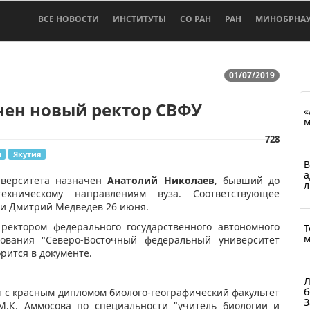
ВСЕ НОВОСТИ
ИНСТИТУТЫ
СО РАН
РАН
МИНОБРНА
01/07/2019
чен новый ректор СВФУ
«
м
728
и
Якутия
В
а
ниверситета назначен
Анатолий Николаев
, бывший до
л
ехническому направлениям вуза. Соответствующее
и Дмитрий Медведев 26 июня.
ректором федерального государственного автономного
Т
м
ования "Северо-Восточный федеральный университет
орится в документе.
Л
б
л с красным дипломом биолого-географический факультет
З
 М.К. Аммосова по специальности "учитель биологии и