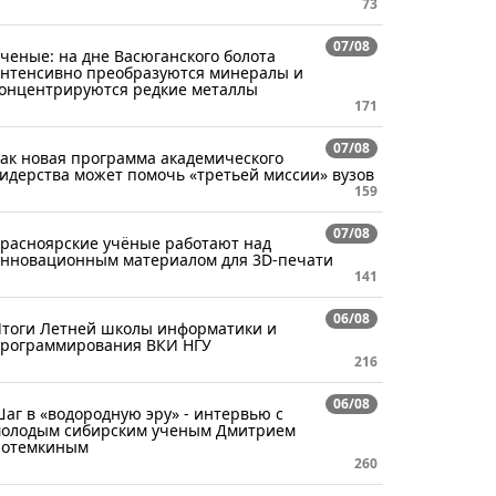
73
07/08
ченые: на дне Васюганского болота
нтенсивно преобразуются минералы и
онцентрируются редкие металлы
171
07/08
ак новая программа академического
идерства может помочь «третьей миссии» вузов
159
07/08
расноярские учёные работают над
нновационным материалом для 3D-печати
141
06/08
тоги Летней школы информатики и
рограммирования ВКИ НГУ
216
06/08
аг в «водородную эру» - интервью с
олодым сибирским ученым Дмитрием
отемкиным
260