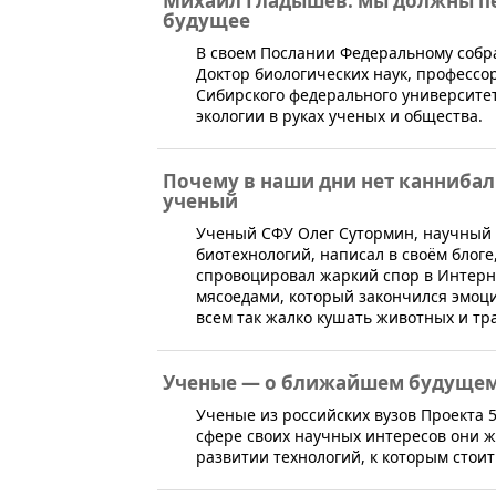
Михаил Гладышев: мы должны пе
будущее
​В своем Послании Федеральному собр
Доктор биологических наук, профессо
Сибирского федерального университе
экологии в руках ученых и общества.
Почему в наши дни нет канниба
ученый
​Ученый СФУ Олег Сутормин, научны
биотехнологий, написал в своём блоге,
спровоцировал жаркий спор в Интерне
мясоедами, который закончился эмоци
всем так жалко кушать животных и тра
Ученые — о ближайшем будущем
​Ученые из российских вузов Проекта 
сфере своих научных интересов они 
развитии технологий, к которым стоит