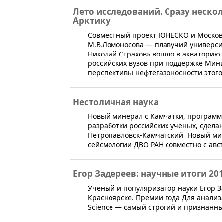
Лето исследований. Сразу неско
Арктику
Совместный проект ЮНЕСКО и Московс
М.В.Ломоносова — плавучий университ
Николай Страхов» вошло в акваторию Б
российских вузов при поддержке Мини
перспективы нефтегазоносности этого
Нестоличная наука
​​Новый минерал с Камчатки, программ
разработки российских учёных, сдела
Петропавловск-Камчатский Новый мин
сейсмологии ДВО РАН совместно с авс
Егор Задереев: научные итоги 20
​Ученый и популяризатор науки Егор 
Красноярске. Премии года Для анализ
Science — самый строгий и признанны