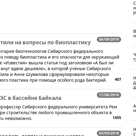
C
н
р
В
н
06/09/2019
тили на вопросы по биопластику
тария биотехнологов Сибирского федерального
Ч
по поводу биопластика и его опасности для окружающей
т
зете «Известия» вышла статья под заголовком «А был ли
анут вдвое дешевле», в которой учёные Сибирского
 Жила и Анна Шумилова сформулировали некоторые
Н
407
ого пластика при помощи особого рода бактерий.
д
д
17/08/2016
ГЭС в бассейне Байкала
А
 профессор Сибирского федерального университета Рем
н
при строительстве любого промышленного объекта в
1455
ть невозможно.
Н
02/03/2018
с