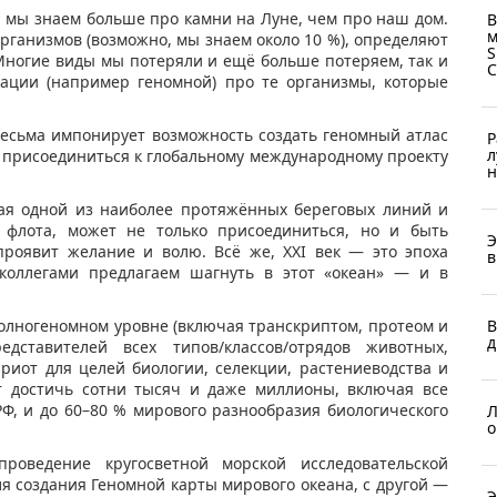
, мы знаем больше про камни на Луне, чем про наш дом.
В
м
рганизмов (возможно, мы знаем около 10 %), определяют
S
Многие виды мы потеряли и ещё больше потеряем, так и
ации (например геномной) про те организмы, которые
 весьма импонирует возможность создать геномный атлас
Р
л
 присоединиться к глобальному международному проекту
н
щая одной из наиболее протяжённых береговых линий и
 флота, может не только присоединиться, но и быть
Э
проявит желание и волю. Всё же, XXI век — это эпоха
в
коллегами предлагаем шагнуть в этот «океан» — и в
В
олногеномном уровне (включая транскриптом, протеом и
д
едставителей всех типов/классов/отрядов животных,
риот для целей биологии, селекции, растениеводства и
т достичь сотни тысяч и даже миллионы, включая все
Ф, и до 60–80 % мирового разнообразия биологического
Л
о
роведение кругосветной морской исследовательской
ля создания Геномной карты мирового океана, с другой —
Э