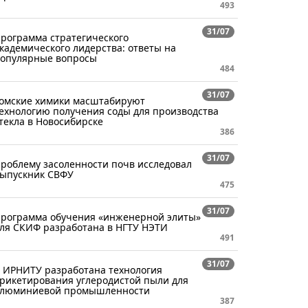
493
31/07
рограмма стратегического
кадемического лидерства: ответы на
опулярные вопросы
484
31/07
омские химики масштабируют
ехнологию получения соды для производства
текла в Новосибирске
386
31/07
роблему засоленности почв исследовал
ыпускник СВФУ
475
31/07
рограмма обучения «инженерной элиты»
ля СКИФ разработана в НГТУ НЭТИ
491
31/07
 ИРНИТУ разработана технология
рикетирования углеродистой пыли для
люминиевой промышленности
387