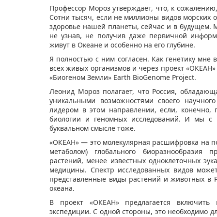
Профессор Мороз утверждает, что, к сожалению
Сотни тысяч, если не миллионы видов морских о
здоровье нашей планеты, сейчас и в будущем. 
не узнав, не получив даже первичной информ
живут в Океане и особенно на его глубине.
Я полностью с ним согласен. Как генетику мне
всех живых организмов и через проект «ОКЕАН»
«Биогеном Земли» Earth BioGenome Project.
Леонид Мороз полагает, что Россия, обладаю
уникальными возможностями своего научного
лидером в этом направлении, если, конечно, 
биологии и геномных исследований. И мы с 
буквальном смысле тоже.
«ОКЕАН» — это молекулярная расшифровка на п
метаболом) глобального биоразнообразия пр
растений, менее известных одноклеточных эука
медицины. Спектр исследованных видов може
представленные виды растений и животных в Р
океана.
В проект «ОКЕАН» предлагается включить п
экспедиции. С одной стороны, это необходимо д