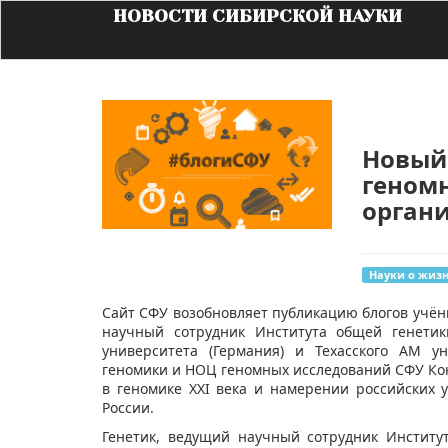
НОВОСТИ СИБИРСКОЙ НАУКИ
Новый 
геномн
орган
Науки о жиз
​Сайт СФУ возобновляет публикацию блогов учён
научный сотрудник Института общей генетик
университета (Германия) и Техасского АМ у
геномики и НОЦ геномных исследований СФУ Кон
в геномике XXI века и намерении российских 
России.
Генетик, ведущий научный сотрудник Институ