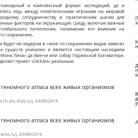
плинарный и комплексный формат экспедиций, да и
опить лёд» между политическими игроками на мировой
родному сотрудничеству и практическим шагам для
П
з
генных факторов на окружающую среду, включая важные
глобального потепления, понимание его влияния на
его сохранению.
К
и будет ли лидером в гонке по сохранению видов зависит
н
ых существ уникален и является настоящим наследием
«Мона Лиза» да Винчи или собор Парижской Богоматери.
сделает проект «ОКЕАН» реальным.
Д
п
к
 геномного атласа всех живых организмов
В
д
h.sfu-kras.ru), 03/09/2019
у
 геномного атласа всех живых организмов
Л
ras.ru), 03/09/2019