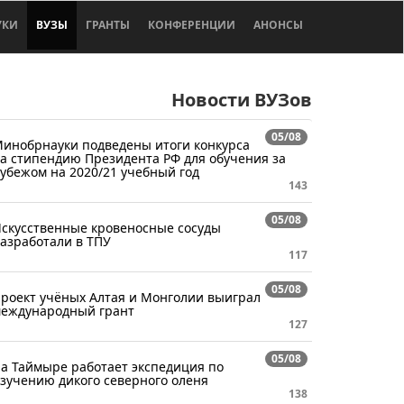
УКИ
ВУЗЫ
ГРАНТЫ
КОНФЕРЕНЦИИ
АНОНСЫ
Новости ВУЗов
05/08
инобрнауки подведены итоги конкурса
а стипендию Президента РФ для обучения за
убежом на 2020/21 учебный год
143
05/08
скусственные кровеносные сосуды
азработали в ТПУ
117
05/08
роект учёных Алтая и Монголии выиграл
еждународный грант
127
05/08
а Таймыре работает экспедиция по
зучению дикого северного оленя
138