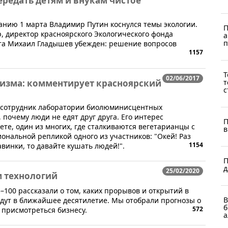
редать детям и внукам чистое
анию 1 марта Владимир Путин коснулся темы экологии.
П
р, директор красноярского Экологического фонда
а
п
та Михаил Гладышев убежден: решение вопросов
1157
Т
02/06/2017
т
лизма: комментирует красноярский
с
й сотрудник лаборатории биолюминисцентных
 почему люди не едят друг друга. Его интерес
П
те, один из многих, где сталкиваются вегетарианцы с
в
ональной репликой одного из участников: "Окей! Раз
1154
винки, то давайте кушать людей!".
П
д
25/02/2020
 технологий
5–100 рассказали о том, каких прорывов и открытий в
В
ждут в ближайшее десятилетие. Мы отобрали прогнозы о
б
572
 присмотреться бизнесу.
а