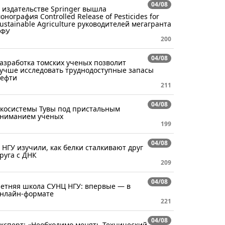
04/08
 издательстве Springer вышла
онография Controlled Release of Pesticides for
ustainable Agriculture руководителей мегагранта
СФУ
200
04/08
азработка томских ученых позволит
учше исследовать труднодоступные запасы
ефти
211
04/08
косистемы Тувы под пристальным
ниманием ученых
199
04/08
 НГУ изучили, как белки сталкивают друг
руга с ДНК
209
04/08
етняя школа СУНЦ НГУ: впервые — в
нлайн-формате
221
04/08
ксперт: «Необходимо менять Технический