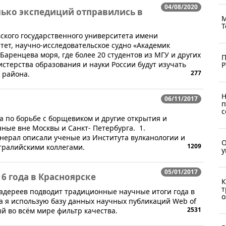
04/08/2020
лько экспедиций отправились в
М
Т
кого государственного университета имени
ет, научно-исследовательское судно «Академик
аренцева моря, где более 20 студентов из МГУ и других
П
стерства образования и науки России будут изучать
Р
277
 района.
Н
06/11/2017
п
с
а по борьбе с борщевиком и другие открытия и
нные вне Москвы и Санкт- Петербурга. 1.
ерал описали ученые из Института вулканологии и
О
1209
тралийскими коллегами.
у
05/01/2017
16 года в Красноярске
К
т
Задереев подводит традиционные научные итоги года в
о
а я использую базу данных научных публикаций Web of
2531
й во всём мире фильтр качества.