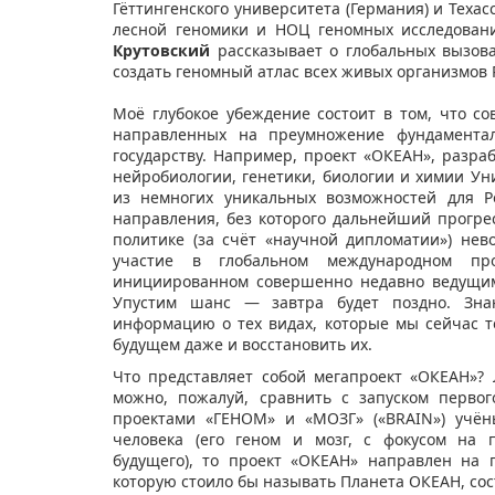
Гёттингенского университета (Германия) и Теха
лесной геномики и НОЦ геномных исследован
Крутовский
рассказывает о глобальных вызов
создать геномный атлас всех живых организмов 
Моё глубокое убеждение состоит в том, что со
направленных на преумножение фундаментал
государству. Например, проект «ОКЕАН», разр
нейробиологии, генетики, биологии и химии У
из немногих уникальных возможностей для Р
направления, без которого дальнейший прогрес
политике (за счёт «научной дипломатии») нев
участие в глобальном международном п
инициированном совершенно недавно ведущи
Упустим шанс — завтра будет поздно. Зна
информацию о тех видах, которые мы сейчас т
будущем даже и восстановить их.
Что представляет собой мегапроект «ОКЕАН»?
можно, пожалуй, сравнить с запуском перво
проектами «ГЕНОМ» и «МОЗГ» («BRAIN») учён
человека (его геном и мозг, с фокусом на
будущего), то проект «ОКЕАН» направлен на
которую стоило бы называть Планета ОКЕАН, со