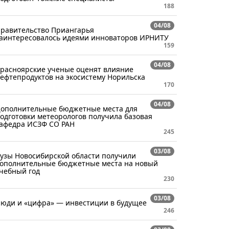
188
04/08
равительство Приангарья
аинтересовалось идеями инноваторов ИРНИТУ
159
04/08
расноярские ученые оценят влияние
ефтепродуктов на экосистему Норильска
170
04/08
ополнительные бюджетные места для
одготовки метеорологов получила базовая
афедра ИСЗФ СО РАН
245
03/08
узы Новосибирской области получили
ополнительные бюджетные места на новый
чебный год
230
03/08
юди и «цифра» — инвестиции в будущее
246