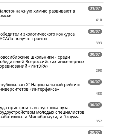
31/07
алотоннажную химию развивают в
омске
410
30/07
обедители экологического конкурса
УСАЛа получат гранты
393
30/07
овосибирские школьники - среди
обедителей Всероссийских инженерных
оревнований «ИнтЭРА»
298
30/07
публикован XI Национальный рейтинг
ниверситетов «Интерфакса»
488
30/07
уда пристроить выпускника вуза:
рудоустройством молодых специалистов
заботились и Минобрнауки, и Госдума
357
30/07