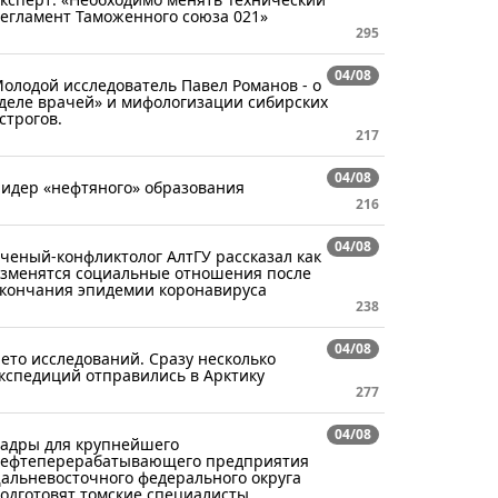
егламент Таможенного союза 021»
295
04/08
олодой исследователь Павел Романов - о
деле врачей» и мифологизации сибирских
строгов.
217
04/08
идер «нефтяного» образования
216
04/08
ченый-конфликтолог АлтГУ рассказал как
зменятся социальные отношения после
кончания эпидемии коронавируса
238
04/08
ето исследований. Сразу несколько
кспедиций отправились в Арктику
277
04/08
адры для крупнейшего
ефтеперерабатывающего предприятия
альневосточного федерального округа
одготовят томские специалисты