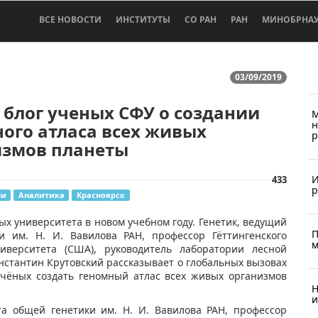
ВСЕ НОВОСТИ
ИНСТИТУТЫ
СО РАН
РАН
МИНОБРНА
03/09/2019
блог ученых СФУ о создании
М
н
ого атласа всех живых
р
измов планеты
И
433
р
ни
Аналитика
Красноярск
ых университета в новом учебном году. Генетик, ведущий
П
и им. Н. И. Вавилова РАН, профессор Гёттингенского
м
ниверситета (США), руководитель лаборатории лесной
стантин Крутовский рассказывает о глобальных вызовах
учёных создать геномный атлас всех живых организмов
Н
и
та общей генетики им. Н. И. Вавилова РАН, профессор