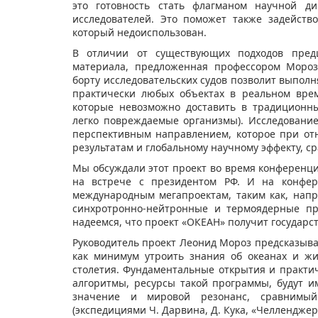
это готовность стать флагманом научной д
исследователей. Это поможет также задейств
который недоиспользован.
В отличии от существующих подходов предш
материала, предложенная профессором Мороз
борту исследовательских судов позволит выполн
практически любых объектах в реальном вре
которые невозможно доставить в традиционны
легко повреждаемые организмы). Исследовани
перспективным направлением, которое при от
результатам и глобальному научному эффекту, ср
Мы обсуждали этот проект во время конференци
на встрече с президентом РФ. И на конфер
международным мегапроектам, таким как, напри
синхротронно-нейтронные и термоядерные прое
надеемся, что проект «ОКЕАН» получит государс
Руководитель проект Леонид Мороз предсказывае
как минимум утроить знания об океанах и ж
столетия. Фундаментальные открытия и практи
алгоритмы, ресурсы такой программы, будут и
значение и мировой резонанс, сравнимы
(экспедициями Ч. Дарвина, Д. Кука, «Челленджер