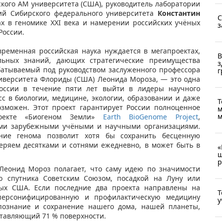
сского АМ университета (США), руководитель лаборатории
ий Сибирского федерального университета
Константин
С
ах в геномике XXI века и намерении российских учёных
з
России.
временная российская наука нуждается в мегапроектах,
В
ьных знаний, дающих стратегические преимущества
з
абатываемый под руководством заслуженного профессора
г
ниверситета Флориды (США) Леонида Мороза, — это одна
оссии в течение пяти лет выйти в лидеры научного
с в биологии, медицине, экологии, образовании и даже
Т
озможен. Этот проект гарантирует России полноценное
м
м
роекте «Биогеном Земли»
Earth BioGenome Project
,
ми зарубежными учёными и научными организациями.
ние генома позволит хотя бы сохранить бесценную
еряем десятками и сотнями ежедневно, в может быть в
«
ш
р
 Леонид Мороз полагает, что саму идею по значимости
го спутника Советским Союзом, посадкой на Луну или
ых США. Если последние два проекта направлены на
Т
 персонифицированную и профилактическую медицину
у
 познание и сохранение нашего дома, нашей планеты,
ставляющий 71 % поверхности.