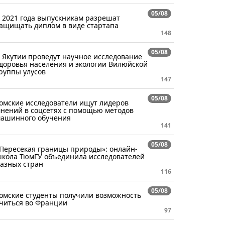
05/08
 2021 года выпускникам разрешат
ащищать диплом в виде стартапа
148
05/08
 Якутии проведут научное исследование
доровья населения и экологии Вилюйской
руппы улусов
147
05/08
омские исследователи ищут лидеров
нений в соцсетях с помощью методов
ашинного обучения
141
05/08
Пересекая границы природы»: онлайн-
кола ТюмГУ объединила исследователей
азных стран
116
05/08
омские студенты получили возможность
читься во Франции
97