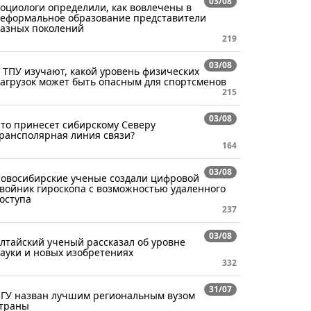
03/08
оциологи определили, как вовлечены в
еформальное образование представители
азных поколений
219
03/08
 ТПУ изучают, какой уровень физических
агрузок может быть опасным для спортсменов
215
03/08
то принесет сибирскому Северу
рансполярная линия связи?
164
03/08
овосибирские ученые создали цифровой
войник гироскопа с возможностью удаленного
оступа
237
03/08
лтайский ученый рассказал об уровне
ауки и новых изобретениях
332
31/07
ГУ назван лучшим региональным вузом
траны