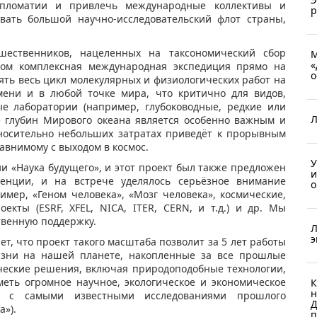
ипломатии и привлечь международные коллективы и
р
овать большой научно-исследовательский флот страны,
ественников, нацеленных на таксономический сбор
М
«
ом комплексная международная экспедиция прямо на
о
ять весь цикл молекулярных и физиологических работ на
мени и в любой точке мира, что критично для видов,
е лаборатории (например, глубоководные, редкие или
Л
е глубин Мирового океана является особенно важным и
носительно небольших затратах приведёт к прорывным
авнимому с выходом в космос.
У
и «Наука будущего», и этот проект был также предложен
и
енции, и на встрече уделялось серьёзное внимание
о
мер, «Геном человека», «Мозг человека», космические,
кты (ESRF, XFEL, NICA, ITER, CERN, и т.д.) и др. Мы
твенную поддержку.
Л
э
т, что проект такого масштаба позволит за 5 лет работы
изни на нашей планете, накопленные за все прошлые
ческие решения, включая природоподобные технологии,
меть огромное научное, экологическое и экономическое
К
н
й с самыми известными исследованиями прошлого
Д
а»).
п