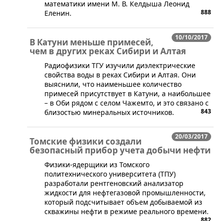
математики имени М. В. Келдыша Леонид
888
Еленин.
10/10/2017
В Катуни меньше примесей,
чем в других реках Сибири и Алтая
​Радиофизики ТГУ изучили диэлектрические
свойства воды в реках Сибири и Алтая. Они
выяснили, что наименьшее количество
примесей присутствует в Катуни, а наибольшее
– в Оби рядом с селом Чажемто, и это связано с
843
близостью минеральных источников.
20/03/2017
Томские физики создали
безопасный прибор учета добычи нефти
Физики-ядерщики из Томского
политехнического университета (ТПУ)
разработали рентгеновский анализатор
жидкости для нефтегазовой промышленности,
который подсчитывает объем добываемой из
скважины нефти в режиме реального времени.
882