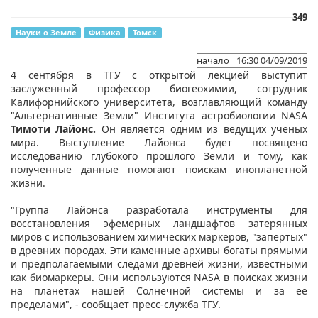
349
Науки о Земле
Физика
Томск
начало
16:30 04/09/2019
4 сентября в ТГУ с открытой лекцией выступит
заслуженный профессор биогеохимии, сотрудник
Калифорнийского университета, возглавляющий команду
"Альтернативные Земли" Института астробиологии NASA
Тимоти Лайонс.
Он является одним из ведущих ученых
мира. Выступление Лайонса будет посвящено
исследованию глубокого прошлого Земли и тому, как
полученные данные помогают поискам инопланетной
жизни.
"Группа Лайонса разработала инструменты для
восстановления эфемерных ландшафтов затерянных
миров с использованием химических маркеров, "запертых"
в древних породах. Эти каменные архивы богаты прямыми
и предполагаемыми следами древней жизни, известными
как биомаркеры. Они используются NASA в поисках жизни
на планетах нашей Солнечной системы и за ее
пределами", - сообщает пресс-служба ТГУ.