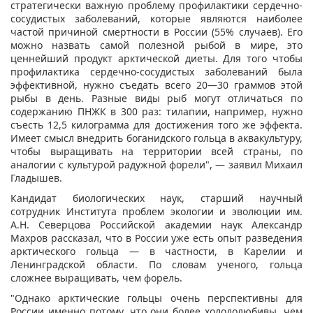
стратегически важную проблему профилактики сердечно-
сосудистых заболеваний, которые являются наиболее
частой причиной смертности в России (55% случаев). Его
можно назвать самой полезной рыбой в мире, это
ценнейший продукт арктической диеты. Для того чтобы
профилактика сердечно-сосудистых заболеваний была
эффективной, нужно съедать всего 20—30 граммов этой
рыбы в день. Разные виды рыб могут отличаться по
содержанию ПНЖК в 300 раз: тилапии, например, нужно
съесть 12,5 килограмма для достижения того же эффекта.
Имеет смысл внедрить боганидского гольца в аквакультуру,
чтобы выращивать на территории всей страны, по
аналогии с культурой радужной форели", — заявил Михаил
Гладышев.
Кандидат биологических наук, старший научный
сотрудник Института проблем экологии и эволюции им.
А.Н. Северцова Российской академии наук Александр
Махров рассказал, что в России уже есть опыт разведения
арктического гольца — в частности, в Карелии и
Ленинградской области. По словам ученого, гольца
сложнее выращивать, чем форель.
"Однако арктические гольцы очень перспективны для
России именно потому, что они более холодолюбивы, чем