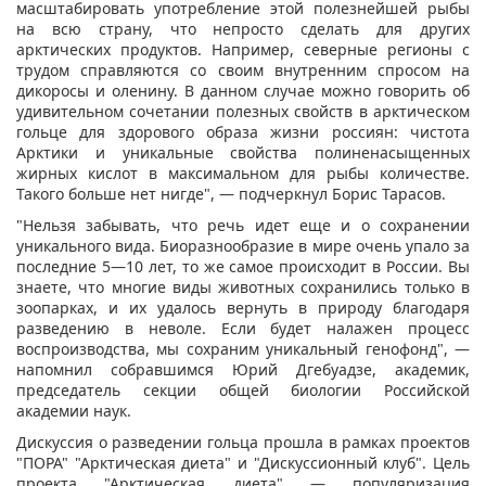
масштабировать употребление этой полезнейшей рыбы
на всю страну, что непросто сделать для других
арктических продуктов. Например, северные регионы с
трудом справляются со своим внутренним спросом на
дикоросы и оленину. В данном случае можно говорить об
удивительном сочетании полезных свойств в арктическом
гольце для здорового образа жизни россиян: чистота
Арктики и уникальные свойства полиненасыщенных
жирных кислот в максимальном для рыбы количестве.
Такого больше нет нигде", — подчеркнул Борис Тарасов.
"Нельзя забывать, что речь идет еще и о сохранении
уникального вида. Биоразнообразие в мире очень упало за
последние 5—10 лет, то же самое происходит в России. Вы
знаете, что многие виды животных сохранились только в
зоопарках, и их удалось вернуть в природу благодаря
разведению в неволе. Если будет налажен процесс
воспроизводства, мы сохраним уникальный генофонд", —
напомнил собравшимся Юрий Дгебуадзе, академик,
председатель секции общей биологии Российской
академии наук.
Дискуссия о разведении гольца прошла в рамках проектов
"ПОРА" "Арктическая диета" и "Дискуссионный клуб". Цель
проекта "Арктическая диета" — популяризация