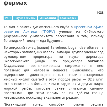
фермах
1038
РАН
Науки о жизни
Инновации
Красноярск
​16 мая в рамках дискуссионного клуба в
Проектном офисе
развития Арктики ("ПОРА")
ученые из Сибирского
федерального университета рассказали о том, почему
боганидский голец — еда будущего.
Боганидский голец (палия) Salvelinus boganidae обитает в
некоторых заповедных озерах Таймыра. Группа ученых под
руководством проректора по науке, директора
Экологического фонда СФУ профессора
Михаила
Гладышева
проанализировала содержание в нем
полезных для человека веществ. Выяснилось, что
содержание длинноцепочечных полиненасыщенных
жирных кислот омега-3 в этой породе рыбы — 32,8 мг/г.
Это значительно больше, чем в сардинах и других видах
морской рыбы, которые ранее считались самыми
полезными. При этом промышленная добыча гольца
невозможна, поскольку вид является редким.
"Боганидский голец способен помочь решить