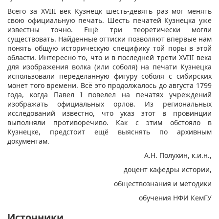
Всего за XVIII век Кузнецк шесть-девять раз мог менять
свою официальную печать. Шесть печатей Кузнецка уже
известны точно. Ещё три теоретически могли
существовать. Найденные оттиски позволяют впервые нам
понять общую историческую специфику той поры в этой
области. Интересно то, что и в последней трети XVIII века
для изображения волка (или соболя) на печати Кузнецка
использовали переделанную фигуру соболя с сибирских
монет того времени. Всё это продолжалось до августа 1799
года, когда Павел I повелел на печатях учреждений
изображать официальных орлов. Из региональных
исследований известно, что указ этот в провинции
выполняли противоречиво. Как с этим обстояло в
Кузнецке, предстоит ещё выяснять по архивным
документам.
А.Н. Полухин, к.и.н.,
доцент кафедры истории,
обществознания и методики
обучения НФИ КемГУ
Источники