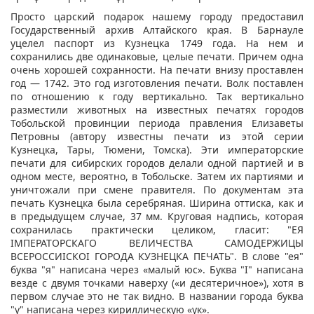
Просто царский подарок нашему городу предоставил
Государственный архив Алтайского края. В Барнауле
уцелел паспорт из Кузнецка 1749 года. На нем и
сохранились две одинаковые, целые печати. Причем одна
очень хорошей сохранности. На печати внизу проставлен
год — 1742. Это год изготовления печати. Волк поставлен
по отношению к году вертикально. Так вертикально
разместили животных на известных печатях городов
Тобольской провинции периода правления Елизаветы
Петровны (автору известны печати из этой серии
Кузнецка, Тары, Тюмени, Томска). Эти императорские
печати для сибирских городов делали одной партией и в
одном месте, вероятно, в Тобольске. Затем их партиями и
уничтожали при смене правителя. По документам эта
печать Кузнецка была серебряная. Ширина оттиска, как и
в предыдущем случае, 37 мм. Круговая надпись, которая
сохранилась практически целиком, гласит: "ЕЯ
IМПЕРАТОРСКАГО ВЕЛИЧЕСТВА САМОДЕРЖИЦЫ
ВСЕРОССИIСКОI ГОРОДА КУЗНЕЦКА ПЕЧАТЬ". В слове "ея"
буква "я" написана через «малый юс». Буква "I" написана
везде с двумя точками наверху («и десятеричное»), хотя в
первом случае это не так видно. В названии города буква
"у" написана через кириллическую «ук».