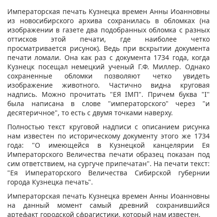
Императорская печать Кузнецка времен Анны Иоанновны
из новосибирского архива сохранилась в обломках (на
изображении в газете два подобранных обломка с разных
оттисков этой печати, где наиболее четко
просматривается рисунок). Ведь при вскрытии документа
печати ломали. Она как раз с документа 1734 года, когда
Кузнецк посещал немецкий ученый Г.Ф. Миллер. Однако
сохраненные обломки позволяют четко увидеть
изображение животного. Частично видна круговая
надпись. Можно прочитать "ЕЯ IМП". Причем буква "I"
была написана в слове "императорского" через "и
десятеричное", то есть с двумя точками наверху.
Полностью текст круговой надписи с описанием рисунка
нам известен по историческому документу этого же 1734
года: "О имеющейся в Кузнецкой канцелярии Ея
Императорского Величества печати образец показан под
сим ответствием, на сургуче припечатан". На печати текст:
"Ея Императорского Величества Сибирской губернии
города Кузнецка печать".
Императорская печать Кузнецка времен Анны Иоанновны
на данный момент самый древний сохранившийся
артефакт городской сфрагистики, который нам известен.