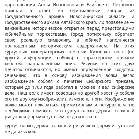
царствования Анны Иоанновны и Елизаветы Петровны
пришли в ответ на официальный запрос из
Государственного архива Новосибирской области и
Государственного архива Алтайского края. Их появление —
важнейшее историческое открытие перед предстоящими
юбилейными торжествами. Город потихоньку обретает
свою реальную символику, а юбилей наполняется
полноценным историческим содержанием. На этих
сургучных императорских печатях Кузнецка волк (по
другой информации, соболь) с характерным прямым
хвостом, направленным вниз. Рисунки на этих двух
печатях отличаются, но имеют определенное сходство.
Очевидно, что в основу изображения волка легло
изображение соболя с печатей Сибирского приказа,
который до 1763 года работал в Москве и вел сибирские
дела. Наш волк имеет совершенно другой хвост (у соболя
его по-другому изображали), изменены ноги. Изображение
волка может показаться примитивным и несуразным, но
необходимо помнить, что сургуч плохо держит сложный
рисунок и форму и тут всем не до изысков.
сургуч плохо держит сложный рисунок и форму и тут всем
не до изысков.