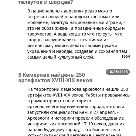
телеутов и шорцев?
​В национальных деревнях редко можно
встретить людей в народных костюмах или
молодежь, занятую национальными играми, -
это не образ жизни, а праздничные обряды и
творчество. А ведь когда-то что телеуты, что
шорцы заслушивались сказаниями и с
интересом учились делать своими руками
украшения и наряды, создавая и сохраняя тем
1654
самым целый культурный слой.
10/05/2018
В Кемерове найдены 250
артефактов XVIII-XIX веков
​На территории Кемерова археологи нашли 250
артефактов XVIII-XIX веков. Работы проводились
в рамках проекта по историко-
археологическому изучению города, который
запустили специалисты КемГУ 27 апреля. -
Археологи и историки провели обследование
исторических поселений 17-19 веков, давших
начало будущему городу, - это бывшее село
Усть-Искитимское (Щеглово) в Центральном