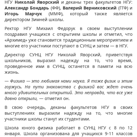
НГУ
Николай Яворский
и деканы трех факультетов НГУ:
Александр Бондарь
(ФФ),
Валерий Верниковский
(ГГФ) и
Игорь Марчук
(ММФ), который также является
директором Зимней школы.
Ректор НГУ Михаил Федорук в своем выступлении
поздравил учащихся с открытием школы и отметил, что
«Архимед» уже становится традиционным мероприятием и
многие его участники поступают в СУНЦ и затем ― в НГУ.
Директор СУНЦ НГУ Николай Яворский, приветствуя
школьников, выразил надежду на то, что время,
проведенное ими в СУНЦ, останется в памяти на всю
жизнь.
― Физика — это любимая нами наука. Я тоже физик и этим
горжусь. На пути знакомства с физикой вас ждет очень
много удивительных открытий. Это неправда, что все уже
давно открыли,
― отметил он.
В свою очередь, деканы факультетов НГУ в своих
выступлениях выразили надежду на то, что многие
участники школы станут их студентами.
Школа юного физика работает в СУНЦ НГУ с 8 по 12
января. Школа организована для учащихся 9-11 классов