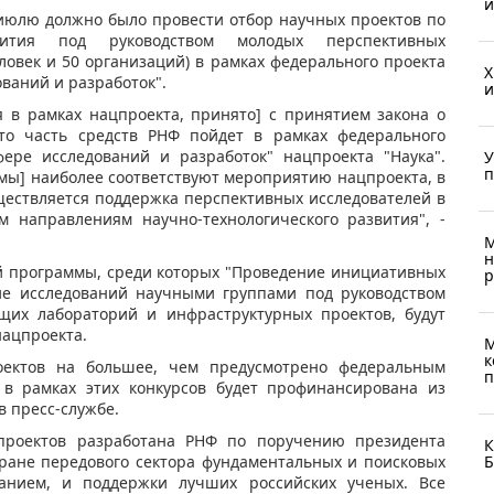
и
 июлю должно было провести отбор научных проектов по
звития под руководством молодых перспективных
ловек и 50 организаций) в рамках федерального проекта
X
ований и разработок".
и
я в рамках нацпроекта, принято] с принятием закона о
то часть средств РНФ пойдет в рамках федерального
фере исследований и разработок" нацпроекта "Наука".
У
п
ммы] наиболее соответствуют мероприятию нацпроекта, в
уществляется поддержка перспективных исследователей в
 направлениям научно-технологического развития", -
М
н
ой программы, среди которых "Проведение инициативных
р
ие исследований научными группами под руководством
щих лабораторий и инфраструктурных проектов, будут
нацпроекта.
М
к
оектов на большее, чем предусмотрено федеральным
п
 в рамках этих конкурсов будет профинансирована из
в пресс-службе.
 проектов разработана РНФ по поручению президента
К
Б
ране передового сектора фундаментальных и поисковых
анием, и поддержки лучших российских ученых. Все