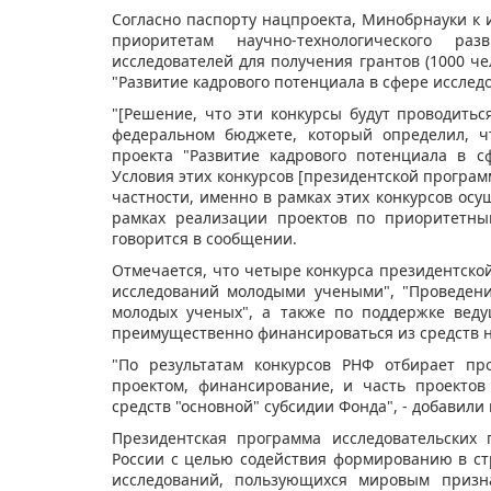
Согласно паспорту нацпроекта, Минобрнауки к
приоритетам научно-технологического ра
исследователей для получения грантов (1000 че
"Развитие кадрового потенциала в сфере исслед
"[Решение, что эти конкурсы будут проводитьс
федеральном бюджете, который определил, ч
проекта "Развитие кадрового потенциала в с
Условия этих конкурсов [президентской програ
частности, именно в рамках этих конкурсов ос
рамках реализации проектов по приоритетным
говорится в сообщении.
Отмечается, что четыре конкурса президентск
исследований молодыми учеными", "Проведен
молодых ученых", а также по поддержке веду
преимущественно финансироваться из средств 
"По результатам конкурсов РНФ отбирает пр
проектом, финансирование, и часть проектов
средств "основной" субсидии Фонда", - добавили 
Президентская программа исследовательских
России с целью содействия формированию в ст
исследований, пользующихся мировым призн