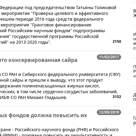
й Федерации под председательством Татьяны Голиковой
В
 мероприятия "Проверка целевого и эффективного
стекшем периоде 2016 года средств федерального
 мероприятия "Грантовое финансирование
ний Российским научным фондом" подпрограммы
И
ния" государственной программы Российской
н
2150
ий" на 2013-2020 годы".
и
с
11/02/2017
что консервированная сайра
П
Р
 СО РАН и Сибирского федерального университета (СФУ)
«
ной сайры и пришли к выводу, что этот продукт
одержания полиненасыщенных жирных кислот,
еских, в том числе сердечно-сосудистых заболеваний,
Д
3152
 ИБФ СО РАН Михаил Гладышев.
п
12/09/2019
ых фондов должна повысить их
Г
р
ране - Российского научного фонда (РНФ) и Российского
(РФФИ) - призвана повысить их результативность и