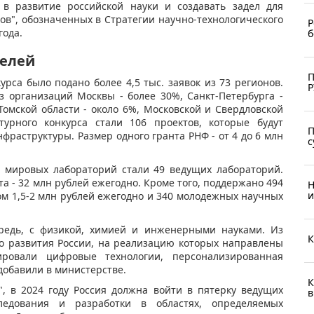
в развитие российской науки и создавать задел для
в", обозначенных в Стратегии научно-технологического
Р
года.
б
телей
П
урса было подано более 4,5 тыс. заявок из 73 регионов.
Р
з организаций Москвы - более 30%, Санкт-Петербурга -
Томской области - около 6%, Московской и Свердловской
турного конкурса стали 106 проектов, которые будут
П
фраструктуры. Размер одного гранта РНФ - от 4 до 6 млн
с
в мировых лабораторий стали 49 ведущих лабораторий.
а - 32 млн рублей ежегодно. Кроме того, поддержано 494
Н
и
м 1,5-2 млн рублей ежегодно и 340 молодежных научных
редь, с физикой, химией и инженерными науками. Из
К
го развития России, на реализацию которых направлены
ровали цифровые технологии, персонализированная
добавили в министерстве.
К
", в 2024 году Россия должна войти в пятерку ведущих
в
едования и разработки в областях, определяемых