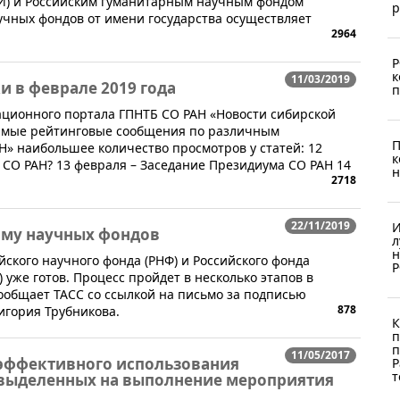
И) и Российским гуманитарным научным фондом
р
учных фондов от имени государства осуществляет
2964
Р
к
11/03/2019
и в феврале 2019 года
п
ационного портала ГПНТБ СО РАН «Новости сибирской
 самые рейтинговые сообщения по различным
П
Н» наибольшее количество просмотров у статей: 12
к
 СО РАН? 13 февраля – Заседание Президиума СО РАН 14
н
2718
22/11/2019
И
рму научных фондов
л
н
йского научного фонда (РНФ) и Российского фонда
Р
уже готов. Процесс пройдет в несколько этапов в
ообщает ТАСС со ссылкой на письмо за подписью
878
игория Трубникова.
К
п
п
11/05/2017
 эффективного использования
Р
т
 выделенных на выполнение мероприятия