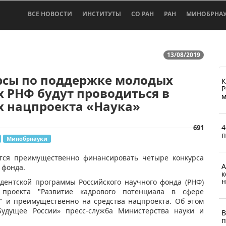
ВСЕ НОВОСТИ
ИНСТИТУТЫ
СО РАН
РАН
МИНОБРНА
13/08/2019
рсы по поддержке молодых
К
Р
 РНФ будут проводиться в
м
х нацпроекта «Наука»
4
691
п
Минобрнауки
уется преимущественно финансировать четыре конкурса
А
 фонда.
к
н
дентской программы Российского научного фонда (РНФ)
 проекта "Развитие кадрового потенциала в сфере
а" и преимущественно на средства нацпроекта. Об этом
удущее России» пресс-служба Министерства науки и
В
п