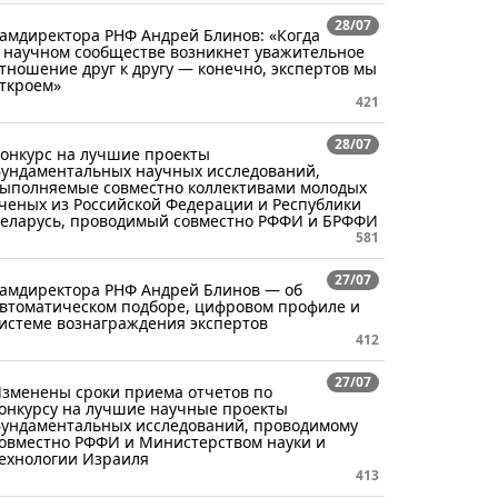
28/07
амдиректора РНФ Андрей Блинов: «Когда
 научном сообществе возникнет уважительное
тношение друг к другу — конечно, экспертов мы
ткроем»
421
28/07
онкурс на лучшие проекты
ундаментальных научных исследований,
ыполняемые совместно коллективами молодых
ченых из Российской Федерации и Республики
еларусь, проводимый совместно РФФИ и БРФФИ
581
27/07
амдиректора РНФ Андрей Блинов — об
втоматическом подборе, цифровом профиле и
истеме вознаграждения экспертов
412
27/07
зменены сроки приема отчетов по
онкурсу на лучшие научные проекты
ундаментальных исследований, проводимому
овместно РФФИ и Министерством науки и
ехнологии Израиля
413