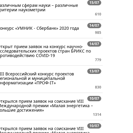
15/07
азличным сферам науки – различные
ритерии наукометрии
610
14/07
онкурс «УМНИК - Сбербанк» 2020 года
985
14/07
ткрыт прием заявок на конкурс научно-
сследовательских проектов стран БРИКС по
ротиводействию COVID-19
779
13/07
III Всероссийский конкурс проектов
егиональной и муниципальной
нформатизации «ПРОФ-IT»
830
10/07
ткрылся прием заявок на соискание VIII
еждународной премии «Малая энергетика –
ольшие достижения»
1314
10/07
ткрылся прием заявок на соискание VIII
еждународной премии «Малая энергетика –