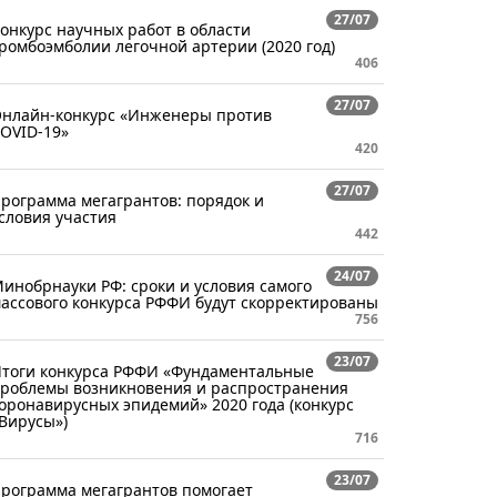
27/07
онкурс научных работ в области
ромбоэмболии легочной артерии (2020 год)
406
27/07
нлайн-конкурс «Инженеры против
OVID-19»
420
27/07
рограмма мегагрантов: порядок и
словия участия
442
24/07
инобрнауки РФ: сроки и условия самого
ассового конкурса РФФИ будут скорректированы
756
23/07
тоги конкурса РФФИ «Фундаментальные
роблемы возникновения и распространения
оронавирусных эпидемий» 2020 года (конкурс
Вирусы»)
716
23/07
рограмма мегагрантов помогает