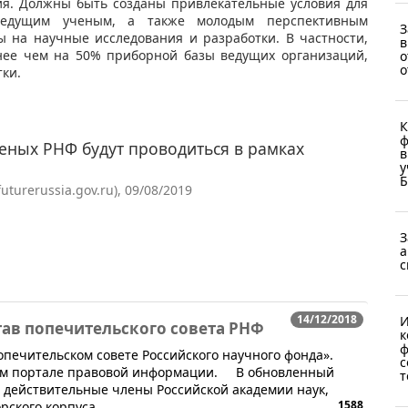
ия. Должны быть созданы привлекательные условия для
едущим ученым, а также молодым перспективным
З
ы на научные исследования и разработки. В частности,
в
нее чем на 50% приборной базы ведущих организаций,
о
о
ки.
К
ф
еных РНФ будут проводиться в рамках
в
у
Б
urerussia.gov.ru), 09/08/2019
З
а
с
14/12/2018
И
ав попечительского совета РНФ
к
ф
опечительском совете Российского научного фонда».
с
ом портале правовой информации. В обновленный
т
 действительные члены Российской академии наук,
1588
рского корпуса.