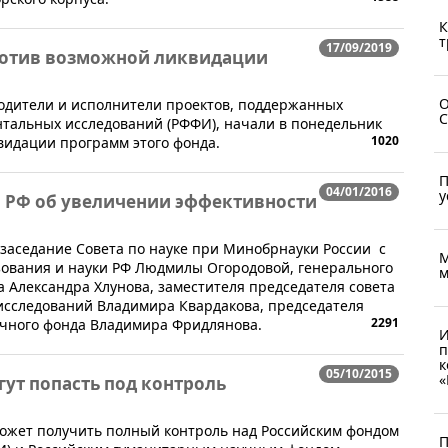
К
т
17/09/2019
ротив возможной ликвидации
О
оводители и исполнители проектов, поддержанных
C
нтальных исследований (РФФИ), начали в понедельник
1020
видации программ этого фонда.
П
04/01/2016
у
и РФ об увеличении эффективности
заседание Совета по науке при Минобрнауки России с
М
зования и науки РФ Людмилы Огородовой, генерального
м
а Александра Хлунова, заместителя председателя совета
исследований Владимира Квардакова, председателя
2291
учного фонда Владимира Фридлянова.
И
п
к
05/10/2015
«
ут попасть под контроль
ожет получить полный контроль над Российским фондом
П