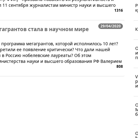
л 11 сентября журналистам министр науки и высшего
Р
к
1316
29/04/2020
агрантов стала в научном мире
К
ая программа мегагрантов, которой исполнилось 10 лет?
О
третили ее появление критически? Что дали нашей
и
 в Россию нобелевские лауреаты? Об этом
п
министерства науки и высшего образования РФ Валерием
808
V
р
и
О
М
б
О
М