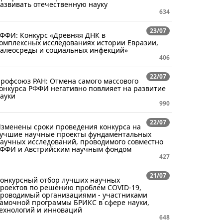
азвивать отечественную науку
634
23/07
ФФИ: Конкурс «Древняя ДНК в
омплексных исследованиях истории Евразии,
алеосреды и социальных инфекций»
406
22/07
рофсоюз РАН: Отмена самого массового
онкурса РФФИ негативно повлияет на развитие
ауки
990
22/07
зменены сроки проведения конкурса на
учшие научные проекты фундаментальных
аучных исследований, проводимого совместно
ФФИ и Австрийским научным фондом
427
21/07
онкурсный отбор лучших научных
роектов по решению проблем COVID-19,
роводимый организациями - участниками
амочной программы БРИКС в сфере науки,
ехнологий и инноваций
648