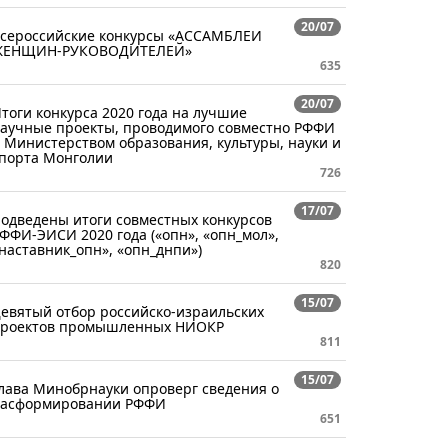
20/07
сероссийские конкурсы «АССАМБЛЕИ
ЖЕНЩИН-РУКОВОДИТЕЛЕЙ»
635
20/07
тоги конкурса 2020 года на лучшие
аучные проекты, проводимого совместно РФФИ
 Министерством образования, культуры, науки и
порта Монголии
726
17/07
одведены итоги совместных конкурсов
ФФИ-ЭИСИ 2020 года («опн», «опн_мол»,
наставник_опн», «опн_днпи»)
820
15/07
евятый отбор российско-израильских
роектов промышленных НИОКР
811
15/07
лава Минобрнауки опроверг сведения о
асформировании РФФИ
651