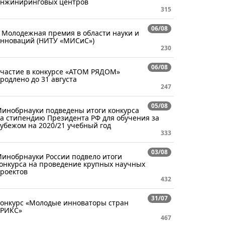
нжиниринговых центров
315
06/08
 Молодежная премия в области науки и
нноваций (НИТУ «МИСиС»)
230
06/08
частие в конкурсе «АТОМ РЯДОМ»
родлено до 31 августа
247
05/08
инобрнауки подведены итоги конкурса
а стипендию Президента РФ для обучения за
убежом на 2020/21 учебный год
333
03/08
инобрнауки России подвело итоги
онкурса на проведение крупных научных
роектов
432
31/07
онкурс «Молодые инноваторы стран
РИКС»
467