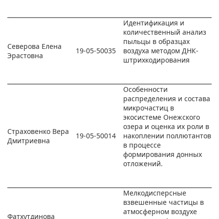
Идентификация и
количественный анализ
пыльцы в образцах
Северова Елена
19-05-50035
воздуха методом ДНК-
Эрастовна
штрихкодирования
Особенности
распределения и состава
микрочастиц в
экосистеме Онежского
озера и оценка их роли в
Страховенко Вера
19-05-50014
накоплении поллютантов
Дмитриевна
в процессе
формирования донных
отложений.
Мелкодисперсные
взвешенные частицы в
атмосферном воздухе
Фатхутдинова