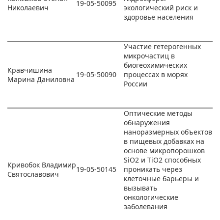
19-05-50095
Николаевич
экологический риск и
здоровье населения
Участие гетерогенных
микрочастиц в
биогеохимических
Кравчишина
19-05-50090
процессах в морях
Марина Даниловна
России
Оптические методы
обнаружения
наноразмерных объектов
в пищевых добавках на
основе микропорошков
SiO2 и TiO2 способных
Кривобок Владимир
19-05-50145
проникать через
Святославович
клеточные барьеры и
вызывать
онкологические
заболевания