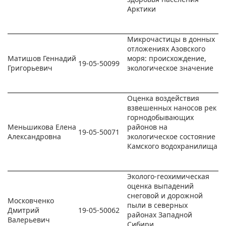
Арктики
Микрочастицы в донных
отложениях Азовского
Матишов Геннадий
моря: происхождение,
19-05-50099
Григорьевич
экологическое значение
Оценка воздействия
взвешенных наносов рек
горнодобывающих
Меньшикова Елена
районов на
19-05-50071
Александровна
экологическое состояние
Камского водохранилища
Эколого-геохимическая
оценка выпадений
снеговой и дорожной
Московченко
пыли в северных
Дмитрий
19-05-50062
районах Западной
Валерьевич
Сибири