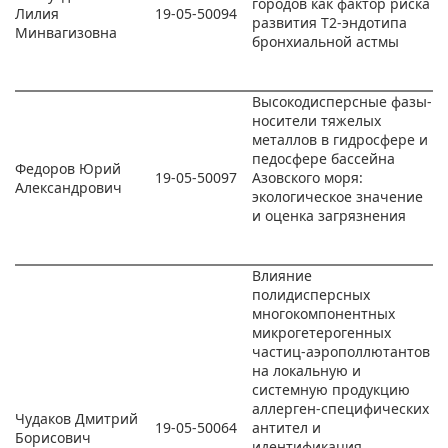
городов как фактор риска
Лилия
19-05-50094
развития T2-эндотипа
Минвагизовна
бронхиальной астмы
Высокодисперсные фазы-
носители тяжелых
металлов в гидросфере и
педосфере бассейна
Федоров Юрий
19-05-50097
Азовского моря:
Александрович
экологическое значение
и оценка загрязнения
Влияние
полидисперсных
многокомпонентных
микрогетерогенных
частиц-аэрополлютантов
на локальную и
системную продукцию
аллерген-специфических
Чудаков Дмитрий
19-05-50064
антител и
Борисович
идентификация