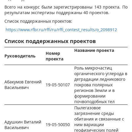
Всего на конкурс были зарегистрированы 143 проекта. По
результатам экспертизы поддержаны 40 проектов.
Список поддержанных проектов:
https://www.rfbr.ru/rffi/ru/rffi_contest_results/o_2098912
Список поддержанных проектов
Название проекта
Номер
Руководитель
проекта
Роль микрочастиц
органического углерода в
деградации ледникового
Абакумов Евгений
19-05-50107
покрова полярных
Васильевич
регионов Земли и в
формировании
почвоподобных тел
Пылегазовое
загрязнение среды
обитания и связанные с
Адушкин Виталий
19-05-50050
ним вариации
Васильевич
геофизических полей