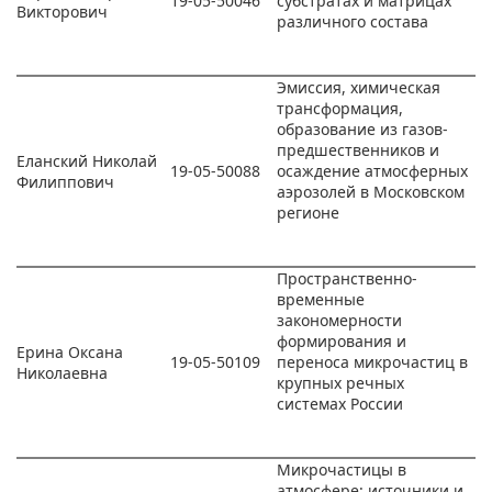
19-05-50046
субстратах и матрицах
Викторович
различного состава
Эмиссия, химическая
трансформация,
образование из газов-
предшественников и
Еланский Николай
19-05-50088
осаждение атмосферных
Филиппович
аэрозолей в Московском
регионе
Пространственно-
временные
закономерности
формирования и
Ерина Оксана
19-05-50109
переноса микрочастиц в
Николаевна
крупных речных
системах России
Микрочастицы в
атмосфере: источники и