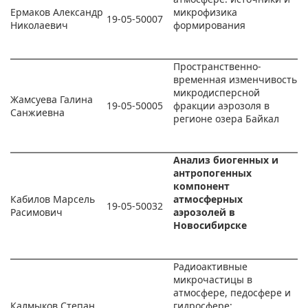
Ермаков Александр
микрофизика
19-05-50007
Николаевич
формирования
Пространственно-
временная изменчивость
микродисперсной
Жамсуева Галина
19-05-50005
фракции аэрозоля в
Санжиевна
регионе озера Байкал
Анализ биогенных и
антропогенных
компонент
Кабилов Марсель
атмосферных
19-05-50032
Расимович
аэрозолей в
Новосибирске
Радиоактивные
микрочастицы в
атмосфере, педосфере и
Калмыков Степан
гидросфере: