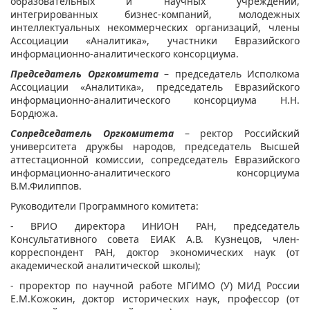
образовательных и научных учреждений,
интегрированных бизнес-компаний, молодежных
интеллектуальных некоммерческих организаций, члены
Ассоциации «Аналитика», участники Евразийского
информационно-аналитического консорциума.
Председатель Оргкомитета
– председатель Исполкома
Ассоциации «Аналитика», председатель Евразийского
информационно-аналитического консорциума Н.Н.
Бордюжа.
Сопредседатель Оргкомитета
– ректор Российский
университета дружбы народов, председатель Высшей
аттестационной комиссии, сопредседатель Евразийского
информационно-аналитического консорциума
В.М.Филиппов.
Руководители Программного комитета:
- ВРИО директора ИНИОН РАН, председатель
Консультативного совета ЕИАК А.В. Кузнецов, член-
корреспондент РАН, доктор экономических наук (от
академической аналитической школы);
- проректор по научной работе МГИМО (У) МИД России
Е.М.Кожокин, доктор исторических наук, профессор (от