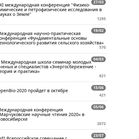
27/03
ХI международная конференция "Физико-
имические и петрофизические исследования в
ауках о Земле"
1295
19/02
еждународная научно-практическая
онференция «Фундаментальные основы
ехнологического развития сельского хозяйства»
570
04/03
 Международная школа-семинар молодых
ченых и специалистов «Энергосбережение -
еория и практика»
821
15/06
penBio-2020 пройдет в октябре
421
05/06
еждународная конференция
Марчуковские научные чтения 2020» в
овосибирске
2072
23/07
VII Всероссийское совещание с