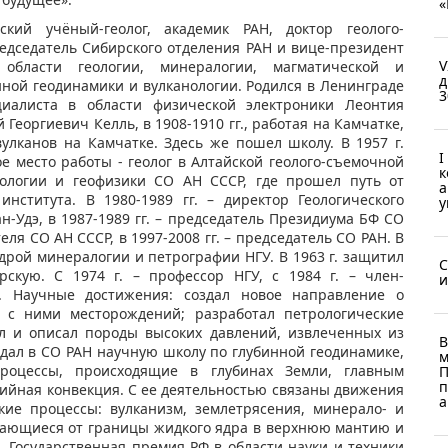
«
ий учёный-геолог, академик РАН, доктор геолого-
редседатель Сибирского отделения РАН и вице-президент
V
области геологии, минералогии, магматической и
д
нной геодинамики и вулканологии. Родился в Ленинграде
3
иалиста в области физической электроники Леонтия
Георгиевич Келль, в 1908-1910 гг., работая на Камчатке,
улканов на Камчатке. Здесь же пошел школу. В 1957 г.
I
е место работы - геолог в Алтайской геолого-съемочной
к
еологии и геофизики СО АН СССР, где прошел путь от
а
нститута. В 1980-1989 гг. – директор Геологического
у
н-Удэ, в 1987-1989 гг. – председатель Президиума БФ СО
теля СО АН СССР, в 1997-2008 гг. – председатель СО РАН. В
федрой минералогии и петрографии НГУ. В 1963 г. защитил
С
рскую. С 1974 г. – профессор НГУ, с 1984 г. – член-
и
Н. Научные достижения: создал новое направление о
 с ними месторождений; разработал петрологические
л и описал породы высоких давлений, извлеченных из
В
оздал в СО РАН научную школу по глубинной геодинамике,
м
роцессы, происходящие в глубинах Земли, главным
П
п
тийная конвекция. С ее деятельностью связаны движения
а
кие процессы: вулканизм, землетрясения, минерало- и
вающиеся от границы жидкого ядра в верхнюю мантию и
, Государственная премия РФ в области науки и техники