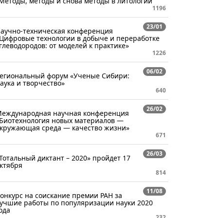
Методы, методы и снова методы в литологии"
1196
23/01
аучно-техническая конференция
Цифровые технологии в добыче и переработке
глеводородов: от моделей к практике»
1226
06/02
егиональный форум «Ученые Сибири:
аука и творчество»
640
26/02
еждународная научная конференция
Биотехнология новых материалов —
кружающая среда — качество жизни»
671
26/03
Тотальный диктант – 2020» пройдет 17
ктября
814
11/08
онкурс на соискание премии РАН за
учшие работы по популяризации науки 2020
ода
232