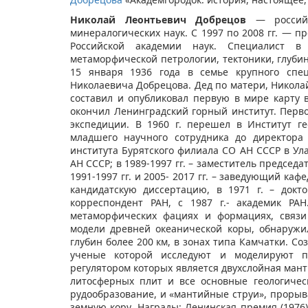
Николай Леонтьевич Добрецов
— российск
минералогических наук. С 1997 по 2008 гг. — п
Российской академии наук. Специалист в 
метаморфической петрологии, тектоники, глуби
15 января 1936 года в семье крупного спец
Николаевича Добрецова. Дед по матери, Николай 
составил и опубликовал первую в мире карту в
окончил Ленинградский горный институт. Перво
экспедиции. В 1960 г. перешел в Институт г
младшего научного сотрудника до директора и
института Бурятского филиала СО АН СССР в Ула
АН СССР; в 1989-1997 гг. – заместитель председа
1991-1997 гг. и 2005- 2017 гг. – заведующий ка
кандидатскую диссертацию, в 1971 г. – докто
корреспондент РАН, с 1987 г.- академик РА
метаморфических фациях и формациях, связи
модели древней океанической коры, обнаружи
глубин более 200 км, в зонах типа Камчатки. С
ученые которой исследуют и моделируют п
регулятором которых является двухслойная ман
литосферных плит и все основные геологичес
рудообразование, и «мантийные струи», проры
земную кору. Награды: Ленинская премия (1976)