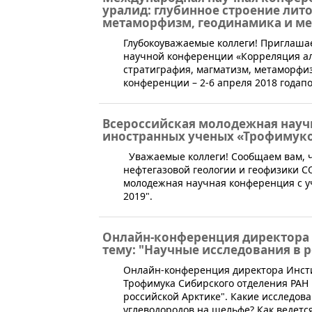
уралид: глубинное строение лит
метаморфизм, геодинамика и ме
​​​Глубокоуважаемые коллеги! Приглаш
научной конференции «Корреляция ал
стратиграфия, магматизм, метаморфи
конференции – 2-6 апреля 2018 годапо 
Всероссийская молодежная науч
иностранных ученых «Трофимуков
​​​​​​ ​Уважаемые коллеги! ​Сообщаем вам
нефтегазовой геологии и геофизики СО
молодежная научная конференция с у
2019".
Онлайн-конференция директора 
тему: "Научные исследования в 
Онлайн-конференция директора Инстит
Трофимука Сибирского отделения РАН
российской Арктике". Какие исследов
углеводородов на шельфе? Как ведетс