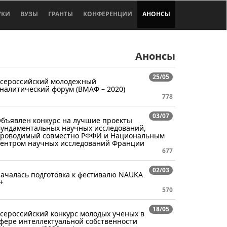
УКИ
ВУЗЫ
ГРАНТЫ
КОНФЕРЕНЦИИ
АНОНСЫ
Анонсы
25/05
сероссийский молодежный
налитический форум (ВМАФ – 2020)
778
03/07
бъявлен конкурс на лучшие проекты
ундаментальных научных исследований,
роводимый совместно РФФИ и Национальным
ентром научных исследований Франции
677
02/03
ачалась подготовка к фестивалю NAUKA
+
570
18/05
сероссийский конкурс молодых ученых в
фере интеллектуальной собственности