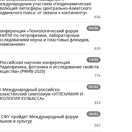
еждународным участием «Геодинамическая
волюция литосферы Центрально-Азиатского
одвижного пояса: от океана к континенту»
636
04/06
онференция «Технологический форум
НИПИ по петрофизике, лабораторным
сследованиям керна и пластовых флюидов,
еомеханике»
629
14/05
 Российская научная конференция
Радиофизика, фотоника и исследование свойств
ещества» (РФИВ-2020)
775
05/02
X Международный российско-
азахстанский симпозиум «УГЛЕХИМИЯ И
КОЛОГИЯ КУЗБАССА»
823
26/02
 СФУ пройдет Международный форум
зыков и культур
567