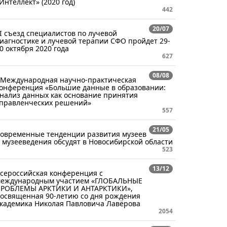
Интеллект» (2020 год)
442
20/07
I съезд специалистов по лучевой
иагностике и лучевой терапии СФО пройдет 29-
0 октября 2020 года
627
08/08
 Международная научно-практическая
онференция «Большие данные в образовании:
нализ данных как основание принятия
правленческих решений»
557
21/05
овременные тенденции развития музеев
 музееведения обсудят в Новосибирской области
523
13/12
сероссийская конференция с
еждународным участием «ГЛОБАЛЬНЫЕ
РОБЛЕМЫ АРКТИКИ И АНТАРКТИКИ»,
освященная 90-летию со дня рождения
кадемика Николая Павловича Лавёрова
2054