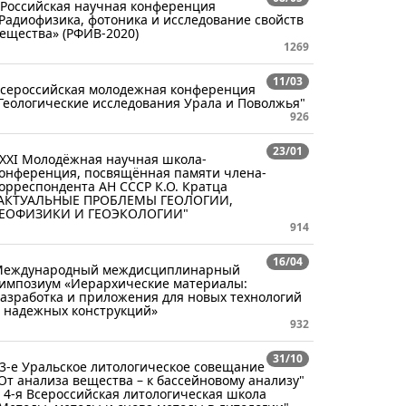
 Российская научная конференция
Радиофизика, фотоника и исследование свойств
ещества» (РФИВ-2020)
1269
11/03
сероссийская молодежная конференция
Геологические исследования Урала и Поволжья"
926
23/01
XXI Молодёжная научная школа-
онференция, посвящённая памяти члена-
орреспондента АН СССР К.О. Кратца
АКТУАЛЬНЫЕ ПРОБЛЕМЫ ГЕОЛОГИИ,
ГЕОФИЗИКИ И ГЕОЭКОЛОГИИ"
914
16/04
еждународный междисциплинарный
импозиум «Иерархические материалы:
азработка и приложения для новых технологий
 надежных конструкций»
932
31/10
3-е Уральское литологическое совещание
От анализа вещества – к бассейновому анализу"
 4-я Всероссийская литологическая школа