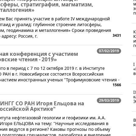
осферы, стратиграфия, магматизм,
м
э
таллогения»
п
аем Вас принять участие в работе IV международной
таид и уралид: глубинное строение литосферы,
зм, геодинамика и металлогения» Сроки проведения
К
3431
адресу: Россия, г.
К
и
г
07/02/2019
ная конференция с участием
ские чтения - 2019»
I
, что в период с 7 по 12 октября 2019 г. в Институте
«
в
 РАН в г. Новосибирске состоится Всероссийская
частием иностранных ученых "Трофимуковские чтения -
1566
I
к
29/03/2019
Э
ИНГГ СО РАН Игоря Ельцова на
российской Арктике"
ута нефтегазовой геологии и геофизики им. А.А.
В
 Игоря ЕЛЬЦОВА на тему: "Научные исследования в
я
ания ведутся в регионе? Каковы прогнозы по объему
я подготовка специалистов, разработка и внедрение