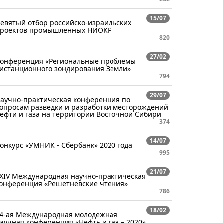
15/07
евятый отбор российско-израильских
роектов промышленных НИОКР
820
27/02
онференция «Региональные проблемы
истанционного зондирования Земли»
794
29/07
аучно-практическая конференция по
опросам разведки и разработки месторождений
ефти и газа на территории Восточной Сибири
374
14/07
онкурс «УМНИК - Сбербанк» 2020 года
995
21/07
XIV Международная научно-практическая
онференция «Решетневские чтения»
786
18/02
4-ая Международная молодежная
аучная конференция «Нефть и газ – 2020»