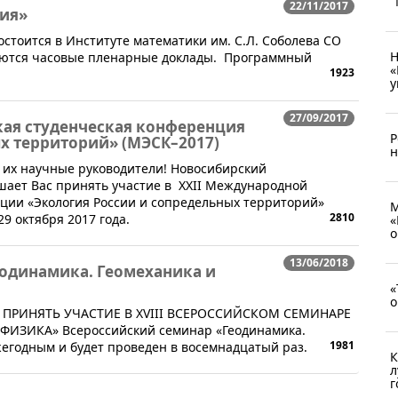
"
22/11/2017
ия»
остоится в Институте математики им. С.Л. Соболева СО
Н
руются часовые пленарные доклады. Программный
«
1923
у
27/09/2017
кая студенческая конференция
Р
х территорий» (МЭСК–2017)
н
 их научные руководители! Новосибирский
шает Вас принять участие в ХХII Международной
нции «Экология России и сопредельных территорий»
М
2810
29 октября 2017 года.
«
о
13/06/2018
еодинамика. Геомеханика и
«
о
 ПРИНЯТЬ УЧАСТИЕ В XVIII ВСЕРОССИЙСКОМ СЕМИНАРЕ
ЗИКА» ​Всероссийский семинар «Геодинамика.
1981
жегодным и будет проведен в восемнадцатый раз.
К
л
г