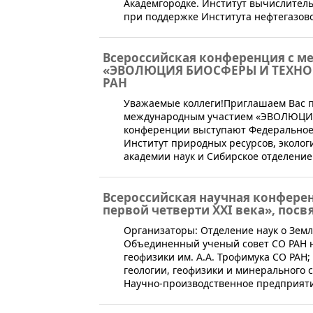
Академгородке. Институт вычислител
при поддержке Института нефтегазово
Всероссийская конференция с 
«ЭВОЛЮЦИЯ БИОСФЕРЫ И ТЕХНОГ
РАН
​Уважаемые коллеги!Приглашаем Вас 
международным участием «ЭВОЛЮЦИЯ
конференции выступают Федеральное
Институт природных ресурсов, эколог
академии наук и Сибирское отделение
Всероссийская научная конферен
первой четверти XXI века», посв
​​​​​​Организаторы: Отделение наук о Зе
Объединенный ученый совет СО РАН на
геофизики им. А.А. Трофимука СО РАН
геологии, геофизики и минерального 
Научно-производственное предприятие