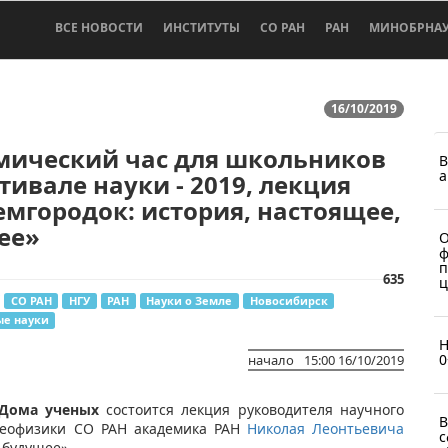
ВСЕ НОВОСТИ
ИНСТИТУТЫ
СО РАН
РАН
МИНОБРНА
16/10/2019
мический час для школьников
В
а
тивале науки - 2019, лекция
мгородок: история, настоящее,
ее»
О
ф
п
635
ц
СО РАН
НГУ
РАН
Науки о Земле
Новосибирск
е науки
Н
0
начало
15:00 16/10/2019
 Дома ученых
состоится лекция руководителя научного
В
геофизики СО РАН академика РАН
Николая Леонтьевича
с
 будущее».