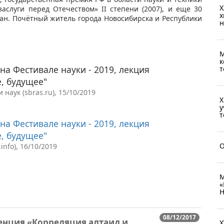
X
заслуги перед Отечеством» II степени (2007), и еще 30
х
ран. Почётный житель города Новосибирска и Республики
н
М
к
а Фестивале науки - 2019, лекция
т
, будущее"
аук (sbras.ru), 15/10/2019
X
у
т
а Фестивале науки - 2019, лекция
, будущее"
O
nfo), 16/10/2019
М
«
Н
08/12/2017
нция «Корреляция алтаид и
X