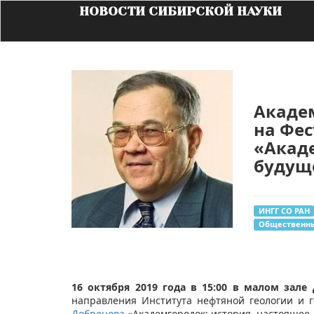
НОВОСТИ СИБИРСКОЙ НАУКИ
Акаде
на Фес
«Акаде
будущ
ИНГГ СО РАН
Общественны
16 октября 2019 года в 15:00 в малом зале
направления Института нефтяной геологии и 
Добрецова
«Академгородок: история, настоящее,