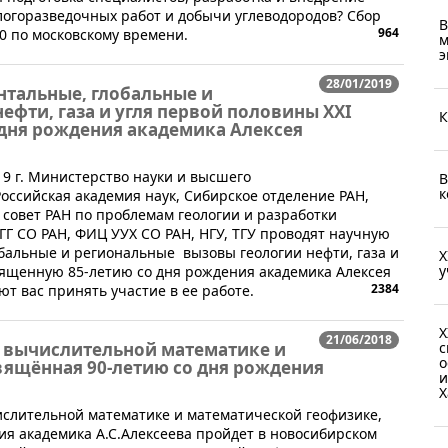
логоразведочных работ и добычи углеводородов? Сбор
В
964
0 по московскому времени.
м
э
28/01/2019
тальные, глобальные и
ефти, газа и угля первой половины XXI
К
 дня рождения академика Алексея
019 г. Министерство науки и высшего
В
к
оссийская академия наук, Сибирское отделение РАН,
 совет РАН по проблемам геологии и разработки
ГГ СО РАН, ФИЦ УУХ СО РАН, НГУ, ТГУ проводят научную
альные и региональные вызовы геологии нефти, газа и
X
у
вященную 85-летию со дня рождения академика Алексея
2384
 вас принять участие в ее работе.
Х
21/06/2018
 вычислительной математике и
с
о
вящённая 90-летию со дня рождения
и
Х
лительной математике и математической геофизике,
я академика А.С.Алексеева пройдет в новосибирском