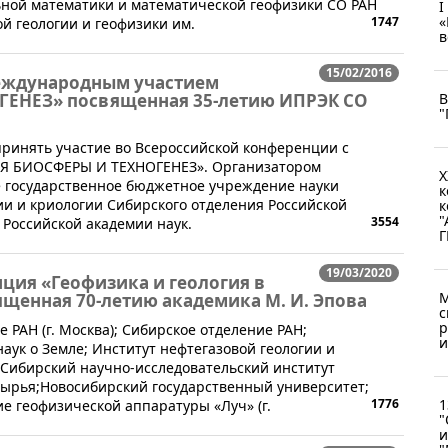
ьной математики и математической геофизики СО РАН
I
«
1747
й геологии и геофизики им.
в
15/02/2016
международным участием
ЕНЕЗ» посвященная 35-летию ИПРЭК СО
В
"
принять участие во Всероссийской конференции с
 БИОСФЕРЫ И ТЕХНОГЕНЕЗ». Организатором
X
 государственное бюджетное учреждение науки
к
ии и криологии Сибирского отделения Российской
к
"
3554
 Российской академии наук.
19/03/2020
ция «Геофизика и геология в
М
ященная 70-летию академика М. И. Эпова
с
р
мле РАН (г. Москва); Сибирское отделение РАН;
и
ук о Земле; Институт нефтегазовой геологии и
; Сибирский научно-исследовательский институт
сырья;Новосибирский государственный университет;
1776
1
 геофизической аппаратуры «Луч» (г.
"
и