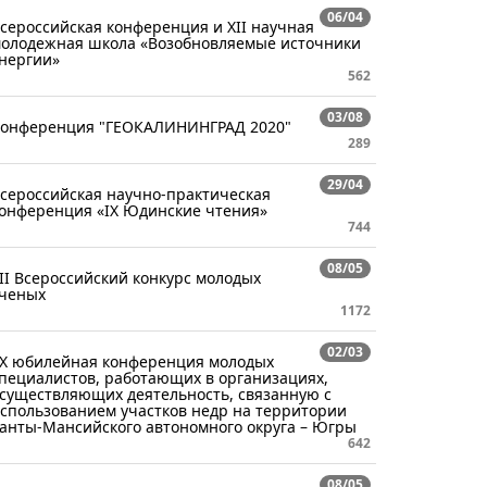
06/04
сероссийская конференция и XII научная
олодежная школа «Возобновляемые источники
нергии»
562
03/08
онференция "ГЕОКАЛИНИНГРАД 2020"
289
29/04
сероссийская научно-практическая
онференция «IX Юдинские чтения»
744
08/05
II Всероссийский конкурс молодых
ченых
1172
02/03
Х юбилейная конференция молодых
пециалистов, работающих в организациях,
существляющих деятельность, связанную с
спользованием участков недр на территории
анты-Мансийского автономного округа – Югры
642
08/05