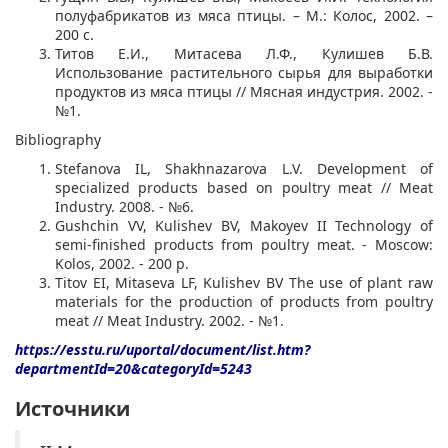
полуфабрикатов из мяса птицы. – М.: Колос, 2002. –
200 с.
Титов Е.И., Митасева Л.Ф., Кулишев Б.В.
Использование растительного сырья для выработки
продуктов из мяса птицы // Мясная индустрия. 2002. -
№1.
Bibliography
Stefanova IL, Shakhnazarova L.V. Development of
specialized products based on poultry meat // Meat
Industry. 2008. - №6.
Gushchin VV, Kulishev BV, Makoyev II Technology of
semi-finished products from poultry meat. - Moscow:
Kolos, 2002. - 200 p.
Titov EI, Mitaseva LF, Kulishev BV The use of plant raw
materials for the production of products from poultry
meat // Meat Industry. 2002. - №1.
https://esstu.ru/uportal/document/list.htm?
departmentId=20&categoryId=5243
Источники