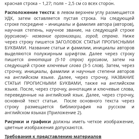
красная строка – 1,27; поля – 2,5 см со всех сторон.
Расположение текста
: в левом верхнем углу размещается
УДК, затем оставляется пустая строка. На следующей
строке посредине – инициалы и фамилия автора (авторов),
научная степень, научное звание, на следующей строке
(
курсивом)– название организации, город, страна
. Ниже
через строку пишется ЗАГОЛОВОК СТАТЬИ ПРОПИСНЫМИ
БУКВАМИ. Название статьи и фамилии, инициалы авторов
выделяются полужирным шрифтом. Далее через строку
пишется
аннотация (5-10 строк) курсивом
, затем на
следующей строке
ключевые слова
(3-5 слов). Затем, через
строчку, инициалы, фамилии и научные степени авторов
на английском языке. Далее, через строчку, НАЗВАНИЕ
СТАТЬИ ПРОПИСНЫМИ БУКВАМИ, также на английском
языке. После, через строчку, аннотация и ключевые слова,
переведенные на английский язык. Далее, через строчку,
основной текст статьи. После основного текста через
строку размещается библиография на русском и
английском языках (Приложение 2).
Рисунки и графики
должны иметь четкое изображение,
цветные изображения допускаются.
Требования к представлению материалов