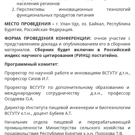
населения регионов
Перспективы инновационных технологий
функциональных продуктов питания
МЕСТО ПРОВЕДЕНИЯ –
г. Улан-Удэ, оз. Байкал, Республика
Бурятия, Российская Федерация.
ФОРМА ПРОВЕДЕНИЯ КОНФЕРЕНЦИИ:
очное участие с
представлением доклада и опубликованием его в сборнике
материалов.
Сборник будет включен в Российский
индекс научного цитирования (РИНЦ) постатейно.
Программный комитет:
Проректор по научной работе и инновациям ВСГУТУ д.т.н.,
профессор Сизов И.Г.
Проректор ВСГУТУ по дополнительному образованию и
международному сотрудничеству д.э.н., профессор
Осодоева О.А.
Директор Института пищевой инженерии и биотехнологии
ВСГУТУ к.т.н., доцент Бубеев А.Т.
Начальник отдела пищевой и перерабатывающей
промышленности Министерства сельского хозяйства и
продовольствия Республики Бурятия к.э.н. Полозова Т.В.