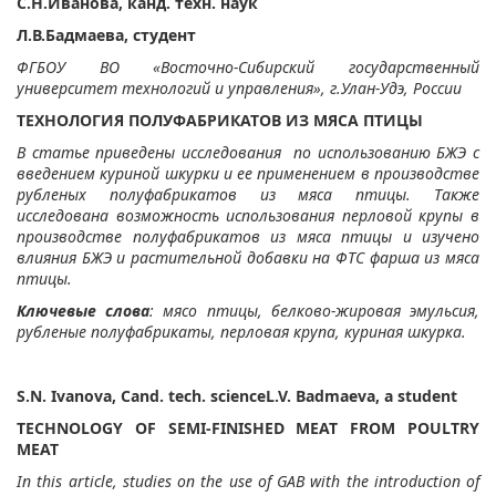
С.Н.Иванова, канд. техн. наук
Л.В.Бадмаева, студент
ФГБОУ ВО «Восточно-Сибирский государственный
университет технологий и управления», г.Улан-Удэ, России
ТЕХНОЛОГИЯ ПОЛУФАБРИКАТОВ ИЗ МЯСА ПТИЦЫ
В статье приведены исследования по использованию БЖЭ с
введением куриной шкурки и ее применением в производстве
рубленых полуфабрикатов из мяса птицы. Также
исследована возможность использования перловой крупы в
производстве полуфабрикатов из мяса птицы и изучено
влияния БЖЭ и растительной добавки на ФТС фарша из мяса
птицы.
Ключевые слова
: мясо птицы, белково-жировая эмульсия,
рубленые полуфабрикаты, перловая крупа, куриная шкурка.
S.N. Ivanova, Cand. tech. science
L.V. Badmaeva, a student
TECHNOLOGY OF SEMI-FINISHED MEAT FROM POULTRY
MEAT
In this article, studies on the use of GAB with the introduction of