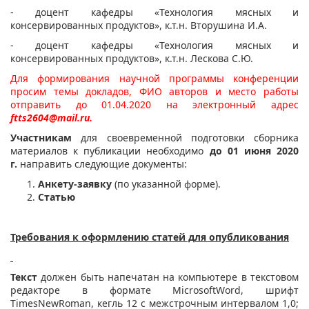
- доцент кафедры «Технология мясных и
консервированных продуктов», к.т.н. Вторушина И.А.
- доцент кафедры «Технология мясных и
консервированных продуктов», к.т.н. Лескова С.Ю.
Для формирования научной программы конференции
просим темы докладов, ФИО авторов и место работы
отправить до 01.04.2020 на электронный адрес
ftts2604@mail.ru
.
Участникам
для своевременной подготовки сборника
материалов к публикации необходимо
до 01 июня 2020
г.
направить следующие документы:
Анкету-заявку
(по указанной форме).
Статью
Требования к оформлению статей для опубликования
Текст
должен быть напечатан на компьютере в текстовом
редакторе в формате MicrosoftWord, шрифт
TimesNewRoman, кегль 12 с межстрочным интервалом 1,0;