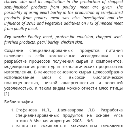
chicken skin and its application in the production of chopped
semi-finished products from poultry meat are given. The
possibility of using pearl barley in the production of semifinished
products from poultry meat was also investigated and the
influence of BZHE and vegetable additives on FTS of minced meat
from poultry meat.
Key words:
Poultry meat, protein-fat emulsion, chopped semi-
finished products, pearl barley, chicken skin.
Создание специализированных продуктов питания
включает в себя комплексные исследования по
разработке процессов получения сырья и компонентов,
моделирования рецептур и технологических процессов их
изготовления. В качестве основного сырья целесообразно
использование мяса с высокой биологической
полноценностью, низкой аллергенностью и хорошей
усвояемостью. К таким видам можно отнести мясо птицы
[1].
Библиография
Стефанова И.Л., Шахназарова Л.В. Разработка
специализированных продуктов на основе мяса
птицы // Мясная индустрия. 2008. - №6.
Гущин В.В., Кулишев Б.В., Макоеев И.И. Технология