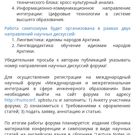
технического блока: кросс-культурный анализ.
Информационно-коммуникационное направление
интеграции: Цифровые технологии в системе
высшего образования.
Работа симпозиума будет организована в рамках двух
направлений научных дискуссий:
Лингвистика: идиомы народов Арктики.
Лингводидактика: обучение идиомам народов
Арктики.
Убедительная просьба к авторам публикаций указывать
номер направления научных дискуссий форума!
Для осуществления регистрации на международный
научный форум «Международная и межрегиональная
интеграция в сфере инженерного образования» Вам
необходимо выйти на сайт форума по адресу
http://humconf
. spbstu.ru и заполнить: 1) Анкету участника
форума; 2) ознакомиться с Требованиями к оформлению
статей; 3) подать заявку, аннотацию и статью.
По итогам работы форума планируется: издание сборника
материалов конференции и симпозиума в виде научных
статей на английском языке в сборнике "Lecture Notes in