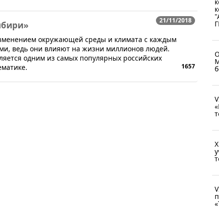
к
к
"
21/11/2018
ибири»
изменением окружающей среды и климата с каждым
ыми, ведь они влияют на жизни миллионов людей.
О
ляется одним из самых популярных российских
М
1657
ематике.
б
V
«
т
X
у
т
V
п
«