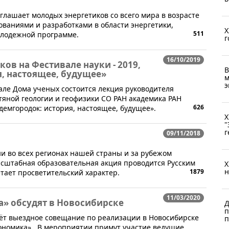
глашает молодых энергетиков со всего мира в возрасте
дованиями и разработками в области энергетики,
X
511
олодежной программе.
г
16/10/2019
ов на Фестивале науки - 2019,
В
, настоящее, будущее»
м
э
м зале Дома ученых состоится лекция руководителя
яной геологии и геофизики СО РАН академика РАН
626
емгородок: история, настоящее, будущее».
X
"
г
09/11/2018
ни во всех регионах нашей страны и за рубежом
асштабная образовательная акция проводится Русским
X
н
1879
тает просветительский характер.
11/03/2020
» обсудят в Новосибирске
Д
п
дёт выездное совещание по реализации в Новосибирске
п
ономика». В мероприятии примут участие ведущие