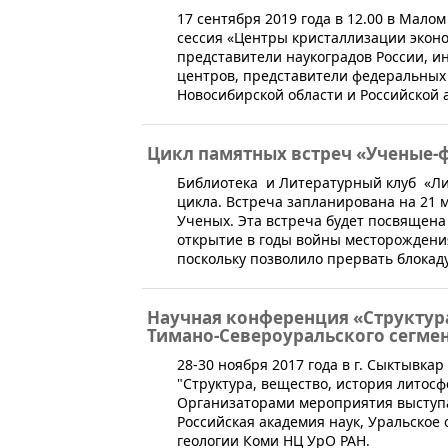
​17 сентября 2019 года в 12.00 в Мало
сессия «Центры кристаллизации экон
представители наукоградов России, 
центров, представители федеральных
Новосибирской области и Российской 
Цикл памятных встреч «Ученые-ф
Библиотека и Литературный клуб «Ли
цикла. Встреча запланирована на 21 ма
Ученых. Эта встреча будет посвящена
открытие в годы войны месторождени
поскольку позволило прервать блокад
Научная конференция «Структур
Тимано-Североуральского сегме
​​28-30 ноября 2017 года в г. Сыктывк
"Структура, вещество, история литос
Организаторами мероприятия выступа
Российская академия наук, Уральское
геологии Коми НЦ УрО РАН.