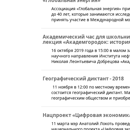
«Глобальная энергия»
​Ассоциация «Глобальная энергия» при
до 40 лет, которые занимаются иссле
принять участие в Международной м
Академический час для школьник
лекция «Академгородок: история
​​16 октября 2019 года в 15:00 в мало
научного направления Института нефт
Николая Леонтьевича Добрецова «Акад
Географический диктант - 2018
11 ноября в 12:00 по местному време
состоится географический диктант. М
географическим обществом и приобре
Нацпроект «Цифровая экономика
​11 марта мэр Анатолий Локоть прове
национального проекта «Цифровая эк