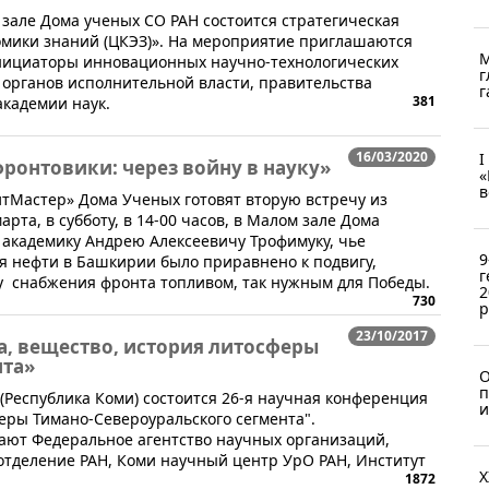
м зале Дома ученых СО РАН состоится стратегическая
омики знаний (ЦКЭЗ)». На мероприятие приглашаются
М
инициаторы инновационных научно-технологических
г
 органов исполнительной власти, правительства
г
381
академии наук.
16/03/2020
I
ронтовики: через войну в науку»
«
в
тМастер» Дома Ученых готовят вторую встречу из
рта, в субботу, в 14-00 часов, в Малом зале Дома
 академику Андрею Алексеевичу Трофимуку, чье
9
я нефти в Башкирии было приравнено к подвигу,
г
у снабжения фронта топливом, так нужным для Победы.
2
730
р
23/10/2017
а, вещество, история литосферы
нта»
О
п
ар (Республика Коми) состоится 26-я научная конференция
и
феры Тимано-Североуральского сегмента".
ют Федеральное агентство научных организаций,
 отделение РАН, Коми научный центр УрО РАН, Институт
X
1872