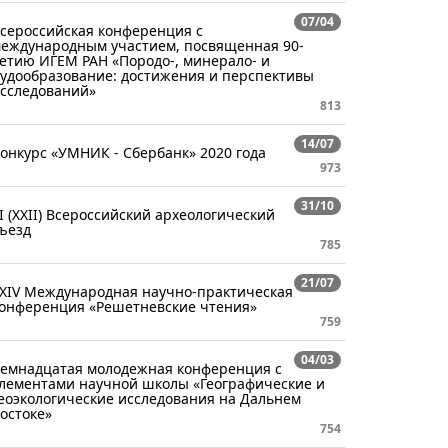
07/04
сероссийская конференция с
еждународным участием, посвященная 90-
етию ИГЕМ РАН «Породо-, минерало- и
удообразование: достижения и перспективы
сследований»
813
14/07
онкурс «УМНИК - Сбербанк» 2020 года
973
31/10
I (XXII) Всероссийский археологический
ъезд
785
21/07
XIV Международная научно-практическая
онференция «Решетневские чтения»
759
04/03
емнадцатая молодежная конференция с
лементами научной школы «Географические и
еоэкологические исследования на Дальнем
остоке»
754