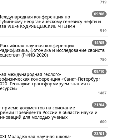
719
09/06
еждународная конференция по
лубинному неорганическому генезису нефти и
аза VIII-е КУДРЯВЦЕВСКИЕ ЧТЕНИЯ
519
14/05
 Российская научная конференция
Радиофизика, фотоника и исследование свойств
ещества» (РФИВ-2020)
750
09/10
-ая международная геолого-
еофизическая конференция «Санкт-Петербург
020. Геонауки: трансформируем знания в
есурсы»
1487
21/04
 приёме документов на соискание
ремии Президента России в области науки и
нноваций для молодых ученых
600
23/01
XXI Молодёжная научная школа-