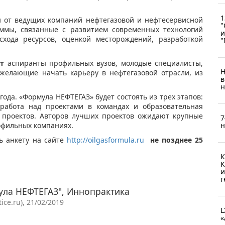
1
и от ведущих компаний нефтегазовой и нефтесервисной
"
аммы, связанные с развитием современных технологий
и
схода ресурсов, оценкой месторождений, разработкой
"
т
аспиранты профильных вузов, молодые специалисты,
Н
желающие начать карьеру в нефтегазовой отрасли, из
в
н
ода. «Формула НЕФТЕГАЗ» будет состоять из трех этапов:
 работа над проектами в командах и образовательная
 проектов. Авторов лучших проектов ожидают крупные
7
н
офильных компаниях.
ь анкету на сайте
http://oilgasformula.ru
не позднее 25
К
К
и
г
ла НЕФТЕГАЗ", Иннопрактика
ce.ru), 21/02/2019
L
«