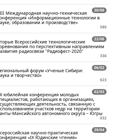
30/06
III Международная научно-техническая
онференция «Информационные технологии в
ауке, образовании и производстве»
580
22/06
торые Всероссийские технологические
оревнования по перспективным направлениям
азвития радиосвязи "Радиофест-2020"
336
06/02
егиональный форум «Ученые Сибири:
аука и творчество»
623
02/03
Х юбилейная конференция молодых
пециалистов, работающих в организациях,
существляющих деятельность, связанную с
спользованием участков недр на территории
анты-Мансийского автономного округа – Югры
632
29/04
сероссийская научно-практическая
онференция «IX Юдинские чтения»