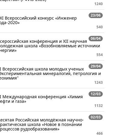
1240
23/06
ХI Всероссийский конкурс «Инженер
ода-2020»
540
06/04
сероссийская конференция и XII научная
олодежная школа «Возобновляемые источники
нергии»
554
29/04
I Всероссийская школа молодых ученых
Экспериментальная минералогия, петрология и
еохимия"
1243
12/03
I Международная конференция «Химия
ефти и газа»
1132
02/03
есятая Российская молодёжная научно-
рактическая школа «Новое в познании
роцессов рудообразования»
466