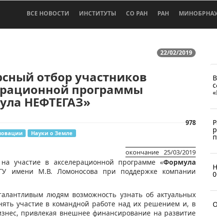
ВСЕ НОВОСТИ
ИНСТИТУТЫ
СО РАН
РАН
МИНОБРНА
22/02/2019
рсный отбор участников
В
с
ерационной программы
«
ула НЕФТЕГАЗ»
Р
978
р
новации
Науки о Земле
п
окончание
25/03/2019
 на участие в акселерационной программе «
Формула
Н
ГУ имени М.В. Ломоносова при поддержке компании
0
алантливым людям возможность узнать об актуальных
нять участие в командной работе над их решением и, в
O
бизнес, привлекая внешнее финансирование на развитие