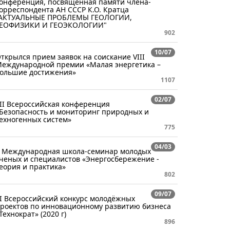
онференция, посвящённая памяти члена-
орреспондента АН СССР К.О. Кратца
АКТУАЛЬНЫЕ ПРОБЛЕМЫ ГЕОЛОГИИ,
ГЕОФИЗИКИ И ГЕОЭКОЛОГИИ"
902
10/07
ткрылся прием заявок на соискание VIII
еждународной премии «Малая энергетика –
ольшие достижения»
1107
02/07
II Всероссийская конференция
Безопасность и мониторинг природных и
ехногенных систем»
775
04/03
 Международная школа-семинар молодых
ченых и специалистов «Энергосбережение -
еория и практика»
802
09/07
I Всероссийский конкурс молодёжных
роектов по инновационному развитию бизнеса
Технократ» (2020 г)
896