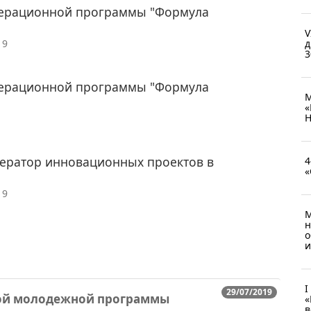
елерационной программы "Формула
V
д
19
3
елерационной программы "Формула
М
«
Н
лератор инновационных проектов в
4
«
19
М
н
о
и
I
29/07/2019
ной молодежной программы
«
в