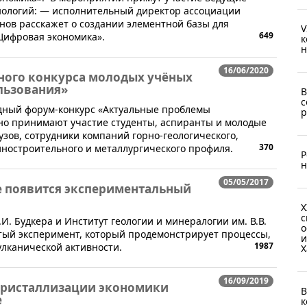
нологий: — исполнительный директор ассоциации
нов расскажет о создании элементной базы для
V
649
Цифровая экономика».
к
н
16/06/2020
ного конкурса молодых учёных
льзования»
В
с
одный форум-конкурс «Актуальные проблемы
р
но принимают участие студенты, аспиранты и молодые
узов, сотрудники компаний горно-геологического,
370
иностроительного и металлургического профиля.
Р
н
05/05/2017
 появится экспериментальный
Х
с
.И. Будкера и Институт геологии и минералогии им. В.В.
о
тый эксперимент, который продемонстрирует процессы,
и
1987
лканической активности.
Х
16/09/2019
 кристаллизации экономики
В
е
к