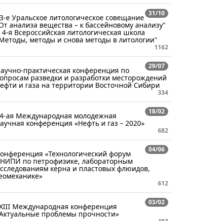
31/10
3-е Уральское литологическое совещание
От анализа вещества – к бассейновому анализу"
 4-я Всероссийская литологическая школа
Методы, методы и снова методы в литологии"
1162
29/07
аучно-практическая конференция по
опросам разведки и разработки месторождений
ефти и газа на территории Восточной Сибири
334
18/02
4-ая Международная молодежная
аучная конференция «Нефть и газ – 2020»
682
04/06
онференция «Технологический форум
НИПИ по петрофизике, лабораторным
сследованиям керна и пластовых флюидов,
еомеханике»
612
03/02
XIII Международная конференция
Актуальные проблемы прочности»