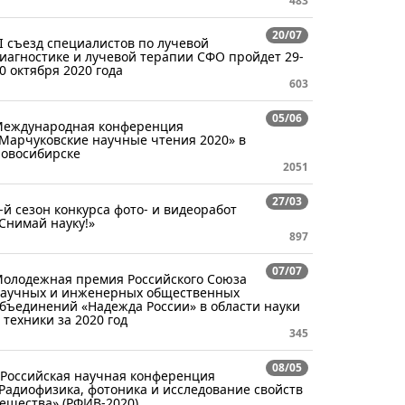
483
20/07
I съезд специалистов по лучевой
иагностике и лучевой терапии СФО пройдет 29-
0 октября 2020 года
603
05/06
еждународная конференция
Марчуковские научные чтения 2020» в
овосибирске
2051
27/03
-й сезон конкурса фото- и видеоработ
Снимай науку!»
897
07/07
олодежная премия Российского Союза
аучных и инженерных общественных
бъединений «Надежда России» в области науки
 техники за 2020 год
345
08/05
 Российская научная конференция
Радиофизика, фотоника и исследование свойств
ещества» (РФИВ-2020)