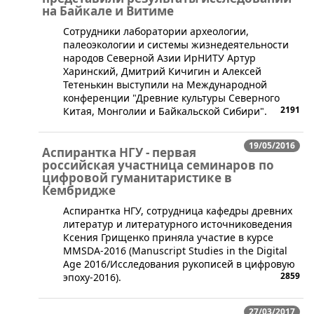
на Байкале и Витиме
​Сотрудники лаборатории археологии,
палеоэкологии и системы жизнедеятельности
народов Северной Азии ИрНИТУ Артур
Харинский, Дмитрий Кичигин и Алексей
Тетенькин выступили на Международной
конференции "Древние культуры Северного
2191
Китая, Монголии и Байкальской Сибири".
19/05/2016
Аспирантка НГУ - первая
российская участница семинаров по
цифровой гуманитаристике в
Кембридже
Аспирантка НГУ, сотрудница кафедры древних
литератур и литературного источниковедения
Ксения Грищенко приняла участие в курсе
MMSDA-2016 (Manuscript Studies in the Digital
Age 2016/Исследования рукописей в цифровую
2859
эпоху-2016).
27/03/2017