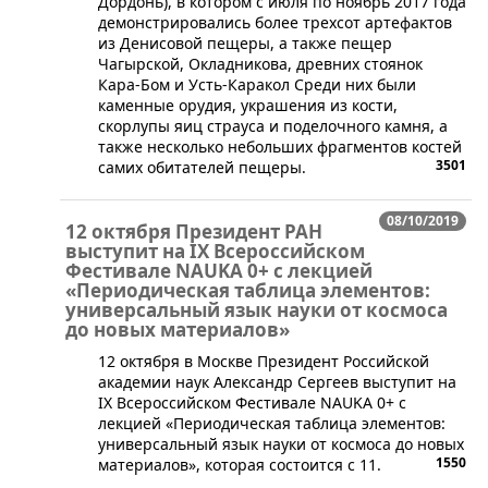
Дордонь), в котором с июля по ноябрь 2017 года
демонстрировались более трехсот артефактов
из Денисовой пещеры, а также пещер
Чагырской, Окладникова, древних стоянок
Кара-Бом и Усть-Каракол Среди них были
каменные орудия, украшения из кости,
скорлупы яиц страуса и поделочного камня, а
также несколько небольших фрагментов костей
3501
самих обитателей пещеры.
08/10/2019
12 октября Президент РАН
выступит на IX Всероссийском
Фестивале NAUKA 0+ с лекцией
«Периодическая таблица элементов:
универсальный язык науки от космоса
до новых материалов»
12 октября в Москве Президент Российской
академии наук Александр Сергеев выступит на
IX Всероссийском Фестивале NAUKA 0+ с
лекцией «Периодическая таблица элементов:
универсальный язык науки от космоса до новых
1550
материалов», которая состоится с 11.