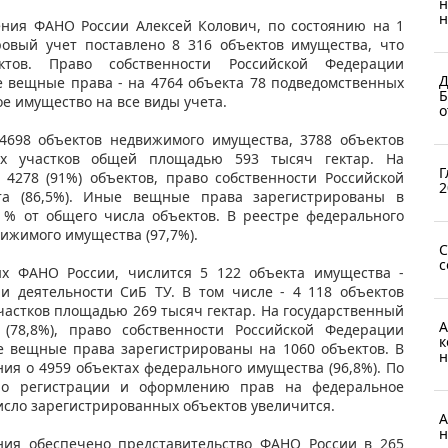
н
н
ения ФАНО России Алексей Колович, по состоянию на 1
ровый учет поставлено 8 316 объектов имущества, что
тов. Право собственности Российской Федерации
Д
ые вещные права - на 4764 объекта 78 подведомственных
Б
 имущество на все виды учета.
о
4698 объектов недвижимого имущества, 3788 объектов
ых участков общей площадью 593 тысяч гектар. На
Г
 4278 (91%) объектов, право собственности Российской
2
та (86,5%). Иные вещные права зарегистрированы в
8 % от общего числа объектов. В реестре федерального
ижимого имущества (97,7%).
С
с
ых ФАНО России, числится 5 122 объекта имущества -
и деятельности СиБ ТУ. В том числе - 4 118 объектов
частков площадью 269 тысяч гектар. На государственный
А
 (78,8%), право собственности Российской Федерации
к
ые вещные права зарегистрированы на 1060 объектов. В
н
ия о 4959 объектах федерального имущества (96,8%). По
 по регистрации и оформлению прав на федеральное
исло зарегистрированных объектов увеличится.
А
н
ния обеспечено представительство ФАНО России в 265