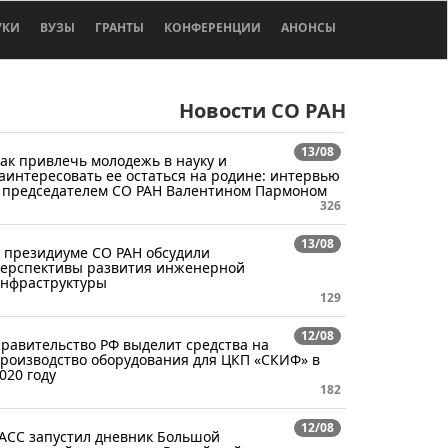
УКИ
ВУЗЫ
ГРАНТЫ
КОНФЕРЕНЦИИ
АНОНСЫ
Новости СО РАН
13/08
ак привлечь молодежь в науку и
аинтересовать ее остаться на родине: интервью
 председателем СО РАН Валентином Пармоном
326
13/08
 президиуме СО РАН обсудили
ерспективы развития инженерной
нфраструктуры
129
12/08
равительство РФ выделит средства на
роизводство оборудования для ЦКП «СКИФ» в
020 году
182
12/08
АСС запустил дневник Большой