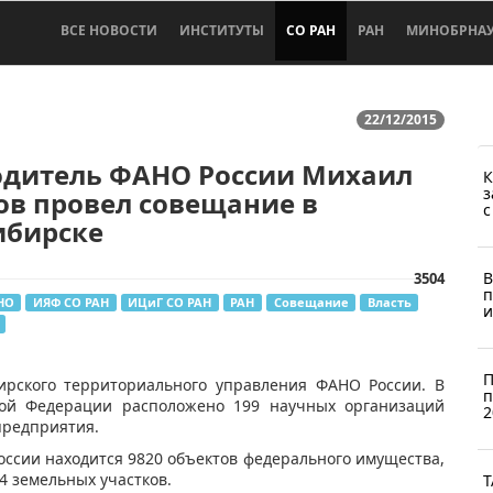
ВСЕ НОВОСТИ
ИНСТИТУТЫ
СО РАН
РАН
МИНОБРНА
22/12/2015
одитель ФАНО России Михаил
К
з
ов провел совещание в
с
ибирске
В
3504
п
НО
ИЯФ СО РАН
ИЦиГ СО РАН
РАН
Совещание
Власть
и
П
ирского территориального управления ФАНО России.
В
п
кой Федерации расположено 199 научных организаций
2
предприятия.
ссии находится 9820 объектов федерального имущества,
4 земельных участков.
Т