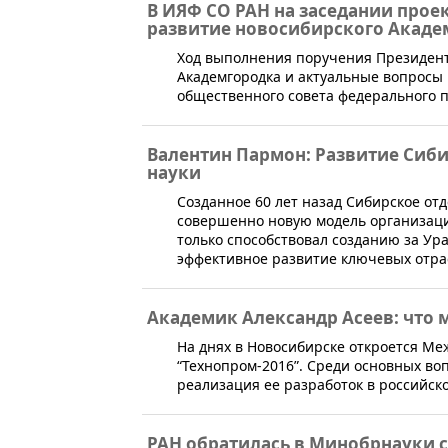
В ИЯФ СО РАН на заседании прое
развитие новосибирского Акаде
​​Ход выполнения поручения Президен
Академгородка и актуальные вопросы
общественного совета федерального п
Валентин Пармон: Развитие Сиби
науки
​Созданное 60 лет назад Сибирское о
совершенно новую модель организаци
только способствовал созданию за Ур
эффективное развитие ключевых отра
Академик Александр Асеев: что
На днях в Новосибирске откроется М
“Технопром-2016”. Среди основных во
реализация ее разработок в российс
РАН обратилась в Минобрнауки 