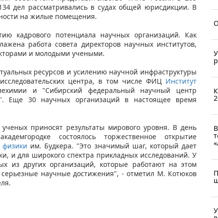
 134 дел рассматривались в судах общей юрисдикции. В
нности на жилые помещения.
О
тию кадрового потенциала научных организаций. Как
лажена работа совета директоров научных институтов,
екторами и молодыми учеными.
У
р
туальных ресурсов и усилению научной инфраструктуры
 исследовательских центра, в том числе ФИЦ
Институт
ехимии и "Сибирский федеральный научный центр
К
2
к". Еще 30 научных организаций в настоящее время
 ученых приносят результаты мирового уровня. В день
В
т
кадемгородке состоялось торжественное открытие
«
 физики
им. Будкера. "Это значимый шаг, который дает
и, и для широкого спектра прикладных исследований. У
х из других организаций, которые работают на этом
П
серьезные научные достижения", - отметил М. Котюков
ш
ля.
У
в