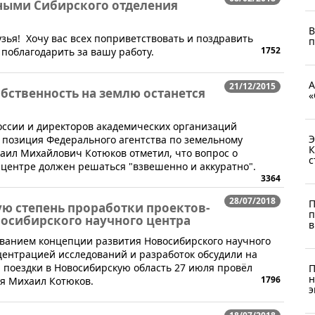
ёными Сибирского отделения
В
зья! Хочу вас всех поприветствовать и поздравить
п
1752
 поблагодарить за вашу работу.
А
21/12/2015
бственность на землю останется
«
оссии и директоров академических организаций
Э
 позиция Федерального агентства по земельному
К
хаил Михайлович Котюков отметил, что вопрос о
с
центре должен решаться "взвешенно и аккуратно".
3364
28/07/2018
П
ю степень проработки проектов-
п
осибирского научного центра
в
ованием концепции развития Новосибирского научного
центрацией исследований и разработок обсудили на
 поездки в Новосибирскую область 27 июля провёл
П
н
1796
я Михаил Котюков.
э