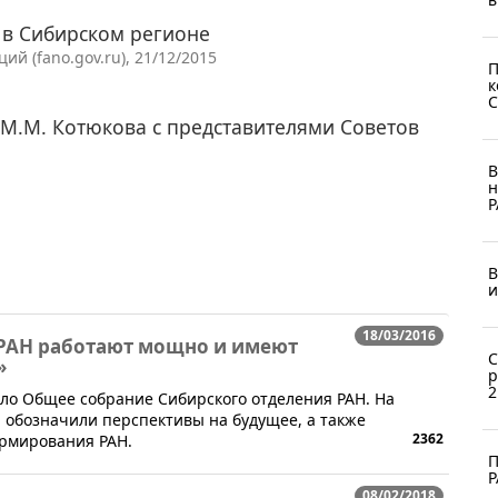
 в Сибирском регионе
й (fano.gov.ru), 21/12/2015
П
к
С
М.М. Котюкова с представителями Советов
В
н
Р
В
и
18/03/2016
 РАН работают мощно и имеют
С
»
р
2
ло Общее собрание Сибирского отделения РАН. На
, обозначили перспективы на будущее, а также
2362
рмирования РАН.
П
Р
08/02/2018