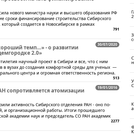
Г
просила нового министра науки и высшего образования РФ
2
ие сроки финансирование строительства Сибирского
 который создается в Новосибирске в рамках
791
З
с
30/07/2020
хороший темп…» - о развитии
демгородке 2.0»
С
тилетия научный проект в Сибири и все, что с ним
н
ов в вузах до создания комфортной среды для ученых —
ального центра и огромная ответственность региона.
513
У
С
19/01/2016
РАН сопротивляется атомизации
К
или активность Сибирского отделения РАН - оно по-
а
й, и организационной работы. Итоги прошедшего
ской академии наук и председатель СО РАН академик
2277
Ф
К