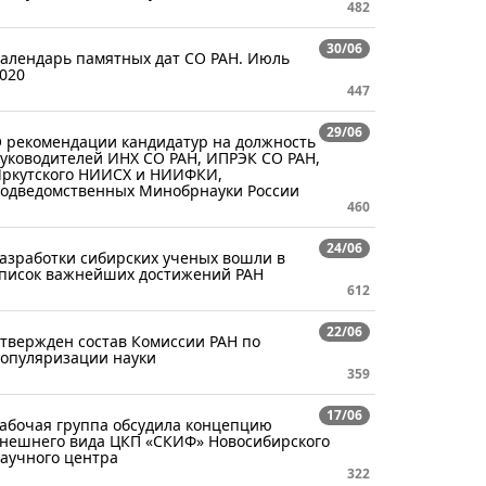
482
30/06
алендарь памятных дат СО РАН. Июль
020
447
29/06
 рекомендации кандидатур на должность
уководителей ИНХ СО РАН, ИПРЭК СО РАН,
ркутского НИИСХ и НИИФКИ,
одведомственных Минобрнауки России
460
24/06
азработки сибирских ученых вошли в
писок важнейших достижений РАН
612
22/06
твержден состав Комиссии РАН по
опуляризации науки
359
17/06
абочая группа обсудила концепцию
нешнего вида ЦКП «СКИФ» Новосибирского
аучного центра
322