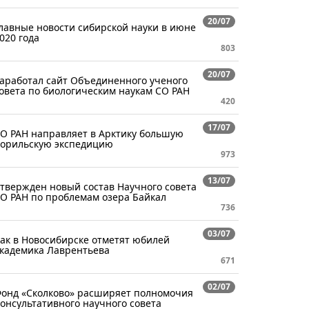
20/07
лавные новости сибирской науки в июне
020 года
803
20/07
аработал сайт Объединенного ученого
овета по биологическим наукам СО РАН
420
17/07
О РАН направляет в Арктику большую
орильскую экспедицию
973
13/07
твержден новый состав Научного совета
О РАН по проблемам озера Байкал
736
03/07
ак в Новосибирске отметят юбилей
кадемика Лаврентьева
671
02/07
онд «Сколково» расширяет полномочия
онсультативного научного совета