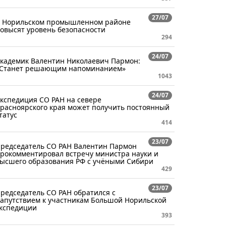
27/07
 Норильском промышленном районе
овысят уровень безопасности
294
24/07
кадемик Валентин Николаевич Пармон:
Станет решающим напоминанием»
1043
24/07
кспедиция СО РАН на севере
расноярского края может получить постоянный
татус
414
23/07
редседатель СО РАН Валентин Пармон
рокомментировал встречу министра науки и
ысшего образования РФ с учёными Сибири
429
23/07
редседатель СО РАН обратился с
апутствием к участникам Большой Норильской
кспедиции
393