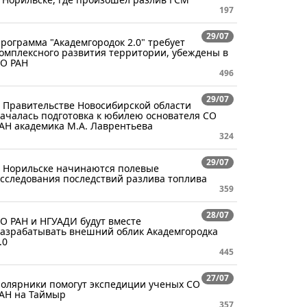
197
29/07
рограмма "Академгородок 2.0" требует
омплексного развития территории, убеждены в
О РАН
496
29/07
 Правительстве Новосибирской области
ачалась подготовка к юбилею основателя СО
АН академика М.А. Лаврентьева
324
29/07
 Норильске начинаются полевые
сследования последствий разлива топлива
359
28/07
О РАН и НГУАДИ будут вместе
азрабатывать внешний облик Академгородка
.0
445
27/07
олярники помогут экспедиции ученых СО
АН на Таймыр
357