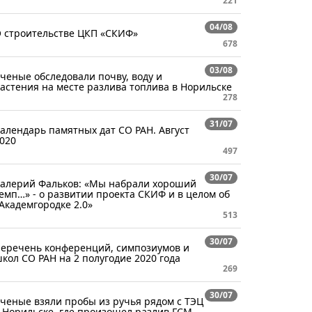
221
04/08
 строительстве ЦКП «СКИФ»
678
03/08
ченые обследовали почву, воду и
астения на месте разлива топлива в Норильске
278
31/07
алендарь памятных дат СО РАН. Август
020
497
30/07
алерий Фальков: «Мы набрали хороший
емп…» - о развитии проекта СКИФ и в целом об
Академгородке 2.0»
513
30/07
еречень конференций, симпозиумов и
кол СО РАН на 2 полугодие 2020 года
269
30/07
ченые взяли пробы из ручья рядом с ТЭЦ
 Норильске, где произошел разлив ГСМ