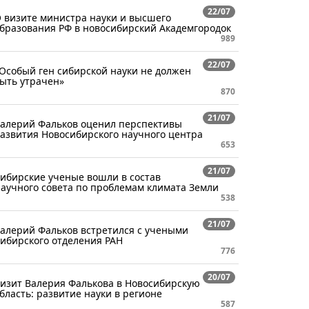
22/07
 визите министра науки и высшего
бразования РФ в новосибирский Академгородок
989
22/07
Особый ген сибирской науки не должен
ыть утрачен»
870
21/07
алерий Фальков оценил перспективы
азвития Новосибирского научного центра
653
21/07
ибирские ученые вошли в состав
аучного совета по проблемам климата Земли
538
21/07
алерий Фальков встретился с учеными
ибирского отделения РАН
776
20/07
изит Валерия Фалькова в Новосибирскую
бласть: развитие науки в регионе
587