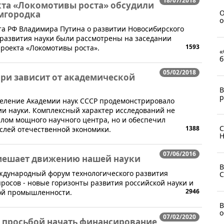
18/07/2018
кта «Локомотивы роста» обсудили
О
мгородка
о
та РФ Владимира Путина о развитии Новосибирского
 развития науки были рассмотрены на заседании
1593
роекта «Локомотивы роста​».
«
б
05/02/2018
ри зависит от академической
В
р
тделение Академии наук СССР продемонстрировало
и науки. Комплексный характер исследований не
алом мощного научного центра, но и обеспечил
С
1388
слей отечественной экономики.
Н
07/06/2016
 мешает движению нашей науки
В
еждународный форум технологического развития
C
просов - новые горизонты развития российской науки и
2946
кой промышленности.
В
о
07/02/2020
с просьбой начать финансирование