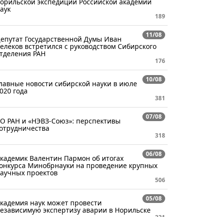
орильской экспедиции Российской академии
аук
189
11/08
епутат Государственной Думы Иван
елеков встретился с руководством Сибирского
тделения РАН
176
10/08
лавные новости сибирской науки в июле
020 года
381
07/08
О РАН и «НЭВЗ-Союз»: перспективы
отрудничества
318
06/08
кадемик Валентин Пармон об итогах
онкурса Минобрнауки на проведение крупных
аучных проектов
506
05/08
кадемия наук может провести
езависимую экспертизу аварии в Норильске