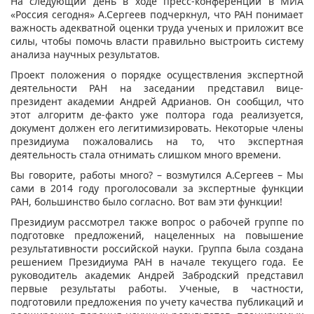
На следующий день в ходе пресс-конференции в МИА
«Россия сегодня» А.Сергеев подчеркнул, что РАН понимает
важность адекватной оценки труда ученых и приложит все
силы, чтобы помочь власти правильно выстроить систему
анализа научных результатов.
Проект положения о порядке осуществления экспертной
деятельности РАН на заседании представил вице-
президент академии Андрей Адрианов. Он сообщил, что
этот алгоритм де-факто уже полтора года реализуется,
документ должен его легитимизировать. Некоторые члены
президиума пожаловались на то, что экспертная
деятельность стала отнимать слишком много времени.
Вы говорите, работы много? – возмутился А.Сергеев – Мы
сами в 2014 году проголосовали за экспертные функции
РАН, большинство было согласно. Вот вам эти функции!
Президиум рассмотрел также вопрос о рабочей группе по
подготовке предложений, нацеленных на повышение
результативности российской науки. Группа была создана
решением Президиума РАН в начале текущего года. Ее
руководитель академик Андрей Забродский представил
первые результаты работы. Ученые, в частности,
подготовили предложения по учету качества публикаций и