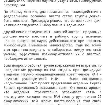
расширению перечня научных результатов, планируемых
в госзадании.
По общему мнению, для налаживания взаимодействия с
федеральными органами власти статус группы должен
быть повышен. Президиум решил, что ее возглавит один
из вице-президентов. Выбор пал на А.Адрианова.
Другой вице-президент РАН – Алексей Хохлов – предложил
дополнительно включить в рабочую группу активных
членов Совета по науке, действовавшего при прежнем
Минобрнауки. Нынешнее министерство, судя по всему,
этот орган воссоздавать не собирается, между тем опыт
ученых, эффективно взаимодействовавших с властью,
необходимо использовать.
Если вопрос о рабочей группе возражений не встретил, то
предложение руководства РАН создать при Президиуме
академии Научно-координационный совет членов РАН –
научных руководителей НИИ – было воспринято
неоднозначно. Этот проект представлял академик Сергей
Багаев, призванный возглавить совет. Он констатировал,
что академия стремительно утрачивает связь с
институтами: сегодня члены РАН стоят у руля только 25
академических НИИ. Кроме восстановления этой связи