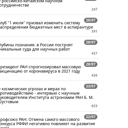
 российско-китайском научном
отрудничестве
247
28/07
луб "1 июля" призвал изменить систему
аспределения бюджетных мест в аспирантуре
391
28/07
лубины познания: в России построят
никальные суда для научных работ
427
28/07
резидент РАН спрогнозировал массовую
акцинацию от коронавируса в 2021 году
426
23/07
 космических угрозах и мерах по
ротиводействию - интервью с научным
уководителем Института астрономии РАН Б. М.
Шустовым
653
22/07
рофсоюз РАН: Отмена самого массового
онкурса РФФИ негативно повлияет на развитие
ауки