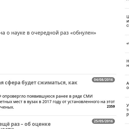
Ц
и
с
на о науке в очередной раз «обнулен»
«
Н
н
04/08/2016
я сфера будет сжиматься, как
А
о
РФ опровергло появившуюся ранее в ряде СМИ
ых мест в вузах в 2017 году от установленного на этот
У
2359
ученых.
т
р
25/05/2016
ещё раз – об оценке