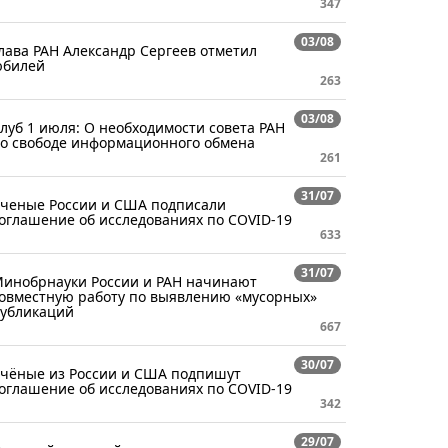
347
03/08
лава РАН Александр Сергеев отметил
билей
263
03/08
луб 1 июля: О необходимости совета РАН
о свободе информационного обмена
261
31/07
ченые России и США подписали
оглашение об исследованиях по COVID-19
633
31/07
инобрнауки России и РАН начинают
овместную работу по выявлению «мусорных»
убликаций
667
30/07
чёные из России и США подпишут
оглашение об исследованиях по COVID-19
342
29/07