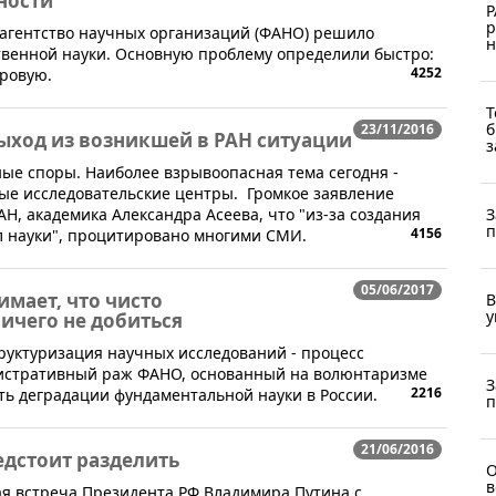
ности
Р
р
е агентство научных организаций (ФАНО) решило
н
твенной науки. Основную проблему определили быстро:
4252
ировую.
Т
б
23/11/2016
ыход из возникшей в РАН ситуации
з
ые споры. Наиболее взрывоопасная тема сегодня -
ые исследовательские центры. Громкое заявление
Н, академика Александра Асеева, что "из-за создания
З
п
4156
л науки", процитировано многими СМИ.
05/06/2017
мает, что чисто
В
у
чего не добиться
труктуризация научных исследований - процесс
истративный раж ФАНО, основанный на волюнтаризме
З
2216
ть деградации фундаментальной науки в России.
п
21/06/2016
дстоит разделить
О
в
ная встреча Президента РФ Владимира Путина с