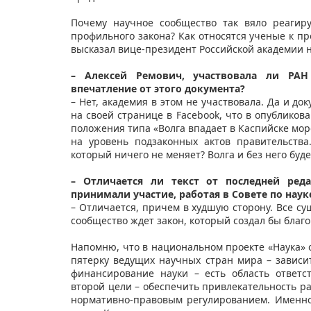
Почему научное сообщество так вяло реагир
профильного закона? Как относятся ученые к п
высказал вице-президент Российской академии 
– Алексей Ремович, участвовала ли РАН
впечатление от этого документа?
– Нет, академия в этом не участвовала. Да и д
на своей странице в Facebook, что в опублико
положения типа «Волга впадает в Каспийске море
на уровень подзаконных актов правительства
который ничего не меняет? Волга и без него буд
– Отличается ли текст от последней ред
принимали участие, работая в Совете по на
– Отличается, причем в худшую сторону. Все с
сообщество ждет закон, который создал бы благ
Напомню, что в национальном проекте «Наука» 
пятерку ведущих научных стран мира – зависи
финансирование науки – есть область ответс
второй цели – обеспечить привлекательность ра
нормативно-правовым регулированием. Именно