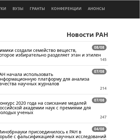
УКИ
ВУЗЫ
ГРАНТЫ
КОНФЕРЕНЦИИ
АНОНСЫ
Новости РАН
08/08
имики создали семейство веществ,
оторое избирательно разделяет этан и этилен
145
07/08
АН начала использовать
нформационную платформу для анализа
ачества научных журналов
214
07/08
онкурс 2020 года на соискание медалей
оссийской академии наук с премиями для
олодых ученых
247
04/08
инобрнауки присоединилось к РАН в
орьбе с фальсификацией научных исследований