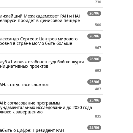
730
26/06
лижайший Межакадемсовет РАН и НАН
еларуси пройдёт в Денисовой пещере
500
26/06
лександр Сергеев: Центров мирового
ровня в стране могло быть больше
967
26/06
луб «1 июля» озабочен судьбой конкурса
нициативных проектов
692
25/06
АН: статус «все сложно»
487
25/06
АН: согласование программы
ундаментальных исследований до 2030 года
лизко к завершению
835
25/06
абыть о цифре: Президент РАН