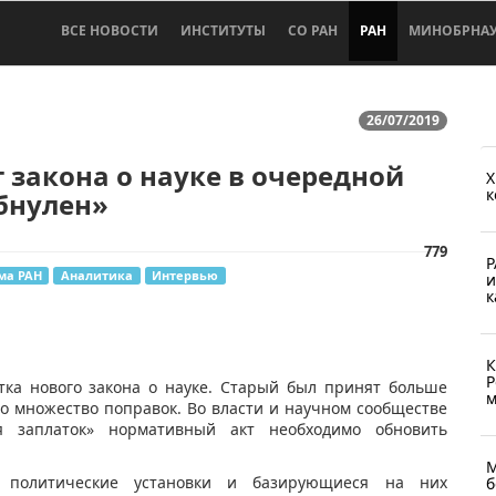
ВСЕ НОВОСТИ
ИНСТИТУТЫ
СО РАН
РАН
МИНОБРНА
26/07/2019
 закона о науке в очередной
Х
к
бнулен»
779
Р
ма РАН
Аналитика
Интервью
и
к
К
Р
отка нового закона о науке. Старый был принят больше
м
ено множество поправок. Во власти и научном сообществе
я заплаток» нормативный акт необходимо обновить
М
к политические установки и базирующиеся на них
б