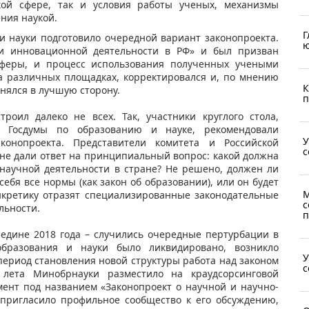
ской сфере, так и условия работы ученых, механизмы
ния наукой.
Г
и науки подготовило очередной вариант законопроекта.
ю
 и инновационной деятельности в РФ» и был призван
 сферы, и процесс использования полученных учеными
на различных площадках, корректировался и, по мнению
К
нялся в лучшую сторону.
п
роил далеко не всех. Так, участники круглого стола,
 Госдумы по образованию и науке, рекомендовали
У
конопроекта. Представители комитета и Российской
с
 не дали ответ на принципиальный вопрос: какой должна
 научной деятельности в стране? Не решено, должен ли
ебя все нормы (как закон об образовании), или он будет
М
нкретику отразят специализированные законодательные
с
льности.
п
редине 2018 года – случились очередные пертурбации в
образования и науки было ликвидировано, возникло
У
период становления новой структуры работа над законом
с
лета Минобрнауки разместило на краудсорсинговой
умент под названием «Законопроект о научной и научно-
и пригласило профильное сообщество к его обсуждению,