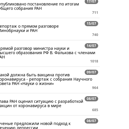
17/07
публиковано постановление по итогам
бщего собрания РАН
711
15/07
епортаж о прямом разговоре
инобрнауки и РАН
740
14/07
рямой разговор министра науки и
ысшего образования РФ В. Фалькова с членами
АН
1018
09/07
акой должна быть вакцина против
оронавируса - репортаж с собрания Научного
овета РАН «Науки о жизни»
964
08/07
лава РАН оценил ситуацию с разработкой
акцин от коронавируса в мире
685
08/07
ченые предложили новой подход к
ечению депрессии