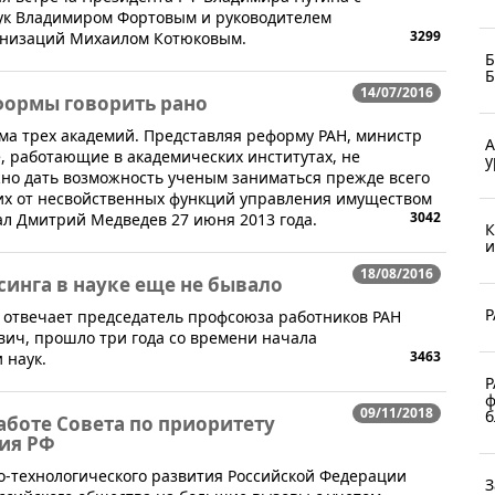
ук Владимиром Фортовым и руководителем
3299
анизаций Михаилом Котюковым.
Б
Б
14/07/2016
формы говорить рано
рма трех академий. Представляя реформу РАН, министр
А
, работающие в академических институтах, не
у
но дать возможность ученым заниматься прежде всего
 их от несвойственных функций управления имуществом
3042
ал Дмитрий Медведев 27 июня 2013 года.
К
и
18/08/2016
инга в науке еще не бывало​
Р
 отвечает председатель профсоюза работников РАН
ич, прошло три года со времени начала
3463
 наук.
Р
ф
09/11/2018
б
боте Совета по приоритету
ия РФ
о-технологического развития Российской Федерации
З