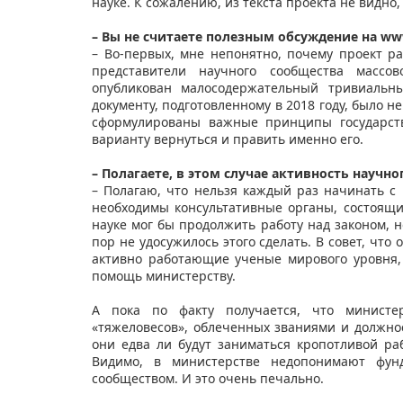
науке. К сожалению, из текста проекта не видно
– Вы не считаете полезным обсуждение на ww
– Во-первых, мне непонятно, почему проект р
представители научного сообщества массов
опубликован малосодержательный тривиальны
документу, подготовленному в 2018 году, было 
сформулированы важные принципы государств
варианту вернуться и править именно его.
– Полагаете, в этом случае активность научн
– Полагаю, что нельзя каждый раз начинать с 
необходимы консультативные органы, состоящи
науке мог бы продолжить работу над законом, но
пор не удосужилось этого сделать. В совет, что
активно работающие ученые мирового уровня,
помощь министерству.
А пока по факту получается, что министе
«тяжеловесов», облеченных званиями и должно
они едва ли будут заниматься кропотливой ра
Видимо, в министерстве недопонимают фун
сообществом. И это очень печально.