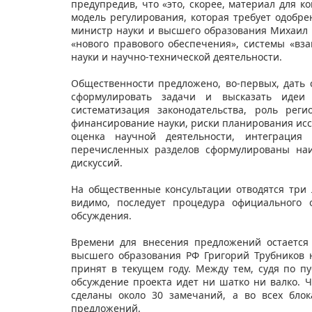
предупредив, что «это, скорее, материал для ко
модель регулирования, которая требует одобр
министр науки и высшего образования Михаил 
«нового правового обеспечения», системы «в
науки и научно-технической деятельности.
Общественности предложено, во-первых, дать с
сформулировать задачи и высказать идеи 
систематизация законодательства, роль рег
финансирование науки, риски планирования исс
оценка научной деятельности, интеграция
перечисленных разделов сформулированы на
дискуссий.
На общественные консультации отводятся три 
видимо, последует процедура официального 
обсуждения.
Времени для внесения предложений остается
высшего образования РФ Григорий Трубников 
принят в текущем году. Между тем, судя по 
обсуждение проекта идет ни шатко ни валко. Ч
сделаны около 30 замечаний, а во всех бло
предложений.