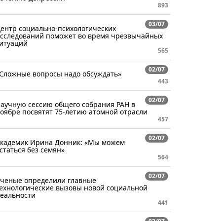
893
03/07
ентр социально-психологических
сследований поможет во время чрезвычайных
итуаций
565
02/07
Сложные вопросы надо обсуждать»
443
02/07
аучную сессию общего собрания РАН в
оябре посвятят 75-летию атомной отрасли
457
02/07
кадемик Ирина Донник: «Мы можем
статься без семян»
564
02/07
ченые определили главные
ехнологические вызовы новой социальной
еальности
441