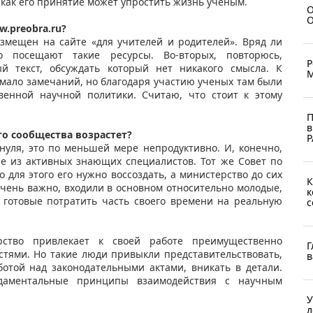
, как его принятие может упростить жизнь ученым.
О
О
w.preobra.ru?
азмещен на сайте «для учителей и родителей». Вряд ли
о посещают такие ресурсы. Во-вторых, повторюсь,
Р
й текст, обсуждать который нет никакого смысла. К
М
немало замечаний, но благодаря участию ученых там были
енной научной политики. Считаю, что стоит к этому
П
в
ого сообщества возрастет?
Р
нуля, это по меньшей мере непродуктивно. И, конечно,
е из активных знающих специалистов. Тот же Совет по
 для этого его нужно воссоздать, а министерство до сих
К
 очень важно, входили в основном относительно молодые,
к
 готовые потратить часть своего времени на реальную
с
рство привлекает к своей работе преимущественно
Г
стями. Но такие люди привыкли представительствовать,
в
ботой над законодательными актами, вникать в детали.
даментальные принципы взаимодействия с научным
У
л