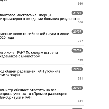
980
21/07
вантовое многоточие. Творцы
икролазеров в ожидании больших результатов
366
20/07
лавные новости сибирской науки в июне
020 года
777
20/07
его хочет РАН? По следам встречи
кадемиков с министром
469
20/07
од общей редакцией. РАН уточнила
писок задач
531
20/07
инистр обещает ответить на все
опросы ученых - о «Прямом разговоре»
инобрнауки и РАН
611