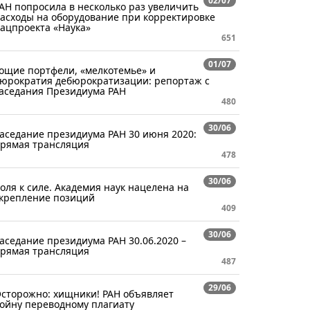
02/07
АН попросила в несколько раз увеличить
асходы на оборудование при корректировке
ацпроекта «Наука»
651
01/07
ощие портфели, «мелкотемье» и
юрократия дебюрократизации: репортаж с
аседания Президиума РАН
480
30/06
аседание президиума РАН 30 июня 2020:
рямая трансляция
478
30/06
оля к силе. Академия наук нацелена на
крепление позиций
409
30/06
аседание президиума РАН 30.06.2020 –
рямая трансляция
487
29/06
сторожно: хищники! РАН объявляет
ойну переводному плагиату