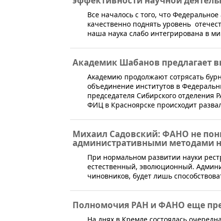
эффективности научной деятель
Все началось с того, что Федерально
качественно поднять уровень отечес
наша наука слабо интегрирована в м
Академик Шабанов предлагает в
​Академию продолжают сотрясать бурн
объединение институтов в Федеральн
председателя Сибирского отделения РА
ФИЦ в Красноярске происходит разва
Михаил Садовский: ФАНО не пони
административными методами ни
​​При нормальном развитии науки рес
естественный, эволюционный. Админ
чиновников, будет лишь способствова
Полномочия РАН и ФАНО еще пре
​На днях в Кремле состоялась очеред