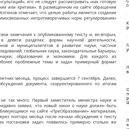
О
нсультаций», его не следует рассматривать «как готовую
с
ения или критики». В размещенном на сайте обращении
Котюков отмечает, что целью работы является создание
заимосвязанных непротиворечивых норм регулирования»
К
р
вои замечания к опубликованному тексту и, во-вторых,
в девяти разделах: формы научной деятельности,
Г
ионов и муниципалитетов в развитии науки, частное
у
ледований, глобальная наука, законодательные барьеры,
 науки, образования и экономики. Для каждого из
иболее проблемные темы и задан примерный формат
П
в
летних месяца, процесс завершится 7 сентября. Далее,
обсуждения документа, скорректированного по итогам
О
п
р
 не так много. Первый заместитель министра науки и
недавно заявил, что новый закон о науке должен быть
публикующимся на сайте «ПреОбразование» материалам,
ерез полтора месяца после начала обсуждения к тексту
П
ках постановки задач появилось примерно столько же
к
н