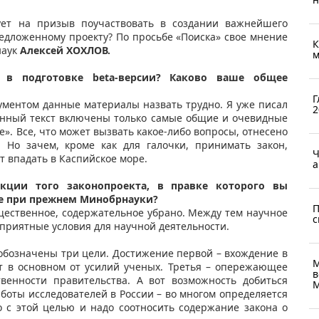
ует на призыв поучаствовать в создании важнейшего
редложенному проекту? По просьбе «Поиска» свое мнение
К
наук
Алексей ХОХЛОВ.
м
 в подготовке beta-версии? Каково ваше общее
Г
окументом данные материалы назвать трудно. Я уже писал
2
ванный текст включены только самые общие и очевидные
». Все, что может вызвать какое-либо вопросы, отнесено
. Но зачем, кроме как для галочки, принимать закон,
Ч
ет впадать в Каспийское море.
а
акции того законопроекта, в правке которого вы
уке при прежнем Минобрнауки?
П
ущественное, содержательное убрано. Между тем научное
с
оприятные условия для научной деятельности.
обозначены три цели. Достижение первой – вхождение в
М
т в основном от усилий ученых. Третья – опережающее
в
твенности правительства. А вот возможность добиться
М
боты исследователей в России – во многом определяется
 с этой целью и надо соотносить содержание закона о