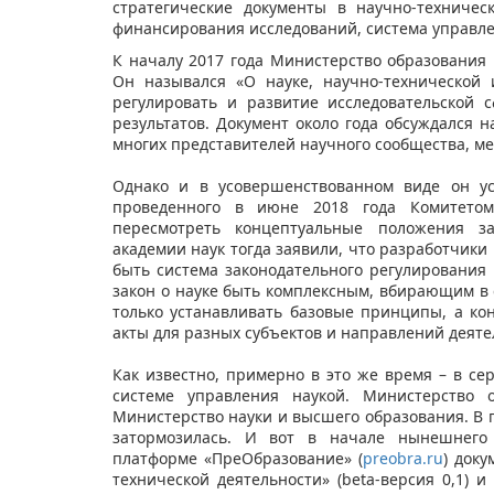
стратегические документы в научно-техниче
финансирования исследований, система управле
К началу 2017 года Министерство образования 
Он назывался «О науке, научно-технической
регулировать и развитие исследовательской
результатов. Документ около года обсуждался 
многих представителей научного сообщества, ме
Однако и в усовершенствованном виде он уст
проведенного в июне 2018 года Комитетом
пересмотреть концептуальные положения за
академии наук тогда заявили, что разработчики
быть система законодательного регулирования
закон о науке быть комплексным, вбирающим в с
только устанавливать базовые принципы, а ко
акты для разных субъектов и направлений деяте
Как известно, примерно в это же время – в се
системе управления наукой. Министерство 
Министерство науки и высшего образования. В 
затормозилась. И вот в начале нынешнего 
платформе «ПреОбразование» (
preobra.ru
) док
технической деятельности» (beta-версия 0,1) 