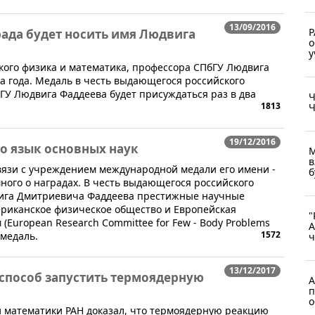
13/09/2016
Р
ада будет носить имя Людвига
о
у
кого физика и математика, профессора СПбГУ Людвига
ва года. Медаль в честь выдающегося российского
ГУ Людвига Фаддеева будет присуждаться раз в два
Ч
1813
Ч
19/12/2016
то язык основных наук
М
в
вязи с учреждением международной медали его имени -
б
ного о наградах. В честь выдающегося российского
вига Дмитриевича Фаддеева престижные научные
ериканское физическое общество и Европейская
"
(European Research Committee for Few - Body Problems
А
1572
 медаль.
ч
13/12/2017
способ запустить термоядерную
А
п
о
й математики РАН доказал, что термоядерную реакцию