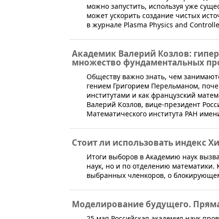
можно запустить, используя уже сущ
может ускорить создание чистых исто
в журнале Plasma Physics and Controlle
Академик Валерий Козлов: гипе
множество фундаментальных пр
​Обществу важно знать, чем занимают
гением Григорием Перельманом, поч
институтами и как французский матем
Валерий Козлов, вице-президент Росс
Математического института РАН имени
Стоит ли использовать индекс Х
Итоги выборов в Академию наук вызв
наук, но и по отделению математики.
выбранных членкоров, о блокирующем 
Моделирование будущего. Пряма
25 мая Российская академия наук про