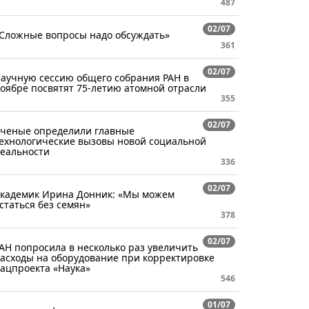
487
02/07
Сложные вопросы надо обсуждать»
361
02/07
аучную сессию общего собрания РАН в
оябре посвятят 75-летию атомной отрасли
355
02/07
ченые определили главные
ехнологические вызовы новой социальной
еальности
336
02/07
кадемик Ирина Донник: «Мы можем
статься без семян»
378
02/07
АН попросила в несколько раз увеличить
асходы на оборудование при корректировке
ацпроекта «Наука»
546
01/07