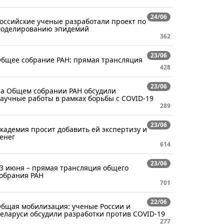
24/06
оссийские ученые разработали проект по
оделированию эпидемий
362
23/06
бщее собрание РАН: прямая трансляция
428
23/06
а Общем собрании РАН обсудили
аучные работы в рамках борьбы с COVID-19
289
23/06
кадемия просит добавить ей экспертизу и
енег
614
23/06
3 июня – прямая трансляция общего
обрания РАН
701
22/06
бщая мобилизация: ученые России и
еларуси обсудили разработки против COVID-19
277