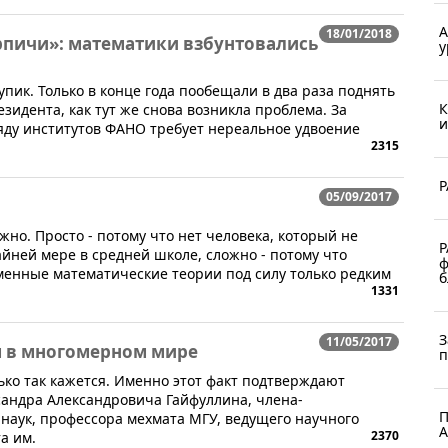
А
18/01/2018
рпичи»: математики взбунтовались
у
упик. Только в конце года пообещали в два раза поднять
К
езидента, как тут же снова возникла проблема. За
и
яду институтов ФАНО требует нереальное удвоение
2315
Р
05/09/2017
жно. Просто - потому что нет человека, который не
Р
айней мере в средней школе, сложно - потому что
ф
енные математические теории под силу только редким
б
1331
З
11/05/2017
м в многомерном мире
п
лько так кажется. Именно этот факт подтверждают
андра Александровича Гайфуллина, члена-
П
наук, профессора мехмата МГУ, ведущего научного
А
2370
а им.