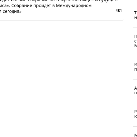
иса». Собрание пройдет в Международном
481
 сегодня».
Т
н
П
с
М
Р
п
А
п
Р
Р
М