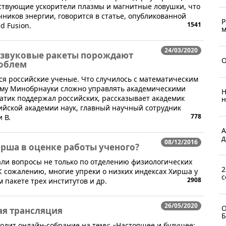
ествующие ускорители плазмы и магнитные ловушки, что
чников энергии, говорится в статье, опубликованной
Р
1541
d Fusion.
м
24/03/2020
рзвуковые ракеты порождают
О
облем
ся российские ученые. Что случилось с математическим
ему Минобрнауки сложно управлять академическими
Н
атик поддержал российских, рассказывает академик
н
ийской академии наук, главный научный сотрудник
778
 В.
А
д
08/12/2016
ирша в оценке работы ученого?
али вопросы не только по отделению физиологических
2
 К сожалению, многие упреки о низких индексах Хирша у
с
2908
пакете трех институтов и др.
26/05/2020
О
я трансляция
Б
водит онлайн-собрание на тему: «Настоящее и будущее: