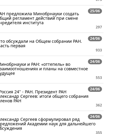
25/06
АН предложила Минобрнауки создать
бщий регламент действий при смене
чредителя института
297
24/06
то обсуждали на Общем собрании РАН.
асть первая​​
933
24/06
инобрнауки и РАН: «оттепель» во
заимоотношениях и планы на совместное
удущее
553
24/06
Россия 24" - РАН. Президент РАН
лександр Сергеев: итоги общего собрания
ленов РАН
362
24/06
лександр Сергеев сформулировал ряд
редложений Академии наук для дальнейшего
бсуждения
355