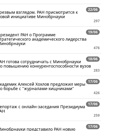
22/06
резвым взглядом. РАН присмотрится к
овой инициативе Минобрнауки
297
19/06
резидент РАН о Программе
тратегического академического лидерства
инобрнауки
476
18/06
АН готова сотрудничать с Минобрнауки
о повышению конкурентоспособности вузов
283
17/06
кадемик Алексей Хохлов предложил меры
о борьбе с "журналами-хищниками"
426
17/06
епортаж с онлайн-заседания Президиума
АН
259
17/06
инобрнауки представило РАН новую