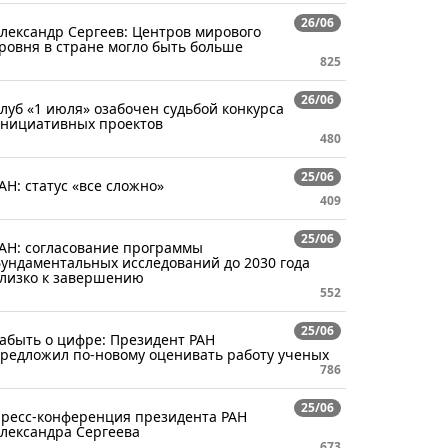
26/06
лександр Сергеев: Центров мирового
ровня в стране могло быть больше
825
26/06
луб «1 июля» озабочен судьбой конкурса
нициативных проектов
480
25/06
АН: статус «все сложно»
409
25/06
АН: согласование программы
ундаментальных исследований до 2030 года
лизко к завершению
552
25/06
абыть о цифре: Президент РАН
редложил по-новому оценивать работу ученых
786
25/06
ресс-конференция президента РАН
лександра Сергеева
673