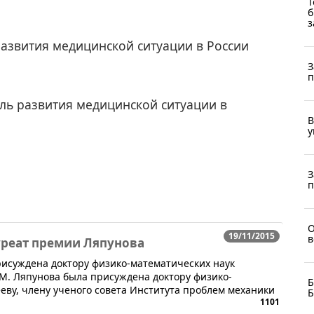
Т
б
з
азвития медицинской ситуации в России
З
п
ль развития медицинской ситуации в
В
у
З
п
О
19/11/2015
в
уреат премии Ляпунова
рисуждена доктору физико-математических наук
М. Ляпунова была присуждена доктору физико-
Б
ву, члену ученого совета Института проблем механики
Б
1101