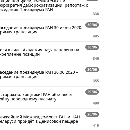
ощие портфели, «мелкотемье» и
юрократия дебюрократизации: репортаж с
аседания Президиума РАН
338
30/06
аседание президиума РАН 30 июня 2020:
рямая трансляция
405
30/06
оля к силе. Академия наук нацелена на
крепление позиций
346
30/06
аседание президиума РАН 30.06.2020 –
рямая трансляция
355
29/06
сторожно: хищники! РАН объявляет
ойну переводному плагиату
499
26/06
лижайший Межакадемсовет РАН и НАН
еларуси пройдёт в Денисовой пещере
419