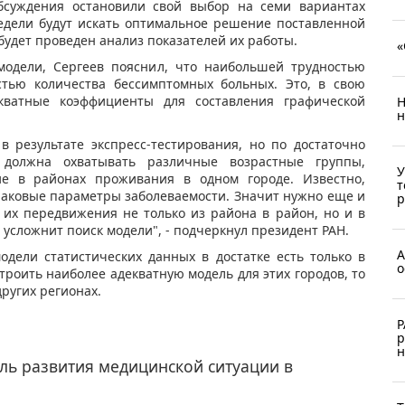
обсуждения остановили свой выбор на семи вариантах
едели будут искать оптимальное решение поставленной
будет проведен анализ показателей их работы.
«
модели, Сергеев пояснил, что наибольшей трудностью
стью количества бессимптомных больных. Это, в свою
кватные коэффициенты для составления графической
Н
н
 результате экспресс-тестирования, но по достаточно
 должна охватывать различные возрастные группы,
У
ие в районах проживания в одном городе. Известно,
т
наковые параметры заболеваемости. Значит нужно еще и
р
их передвижения не только из района в район, но и в
, усложнит поиск модели", - подчеркнул президент РАН.
А
одели статистических данных в достатке есть только в
о
троить наиболее адекватную модель для этих городов, то
ругих регионах.
Р
р
н
ль развития медицинской ситуации в