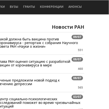
УКИ
ВУЗЫ
ГРАНТЫ
КОНФЕРЕНЦИИ
АНОНСЫ
Новости РАН
09/07
акой должна быть вакцина против
оронавируса - репортаж с собрания Научного
овета РАН «Науки о жизни»
551
08/07
лава РАН оценил ситуацию с разработкой
акцин от коронавируса в мире
460
08/07
ченые предложили новой подход к
ечению депрессии
565
03/07
ентр социально-психологических
сследований поможет во время чрезвычайных
итуаций