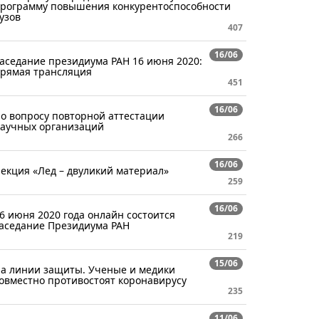
рограмму повышения конкурентоспособности
узов
407
16/06
аседание президиума РАН 16 июня 2020:
рямая трансляция
451
16/06
о вопросу повторной аттестации
аучных организаций
266
16/06
екция «Лед – двуликий материал»
259
16/06
6 июня 2020 года онлайн состоится
аседание Президиума РАН
219
15/06
а линии защиты. Ученые и медики
овместно противостоят коронавирусу
235
11/06