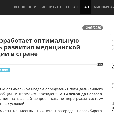
ВСЕ НОВОСТИ
ИНСТИТУТЫ
СО РАН
РАН
МИНОБРНА
12/05/2020
азработает оптимальную
К
к
ь развития медицинской
с
ии в стране
Г
253
в
атика
У
л
отке оптимальной модели определения пути дальнейшего
сообщил "Интерфаксу" президент РАН
Александр Сергеев
,
ответ на главный вопрос - как, не перегружая систему
инных условий.
Ц
и
исты из Москвы, Нижнего Новгорода, Новосибирска,
с