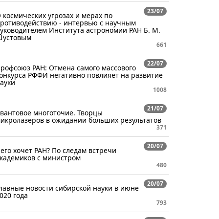
23/07
 космических угрозах и мерах по
ротиводействию - интервью с научным
уководителем Института астрономии РАН Б. М.
Шустовым
661
22/07
рофсоюз РАН: Отмена самого массового
онкурса РФФИ негативно повлияет на развитие
ауки
1008
21/07
вантовое многоточие. Творцы
икролазеров в ожидании больших результатов
371
20/07
его хочет РАН? По следам встречи
кадемиков с министром
480
20/07
лавные новости сибирской науки в июне
020 года
793