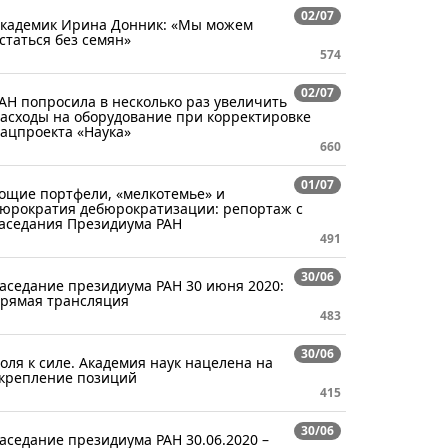
02/07
кадемик Ирина Донник: «Мы можем
статься без семян»
574
02/07
АН попросила в несколько раз увеличить
асходы на оборудование при корректировке
ацпроекта «Наука»
660
01/07
ощие портфели, «мелкотемье» и
юрократия дебюрократизации: репортаж с
аседания Президиума РАН
491
30/06
аседание президиума РАН 30 июня 2020:
рямая трансляция
483
30/06
оля к силе. Академия наук нацелена на
крепление позиций
415
30/06
аседание президиума РАН 30.06.2020 –