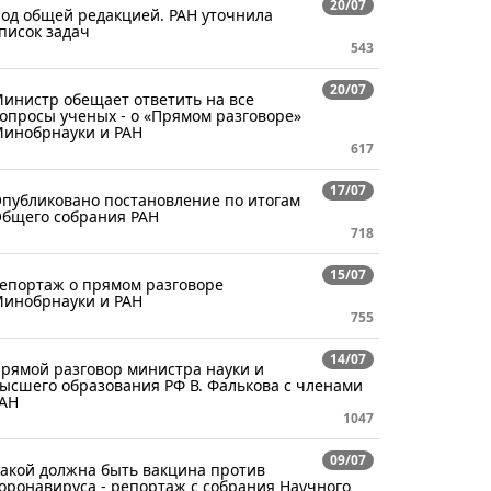
20/07
од общей редакцией. РАН уточнила
писок задач
543
20/07
инистр обещает ответить на все
опросы ученых - о «Прямом разговоре»
инобрнауки и РАН
617
17/07
публиковано постановление по итогам
бщего собрания РАН
718
15/07
епортаж о прямом разговоре
инобрнауки и РАН
755
14/07
рямой разговор министра науки и
ысшего образования РФ В. Фалькова с членами
АН
1047
09/07
акой должна быть вакцина против
оронавируса - репортаж с собрания Научного