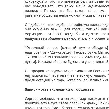
консенсуса о том, что является целями развити
нас объединяет? Что такое наша идентичност
появился. Потому что без такого консенсуса
развитие общества невозможно", - сказал глава 
Он добавил, что подобные проблемы поиска иде
они особенно важны для России, так как на
формации - от СССР, когда была идентичность
нащупываем общение ценности, цели и ориентир
"Огромный вопрос [который нужно обсудить]
нацпроектов - "Демография"] номер один. Мы по
1,7, который мы запланировали к 2024 году, м
путем]. И каким образом будем его увеличивать? 
Он предложил задуматься, а сможет ли Россия а
научились их "переплавлять" в единую нацию. "
предшествующие годы, когда пошел наплыв имми
Зависимость экономики от общества
Сергеев добавил, что сегодня мир находится н
понятно, что наука стала реальной движущей си
науке, которая дает базовые фундаментальные