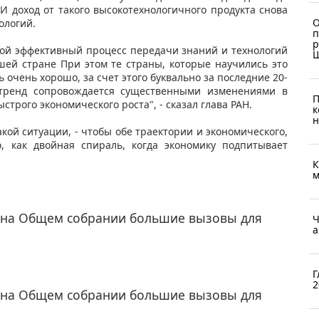
И доход от такого высокотехнологичного продукта снова
О
ологий.
п
р
кой эффективный процесс передачи знаний и технологий
ашей стране При этом те страны, которые научились это
 очень хорошо, за счет этого буквально за последние 20-
 тренд сопровождается существенными изменениями в
П
строго экономического роста", - сказал глава РАН.
к
н
акой ситуации, - чтобы обе траектории и экономического,
о, как двойная спираль, когда экономику подпитывает
К
м
 на Общем собрании большие вызовы для
Ч
а
Г
2
 на Общем собрании большие вызовы для