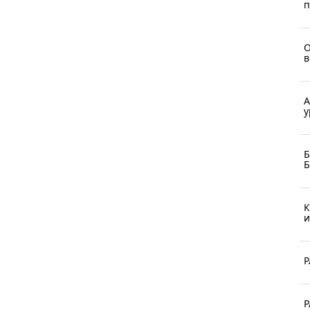
п
О
в
А
у
Б
Б
К
и
Р
Р