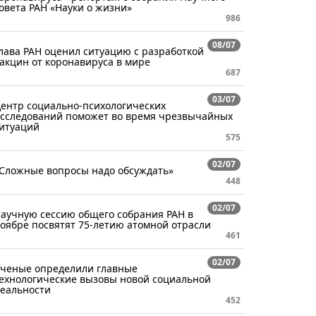
овета РАН «Науки о жизни»
986
08/07
лава РАН оценил ситуацию с разработкой
акцин от коронавируса в мире
687
03/07
ентр социально-психологических
сследований поможет во время чрезвычайных
итуаций
575
02/07
Сложные вопросы надо обсуждать»
448
02/07
аучную сессию общего собрания РАН в
оябре посвятят 75-летию атомной отрасли
461
02/07
ченые определили главные
ехнологические вызовы новой социальной
еальности
452