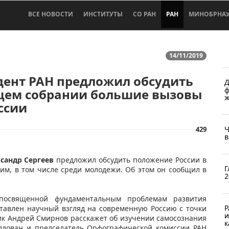
ВСЕ НОВОСТИ
ИНСТИТУТЫ
СО РАН
РАН
МИНОБРНА
14/11/2019
дент РАН предложил обсудить
Д
ф
щем собрании большие вызовы
ж
ссии
Ч
429
в
сандр Сергеев
предложил обсудить положение России в
Г
им, в том числе среди молодежи. Об этом он сообщил в
2
посвященной фундаментальным проблемам развития
Р
ставлен научный взгляд на современную Россию с точки
и
мик Андрей Смирнов расскажет об изучении самосознания
к
олдован и председатель Орфографической комиссии РАН