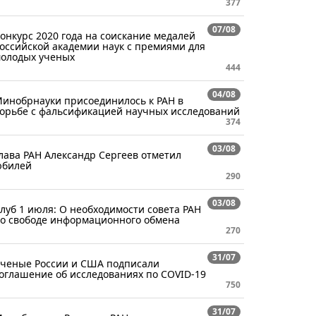
377
07/08
онкурс 2020 года на соискание медалей
оссийской академии наук с премиями для
олодых ученых
444
04/08
инобрнауки присоединилось к РАН в
орьбе с фальсификацией научных исследований
374
03/08
лава РАН Александр Сергеев отметил
билей
290
03/08
луб 1 июля: О необходимости совета РАН
о свободе информационного обмена
270
31/07
ченые России и США подписали
оглашение об исследованиях по COVID-19
750
31/07