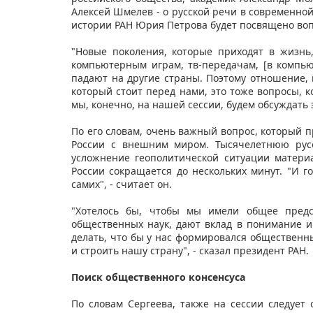
Алексей Шмелев - о русской речи в современной
истории РАН Юрия Петрова будет посвящено воп
"Новые поколения, которые приходят в жизнь
компьютерным играм, тв-передачам, [в компью
падают на другие страны. Поэтому отношение, к
который стоит перед нами, это тоже вопросы, 
мы, конечно, на нашей сессии, будем обсуждать э
По его словам, очень важный вопрос, который пр
России с внешним миром. Тысячелетнюю русо
усложнение геополитической ситуации материа
России сокращается до нескольких минут. "И г
самих", - считает он.
"Хотелось бы, чтобы мы имели общее предс
общественных наук, дают вклад в понимание и
делать, что бы у нас формировался общественны
и строить нашу страну", - сказал президент РАН.
Поиск общественного консенсуса
По словам Сергеева, также на сессии следует