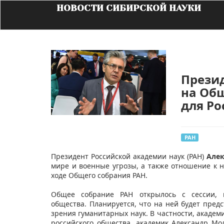
НОВОСТИ СИБИРСКОЙ НАУКИ
Прези
на Об
для Ро
РАН
Президент Российской академии наук (РАН)
Алек
мире и военные угрозы, а также отношение к н
ходе Общего собрания РАН.
Общее собрание РАН открылось с сессии, 
общества. Планируется, что на ней будет пред
зрения гуманитарных наук. В частности, акаде
российского общества, академик Александр М