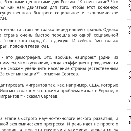
М
я, базовыми ценностями для России. "Кто мы такие? Что
с
ь? Как нам двигаться для того, чтобы этот консенсус
п
 существенного быстрого социальное и экономическое
РАН.
У
нтичности стоят не только перед нашей страной. Однако
с
ша страна очень быстро перешла из одной социальной
 "советского народа", в другую. И сейчас "мы только
ы", пояснил глава РАН.
О
с
 - это демография. Это, вообще, нацпроект [одни из
нимаем, что в условиях, когда коэффициент рождаемости
ы не сможем увеличить население страны [естественным
К
За счет миграции?" - отметил Сергеев.
р
даптировать мигрантов так, как, например, США, которые
Или мы столкнемся с такими проблемами как в Европе, в
Г
грантов?" - сказал Сергеев.
у
П
а этапе быстрого научно-технологического развития, и
в
лой экономического прогресса. И речь идет не просто о
 знания, а том, что научные достижения доводятся до