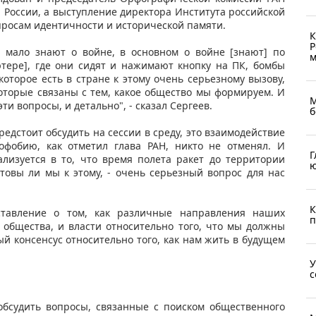
 России, а выступление директора Института российской
росам идентичности и исторической памяти.
К
Р
, мало знают о войне, в основном о войне [знают] по
м
тере], где они сидят и нажимают кнопку на ПК, бомбы
оторое есть в стране к этому очень серьезному вызову,
которые связаны с тем, какое общество мы формируем. И
М
ти вопросы, и детально", - сказал Сергеев.
б
едстоит обсудить на сессии в среду, это взаимодействие
фобию, как отметил глава РАН, никто не отменял. И
Г
лизуется в то, что время полета ракет до территории
ю
отовы ли мы к этому, - очень серьезный вопрос для нас
К
тавление о том, как различные направления наших
п
 общества, и власти относительно того, что мы должны
й консенсус относительно того, как нам жить в будущем
У
с
 обсудить вопросы, связанные с поиском общественного