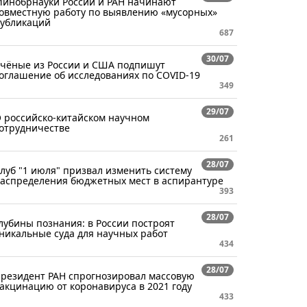
инобрнауки России и РАН начинают
овместную работу по выявлению «мусорных»
убликаций
687
30/07
чёные из России и США подпишут
оглашение об исследованиях по COVID-19
349
29/07
 российско-китайском научном
отрудничестве
261
28/07
луб "1 июля" призвал изменить систему
аспределения бюджетных мест в аспирантуре
393
28/07
лубины познания: в России построят
никальные суда для научных работ
434
28/07
резидент РАН спрогнозировал массовую
акцинацию от коронавируса в 2021 году
433