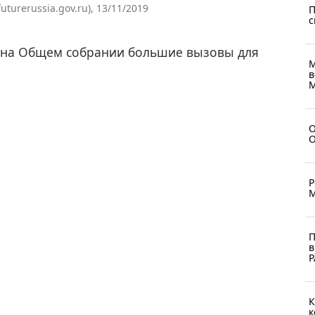
urerussia.gov.ru), 13/11/2019
П
с
 на Общем собрании большие вызовы для
М
в
М
О
О
Р
М
П
в
Р
К
к