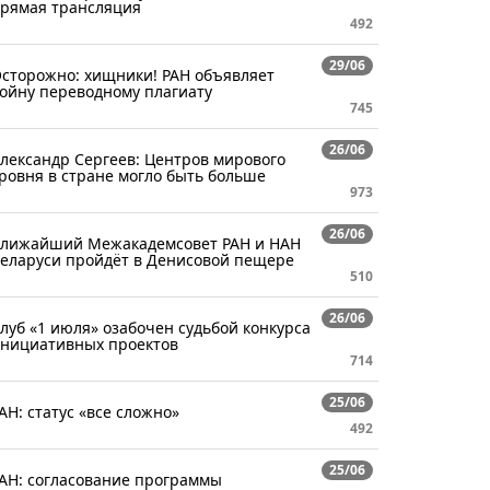
рямая трансляция
492
29/06
сторожно: хищники! РАН объявляет
ойну переводному плагиату
745
26/06
лександр Сергеев: Центров мирового
ровня в стране могло быть больше
973
26/06
лижайший Межакадемсовет РАН и НАН
еларуси пройдёт в Денисовой пещере
510
26/06
луб «1 июля» озабочен судьбой конкурса
нициативных проектов
714
25/06
АН: статус «все сложно»
492
25/06
АН: согласование программы