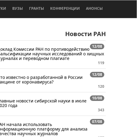
УКИ
ВУЗЫ
ГРАНТЫ
КОНФЕРЕНЦИИ
АНОНСЫ
Новости РАН
12/08
оклад Комиссии РАН по противодействию
альсификации научных исследований о хищных
урналах и переводном плагиате
119
12/08
то известно о разработанной в России
акцине от коронавируса?
120
10/08
лавные новости сибирской науки в июле
020 года
343
07/08
АН начала использовать
нформационную платформу для анализа
ачества научных журналов