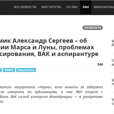
ВСЕ НОВОСТИ
ИНСТИТУТЫ
СО РАН
РАН
МИНОБРНА
28/06/2019
ик Александр Сергеев – об
М
б
ии Марса и Луны, проблемах
ирования, ВАК и аспирантуре
Г
ю
544
Н
РФФИ
Аналитика
К
п
азатели нацпроекта «Наука», кого винить за задержки
т не измерить по публикациям, о чем РАН спорит с
одить ВАК из-под контроля Минобрнауки — в репортаже
У
ва.
с