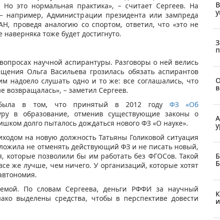
В
. Но это нормальная практика», – считает Сергеев. На
у
я – например, Администрации президента или зампреда
АН, проведя аналогию со спортом, ответил, что «это не
е наверняка тоже будет достигнуто.
З
п
вопросах научной аспирантуры. Разговоры о ней велись
щения Ольга Васильева грозилась обязать аспирантов
О
м надоело слушать одно и то же: все соглашались, что
в
е возвращалась», – заметил Сергеев.
 была в том, что принятый в 2012 году
ФЗ «Об
уру в образование, отменив существующие законы о
А
ишком долго пыталось дождаться нового ФЗ «О науке».
у
риходом на новую должность Татьяны Голиковой ситуация
дложила не отменять действующий ФЗ и не писать новый,
Б
, которые позволили бы им работать без ФГОСов. Такой
Б
все же лучше, чем ничего. У организаций, которые хотят
автономия.
емой. По словам Сергеева, деньги РФФИ за научный
К
нако выделены средства, чтобы в перспективе довести
и