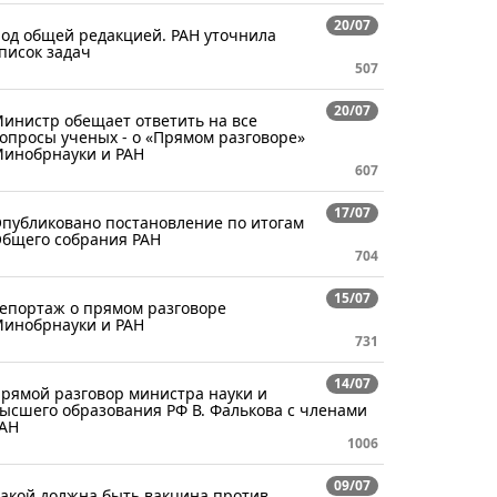
20/07
од общей редакцией. РАН уточнила
писок задач
507
20/07
инистр обещает ответить на все
опросы ученых - о «Прямом разговоре»
инобрнауки и РАН
607
17/07
публиковано постановление по итогам
бщего собрания РАН
704
15/07
епортаж о прямом разговоре
инобрнауки и РАН
731
14/07
рямой разговор министра науки и
ысшего образования РФ В. Фалькова с членами
АН
1006
09/07
акой должна быть вакцина против