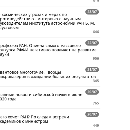
419
23/07
 космических угрозах и мерах по
ротиводействию - интервью с научным
уководителем Института астрономии РАН Б. М.
Шустовым
646
22/07
рофсоюз РАН: Отмена самого массового
онкурса РФФИ негативно повлияет на развитие
ауки
956
21/07
вантовое многоточие. Творцы
икролазеров в ожидании больших результатов
345
20/07
лавные новости сибирской науки в июне
020 года
765
20/07
его хочет РАН? По следам встречи
кадемиков с министром
449