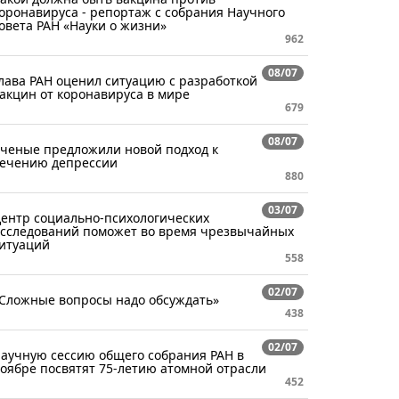
оронавируса - репортаж с собрания Научного
овета РАН «Науки о жизни»
962
08/07
лава РАН оценил ситуацию с разработкой
акцин от коронавируса в мире
679
08/07
ченые предложили новой подход к
ечению депрессии
880
03/07
ентр социально-психологических
сследований поможет во время чрезвычайных
итуаций
558
02/07
Сложные вопросы надо обсуждать»
438
02/07
аучную сессию общего собрания РАН в
оябре посвятят 75-летию атомной отрасли
452