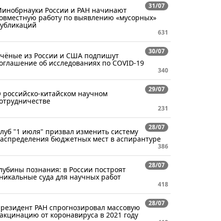
31/07
инобрнауки России и РАН начинают
овместную работу по выявлению «мусорных»
убликаций
631
30/07
чёные из России и США подпишут
оглашение об исследованиях по COVID-19
340
29/07
 российско-китайском научном
отрудничестве
231
28/07
луб "1 июля" призвал изменить систему
аспределения бюджетных мест в аспирантуре
386
28/07
лубины познания: в России построят
никальные суда для научных работ
418
28/07
резидент РАН спрогнозировал массовую
акцинацию от коронавируса в 2021 году