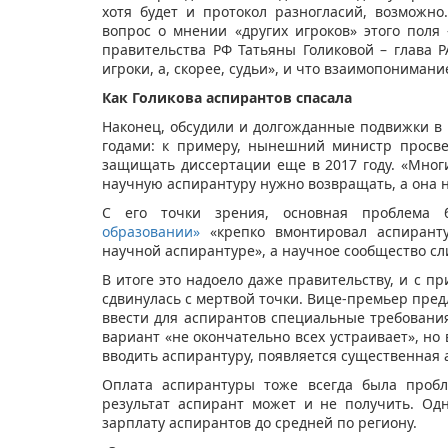
хотя будет и протокол разногласий, возможно
вопрос о мнении «других игроков» этого пол
правительства РФ Татьяны Голиковой – глава Р
игроки, а, скорее, судьи», и что взаимопонимани
Как Голикова аспирантов спасала
Наконец, обсудили и долгожданные подвижки в 
годами: к примеру, нынешний министр просве
защищать диссертации еще в 2017 году. «Многи
научную аспирантуру нужно возвращать, а она н
С его точки зрения, основная проблема
образовании»
«крепко вмонтировал аспирант
научной аспирантуре», а научное сообщество сл
В итоге это надоело даже правительству, и с п
сдвинулась с мертвой точки. Вице-премьер пре
ввести для аспирантов специальные требования
вариант «не окончательно всех устраивает», но 
вводить аспирантуру, появляется существенная 
Оплата аспирантуры тоже всегда была пробл
результат аспирант может и не получить. Од
зарплату аспирантов до средней по региону.