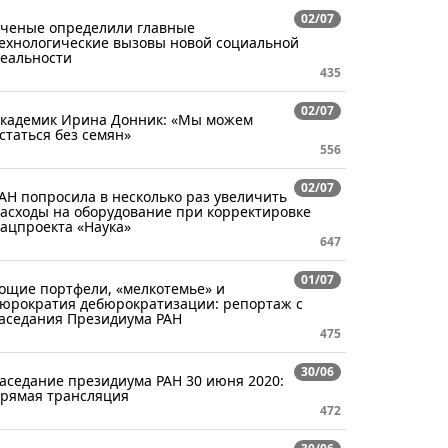
02/07
ченые определили главные
ехнологические вызовы новой социальной
еальности
435
02/07
кадемик Ирина Донник: «Мы можем
статься без семян»
556
02/07
АН попросила в несколько раз увеличить
асходы на оборудование при корректировке
ацпроекта «Наука»
647
01/07
ощие портфели, «мелкотемье» и
юрократия дебюрократизации: репортаж с
аседания Президиума РАН
475
30/06
аседание президиума РАН 30 июня 2020:
рямая трансляция
472