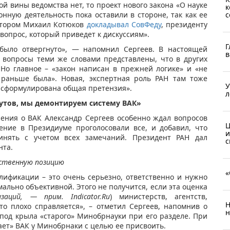
й вины ведомства нет, то проект нового закона «О науке
к
с
нную деятельность пока оставили в стороне, так как ее
котором Михаил Котюков
докладывал СовФеду
, президенту
 вопрос, который приведет к дискуссиям».
Г
было отвергнуто», — напомнил Сергеев. В настоящей
в
, вопросы теми же словами представлены, что в других
. Но главное – «закон написан в прежней логике» и «не
 раньше была». Новая, экспертная роль РАН там тоже
У
ет сформулирована общая претензия».
л
тутов, мы демонтируем систему ВАК»
ения о ВАК Александр Сергеев особенно ждал вопросов
Ц
ление в Президиуме проголосовали все, и добавил, что
и
инять с учетом всех замечаний. Президент РАН дал
с
нта.
мственную позицию
«
лификации – это очень серьезно, ответственно и нужно
ально объективной. Этого не получится, если эта оценка
заций, — прим. Indicator.Ru
) министерств, агентств,
Н
-то плохо справляется», – отметил Сергеев, напомнив о
н
под крыла «старого» Минобрнауки при его разделе. При
ает» ВАК у Минобрнаки с целью ее присвоить.