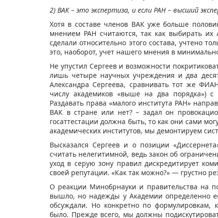
2) ВАК – это экспертиза, и если РАН – высший экс
Хотя в составе членов ВАК уже больше половин
мнением РАН считаются, так как выбирать их 
сделали относительно этого состава, учтено тол
это, наоборот, учет нашего мнения в минимальн
Не упустил Сергеев и возможности покритикова
лишь четыре научных учреждения и два деся
Александра Сергеева, сравнивать тот же ФИАН
числу академиков «выше на два порядка») с
Раздавать права «малого института РАН» напра
ВАК в стране или нет? – задал он провокаци
госаттестации должна быть, то как они сами мог
академических институтов, мы демонтируем сист
Высказался Сергеев и о позиции «Диссернета
считать нелегитимной, ведь закон об ограничени
уход в серую зону правил дискредитирует ком
своей репутации. «Как так можно?» — грустно р
О реакции Минобрнауки и правительства на по
вышло, но надежды у Академии определенно 
обсуждали. Но конкретно по формулировкам, 
было. Прежде всего, мы должны подискутирова