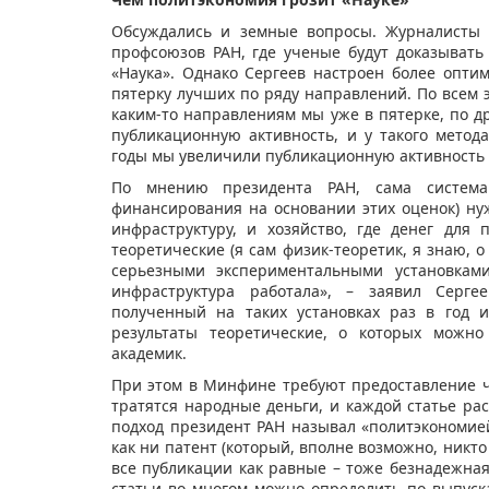
Обсуждались и земные вопросы. Журналисты 
профсоюзов РАН, где ученые будут доказыват
«Наука». Однако Сергеев настроен более опти
пятерку лучших по ряду направлений. По всем э
каким-то направлениям мы уже в пятерке, по д
публикационную активность, и у такого метод
годы мы увеличили публикационную активность в
По мнению президента РАН, сама система
финансирования на основании этих оценок) нуж
инфраструктуру, и хозяйство, где денег для
теоретические (я сам физик-теоретик, я знаю, о
серьезными экспериментальными установками
инфраструктура работала», – заявил Серге
полученный на таких установках раз в год 
результаты теоретические, о которых можно
академик.
При этом в Минфине требуют предоставление ч
тратятся народные деньги, и каждой статье рас
подход президент РАН называл «политэкономией
как ни патент (который, вполне возможно, никто 
все публикации как равные – тоже безнадежная 
статьи во многом можно определить по выпуск