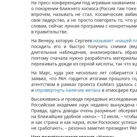
На пресс-конференции под игривым названием «
о покорении ближнего космоса (Россия там тоже 
впрочем, называть не стал. Космические амби
свое лидерство, а не просто повторять то, что 
словам, сейчас лунная программа с конкретным
в правительстве.
На Венеру, которую Сергеев
называет «нашей п
посадить его и быстро получить снимки (вед
длительные наблюдения, анализировать обра
поэтому сначала нужно разработать материалы
переживать дожди из серной кислоты, так что ж
На Марс, куда уже несколько лет собирается
заявил, что РАН гордится итогами прошлого го
агентством в рамках проекта ExoMars удалось
и
опровергнуть наличие метана
в атмосфере Кра
Высаживаясь и проводя передовые исследования
Российская академия наук недавно вынуждена
Правда, здесь доводы очень разумные: обсерва
на ближайшее удобное «окно» – 12 июля, – чтоб
и как страна и как наука, если Роскосмос успе
не сработают», – резонно заметил президент РАН
Чем политэкономия грозит «Науке»