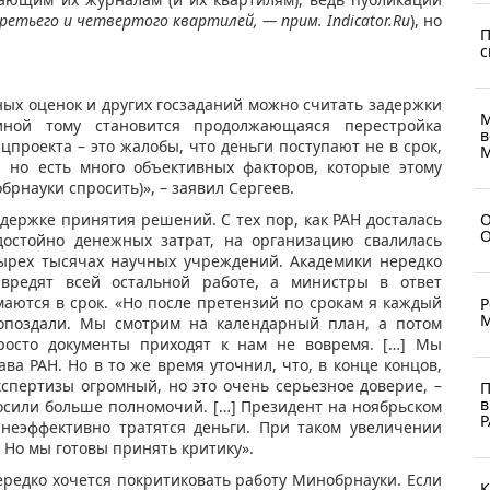
ретьего и четвертого квартилей, — прим. Indicator.Ru
), но
П
с
ых оценок и других госзаданий можно считать задержки
М
иной тому становится продолжающаяся перестройка
в
проекта – это жалобы, что деньги поступают не в срок,
М
, но есть много объективных факторов, которые этому
рнауки спросить)», – заявил Сергеев.
О
держке принятия решений. С тех пор, как РАН досталась
О
достойно денежных затрат, на организацию свалилась
тырех тысячах научных учреждений. Академики нередко
 вредят всей остальной работе, а министры в ответ
аются в срок. «Но после претензий по срокам я каждый
Р
М
поздали. Мы смотрим на календарный план, а потом
Просто документы приходят к нам не вовремя. […] Мы
ава РАН. Но в то же время уточнил, что, в конце концов,
кспертизы огромный, но это очень серьезное доверие, –
П
в
осили больше полномочий. […] Президент на ноябрьском
Р
 неэффективно тратятся деньги. При таком увеличении
. Но мы готовы принять критику».
ередко хочется покритиковать работу Минобрнауки. Если
К