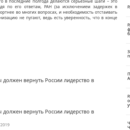
то в последние полгода делаются серьезные шаги – это
удя по его ответам, РАН (за исключением задержек в
Р
ортнее во многих вопросах, и необходимость отстаивать
изацию не пугают, ведь есть уверенность, что в конце
Р
ф
б
З
п
П
А
ы должен вернуть России лидерство в
Р
о
у
ы должен вернуть России лидерство в
Ч
/2019
Ч