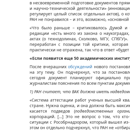
в несвоевременной подготовке документов прямо
и научно-технической деятельности» (инновацио
регулирует целый список отдельных актов), о 
РАН не понравился – и это, возможно, «основной
«Что было раньше – критиковалось Думой и 
редакции «есть много из закона о наукоградах
актах (о технодолинах, Сколково, МГУ, СПбГУ)»
переработан с позиции той критики, которая
практически не отражена, так что в ответ «буд
«Если появится еще 50 академических инсти
После вчерашних
обсуждений
нового постановл
на эту тему. Он подчеркнул, что за постанов
сегодня документ планируют официально пр
журналистам пояснения по всем пунктам докуме
1) РАН считает, что ВАК должна иметь надведо
«Система аттестации работ ученых высшей ква
стране. Нужна оценка, и она должна быть максим
касается подведов (
подведомственных органи
корпораций. […] Это не вопрос о том, что кто
ситуации с Рособрнадзором, который вышел из-
этом он отдельно подчеркнул, что РАН не «отбир