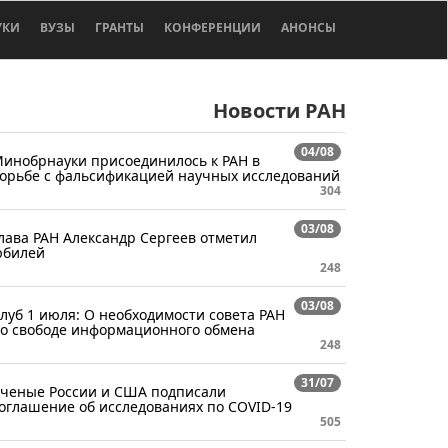
УКИ
ВУЗЫ
ГРАНТЫ
КОНФЕРЕНЦИИ
АНОНСЫ
Новости РАН
04/08
инобрнауки присоединилось к РАН в
орьбе с фальсификацией научных исследований
304
03/08
лава РАН Александр Сергеев отметил
билей
248
03/08
луб 1 июля: О необходимости совета РАН
о свободе информационного обмена
248
31/07
ченые России и США подписали
оглашение об исследованиях по COVID-19
505