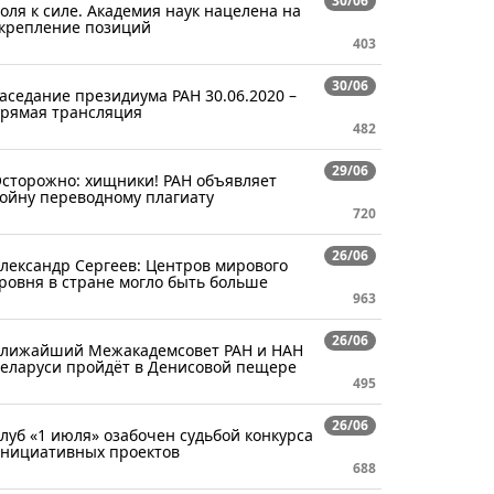
30/06
оля к силе. Академия наук нацелена на
крепление позиций
403
30/06
аседание президиума РАН 30.06.2020 –
рямая трансляция
482
29/06
сторожно: хищники! РАН объявляет
ойну переводному плагиату
720
26/06
лександр Сергеев: Центров мирового
ровня в стране могло быть больше
963
26/06
лижайший Межакадемсовет РАН и НАН
еларуси пройдёт в Денисовой пещере
495
26/06
луб «1 июля» озабочен судьбой конкурса
нициативных проектов
688