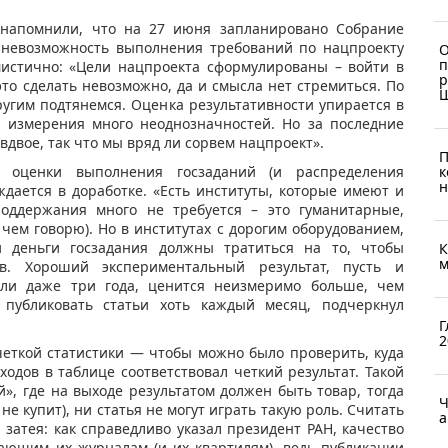
напомнили, что на 27 июня запланировано Собрание
ь невозможность выполнения требований по нацпроекту
О
п
мистично: «Цели нацпроекта сформулированы – войти в
р
то сделать невозможно, да и смысла нет стремиться. По
ругим подтянемся. Оценка результативности упирается в
а измерения много неоднозначностей. Но за последние
двое, так что мы вряд ли сорвем нацпроект».
П
к
 оценки выполнения госзаданий (и распределения
н
дается в доработке. «Есть институты, которые имеют и
 поддержания много не требуется – это гуманитарные,
 чем говорю). Но в институтах с дорогим оборудованием,
 деньги госзадания должны тратиться на то, чтобы
К
м
ев. Хороший экспериментальный результат, пусть и
или даже три года, ценится неизмеримо больше, чем
 публиковать статьи хоть каждый месяц, подчеркнул
Г
2
еткой статистики — чтобы можно было проверить, куда
ходов в таблице соответствовал четкий результат. Такой
», где на выходе результатом должен быть товар, тогда
Ч
не купит), ни статья не могут играть такую роль. Считать
а
затея: как справедливо указал президент РАН, качество
ающим их журналам (и их квартилям), ведь публикации