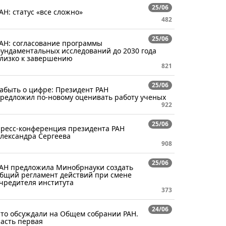
25/06
АН: статус «все сложно»
482
25/06
АН: согласование программы
ундаментальных исследований до 2030 года
лизко к завершению
821
25/06
абыть о цифре: Президент РАН
редложил по-новому оценивать работу ученых
922
25/06
ресс-конференция президента РАН
лександра Сергеева
908
25/06
АН предложила Минобрнауки создать
бщий регламент действий при смене
чредителя института
373
24/06
то обсуждали на Общем собрании РАН.
асть первая​​