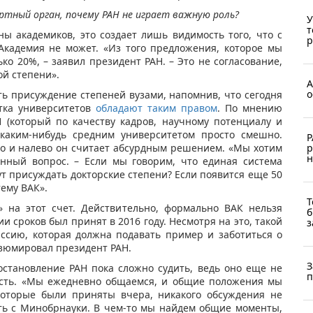
пертный орган, почему РАН не играет важную роль?
У
т
ы академиков, это создает лишь видимость того, что с
р
Академия не может. «Из того предложения, которое мы
ько 20%, – заявил президент РАН. – Это не согласование,
ой степени».
А
о
ть присуждение степеней вузами, напомнив, что сегодня
тка университетов
обладают таким правом
. По мнению
 (который по качеству кадров, научному потенциалу и
 каким-нибудь средним университетом просто смешно.
Р
р
во и налево он считает абсурдным решением. «Мы хотим
н
онный вопрос. – Если мы говорим, что единая система
ут присуждать докторские степени? Если появится еще 50
ему ВАК».
Т
» на этот счет. Действительно, формально ВАК нельзя
б
и сроков был принят в 2016 году. Несмотря на это, такой
з
иссию, которая должна подавать пример и заботиться о
езюмировал президент РАН.
З
становление РАН пока сложно судить, ведь оно еще не
п
есть. «Мы ежедневно общаемся, и общие положения мы
которые были приняты вчера, никакого обсуждения не
ть с Минобрнауки. В чем-то мы найдем общие моменты,