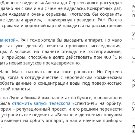
Давно не виделись» Александр Сергеев долго рассуждал
М
давно ни с кем и ни с чем не виделась). Конкретных дат,
с
ции Академии очень серьезны. «Хотелось бы сохранить
п
уже сделали другие», – подчеркнул президент РАН. По его
и сроками и дорожной картой находится на рассмотрении
У
с
ланетой»
, РАН тоже хотела бы высадить аппарат. Но мало
ь так уже делали), хочется проводить исследования,
зцы. А условия на планете отнюдь не гостеприимные,
О
 и приборы, способные долго действовать при 400 °C и
с
дать новых запусков преждевременно.
 Илон Маск, паковать вещи тоже рановато. Но Сергеев
да, когда в сотрудничестве с Европейским космическим
К
 собрать данные о концентрации воды под поверхностью
р
сной планеты.
 на Луне и ближайших планетах на бумаге, в реальности
 была
отложить запуск телескопа
«Спектр-РГ» на орбиту.
Г
у
тория – репутационный проект, и его решили перенести
ы устранить все недочеты. «Больше издержек мы получим
шно выведет на орбиту аппарат, а наши научные приборы
.
П
в