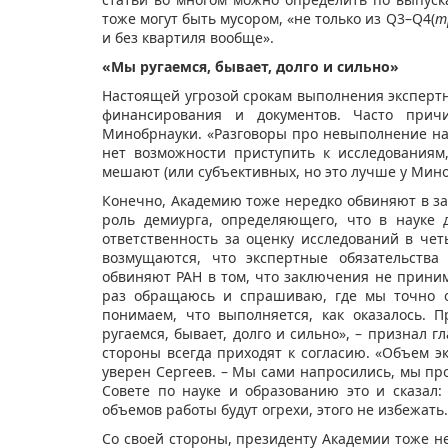
тоже могут быть мусором, «не только из Q3–Q4(
т
и без квартиля вообще».
«Мы ругаемся, бывает, долго и сильно»
Настоящей угрозой срокам выполнения экспертн
финансирования и документов. Часто прич
Минобрнауки. «Разговоры про невыполнение нац
нет возможности приступить к исследованиям
мешают (или субъективных, но это лучше у Миноб
Конечно, Академию тоже нередко обвиняют в за
роль демиурга, определяющего, что в науке 
ответственность за оценку исследований в че
возмущаются, что экспертные обязательства
обвиняют РАН в том, что заключения не приним
раз обращаюсь и спрашиваю, где мы точно о
понимаем, что выполняется, как оказалось. 
ругаемся, бывает, долго и сильно», – признал гл
стороны всегда приходят к согласию. «Объем э
уверен Сергеев. – Мы сами напросились, мы пр
Совете по науке и образованию это и сказал:
объемов работы будут огрехи, этого не избежать
Со своей стороны, президенту Академии тоже н