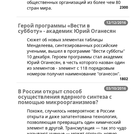
общественных организаций из более чем 80
2300
стран мира.
12/12/2016
Герой программы «Вести в
субботу» - академик Юрий Оганесян
​Сюжет об новых элементах таблицы
Менделеева, синтезированных российские
учеными, вышел в программе "Вести субботы"
10 декабря. Героем программы стал академик
Юрий Оганесян, в честь которого назван один
из элементов - элемент с 118 порядковым
номером получил наименование "оганесон".
1802
03/10/2016
В России открыт способ
осуществления ядерного синтеза с
помощью микроорганизмов?
​Похоже, случилось невероятное: в России
открыта и даже запатентована технология,
позволяющая превращать один химический
элемент в другой. Трансмутация — так это чудо
называют ученые — может открыть новую