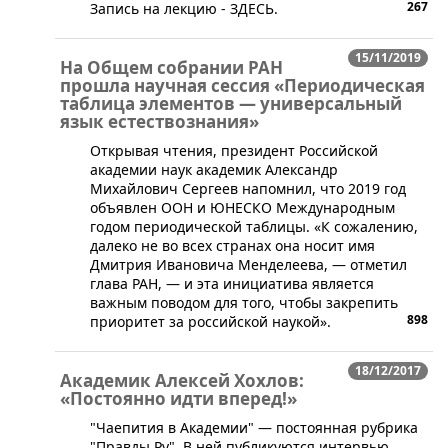
267
Запись на лекцию - ЗДЕСЬ.
15/11/2019
На Общем собрании РАН
прошла научная сессия «Периодическая
таблица элементов ― универсальный
язык естествознания»
​Открывая чтения, президент Российской
академии наук академик Александр
Михайлович Сергеев напомнил, что 2019 год
объявлен ООН и ЮНЕСКО Международным
годом периодической таблицы. «К сожалению,
далеко не во всех странах она носит имя
Дмитрия Ивановича Менделеева, ― отметил
глава РАН, ― и эта инициатива является
важным поводом для того, чтобы закрепить
898
приоритет за российской наукой».
18/12/2017
Академик Алексей Хохлов:
«Постоянно идти вперед!»
​"Чаепития в Академии" — постоянная рубрика
"Правды.Ру". В ней публикуются интервью