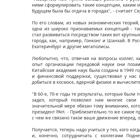
ними сформулировать такие концепции, каким о
будущем была бы отдача в городах", - считает Се
По его словам, из новых экономических теорий,
одна из широко признаваемых концепций - так
стал развиваться посредством таких вот крупны
города, как, например, Гонконг и Шанхай. В Ро
Екатеринбург и другие мегаполисы.
Любопытно, что, отвечая на вопросы коллег, к
опыт организации передовой науки они позаим
Китайская академия наук была создана в 1949 го
и финансовой поддержки, существовал у нас 
добиться в космосе, ядерной физике и вычислит
"В 60-е, 70-е годы те результаты, которые были 
задел, который позволил нам многие сво
значительной мере обязан тому вниманию, кото
президент РАН. - Приблизительно то же самое п
с чем же связано такое ваше движение вперед, о
Получается, теперь надо учиться у тех, кого ког
и, конечно, сотрудничать с коллегами Подн