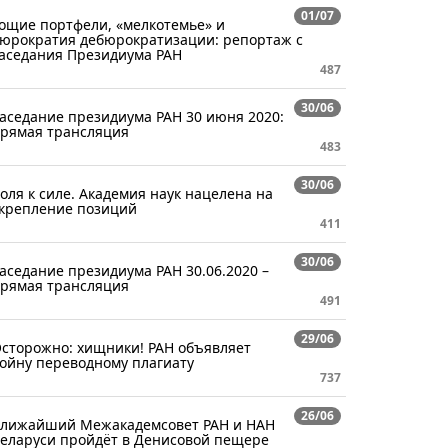
01/07
ощие портфели, «мелкотемье» и
юрократия дебюрократизации: репортаж с
аседания Президиума РАН
487
30/06
аседание президиума РАН 30 июня 2020:
рямая трансляция
483
30/06
оля к силе. Академия наук нацелена на
крепление позиций
411
30/06
аседание президиума РАН 30.06.2020 –
рямая трансляция
491
29/06
сторожно: хищники! РАН объявляет
ойну переводному плагиату
737
26/06
лижайший Межакадемсовет РАН и НАН
еларуси пройдёт в Денисовой пещере