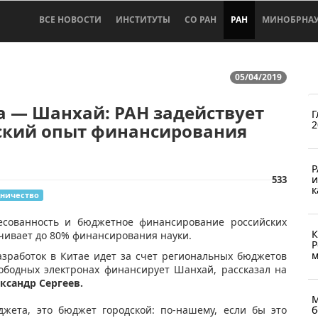
ВСЕ НОВОСТИ
ИНСТИТУТЫ
СО РАН
РАН
МИНОБРНА
05/04/2019
 — Шанхай: РАН задействует
Г
2
ский опыт финансирования
Р
и
533
к
дничество
ресованность и бюджетное финансирование российских
К
ечивает до 80% финансирования науки.
Р
м
зработок в Китае идет за счет региональных бюджетов
вободных электронах финансирует Шанхай, рассказал на
ксандр Сергеев.
М
б
жета, это бюджет городской: по-нашему, если бы это