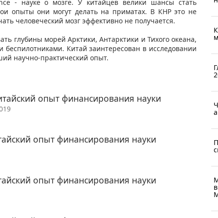
ence - науке о мозге. У китайцев велики шансы стать
вои опыты они могут делать на приматах. В КНР это не
ать человеческий мозг эффективно не получается.
К
м
ать глубины морей Арктики, Антарктики и Тихого океана,
и беспилотниками. Китай заинтересован в исследовании
оший научно-практический опыт.
Г
2
китайский опыт финансирования науки
Ч
2019
а
тайский опыт финансирования науки
П
с
тайский опыт финансирования науки
М
в
М