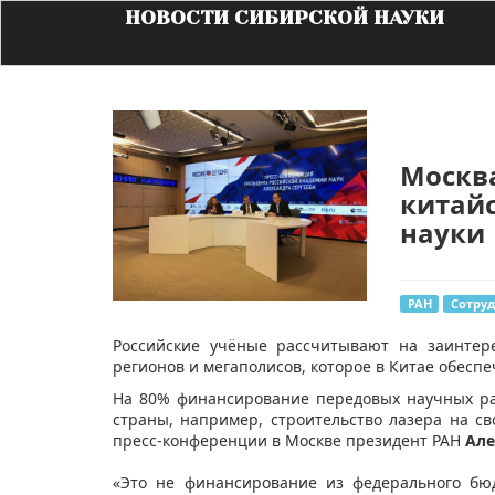
НОВОСТИ СИБИРСКОЙ НАУКИ
Москва
китай
науки
РАН
Сотру
​Российские учёные рассчитывают на заинте
регионов и мегаполисов, которое в Китае обесп
На 80% финансирование передовых научных ра
страны, например, строительство лазера на с
пресс-конференции в Москве президент РАН
Але
«Это не финансирование из федерального бюд