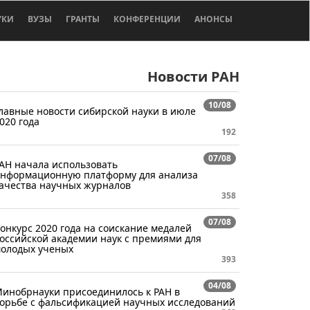
УКИ
ВУЗЫ
ГРАНТЫ
КОНФЕРЕНЦИИ
АНОНСЫ
Новости РАН
10/08
лавные новости сибирской науки в июле
020 года
192
07/08
АН начала использовать
нформационную платформу для анализа
ачества научных журналов
358
07/08
онкурс 2020 года на соискание медалей
оссийской академии наук с премиями для
олодых ученых
393
04/08
инобрнауки присоединилось к РАН в
орьбе с фальсификацией научных исследований