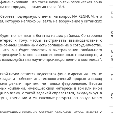
финансировали. Это такая научно-технологическая зона
льство города», — отметил глава РАН.
Г
 Сергеев подчеркнул, отвечая на вопрос ИА REGNUM, что
ю
ея, которую неплохо бы взять на вооружение у китайских
К
 будет появляться в богатых наших районах. Со стороны
п
терес к тому, чтобы выстраивать взаимодействие с
меновичем Собяниным есть соглашение о сотрудничестве,
, что РАН будет помогать в выстраивании глобального
М
учреждений, много высокотехнологичных производств, и
с
п
ь взаимодействия научно-производственного комплекса",
ской науки остается недостаток финансирования. Тем не
У
с
 задачи - обеспечить технологический прорыв и выход
ужны деньги, причем, не только федеральные. Весьма
пных компаний, имеющих свои интересы в той или иной
я по всему, с такой задачей справляется, аккумулируя в
У
итуты, компании и финансовые ресурсы, основную массу
с
водителями крупных богатых регионов, чтобы вместе с