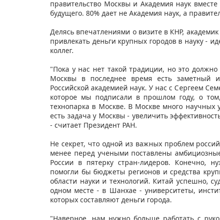
правительство Москвы и Академия наук вместе 
будущего. 80% дает не Академия наук, а правите
Делясь впечатлениями о визите в КНР, академик
привлекать деньги крупных городов в науку - ид
коллег.
"Пока у нас нет такой традиции, но это должно
Москвы в последнее время есть заметный ин
Российской академией наук. У нас с Сергеем Се
которое мы подписали в прошлом году, о том
технопарка в Москве. В Москве много научных 
есть задача у Москвы - увеличить эффективност
- считает Президент РАН.
Не секрет, что одной из важных проблем россий
менее перед учеными поставлены амбициозные
России в пятерку стран-лидеров. Конечно, н
помогли бы бюджеты регионов и средства кру
области науки и технологий. Китай успешно, суд
одном месте - в Шанхае - университеты, инст
которых составляют деньги города.
"Наверное, нам нужно больше работать с руко