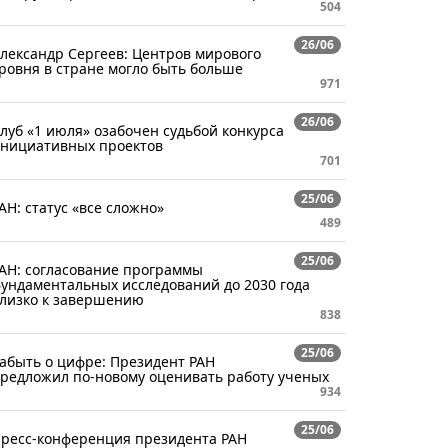
504
26/06
лександр Сергеев: Центров мирового
ровня в стране могло быть больше
971
26/06
луб «1 июля» озабочен судьбой конкурса
нициативных проектов
701
25/06
АН: статус «все сложно»
489
25/06
АН: согласование программы
ундаментальных исследований до 2030 года
лизко к завершению
838
25/06
абыть о цифре: Президент РАН
редложил по-новому оценивать работу ученых
934
25/06
ресс-конференция президента РАН