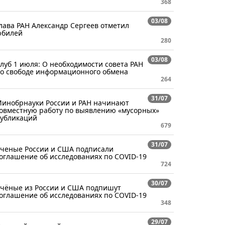
368
03/08
лава РАН Александр Сергеев отметил
билей
280
03/08
луб 1 июля: О необходимости совета РАН
о свободе информационного обмена
264
31/07
инобрнауки России и РАН начинают
овместную работу по выявлению «мусорных»
убликаций
679
31/07
ченые России и США подписали
оглашение об исследованиях по COVID-19
724
30/07
чёные из России и США подпишут
оглашение об исследованиях по COVID-19
348
29/07