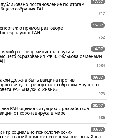
17/07
публиковано постановление по итогам
бщего собрания РАН
717
15/07
епортаж о прямом разговоре
инобрнауки и РАН
752
14/07
рямой разговор министра науки и
ысшего образования РФ В. Фалькова с членами
АН
1034
09/07
акой должна быть вакцина против
оронавируса - репортаж с собрания Научного
овета РАН «Науки о жизни»
973
08/07
лава РАН оценил ситуацию с разработкой
акцин от коронавируса в мире
686
03/07
ентр социально-психологических
сследований поможет во время чрезвычайных