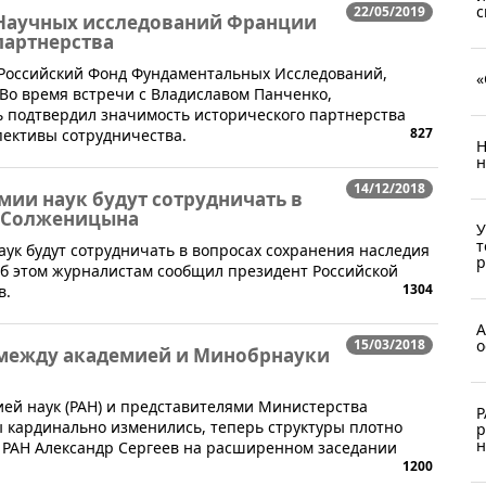
с
22/05/2019
 Научных исследований Франции
 партнерства
л Российский Фонд Фундаментальных Исследований,
«
 Во время встречи с Владиславом Панченко,
ь подтвердил значимость исторического партнерства
827
пективы сотрудничества.
Н
н
14/12/2018
мии наук будут сотрудничать в
А.Солженицына
У
т
аук будут сотрудничать в вопросах сохранения наследия
р
б этом журналистам сообщил президент Российской
1304
в.
А
о
15/03/2018
 между академией и Минобрнауки
ей наук (РАН) и представителями Министерства
Р
ы кардинально изменились, теперь структуры плотно
р
н
а РАН Александр Сергеев на расширенном заседании
1200