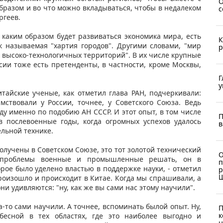
О
бразом и во что можно вкладываться, чтобы в недалеком
с
ргеев.
 каким образом будет развиваться экономика мира, есть
К
 называемая "хартия городов". Другими словами, "мир
р
х высоко-технологичных территорий". В их числе крупные
ссии тоже есть претенденты, в частности, кроме Москвы,
Г
у
итайские ученые, как отметил глава РАН, подчеркивали:
ствовали у России, точнее, у Советского Союза. Ведь
ду именно по подобию АН СССР. И этот опыт, в том числе
П
в послевоенные годы, когда огромных успехов удалось
в
ельной технике.
получены в Советском Союзе, это тот золотой технический
О
и проблемы военные и промышленные решать, он в
п
рое было уделено властью в поддержке науки, - отметил
р
роизошло и происходит в Китае. Когда мы спрашивали, а
ни удивляются: "ну, как же вы сами нас этому научили".
да-то сами научили. А точнее, вспоминать былой опыт. Ну,
П
к
ебесной в тех областях, где это наиболее выгодно и
н