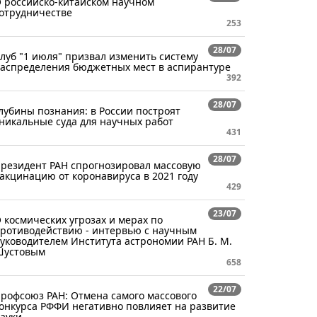
 российско-китайском научном
отрудничестве
253
28/07
луб "1 июля" призвал изменить систему
аспределения бюджетных мест в аспирантуре
392
28/07
лубины познания: в России построят
никальные суда для научных работ
431
28/07
резидент РАН спрогнозировал массовую
акцинацию от коронавируса в 2021 году
429
23/07
 космических угрозах и мерах по
ротиводействию - интервью с научным
уководителем Института астрономии РАН Б. М.
Шустовым
658
22/07
рофсоюз РАН: Отмена самого массового
онкурса РФФИ негативно повлияет на развитие
ауки