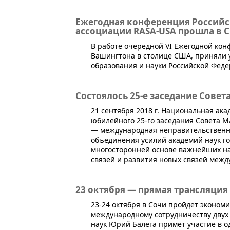
Eжегодная конференция Россий
ассоциации RASA-USA прошла в 
В работе очередной VI Eжегодной кон
Вашингт​она в столице США, приняли 
образования и науки Российской Феде
Состоялось 25-е заседание Сове
21 сентября 2018 г. Национальная ак
юбилейного 25-го заседания Совета 
— международная неправительственная
объединения усилий академий наук го
многосторонней основе важнейших н
связей и развития новых связей межд
23 октября — прямая трансляци
​23-24 октября в Сочи пройдет эконо
международному сотрудничеству двух 
наук Юрий Балега примет участие в о