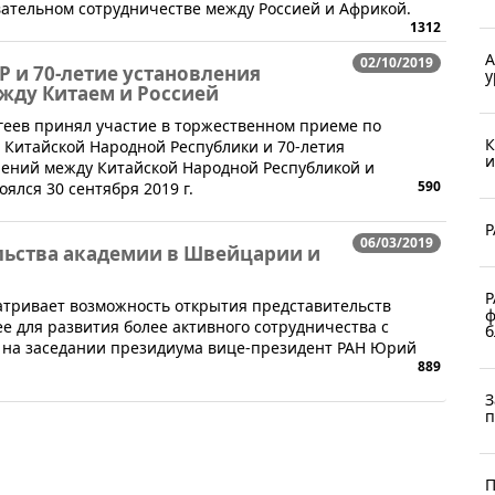
вательном сотрудничестве между Россией и Африкой.
1312
А
02/10/2019
Р и 70-летие установления
у
жду Китаем и Россией
ргеев принял участие в торжественном приеме по
К
 Китайской Народной Республики и 70-летия
и
ений между Китайской Народной Республикой и
590
ялся 30 сентября 2019 г.
Р
06/03/2019
льства академии в Швейцарии и
Р
сматривает возможность открытия представительств
ф
 для развития более активного сотрудничества с
б
л на заседании президиума вице-президент РАН Юрий
889
З
п
П