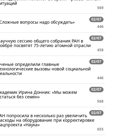
итуаций
569
02/07
Сложные вопросы надо обсуждать»
446
02/07
аучную сессию общего собрания РАН в
оябре посвятят 75-летию атомной отрасли
458
02/07
ченые определили главные
ехнологические вызовы новой социальной
еальности
446
02/07
кадемик Ирина Донник: «Мы можем
статься без семян»
568
02/07
АН попросила в несколько раз увеличить
асходы на оборудование при корректировке
ацпроекта «Наука»
655