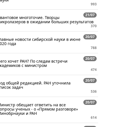
993
21/07
вантовое многоточие. Творцы
икролазеров в ожидании больших результатов
370
20/07
лавные новости сибирской науки в июне
020 года
788
20/07
его хочет РАН? По следам встречи
кадемиков с министром
474
20/07
од общей редакцией. РАН уточнила
писок задач
536
20/07
инистр обещает ответить на все
опросы ученых - о «Прямом разговоре»
инобрнауки и РАН
614