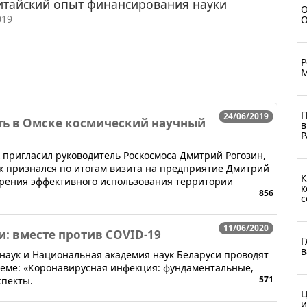
китайский опыт финансирования науки
О
019
О
Р
М
П
24/06/2019
ть в Омске космический научный
в
Р
к пригласил руководитель Роскосмоса Дмитрий Рогозин,
ак признался по итогам визита на предприятие Дмитрий
К
и зрения эффективного использования территории
к
856
с
11/06/2020
и: вместе против COVID-19
Г
в
 наук и Национальная академия наук Беларуси проводят
еме: «Коронавирусная инфекция: фундаментальные,
571
спекты.
Ц
и