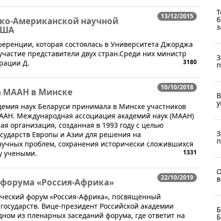
Т
13/12/2015
б
ско-Американской научной
з
США
ференции, которая состоялась в Университета Джорджа
участие представители двух стран.Среди них министр
З
3180
рации Д.
п
10/10/2018
та МААН в Минске
В
у
адемия наук Беларуси принимала в Минске участников
МААН. Международная ассоциация академий наук (МААН)
 организация, созданная в 1993 году с целью
З
сударств Европы и Азии для решения на
п
аучных проблем, сохранения исторически сложившихся
1331
у учеными.
О
22/10/2019
в
я форума «Россия-Африка»
мический форум «Россия-Африка», посвященный
государств. Вице-президент Российской академии
Б
дном из пленарных заседаний форума, где ответит на
Б