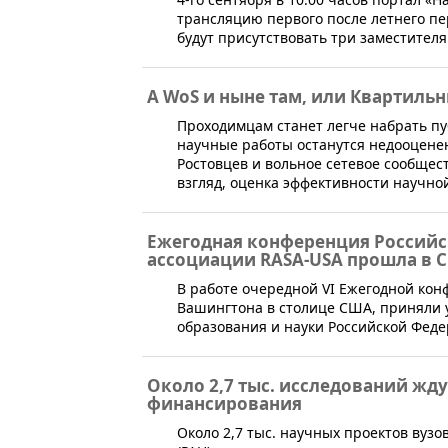
трансляцию первого после летнего п
будут присутствовать три заместител
А WoS и ныне там, или Квартиль
​​​Проходимцам станет легче набрать 
научные работы останутся недооцене
Ростовцев и вольное сетевое сообщест
взгляд, оценка эффективности научно
Eжегодная конференция Россий
ассоциации RASA-USA прошла в 
В работе очередной VI Eжегодной кон
Вашингт​она в столице США, приняли 
образования и науки Российской Феде
Около 2,7 тыс. исследований жд
финансирования
​Около 2,7 тыс. научных проектов вуз