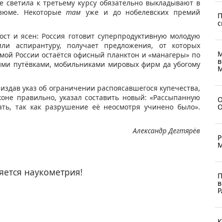
 светила к третьему курсу обязательно выкладывают в
езюме. Некоторые
там
уже и до нобелевских премий
П
с
ост и ясен: Россия готовит суперпродуктивную молодую
или аспирантуру, получает предложения, от которых
М
амой России остаётся офисный планктон и «манагеры» по
в
ими путёвками, мобильниками мировых фирм да убогому
М
издав указ об ограничении распоясавшегося купечества,
коне правильно, указал составить новый: «Рассыпанную
О
О
ать, так как разрушение её неосмотря учинено было».
Александр Дегтярёв
Р
М
яется наукометрия!
П
в
Р
К