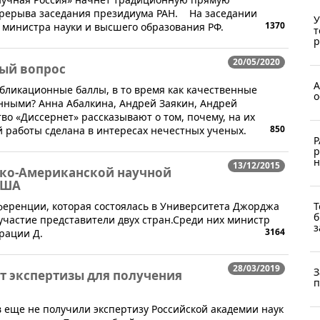
ерерыва заседания президиума РАН. На заседании
У
1370
я министра науки и высшего образования РФ.
т
р
20/05/2020
ный вопрос
А
публикационные баллы, в то время как качественные
о
нными? Анна Абалкина, Андрей Заякин, Андрей
во «Диссернет» рассказывают о том, почему, на их
850
й работы сделана в интересах нечестных ученых.
Р
р
н
13/12/2015
ско-Американской научной
США
Т
ференции, которая состоялась в Университета Джорджа
б
участие представители двух стран.Среди них министр
з
3164
рации Д.
28/03/2019
З
ут экспертизы для получения
п
ов еще не получили экспертизу Российской академии наук