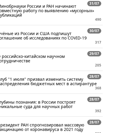
31/07
инобрнауки России и РАН начинают
овместную работу по выявлению «мусорных»
убликаций
490
30/07
чёные из России и США подпишут
оглашение об исследованиях по COVID-19
317
29/07
 российско-китайском научном
отрудничестве
205
28/07
луб "1 июля" призвал изменить систему
аспределения бюджетных мест в аспирантуре
368
28/07
лубины познания: в России построят
никальные суда для научных работ
392
28/07
резидент РАН спрогнозировал массовую
акцинацию от коронавируса в 2021 году