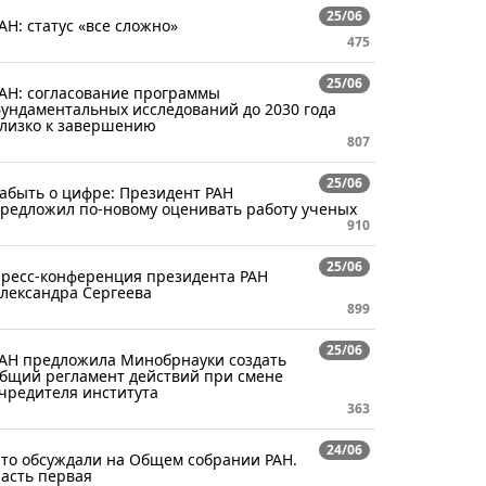
25/06
АН: статус «все сложно»
475
25/06
АН: согласование программы
ундаментальных исследований до 2030 года
лизко к завершению
807
25/06
абыть о цифре: Президент РАН
редложил по-новому оценивать работу ученых
910
25/06
ресс-конференция президента РАН
лександра Сергеева
899
25/06
АН предложила Минобрнауки создать
бщий регламент действий при смене
чредителя института
363
24/06
то обсуждали на Общем собрании РАН.
асть первая​​