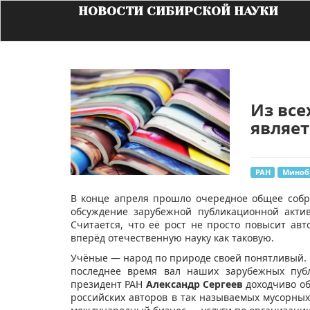
НОВОСТИ СИБИРСКОЙ НАУКИ
Из все
являет
РАН
Миноб
В конце апреля прошло очередное общее собр
обсуждение зарубежной публикационной актив
Считается, что её рост не просто повысит авт
вперёд отечественную науку как таковую.
Учёные — народ по природе своей понятливый
последнее время вал наших зарубежных публ
президент РАН
Александр Сергеев
доходчиво об
российских авторов в так называемых мусорны