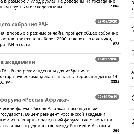
ства в размере 7 млрд рублей не доведены на госзадание
В
1086
дным научным исследованиям.
у
23/06/2020
щего собрания РАН
З
п
го дня, впервые в режиме онлайн, пройдет общее собрание
участию приглашены более 2000 человек – академики,
828
а РАН и гости.
О
в
16/09/2016
 в академики
в РАН были рекомендованы для избрания в
А
у
доктор наук рекомендованы в члены-корреспонденты 14
3385
СО РАН.
Б
22/10/2019
я форума «Россия-Африка»
Б
мический форум «Россия-Африка», посвященный
государств. Вице-президент Российской академии
К
дном из пленарных заседаний форума, где ответит на
и
вательном сотрудничестве между Россией и Африкой.
1290