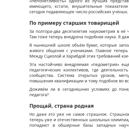
«Непонятливость» одного из лучших предста
имеющего, кстати, внушительные показатели
сегодня подавляющее число российских учёных.
По примеру старших товарищей
За полтора-два десятилетия наукометрия в е
Там тоже теперь внедрена подобная наука. Я д
В нынешней школе объём бумаг, которые запол
живого общения с учениками. Главное тепер
Между Сциллой и Харибдой этих требований кое
Эта настойчиво внедряемая «педометрия» ещё
педагогических коллективов, где деятельнос
сообщества. Система открытых уроков, мето
повышения квалификации и тому подобное во вс
Доживём ли в сегодняшних условиях до поне
педагога?
Прощай, страна родная
Но даже это уже не самое страшное. Страшное
теперь уже и отечественных школьных олимпиад
попадают в обширные базы западных научны