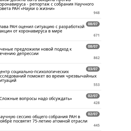
оронавируса - репортаж с собрания Научного
овета РАН «Науки о жизни»
948
08/07
лава РАН оценил ситуацию с разработкой
акцин от коронавируса в мире
671
08/07
ченые предложили новой подход к
ечению депрессии
862
03/07
ентр социально-психологических
сследований поможет во время чрезвычайных
итуаций
553
02/07
Сложные вопросы надо обсуждать»
428
02/07
аучную сессию общего собрания РАН в
оябре посвятят 75-летию атомной отрасли
445