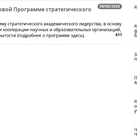
08/06/2020
Р
овой Программе стратегического
му стратегического академического лидерства, в основу
Р
и кооперации научных и образовательных организаций,
ф
617
б
ытости (подробнее о программе здесь).
З
п
П
А
Р
о
у
Ч
Ч