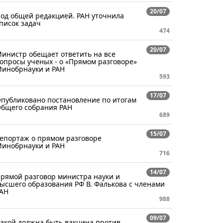
20/07
од общей редакцией. РАН уточнила
писок задач
474
20/07
инистр обещает ответить на все
опросы ученых - о «Прямом разговоре»
инобрнауки и РАН
593
17/07
публиковано постановление по итогам
бщего собрания РАН
689
15/07
епортаж о прямом разговоре
инобрнауки и РАН
716
14/07
рямой разговор министра науки и
ысшего образования РФ В. Фалькова с членами
АН
988
09/07
акой должна быть вакцина против