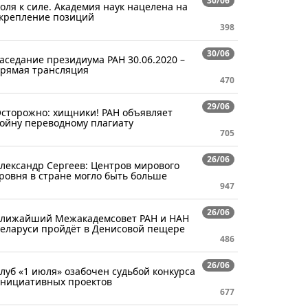
30/06
оля к силе. Академия наук нацелена на
крепление позиций
398
30/06
аседание президиума РАН 30.06.2020 –
рямая трансляция
470
29/06
сторожно: хищники! РАН объявляет
ойну переводному плагиату
705
26/06
лександр Сергеев: Центров мирового
ровня в стране могло быть больше
947
26/06
лижайший Межакадемсовет РАН и НАН
еларуси пройдёт в Денисовой пещере
486
26/06
луб «1 июля» озабочен судьбой конкурса
нициативных проектов
677