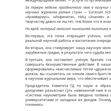
международный бизнес — услуги по организации
За первую неделю праздничного мая я получил
научных журналах разных
стран — Eurasian Sctien
«Архивариус», «Инфинити», НИЦ «Знание» и
творчеству давно не льстит, тем более что я знаю
Но
вред, который наносит
нынешняя
политика
н
Во-первых, эта гонка отвращает учёных, ос
реальной научной работы и воспитания очередн
Во-вторых, она стимулирует нашу научную мол
зарубежные грядки, в результате чего судьба мн
В-третьих, она заставляет учёную братию ст
совершать безнравственные действия. В наше
сформировались неисчислимые петли «дружеских
должок, вы ссылаетесь на членов своего братст
в научном журнальном мире, что обеспечивает и
Председатель Комитета ГД по науке и обра
доходчиво разъяснил суть навязанной нам в к
«Система наукометрии была введена полвека 
университетами от западных же фондов. Почему
понимаю».