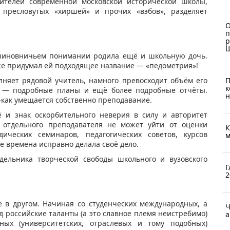
вителей современной московской исторической школы,
 пресловутых «хиршей» и прочих «вэбов», разделяет
О
п
р
ё чиновничьем понимании родила ещё и школьную дочь.
аже придумал ей подходящее название — «педометрия»!
П
няет рядовой учитель, намного превосходит объём его
к
ь — подробные планы и ещё более подробные отчёты.
н
-как умещается собственно преподавание.
 и знак оскорбительного неверия в силу и авторитет
ть отдельного преподавателя не может уйти от оценки
К
дических семинаров, педагогических советов, курсов
м
е времена исправно делала своё дело.
дельника творческой свободы школьного и вузовского
Г
2
 в другом. Начиная со студенческих международных, а
Ч
 российские таланты (а это славное племя неистребимо)
а
х (университетских, отраслевых и тому подобных)