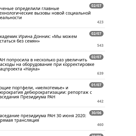
02/07
ченые определили главные
ехнологические вызовы новой социальной
еальности
423
02/07
кадемик Ирина Донник: «Мы можем
статься без семян»
543
02/07
АН попросила в несколько раз увеличить
асходы на оборудование при корректировке
ацпроекта «Наука»
639
01/07
ощие портфели, «мелкотемье» и
юрократия дебюрократизации: репортаж с
аседания Президиума РАН
442
30/06
аседание президиума РАН 30 июня 2020:
рямая трансляция
460