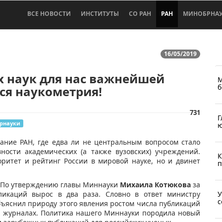
ВСЕ НОВОСТИ
ИНСТИТУТЫ
СО РАН
РАН
МИНОБРНА
16/05/2019
х наук для нас важнейшей
М
б
ся наукометрия!
731
Г
рнауки
ю
ание РАН, где едва ли не центральным вопросом стало
ности академических (а также вузовских) учреждений.
К
оритет и рейтинг России в мировой науке, но и двинет
п
. По утверждению главы Миннауки
Михаила Котюкова
за
У
икаций вырос в два раза. Словно в ответ министру
с
ъяснил природу этого явления ростом числа публикаций
х журналах. Политика нашего Миннауки породила новый