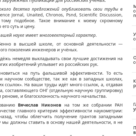
 зарубежных публикаций для российских ученых.
М
 около десятка предложений опубликовать свои труды в
с
ce Jornal, Unaited, Сhronos, Рsnd, Scientific Discussion,
п
 тому подобное. Такое внимание к моему скромному
 его суть и цену.
У
ашей
науке
имеет
многовекторный характер
.
с
обенно в высшей школе, от основной деятельности —
ого поколения инженеров и учёных.
О
одёжь немедля выкладывать свои лучшие достижения на
с
огих изобретений уплывает из российских рук.
ановиться на путь фальшивой эффективности. То есть
м научном сообществе, так же как в западных школах,
К
 ссылок». На ваши труды идёт много ссылок, а, отдавая
р
ва, составляющего ОНГ (отдельную научную группировку)
 реноме, и благосклонность научного начальства.
Г
зованию
Вячеслав Никонов
на том же собрании РАН
у
ачестве главного критерия эффективности наукометрии:
назад, чтобы облегчить получение грантов западными
 мы должны ставить в основу нашей деятельности, я не
П
в