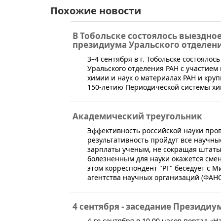
Похожие новости
В Тобольске состоялось выездно
президиума Уральского отделени
​3–4 сентября в г. Тобольске состоял
Уральского отделения РАН с участием
химии и наук о материалах РАН и кр
150-летию Периодической системы хи
Академический треугольник
​Эффективность российской науки про
результативность пройдут все научн
зарплаты ученым, не сокращая штаты
болезненным для науки окажется смен
этом корреспондент "РГ" беседует с 
агентства научных организаций (ФАНО
4 сентября - заседание Президиу
​4-го сентября в 10.00 часов портал 