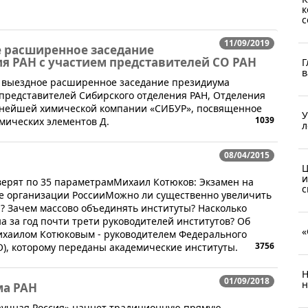
к
с
11/09/2019
е расширенное заседание
я РАН с участием представителей СО РАН
Г
в
ось выездное расширенное заседание президиума
 представителей Сибирского отделения РАН, Отделения
упнейшей химической компании «СИБУР», посвященное
У
1039
мических элементов Д.
л
08/04/2015
Ц
и
верят по 35 параметрамМихаил Котюков: Экзамен на
с
ые организации РоссииМожно ли существенно увеличить
? Зачем массово объединять институты? Насколько
а за год почти трети руководителей институтов? Об
«
Михаилом Котюковым - руководителем Федерального
3756
), которому переданы академические институты.
Н
01/09/2018
н
ма РАН
«Научная Россия» начнет традиционную прямую