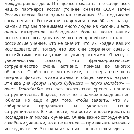
международное дело. И я должен сказать, что среди всех
наших партнеров Россия (точнее, сначала СССР, затем
Россия) всегда была одним из ключевых. Мы подписали
соглашение с Российской академией наук 50 лет назад.
Каждый год мы принимаем много людей из России, и есть
очень интересное наблюдение: больше всего наших
постоянных исследователей из неевропейских стран —
российские ученые. Это не значит, что мы крадем ваших
исследователей, потому что все они сохраняют связь с
российскими институтами и университетами. Я могу с
уверенностью сказать, что франко-российское
сотрудничество очень активно, причем во многих
областях. Особенно в математике, а теперь еще и в
ядерной физике, гуманитарных и общественных науках.
Эти два дня
(форум «Наука будущего — наука молодых» —
прим. Indicator.Ru)
как раз показывают уровень нашего
сотрудничества. Я здесь, конечно, в рамках празднования
юбилея, но еще и для того, чтобы заявить, что мы
собираемся продолжать и укреплять наше
сотрудничество. В частности, мы хотим инвестировать в
исследования молодых ученых. Очень важно сотрудничать
с любыми учеными, но еще важнее — привлекать молодых
исследователей. Это одна из наших главных целей здесь.