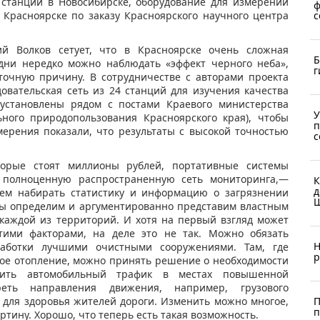
 станций в Новосибирске, оборудование для измерений
ф
 Красноярске по заказу Красноярского научного центра
с
 Волков сетует, что в Красноярске очень сложная
Б
 дни нередко можно наблюдать «эффект черного неба»,
г
точную причину. В сотрудничестве с авторами проекта
довательская сеть из 24 станций для изучения качества
 установлены рядом с постами Краевого министерства
У
ьного природопользования Красноярского края), чтобы
п
мерения показали, что результаты с высокой точностью
с
орые стоят миллионы рублей, портативные системы
 полноценную распространенную сеть мониторинга,—
К
д
дем набирать статистику и информацию о загрязнении
Ш
 мы определим и аргументированно представим властным
 каждой из территорий. И хотя на первый взгляд может
этими факторами, на деле это не так. Можно обязать
Н
аботки лучшими очистными сооружениями. Там, где
р
ое отопление, можно принять решение о необходимости
зить автомобильный трафик в местах повышенной
реть направления движения, например, грузового
 для здоровья жителей дороги. Изменить можно многое,
П
п
тину. Хорошо, что теперь есть такая возможность.