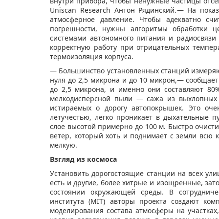
внутри прибора, чтобы ненужные частицы отсе
Uniscan Research Антон Рядинский.— На пока
атмосферное давление. Чтобы адекватно сч
погрешности, нужны алгоритмы обработки це
системами автономного питания и радиосвязи 
корректную работу при отрицательных темпера
термоизоляция корпуса.
— Большинство установленных станций измеряю
нуля до 2,5 микрона и до 10 микрон,— сообща
до 2,5 микрона, и именно они составляют 80
мелкодисперсной пыли — сажа из выхлопных 
истираемых о дорогу автопокрышек. Это оче
летучестью, легко проникает в дыхательные 
слое высотой примерно до 100 м. Быстро очист
ветер, который хоть и поднимает с земли всю 
мелкую.
Взгляд из космоса
Установить дорогостоящие станции на всех ул
есть и другие, более хитрые и изощренные, за
состоянии окружающей среды. В сотрудничес
института (MIT) авторы проекта создают ко
моделирования состава атмосферы на участках