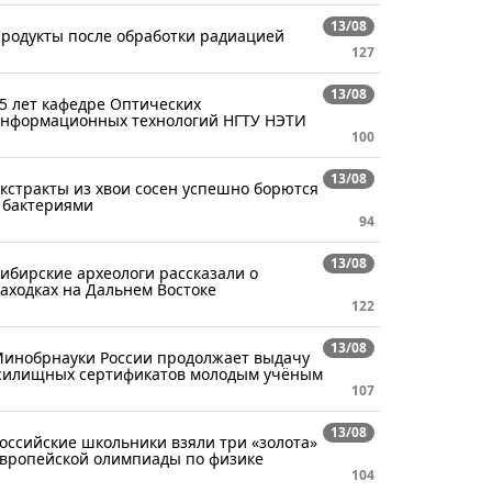
13/08
родукты после обработки радиацией
127
13/08
5 лет кафедре Оптических
нформационных технологий НГТУ НЭТИ
100
13/08
кстракты из хвои сосен успешно борются
 бактериями
94
13/08
ибирские археологи рассказали о
аходках на Дальнем Востоке
122
13/08
инобрнауки России продолжает выдачу
илищных сертификатов молодым учёным
107
13/08
оссийские школьники взяли три «золота»
вропейской олимпиады по физике
104