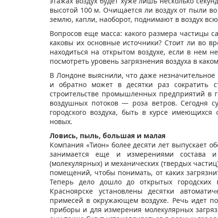
этажах воздух будет хуже лишь несколько секун
высотой 100 м. Очищается ли воздух от пыли во
землю, капли, наоборот, поднимают в воздух всю
Вопросов еще масса: какого размера частицы 
каковы их основные источники? Стоит ли во вр
находиться на открытом воздухе, если в нем 
посмотреть уровень загрязнения воздуха в како
В Лондоне выяснили, что даже незначительное 
и обратно может в десятки раз сократить с
строительстве промышленных предприятий в г
воздушных потоков — роза ветров. Сегодня с
городского воздуха, быть в курсе имеющихся
новых.
Ловись, пыль, большая и малая
Компания «Тион» более десяти лет выпускает об
занимается еще и измерениями состава и
(молекулярных) и механических (твердых частиц
помещений, чтобы понимать, от каких загрязн
Теперь дело дошло до открытых городских п
Красноярске установлены десятки автоматич
примесей в окружающем воздухе. Речь идет по
приборы и для измерения молекулярных загрязн