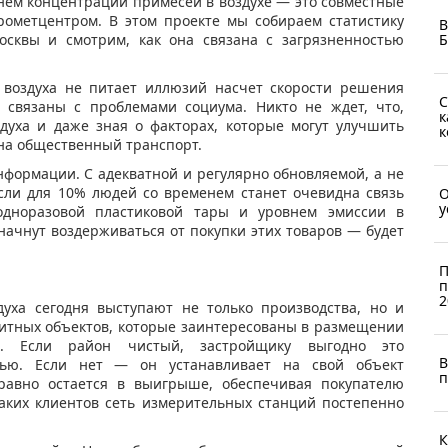
нем концентрации примесей в воздухе — это совместные
рометцентром. В этом проекте мы собираем статистику
В
сквы и смотрим, как она связана с загрязненностью
Б
 воздуха не питает иллюзий насчет скорости решения
С
о связаны с проблемами социума. Никто не ждет, что,
к
духа и даже зная о факторах, которые могут улучшить
к
 на общественный транспорт.
формации. С адекватной и регулярно обновляемой, а не
если для 10% людей со временем станет очевидна связь
О
у
дноразовой пластиковой тары и уровнем эмиссии в
начнут воздерживаться от покупки этих товаров — будет
П
п
2
духа сегодня выступают не только производства, но и
элитных объектов, которые заинтересованы в размещении
х. Если район чистый, застройщику выгодно это
В
тью. Если нет — он устанавливает на свой объект
п
 равно остается в выигрыше, обеспечивая покупателю
аких клиентов сеть измерительных станций постепенно
К