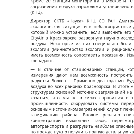
Кроме 20 станций мониторинга в Москве и 10
загрязнения воздуха аэрозолями установлено в
(КНЦ).
Директор СКТБ «Наука» КНЦ СО РАН Дмитрий
экологическая ситуация и в неблагоприятные
который можно устранить, если выяснить его 
CityAir в Красноярске развернута научно-иссле
воздуха. Некоторые из них специально были
экологии (Министерство экологии и рационал
иметь возможность сопоставить показания. Из
совпадают.
— В отличие от стационарных станций, кот
измерения дают нам возможность построить
радуется Волков.— Примерно два года мы бу
воздуха во всех районах Красноярска. В итоге
структурам основной источник загрязнений на
казаться, что мы не в силах справиться с 
промышленность оборудовать системы перер
основным источником загрязнений служит печн
газификации района. Вполне реально сни
концентрации выхлопных газов, пересмот
автотранспорта и разгрузить наиболее опасные
но прежде нужно получить полную детальную кар