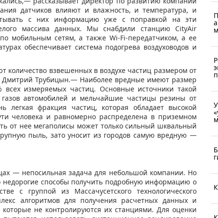
кались,— рассказывает директор по развитию компании
зания датчиков влияют и влажность, и температура, и
П
итывать с них информацию уже с поправкой на эти
а
лого массива данных. Мы снабдили станцию CityAir
м
по мобильным сетям, а также Wi-Fi-передатчиком, а ее
турах обеспечивает система подогрева воздуховодов и
Р
э
т количество взвешенных в воздухе частиц размером от
п
ет Дмитрий Трубицын.— Наиболее вредные имеют размер
% всех измеряемых частиц. Основные источники такой
газов автомобилей и мельчайшие частицы резины от
У
нь легкая фракция частиц, которая обладает высокой
«
пути человека и равномерно распределена в приземном
м
ить от нее мегаполисы может только сильный шквальный
крупную пыль, зато уносит из городов самую вредную —
Б
г
ицах — непосильная задача для небольшой компании. Но
то недорогие способы получить подробную информацию о
К
тве с группой из Массачусетского технологического
мплекс алгоритмов для получения расчетных данных и
, которые не контролируются их станциями. Для оценки
К