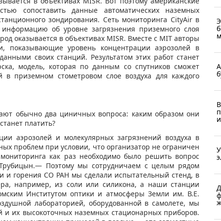
зывается в объективах MISR. Вот поэтому американские
остью сопоставить данные автоматических наземных
анционного зондирования. Сеть мониторинга CityAir в
Э
б
т информацию об уровне загрязнения приземного слоя
м
город оказывается в объективах MISR. Вместе с MIT авторы
и, показывающие уровень концентрации аэрозолей в
данными своих станций. Результатом этих работ станет
ска, модель, которая по данным со спутников сможет
А
б
й в приземном стометровом слое воздуха для каждого
В
п
вают обычно два циничных вопроса: каким образом они
и
станет платить?
ции аэрозолей и молекулярных загрязнений воздуха в
зных проблем при условии, что организатор не ограничен
У
 мониторинга как раз необходимо было решить вопрос
э
 Трубицын.— Поэтому мы сотрудничаем с целым рядом
и и горения СО РАН мы сделали испытательный стенд, в
ера, например, из соли или силикона, а наши станции
Д
омским Институтом оптики и атмосферы Земли им. В.Е.
ф
ж
оздушной лабораторией, оборудованной в самолете, мы
й и их высокоточных наземных стационарных приборов.