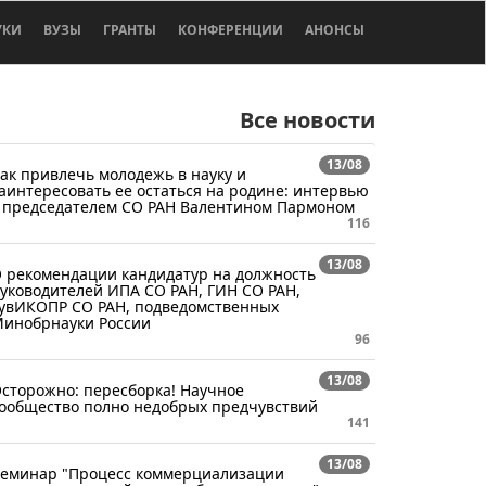
УКИ
ВУЗЫ
ГРАНТЫ
КОНФЕРЕНЦИИ
АНОНСЫ
Все новости
13/08
ак привлечь молодежь в науку и
аинтересовать ее остаться на родине: интервью
 председателем СО РАН Валентином Пармоном
116
13/08
 рекомендации кандидатур на должность
уководителей ИПА СО РАН, ГИН СО РАН,
увИКОПР СО РАН, подведомственных
инобрнауки России
96
13/08
сторожно: пересборка! Научное
ообщество полно недобрых предчувствий
141
13/08
еминар "Процесс коммерциализации