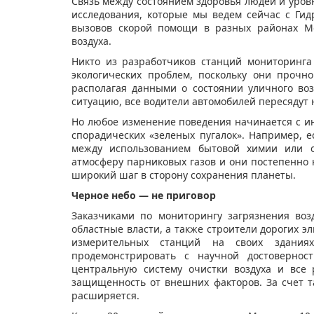
Связь между состоянием здоровья людей и уров
исследования, которые мы ведем сейчас с Гид
вызовов скорой помощи в разных районах Мо
воздуха.
Никто из разработчиков станций мониторинга
экологических проблем, поскольку они прочн
располагая данными о состоянии уличного воз
ситуацию, все водители автомобилей пересядут
Но любое изменение поведения начинается с ин
спорадических «зеленых пугалок». Например, 
между использованием бытовой химии или о
атмосферу парниковых газов и они постепенно 
широкий шаг в сторону сохранения планеты.
Черное небо — не приговор
Заказчиками по мониторингу загрязнения воз
областные власти, а также строители дорогих 
измерительных станций на своих здания
продемонстрировать с научной достовернос
центральную систему очистки воздуха и все
защищенность от внешних факторов. За счет т
расширяется.