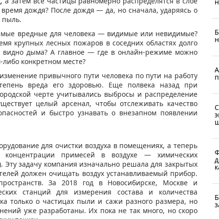
д, а затем все частицы равномерно распределятся в слое
н
 время дождя? После дождя — да, но сначала, ударяясь о
 пыль.
Б
самые вредные для человека — видимые или невидимые?
н
емя крупных лесных пожаров в соседних областях долго
не видно дыма? А главное — где в онлайн-режиме можно
м-либо конкретном месте?
А
изменение привычного пути человека по пути на работу
п
тепень вреда его здоровью. Еще полвека назад при
ородской черте учитывались выбросы и распределение
уществует целый арсенал, чтобы отслеживать качество
С
 опасностей и быстро узнавать о внезапном появлении
э
ш
орудование для очистки воздуха в помещениях, а теперь
Ф
 концентрации примесей в воздухе — химических
д
). Эту задачу компания изначально решала для закрытых
к
ителей должен очищать воздух устанавливаемый прибор.
ространств. За 2018 год в Новосибирске, Москве и
еских станций для измерения состава и количества
Б
ка только о частицах пыли и сажи разного размера, но
з
ений уже разработаны. Их пока не так много, но скоро