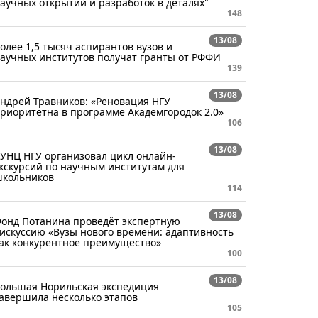
аучных открытий и разработок в деталях"
148
13/08
олее 1,5 тысяч аспирантов вузов и
аучных институтов получат гранты от РФФИ
139
13/08
ндрей Травников: «Реновация НГУ
риоритетна в программе Академгородок 2.0»
106
13/08
УНЦ НГУ организовал цикл онлайн-
кскурсий по научным институтам для
кольников
114
13/08
онд Потанина проведёт экспертную
искуссию «Вузы нового времени: адаптивность
ак конкурентное преимущество»
100
13/08
ольшая Норильская экспедиция
авершила несколько этапов
105