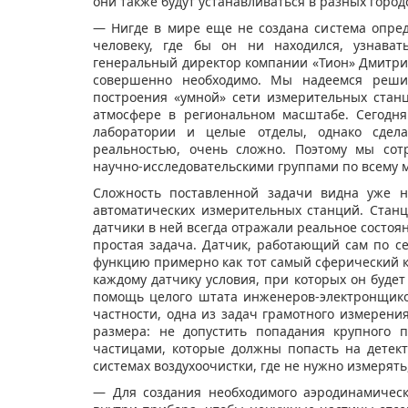
они также будут устанавливаться в разных город
— Нигде в мире еще не создана система опред
человеку, где бы он ни находился, узнава
генеральный директор компании «Тион» Дмитри
совершенно необходимо. Мы надеемся реши
построения «умной» сети измерительных стан
атмосфере в региональном масштабе. Сегодн
лаборатории и целые отделы, однако сдела
реальностью, очень сложно. Поэтому мы сот
научно-исследовательскими группами по всему 
Сложность поставленной задачи видна уже н
автоматических измерительных станций. Стан
датчики в ней всегда отражали реальное состоян
простая задача. Датчик, работающий сам по с
функцию примерно как тот самый сферический ко
каждому датчику условия, при которых он будет
помощь целого штата инженеров-электронщико
частности, одна из задач грамотного измерени
размера: не допустить попадания крупного 
частицами, которые должны попасть на детект
системах воздухоочистки, где не нужно измерять
— Для создания необходимого аэродинамичес