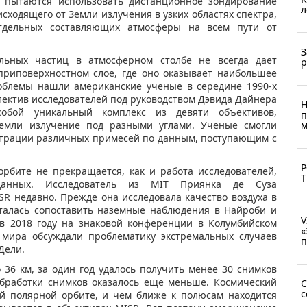
е пытаются использовать дистанционное зондирование
л
сходящего от Земли излучения в узких областях спектра,
тдельных составляющих атмосферы на всем пути от
З
льных частиц в атмосферном столбе не всегда дает
р
 приповерхностном слое, где оно оказывает наибольшее
облемы нашли американские ученые в середине 1990-х
ллектив исследователей под руководством Дэвида Дайнера
Н
обой уникальный комплекс из девяти объективов,
п
емли излучение под разными углами. Ученые смогли
м
нтрации различных примесей по данным, поступающим с
Р
орбите не прекращается, как и работа исследователей,
Т
данных. Исследователь из MIT Приянка де Суза
SR недавно. Прежде она исследовала качество воздуха в
ыталась сопоставить наземные наблюдения в Найроби и
V
 в 2018 году на знаковой конференции в Колумбийском
«
о мира обсуждали проблематику экстремальных случаев
п
Дели.
 36 км, за один год удалось получить менее 30 снимков
обработки снимков оказалось еще меньше. Космический
C
с
ой полярной орбите, и чем ближе к полюсам находится