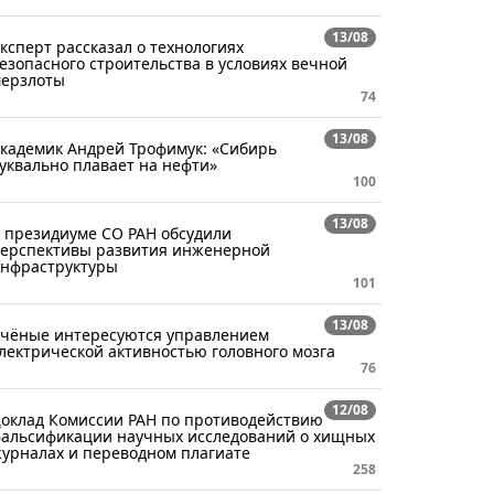
13/08
ксперт рассказал о технологиях
езопасного строительства в условиях вечной
ерзлоты
74
13/08
кадемик Андрей Трофимук: «Сибирь
уквально плавает на нефти»
100
13/08
 президиуме СО РАН обсудили
ерспективы развития инженерной
нфраструктуры
101
13/08
чёные интересуются управлением
лектрической активностью головного мозга
76
12/08
оклад Комиссии РАН по противодействию
альсификации научных исследований о хищных
урналах и переводном плагиате
258