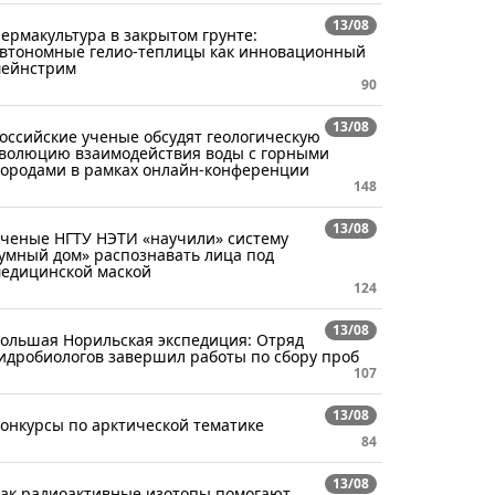
13/08
ермакультура в закрытом грунте:
втономные гелио-теплицы как инновационный
ейнстрим
90
13/08
оссийские ученые обсудят геологическую
волюцию взаимодействия воды с горными
ородами в рамках онлайн-конференции
148
13/08
ченые НГТУ НЭТИ «научили» систему
умный дом» распознавать лица под
едицинской маской
124
13/08
ольшая Норильская экспедиция: Отряд
идробиологов завершил работы по сбору проб
107
13/08
онкурсы по арктической тематике
84
13/08
ак радиоактивные изотопы помогают