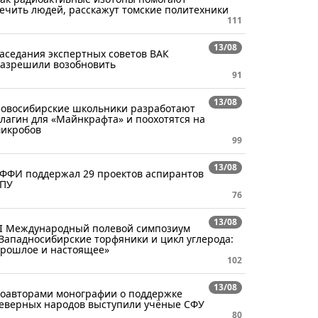
ечить людей, расскажут томские политехники
111
13/08
аседания экспертных советов ВАК
азрешили возобновить
91
13/08
овосибирские школьники разработают
лагин для «Майнкрафта» и поохотятся на
икробов
99
13/08
ФФИ поддержал 29 проектов аспирантов
ПУ
76
13/08
I Международный полевой симпозиум
Западносибирские торфяники и цикл углерода:
рошлое и настоящее»
102
13/08
оавторами монографии о поддержке
еверных народов выступили учёные СФУ
80