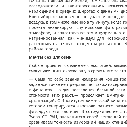
точка на поверхности Земли, тем чаще она ока
исследователи и заинтересовались возможн
наблюдений в средних широтах с данными дист
Новосибирске мгновенно получает и передае
воздуха, в том числе именно в ту минуту, когда 
проекта анализируют спутниковые фотографи
атмосфере, и сопоставляют эту информацию с 
натренированная, как минимум для Новосибир
рассчитывать точную концентрацию аэрозоле
района города.
Мечты без иллюзий
Любые проекты, связанные с экологией, вызы
смогут улучшить окружающую среду и кто за это 
— Сама по себе задача измерения концентра
заданной точке не представляет каких-то серье
в финансах. Но для построения большой сети
стоимости этих работ,— продолжает Дмитрий
организаций. С Институтом химической кинетик
котором генерируются аэрозоли разного разм
фиксируют эти частицы. В сотрудничестве с т
Зуева СО РАН, знаменитого своей летающей в
сравниваем точность измерений наших станци