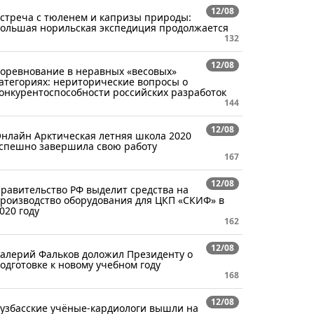
12/08
стреча с тюленем и капризы природы:
ольшая норильская экспедиция продолжается
132
12/08
оревнование в неравных «весовых»
атегориях: нериторические вопросы о
онкурентоспособности российских разработок
144
12/08
нлайн Арктическая летняя школа 2020
спешно завершила свою работу
167
12/08
равительство РФ выделит средства на
роизводство оборудования для ЦКП «СКИФ» в
020 году
162
12/08
алерий Фальков доложил Президенту о
одготовке к новому учебном году
168
12/08
узбасские учёные-кардиологи вышли на