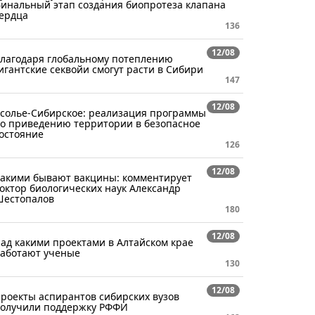
инальный этап создания биопротеза клапана
ердца
136
12/08
лагодаря глобальному потеплению
игантские секвойи смогут расти в Сибири
147
12/08
солье-Сибирское: реализация программы
о приведению территории в безопасное
остояние
126
12/08
акими бывают вакцины: комментирует
октор биологических наук Александр
естопалов
180
12/08
ад какими проектами в Алтайском крае
аботают ученые
130
12/08
роекты аспирантов сибирских вузов
олучили поддержку РФФИ