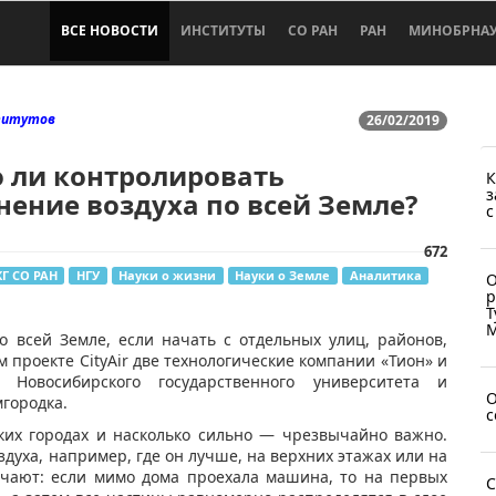
ВСЕ НОВОСТИ
ИНСТИТУТЫ
СО РАН
РАН
МИНОБРНА
титутов
26/02/2019
 ли контролировать
К
з
нение воздуха по всей Земле?
с
672
Г СО РАН
НГУ
Науки о жизни
Науки о Земле
Аналитика
О
р
Т
М
о всей Земле, если начать с отдельных улиц, районов,
м проекте CityAir две технологические компании «Тион» и
 Новосибирского государственного университета и
О
городка.
с
ских городах и насколько сильно — чрезвычайно важно.
духа, например, где он лучше, на верхних этажах или на
чают: если мимо дома проехала машина, то на первых
С