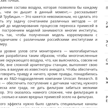
ских точках.
еления состава воздуха, которая позволяла бы каждому
П
ть, чем он дышит в данный момент,— рассказывает
й Трубицын.— Это кажется невозможным, но сделать это
ть эту задачу сочетанием различных методов — от
2
ций до моделирования процессов переноса примесей в
и
я построением моделей занимаются многие институты,
ть так, чтобы полученная модель коррелировала с
рудничаем с различными российскими институтами и
Э
миру.
с
а уровне узлов сети мониторинга — малогабаритных
ция разработана таким образом, чтобы многочисленные
С
ие окружающего воздуха, что, как выяснилось, совсем не
н
ебе, вне сложной архитектуры станции, выполняет свою
нь в вакууме из известного анекдота. Чтобы обеспечить
 говорить правду и ничего, кроме правды, понадобилась
в из R&D-подразделения компании Uniscan Research. В
М
ж
я — обеспечить поступление к датчикам частиц нужного
песка или града, не дать фильтрам забиться мелкими
ор. Это оказалось намного сложнее, чем фильтрация в
, сколько и каких вредных примесей осело на фильтрах.
Р
Е
кого эффекта нужно было сделать специальные каналы