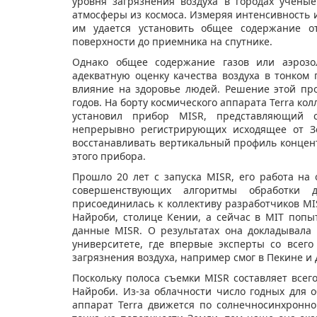
уровня загрязнения воздуха в городах учены
атмосферы из космоса. Измеряя интенсивность и
им удается установить общее содержание о
поверхности до приемника на спутнике.
Однако общее содержание газов или аэрозо
адекватную оценку качества воздуха в тонком
влияние на здоровье людей. Решение этой пр
годов. На борту космического аппарата Terra ко
установил прибор MISR, представляющий с
непрерывно регистрирующих исходящее от З
восстанавливать вертикальный профиль конце
этого прибора.
Прошло 20 лет с запуска MISR, его работа на 
совершенствующих алгоритмы обработки 
присоединилась к коллективу разработчиков MI
Найроби, столице Кении, а сейчас в MIT поп
данные MISR. О результатах она докладывала
университете, где впервые эксперты со всег
загрязнения воздуха, например смог в Пекине и 
Поскольку полоса съемки MISR составляет всего
Найроби. Из-за облачности число годных для 
аппарат Terra движется по солнечносинхронн