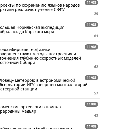
11/08
роекты по сохранению языков народов
рктики реализуют учёные СВФУ
29
11/08
ольшая Норильская экспедиция
обралась до Карского моря
61
11/08
овосибирские геофизики
овершенствуют методы построения и
точнения глубинно-скоростных моделей
осточной Сибири
62
11/08
Ловец» метеоров: в астрономической
бсерватории ИГУ завершен монтаж второй
етеорной станции
57
11/08
юменские археологи в поисках
рародины мадьяр
43
11/08
айкал оценят «цифрой»: о создании