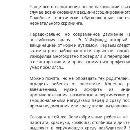
Чаще всего осложнения после вакцинации свя
случае возникновения вакцин-ассоциированног
Подобные генетически обусловленные сост
неонатального скрининга.
Парадоксально, но современное движение «
английскому врачу – Э. Уэйкфилду, который
вакцинацией от кори и аутизмом. Первым следст
затем и рост заболеваемости корью не только 
Уэйкфилда многократно проверили и перепровер
а ее автора лишили права заниматься професси
умах поселился…
Можно понять, но не оправдать тех родителей,
оградить ребенка от опасности. Конечно,
взвешенным, нужно исходить из индив
противопоказания, возможные аллергические р
эмоциональными нагрузками перед и сразу посл
время недомогания или сразу после выздоровле
Сегодня в той же Великобритании ребенка не 
паротита, краснухи, коклюша, столбняка и дифте
выделяет в окружающую среду возбудителей б