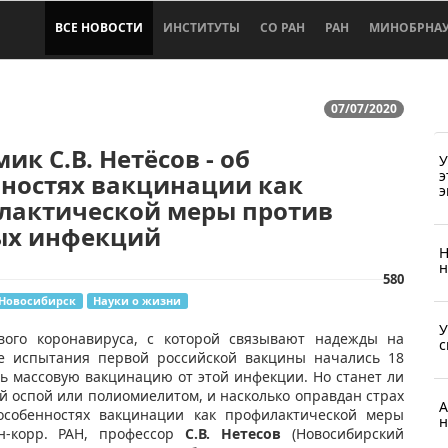
ВСЕ НОВОСТИ
ИНСТИТУТЫ
СО РАН
РАН
МИНОБРНА
07/07/2020
ик С.В. Нетёсов - об
У
э
нностях вакцинации как
э
лактической меры против
ых инфекций
Н
н
580
Новосибирск
Науки о жизни
У
ового коронавируса, с которой связывают надежды на
с
е испытания первой российской вакцины начались 18
ть массовую вакцинацию от этой инфекции. Но станет ли
ой оспой или полиомиелитом, и насколько оправдан страх
А
собенностях вакцинации как профилактической меры
н
н-корр. РАН, профессор
С.В. Нетесов
(Новосибирский