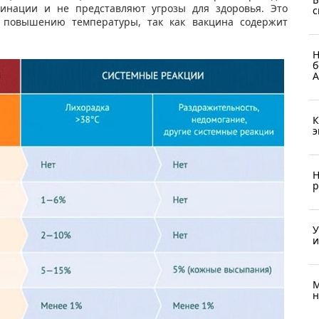
цинации и не представляют угрозы для здоровья. Это
с
 повышению температуры, так как вакцина содержит
Н
б
А
К
э
Н
р
У
и
М
н