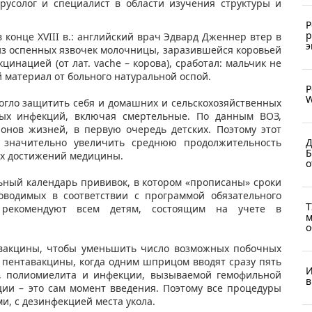
русолог и специалист в области изучения структуры и
Р
р
конце XVIII в.: английский врач Эдвард Дженнер втер в
э
из оспенных язвочек молочницы, заразившейся коровьей
инацией (от лат. vache – корова), сработал: мальчик не
 материал от больного натуральной оспой.
Р
W
огло защитить себя и домашних и сельскохозяйственных
ых инфекций, включая смертельные. По данным ВОЗ,
онов жизней, в первую очередь детских. Поэтому этот
Д
 значительно увеличить среднюю продолжительность
Б
ых достижений медицины.
о
альный календарь прививок, в котором «прописаны» сроки
оводимых в соответствии с программой обязательного
Т
ь рекомендуют всем детям, состоящим на учете в
м
о
 вакцины, чтобы уменьшить число возможных побочных
 пентавакцины, когда одним шприцом вводят сразу пять
И
а, полиомиелита и инфекции, вызываемой гемофильной
в
ции – это сам момент введения. Поэтому все процедуры
и, с дезинфекцией места укола.