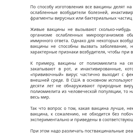
По способу изготовления все вакцины делят на
ослабленные возбудители болезней, инактив
фрагменты вирусных или бактериальных частиц
Живые вакцины не вызывают сколько-нибудь 
организме ослабленных микроорганизмов об
иммунного ответа. Однако для некоторых возбу
вакцины не способны вызвать заболевание, 
характерные признаки возбудителя, чтобы при в
К примеру, вакцины от полиомиелита на сег
закапывают в рот, и инактивированные, ко
«прививочный» вирус частично выходит с фе
внешней среде. В США в основном используют
десяти лет не обнаруживают природные вир
полиомиелита из человеческой популяции, то 
весь мир.
Так что вопрос о том, какая вакцина лучше, не
вакцина, к сожалению, не обходится без поб
экспериментально и приведены в соответствую
При этом надо различать поствакцинальные ре