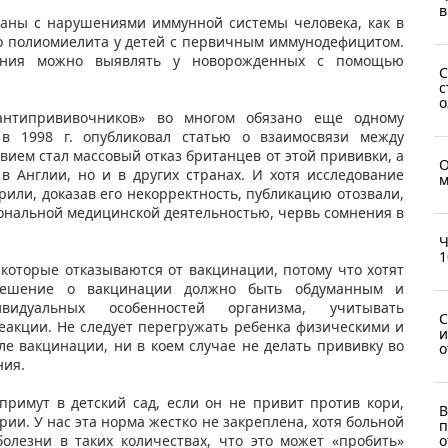
в
заны с нарушениями иммунной системы человека, как в
о полиомиелита у детей с первичным иммунодефицитом.
ояния можно выявлять у новорожденных с помощью
С
с
о
антипрививочников» во многом обязано еще одному
 в 1998 г. опубликовал статью о взаимосвязи между
вием стал массовый отказ британцев от этой прививки, а
О
в Англии, но и в других странах. И хотя исследование
м
или, доказав его некорректность, публикацию отозвали,
ональной медицинской деятельностью, червь сомнения в
Ч
1
 которые отказываются от вакцинации, потому что хотят
 решение о вакцинации должно быть обдуманным и
идуальных особенностей организма, учитывать
С
еакции. Не следует перегружать ребенка физическими и
и
е вакцинации, ни в коем случае не делать прививку во
о
ния.
примут в детский сад, если он не привит против кори,
В
рии. У нас эта норма жестко не закреплена, хотя больной
п
о
олезни в таких количествах, что это может «пробить»