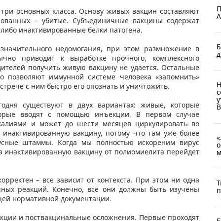
П
 три основных класса. Основу живых вакцин составляют
А
ированных – убитые. Субъединичные вакцины содержат
 либо инактивированные белки патогена.
Б
значительного недомогания, при этом размножение в
д
ычно приводит к выработке прочного, комплексного
дителей получить живую вакцину не удается. Остальные
но позволяют иммунной системе человека «запомнить»
Н
стрече с ним быстро его опознать и уничтожить.
с
у
одня существуют в двух вариантах: живые, которые
В
торые вводят с помощью инъекции. В первом случае
калиями и может до шести месяцев циркулировать во
 инактивированную вакцину, потому что там уже более
«
усные штаммы. Когда мы полностью искореним вирус
о
на инактивированную вакцину от полиомиелита перейдет
м
корректен – все зависит от контекста. При этом ни одна
Т
очных реакций. Конечно, все они должны быть изучены
п
щей нормативной документации.
акции и поствакцинальные осложнения. Первые проходят
Б