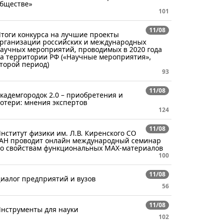
бществе»
101
11/08
тоги конкурса на лучшие проекты
рганизации российских и международных
аучных мероприятий, проводимых в 2020 года
а территории РФ («Научные мероприятия»,
торой период)
93
11/08
кадемгородок 2.0 – приобретения и
отери: мнения экспертов
124
11/08
нститут физики им. Л.В. Киренского СО
АН проводит онлайн международный семинар
о свойствам функциональных MAX-материалов
100
11/08
иалог предприятий и вузов
56
11/08
нструменты для науки
102