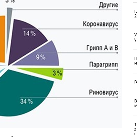
Г
2
У
у
П
и
Г
В
м
1
э
с