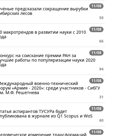
11/08
чёные предсказали сокращение вырубки
ибирских лесов
50
11/08
0 макротрендов в развитии науки с 2010
ода
66
11/08
онкурс на соискание премии РАН за
учшие работы по популяризации науки 2020
ода
94
11/08
еждународный военно-технический
орум «Армия - 2020»: среди участников - СибГУ
м. М.Ф. Решетнева
31
11/08
татья аспирантов ТУСУРа будет
публикована в журнале из Q1 Scopus и WoS
60
11/08
еловеческое измерение трансформаций