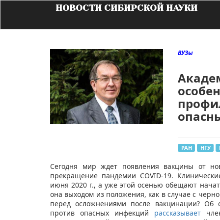
НОВОСТИ СИБИРСКОЙ НАУКИ
ВУЗы
Академ
особе
профи
опасн
РАН
НГУ
​​​Сегодня мир ждет появления вакцины от н
прекращение пандемии COVID-19. Клинически
июня 2020 г., а уже этой осенью обещают нача
она выходом из положения, как в случае с черн
перед осложнениями после вакцинации? Об о
против опасных инфекций
рассказывает
чле