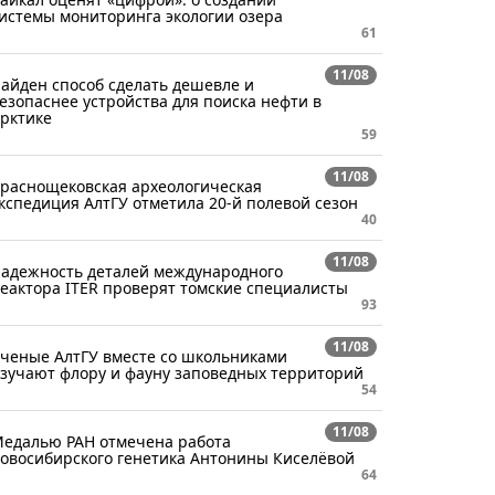
истемы мониторинга экологии озера
61
11/08
айден способ сделать дешевле и
езопаснее устройства для поиска нефти в
рктике
59
11/08
раснощековская археологическая
кспедиция АлтГУ отметила 20-й полевой сезон
40
11/08
адежность деталей международного
еактора ITER проверят томские специалисты
93
11/08
ченые АлтГУ вместе со школьниками
зучают флору и фауну заповедных территорий
54
11/08
едалью РАН отмечена работа
овосибирского генетика Антонины Киселёвой
64