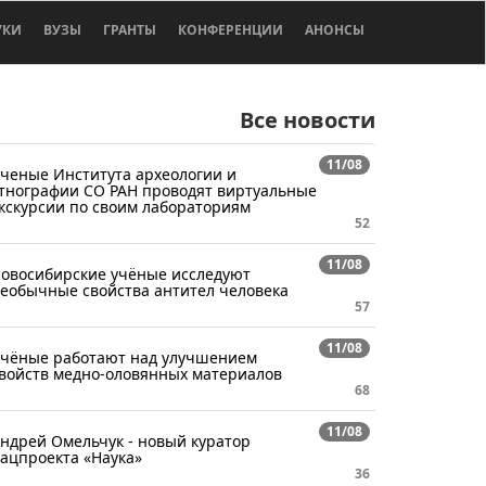
УКИ
ВУЗЫ
ГРАНТЫ
КОНФЕРЕНЦИИ
АНОНСЫ
Все новости
11/08
ченые Института археологии и
тнографии СО РАН проводят виртуальные
кскурсии по своим лабораториям
52
11/08
овосибирские учёные исследуют
еобычные свойства антител человека
57
11/08
чёные работают над улучшением
войств медно-оловянных материалов
68
11/08
ндрей Омельчук - новый куратор
ацпроекта «Наука»
36