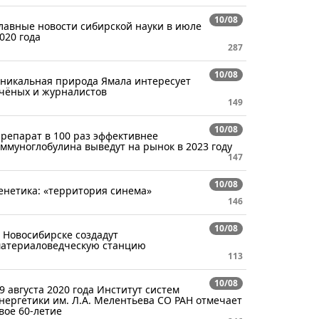
10/08
лавные новости сибирской науки в июле
020 года
287
10/08
никальная природа Ямала интересует
чёных и журналистов
149
10/08
репарат в 100 раз эффективнее
ммуноглобулина выведут на рынок в 2023 году
147
10/08
енетика: «территория синема»
146
10/08
 Новосибирске создадут
атериаловедческую станцию
113
10/08
9 августа 2020 года Институт систем
нергетики им. Л.А. Мелентьева СО РАН отмечает
вое 60-летие