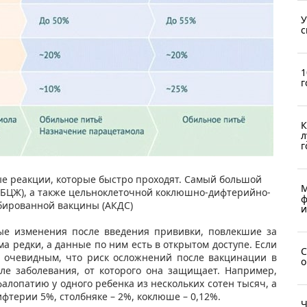
У
с
1
г
К
л
г
​
е реакции, которые быстро проходят. Самый большой
М
 (БЦЖ), а также цельноклеточной коклюшно-дифтерийно-
ф
бированной вакцины (АКДС)​
и
ые изменения после введения прививки, повлекшие за
а редки, а данные по ним есть в открытом доступе. Если
С
ся очевидным, что риск осложнений после вакцинации в
о
ле заболевания, от которого она защищает. Например,
лопатию у одного ребенка из нескольких сотен тысяч, а
ифтерии 5%, столбняке – 2%, коклюше – 0,12%.
Ч