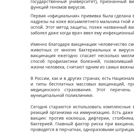
государственный университет), признанный ви
функций геномов вирусов.
Первая «официальная» прививка была сделана в 
надрезы на коже восьмилетнего мальчика гной 
оспой. Этот метод защиты, позже названный вакц
заболел даже когда врач ввел ему инфекционный
Именно благодаря вакцинации человечество см
животных от многих бактериальных и вирусн
вакцинация ежегодно спасает несколько милли
способ профилактики болезней, позволивший
жизни человека, считают одним из самых важн
В России, как и в других странах, есть Национ
и типы бесплатных массовых вакцинаций, пр
медицинского страхования. Этот перечен
муниципальной поликлинике.
Сегодня стараются использовать комплексные
реакций организма на иммунизацию. Есть даже
вакцин: против коклюша, дифтерии, столбняк
бактерией. Главный фактор риска при вакцина
проводятся в перчатках, одноразовыми шприцам