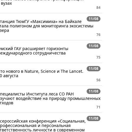
 вузах
84
11/08
танция ТюмГУ «Максимиха» на Байкале
тала полигоном для мониторинга экосистемы
зера
76
11/08
мский ГАУ расширяет горизонты
еждународного сотрудничества
75
11/08
то нового в Nature, Science и The Lancet.
0 августа
56
11/08
пециалисты Института леса СО РАН
зучают воздействие на природу промышленных
тходов
71
11/08
сероссийская конференция «Социальная,
рофессиональная и персональная
тветственность личности в современном