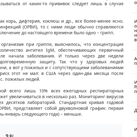
о
зываться от каких-то прививок следует лишь в случае
ак корь, дифтерия, коклюш и др., все более-менее ясно.
И
о
 инфекций (ОРВИ), то с ними люди обычно справляются
н
Исключение до настоящего времени было одно – грипп.
н
в
 организме при гриппе, выяснилось, что концентрация
количество антител IgM, обеспечивающих первичный
ле начала заболевания. И только через две недели
А
долговременную защиту. Так что у здоровых людей
п
зни, а вот у пожилых и с сопутствующими заболеваниями
риск этот не мал: в США через один-два месяца после
ыс. пожилых людей.
И
Р
иной всего лишь 10% всех ежегодных респираторных
п
жет увеличиваться в несколько раз. Мониторинг вирусов
ех десятков лабораторий. Стандартная кривая годовой
ОРВИ, представляет собой двухволновой график: первая
Д
рь-январь следующего года) – меньше.​
И