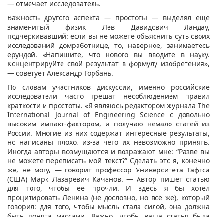
— отмечает исследователь.
Важность другого аспекта — простоты — выделял еще
знаменитый физик Лев Давидович Ландау,
подчеркивавший: если вы не можете объяснить суть своих
исследований домработнице, то, наверное, занимаетесь
ерундой. «Напишите, что нового вы вводите в науку.
Концентрируйте свой результат в формулу изобретения»,
— советует Александр Горбань.
По словам участников дискуссии, именно российские
исследователи часто грешат несоблюдением правил
краткости и простоты. «Я являюсь редактором журнала The
International Journal of Engineering Science с довольно
высоким импакт-фактором, и получаю немало статей из
России. Многие из них содержат интересные результаты,
но написаны плохо, из-за чего их невозможно принять.
Иногда авторы возмущаются и возражают мне: “Разве вы
не можете переписать мой текст?” Сделать это я, конечно
же, не могу, — говорит профессор Университета Тафтса
(США) Марк Лазаревич Качанов. — Автор пишет статью
для того, чтобы ее прочли. И здесь я бы хотел
процитировать Ленина (не дословно, но всё же), который
говорил: для того, чтобы мысль стала силой, она должна
быть понята массами. Важно, чтобы ваша статья была