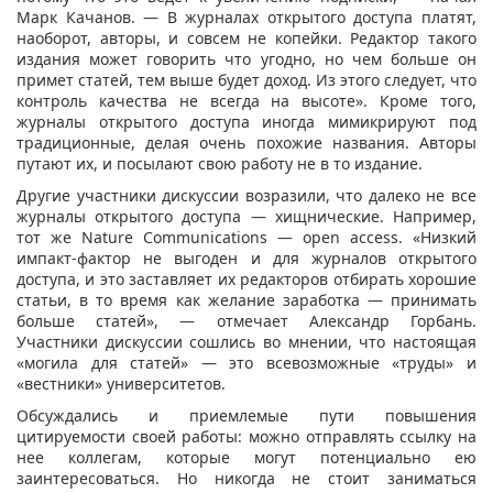
Марк Качанов. — В журналах открытого доступа платят,
наоборот, авторы, и совсем не копейки. Редактор такого
издания может говорить что угодно, но чем больше он
примет статей, тем выше будет доход. Из этого следует, что
контроль качества не всегда на высоте». Кроме того,
журналы открытого доступа иногда мимикрируют под
традиционные, делая очень похожие названия. Авторы
путают их, и посылают свою работу не в то издание.
Другие участники дискуссии возразили, что далеко не все
журналы открытого доступа — хищнические. Например,
тот же Nature Сommunications — open access. «Низкий
импакт-фактор не выгоден и для журналов открытого
доступа, и это заставляет их редакторов отбирать хорошие
статьи, в то время как желание заработка — принимать
больше статей», — отмечает Александр Горбань.
Участники дискуссии сошлись во мнении, что настоящая
«могила для статей» — это всевозможные «труды» и
«вестники» университетов.
Обсуждались и приемлемые пути повышения
цитируемости своей работы: можно отправлять ссылку на
нее коллегам, которые могут потенциально ею
заинтересоваться. Но никогда не стоит заниматься