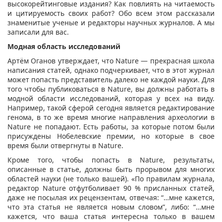
высокорейтинговые издания? Как повлиять на читаемость
и цитируемость своих работ? Обо всем этом рассказали
знаменитые ученые и редакторы научных журналов. А мы
записали для вас.
Модная область исследований
Артём Оганов утверждает, что Nature — прекрасная школа
написания статей, однако подчеркивает, что в этот журнал
может попасть представитель далеко не каждой науки. Для
того чтобы публиковаться в Nature, вы должны работать в
модной области исследований, которая у всех на виду.
Например, такой сферой сегодня является редактирование
генома, в то же время многие направления археологии в
Nature не попадают. Есть работы, за которые потом были
присуждены Нобелевские премии, но которые в свое
время были отвергнуты в Nature.
Кроме того, чтобы попасть в Nature, результаты,
описанные в статье, должны быть прорывом для многих
областей науки (не только вашей). «По правилам журнала,
редактор Nature отфутболивает 90 % присланных статей,
даже не посылая их рецензентам, отвечая: “…мне кажется,
что эта статья не является новым словом”, либо: “…мне
кажется, что ваша статья интересна только в вашем