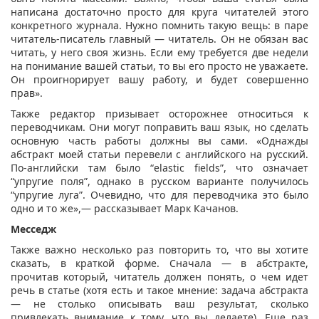
написана достаточно просто для круга читателей этого
конкретного журнала. Нужно помнить такую вещь: в паре
читатель-писатель главный — читатель. Он не обязан вас
читать, у него своя жизнь. Если ему требуется две недели
на понимание вашей статьи, то вы его просто не уважаете.
Он проигнорирует вашу работу, и будет совершенно
прав».
Также редактор призывает осторожнее относиться к
переводчикам. Они могут поправить ваш язык, но сделать
основную часть работы должны вы сами. «Однажды
абстракт моей статьи перевели с английского на русский.
По-английски там было “elastic fields”, что означает
“упругие поля”, однако в русском варианте получилось
“упругие луга”. Очевидно, что для переводчика это было
одно и то же»,— рассказывает Марк Качанов.
Месседж
Также важно несколько раз повторить то, что вы хотите
сказать, в краткой форме. Сначала — в абстракте,
прочитав который, читатель должен понять, о чем идет
речь в статье (хотя есть и такое мнение: задача абстракта
— не столько описывать ваш результат, сколько
привлекать внимание к тому, что вы делаете). Еще раз