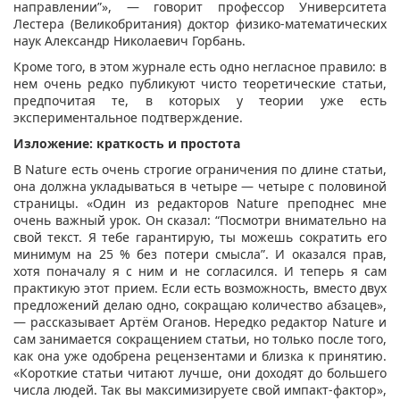
направлении”», — говорит профессор Университета
Лестера (Великобритания) доктор физико-математических
наук Александр Николаевич Горбань.
Кроме того, в этом журнале есть одно негласное правило: в
нем очень редко публикуют чисто теоретические статьи,
предпочитая те, в которых у теории уже есть
экспериментальное подтверждение.
Изложение: краткость и простота
В Nature есть очень строгие ограничения по длине статьи,
она должна укладываться в четыре — четыре с половиной
страницы. «Один из редакторов Nature преподнес мне
очень важный урок. Он сказал: “Посмотри внимательно на
свой текст. Я тебе гарантирую, ты можешь сократить его
минимум на 25 % без потери смысла”. И оказался прав,
хотя поначалу я с ним и не согласился. И теперь я сам
практикую этот прием. Если есть возможность, вместо двух
предложений делаю одно, сокращаю количество абзацев»,
— рассказывает Артём Оганов. Нередко редактор Nature и
сам занимается сокращением статьи, но только после того,
как она уже одобрена рецензентами и близка к принятию.
«Короткие статьи читают лучше, они доходят до большего
числа людей. Так вы максимизируете свой импакт-фактор»,