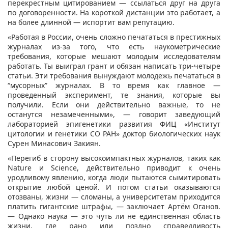
перекрестным цитированием — ссылаться друг на друга
по договоренности. На короткой дистанции это работает, а
на более длинной — испортит вам репутацию.
«Работая в России, очень сложно печататься в престижных
журналах из-за того, что есть наукометрические
требования, которые мешают молодым исследователям
работать. Ты выиграл грант и обязан написать три-четыре
статьи. Эти требования вынуждают молодежь печататься в
“мусорных” журналах. В то время как главное —
проведенный эксперимент, те знания, которые вы
получили. Если они действительно важные, то не
останутся незамеченными», — говорит заведующий
лабораторией эпигенетики развития ФИЦ «Институт
цитологии и генетики СО РАН» доктор биологических наук
Сурен Минасович Закиян.
«Перегиб в сторону высокоимпактных журналов, таких как
Nature и Science, действительно приводит к очень
уродливому явлению, когда люди пытаются сымитировать
открытие любой ценой. И потом статьи оказываются
отозваны, жизни — сломаны, а университетам приходится
платить гигантские штрафы, — заключает Артём Оганов.
— Однако наука — это чуть ли не единственная область
жизни, где рано или поздно справедливость