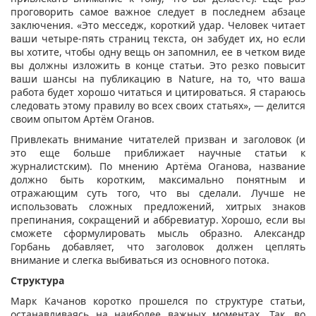
проговорить самое важное следует в последнем абзаце
заключения. «Это месседж, короткий удар. Человек читает
ваши четыре-пять страниц текста, он забудет их, но если
вы хотите, чтобы одну вещь он запомнил, ее в четком виде
вы должны изложить в конце статьи. Это резко повысит
ваши шансы на публикацию в Nature, на то, что ваша
работа будет хорошо читаться и цитироваться. Я стараюсь
следовать этому правилу во всех своих статьях», — делится
своим опытом Артём Оганов.
Привлекать внимание читателей призван и заголовок (и
это еще больше приближает научные статьи к
журналистским). По мнению Артёма Оганова, название
должно быть коротким, максимально понятным и
отражающим суть того, что вы сделали. Лучше не
использовать сложных предложений, хитрых знаков
препинания, сокращений и аббревиатур. Хорошо, если вы
сможете сформулировать мысль образно. Александр
Горбань добавляет, что заголовок должен цеплять
внимание и слегка выбиваться из основного потока.
Структура
Марк Качанов коротко прошелся по структуре статьи,
останавливаясь на наиболее важных моментах. Так, во