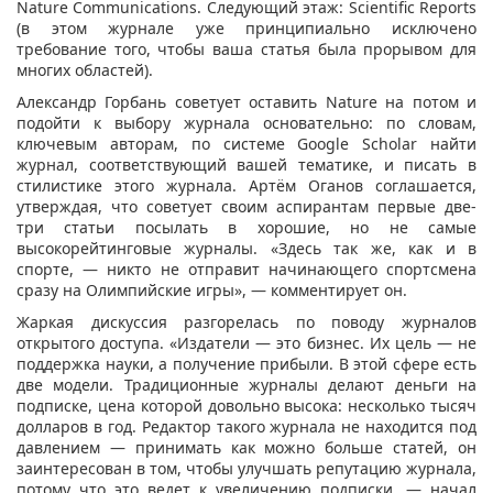
Nature Сommunications. Следующий этаж: Scientific Reports
(в этом журнале уже принципиально исключено
требование того, чтобы ваша статья была прорывом для
многих областей).
Александр Горбань советует оставить Nature на потом и
подойти к выбору журнала основательно: по словам,
ключевым авторам, по системе Google Scholar найти
журнал, соответствующий вашей тематике, и писать в
стилистике этого журнала. Артём Оганов соглашается,
утверждая, что советует своим аспирантам первые две-
три статьи посылать в хорошие, но не самые
высокорейтинговые журналы. «Здесь так же, как и в
спорте, — никто не отправит начинающего спортсмена
сразу на Олимпийские игры», — комментирует он.
Жаркая дискуссия разгорелась по поводу журналов
открытого доступа. «Издатели — это бизнес. Их цель — не
поддержка науки, а получение прибыли. В этой сфере есть
две модели. Традиционные журналы делают деньги на
подписке, цена которой довольно высока: несколько тысяч
долларов в год. Редактор такого журнала не находится под
давлением — принимать как можно больше статей, он
заинтересован в том, чтобы улучшать репутацию журнала,
потому что это ведет к увеличению подписки, — начал