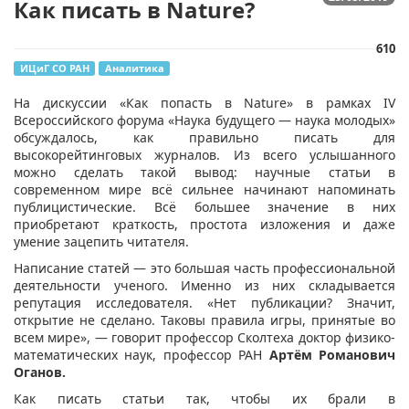
Как писать в Nature?
610
ИЦиГ СО РАН
Аналитика
На дискуссии «Как попасть в Nature» в рамках IV
Всероссийско
го форума «Наука будущего — наука молодых»
обсуждалось, как правильно писать для
высокорейтинговых журналов. Из всего услышанного
можно сделать такой вывод: научные статьи в
современном мире всё сильнее начинают напоминать
публицистические. Всё большее значение в них
приобретают краткость, простота изложения и даже
умение зацепить читателя.
Написание статей — это большая часть профессиональной
деятельности ученого. Именно из них складывается
репутация исследователя. «Нет публикации? Значит,
открытие не сделано. Таковы правила игры, принятые во
всем мире», — говорит профессор Сколтеха доктор физико-
математических наук, профессор РАН
Артём Романович
Оганов
.
Как писать статьи так, чтобы их брали в