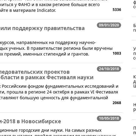
ф
читься у ФАНО и в каком регионе больше всего
с
5336
йте в материале Indicator.
09/01/2020
Б
чили поддержку правительства
г
нкурсов, направленных на поддержку научно-
дых ученых. В правительстве региона были вручены
У
п
1003
х премий, именных стипендий и грантов.
с
24/10/2018
ледовательских проектов
бласти в рамках Фестиваля науки
К
д
Ш
х Российским фондом фундаментальных исследований и
и, прошла в регионе 24 октября в рамках VI Фестиваля
ставляют большую ценность для фундаментальной
2068
Н
р
10/05/2018
и-2018 в Новосибирске
П
иционные городские дни науки. На самых разных
п
утся выставки, пройдут экскурсии во многих научных