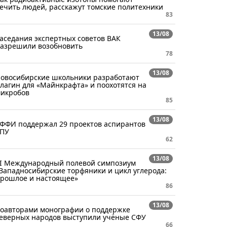
ечить людей, расскажут томские политехники
83
13/08
аседания экспертных советов ВАК
азрешили возобновить
78
13/08
овосибирские школьники разработают
лагин для «Майнкрафта» и поохотятся на
икробов
85
13/08
ФФИ поддержал 29 проектов аспирантов
ПУ
62
13/08
I Международный полевой симпозиум
Западносибирские торфяники и цикл углерода:
рошлое и настоящее»
86
13/08
оавторами монографии о поддержке
еверных народов выступили учёные СФУ
66