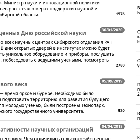
а». Министр науки и инновационной политики
В
ьев рассказал о мерах поддержки научной и
Б
1576
ибирской области.
30/01/2020
С
щенных Дню российской науки
к
к
Во всех научных центрах Сибирского отделения РАН
В дни открытых дверей в институтах можно будет
еть уникальное оборудование и приборы, послушать
, побеседовать с ведущими учеными, посмотреть
О
у
2780
05/09/2019
ового века
П
п
 — время яркое и бурное. Необходимо было
2
 и подготовить территорию для развития будущего.
ля молодых ученых, были построены Технопарк,
920
кого государственного университета.
В
п
04/04/2018
тативности научных организаций
К
атегориям. Чем отличились сельскохозяйственные