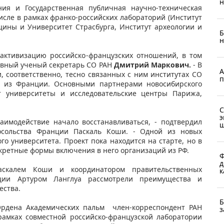
н
ния и Государственная публичная научно-техническая
исле в рамках франко-российских лабораторий (Институт
ины и Университет Страсбурга, Институт археологии и
Б
н
активизацию российско-французских отношений, в том
главный ученый секретарь СО РАН
Дмитрий Маркович.
- В
А
, соответственно, тесно связанных с ним институтах СО
п
в из Франции. Основными партнерами новосибирского
ют университеты и исследовательские центры Парижа,
С
э
аимодействие начало восстанавливаться, - подтвердил
ш
осольства Франции Паскаль Коши. - Одной из новых
о университета. Проект пока находится на старте, но в
нкретные формы включения в него организаций из РФ.
Ф
д
аскалем Коши и координатором правительственных
к
ции Артуром Ланглуа рассмотрели преимущества и
ества.
Б
рдена Академических пальм член-корреспондент РАН
з
рамках совместной российско-французской лаборатории