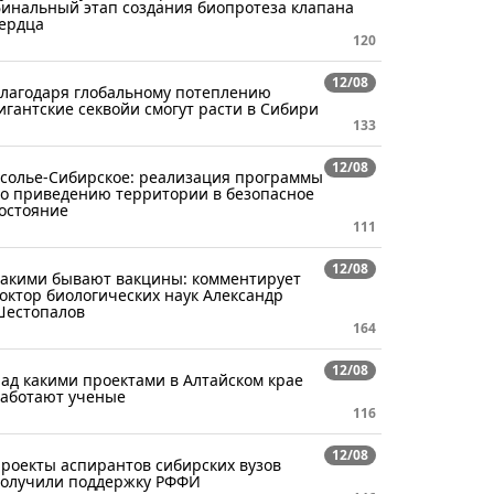
инальный этап создания биопротеза клапана
ердца
120
12/08
лагодаря глобальному потеплению
игантские секвойи смогут расти в Сибири
133
12/08
солье-Сибирское: реализация программы
о приведению территории в безопасное
остояние
111
12/08
акими бывают вакцины: комментирует
октор биологических наук Александр
естопалов
164
12/08
ад какими проектами в Алтайском крае
аботают ученые
116
12/08
роекты аспирантов сибирских вузов
олучили поддержку РФФИ