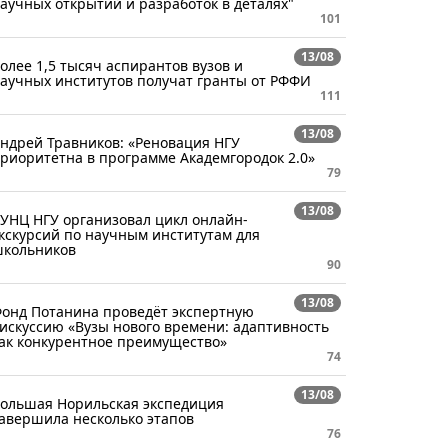
аучных открытий и разработок в деталях"
101
13/08
олее 1,5 тысяч аспирантов вузов и
аучных институтов получат гранты от РФФИ
111
13/08
ндрей Травников: «Реновация НГУ
риоритетна в программе Академгородок 2.0»
79
13/08
УНЦ НГУ организовал цикл онлайн-
кскурсий по научным институтам для
кольников
90
13/08
онд Потанина проведёт экспертную
искуссию «Вузы нового времени: адаптивность
ак конкурентное преимущество»
74
13/08
ольшая Норильская экспедиция
авершила несколько этапов
76