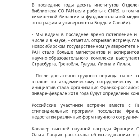
В последние годы десять институтов Отделе
библиотека СО РАН вели работы с CNRS, в том ч
химической биологии и фундаментальной медиц
этнографии и университеты Бордо и Савойи).
- Мы видим в последнее время потепление и 
числе и в науке, - отметил, открывая встречу, 
Новосибирском государственном университете и
РАН стало больше магистрантов и аспиранто
научно-образовательного комплекса выступа
Страсбурга, Гренобля, Тулузы, Лиона и Лилля.
- После достаточно трудного периода наше вз
атташе по академическому сотрудничеству п
инициатив стала организация Франко-российског
январе-феврале 2018 года будут определены ко
Российские участники встречи вместе с П
стипендиальных программ посольства Фран
недостатки различных форм научного сотруднич
Кавалер высшей научной награды Франции О
Ольга Лаврик рассказала об исследованиях в 