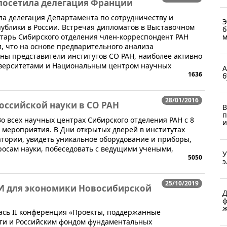
посетила делегация Франции
ла делегация Департамента по сотрудничеству и
Э
публики в России. Встречая дипломатов в Выставочном
б
етарь Сибирского отделения член-корреспондент РАН
м
 что на основе предварительного анализа
ы представители институтов СО РАН, наиболее активно
верситетами и Национальным центром научных
А
1636
б
28/01/2016
оссийской науки в СО РАН
В
п
 Во всех научных центрах Сибирского отделения РАН с 8
и
 мероприятия. В Дни открытых дверей в институтах
тории, увидеть уникальное оборудование и приборы,
росам науки, побеседовать с ведущими учеными,
У
5050
э
25/10/2019
И для экономики Новосибирской
Д
ф
ж
ялась II конференция «Проекты, поддержанные
ти и Российским фондом фундаментальных