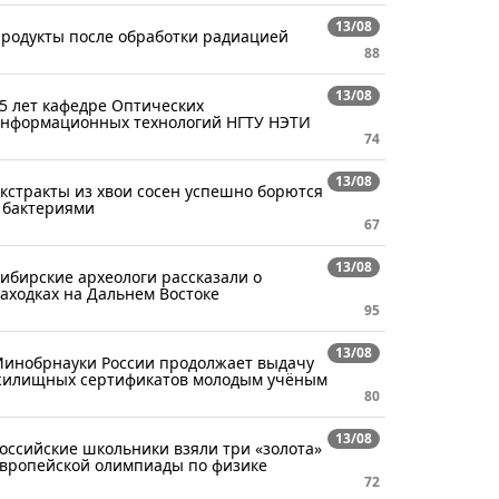
13/08
родукты после обработки радиацией
88
13/08
5 лет кафедре Оптических
нформационных технологий НГТУ НЭТИ
74
13/08
кстракты из хвои сосен успешно борются
 бактериями
67
13/08
ибирские археологи рассказали о
аходках на Дальнем Востоке
95
13/08
инобрнауки России продолжает выдачу
илищных сертификатов молодым учёным
80
13/08
оссийские школьники взяли три «золота»
вропейской олимпиады по физике
72