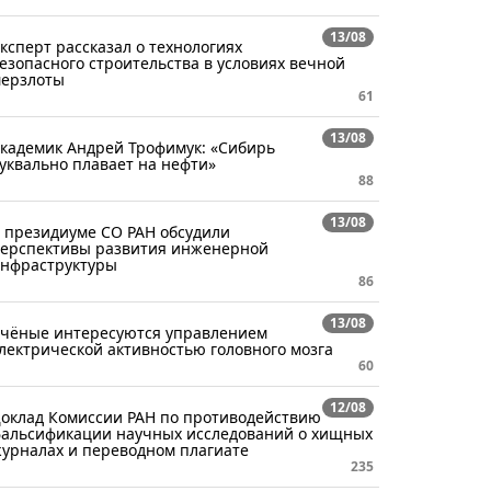
13/08
ксперт рассказал о технологиях
езопасного строительства в условиях вечной
ерзлоты
61
13/08
кадемик Андрей Трофимук: «Сибирь
уквально плавает на нефти»
88
13/08
 президиуме СО РАН обсудили
ерспективы развития инженерной
нфраструктуры
86
13/08
чёные интересуются управлением
лектрической активностью головного мозга
60
12/08
оклад Комиссии РАН по противодействию
альсификации научных исследований о хищных
урналах и переводном плагиате
235