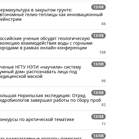
13/08
ермакультура в закрытом грунте:
втономные гелио-теплицы как инновационный
ейнстрим
66
13/08
оссийские ученые обсудят геологическую
волюцию взаимодействия воды с горными
ородами в рамках онлайн-конференции
108
13/08
ченые НГТУ НЭТИ «научили» систему
умный дом» распознавать лица под
едицинской маской
96
13/08
ольшая Норильская экспедиция: Отряд
идробиологов завершил работы по сбору проб
82
13/08
онкурсы по арктической тематике
71
13/08
ак радиоактивные изотопы помогают