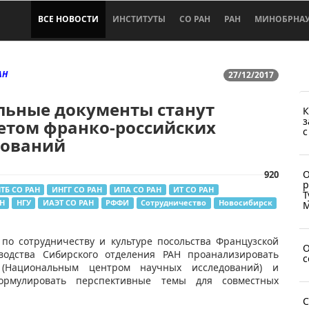
ВСЕ НОВОСТИ
ИНСТИТУТЫ
СО РАН
РАН
МИНОБРНА
АН
27/12/2017
льные документы станут
К
з
етом франко-российских
с
дований
О
920
р
ТБ СО РАН
ИНГГ СО РАН
ИПА СО РАН
ИТ СО РАН
Т
Н
НГУ
ИАЭТ СО РАН
РФФИ
Сотрудничество
Новосибирск
М
 по сотрудничеству и культуре посольства Французской
О
водства Сибирского отделения РАН проанализировать
с
(Национальным центром научных исследований) и
ормулировать перспективные темы для совместных
С