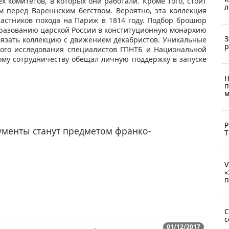
 комитетов, в которых они работали. Кроме того, стоит
л
 перед Вареннским бегством. Вероятно, эта коллекция
частников похода на Париж в 1814 году. Подбор брошюр
бразованию царской России в конституционную монархию
З
связать коллекцию с движением декабристов. Уникальные
р
ного исследования специалистов ГПНТБ и Национальной
ому сотрудничеству обещал личную поддержку в запуске
Н
п
м
Р
ументы станут предметом франко-
Т
V
«
п
C
с
01/12/2017