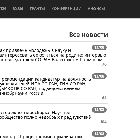
УКИ
ВУЗЫ
ГРАНТЫ
КОНФЕРЕНЦИИ
АНОНСЫ
Все новости
13/08
ак привлечь молодежь в науку и
аинтересовать ее остаться на родине: интервью
 председателем СО РАН Валентином Пармоном
76
13/08
 рекомендации кандидатур на должность
уководителей ИПА СО РАН, ГИН СО РАН,
увИКОПР СО РАН, подведомственных
инобрнауки России
68
13/08
сторожно: пересборка! Научное
ообщество полно недобрых предчувствий
104
13/08
еминар "Процесс коммерциализации