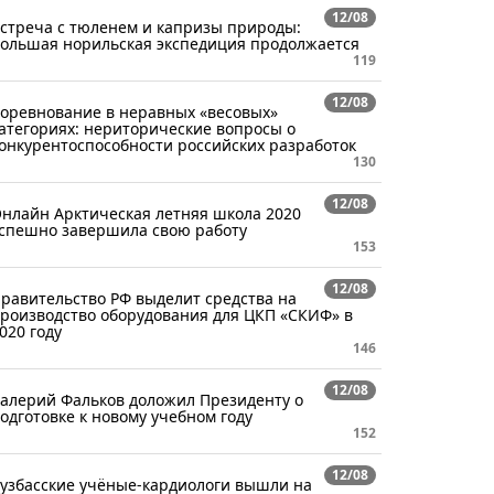
12/08
стреча с тюленем и капризы природы:
ольшая норильская экспедиция продолжается
119
12/08
оревнование в неравных «весовых»
атегориях: нериторические вопросы о
онкурентоспособности российских разработок
130
12/08
нлайн Арктическая летняя школа 2020
спешно завершила свою работу
153
12/08
равительство РФ выделит средства на
роизводство оборудования для ЦКП «СКИФ» в
020 году
146
12/08
алерий Фальков доложил Президенту о
одготовке к новому учебном году
152
12/08
узбасские учёные-кардиологи вышли на