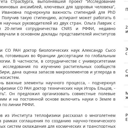
ета Страсбурга, выполнявшей проект “Исследование
клеиновых ансамблей, ключевых для здоровья человека”,
П
Ивановна подчеркнула важность стипендий для PhD
. Получив такую стипендию, аспирант может работать 6
я научных руководителей из двух стран. Ольга Лаврик с
2
и 20-летия сотрудничества CNRS и РФФИ, недавно
и
звучали в основном доклады представителей институтов
Э
ии СО РАН доктор биологических наук Александр Сысо
с
ов, готовивших во Франции диссертации по глобальным
огии. В частности, в сотрудничестве с университетами
 исследования по изучению растительных сообществ
С
бири, дана оценка запасов макроэлементов и углерода в
н
косистем.
нь важные элементы научного процесса, - подчеркнул
офизики СО РАН доктор технических наук Игорь Ельцов, -
М
ть”. Он предложил организовать совместные полевые
ж
амм и на постоянной основе включить науки о Земле в
в по линии РФФИ.
Р
ов из Института теплофизики рассказал о многолетнем
Е
в рамках соглашения по созданию научно-технического
ных систем охлаждения для космических и транспортных