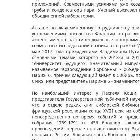
приложений. Совместными усилиями уже созд
трубы и конденсатора пара. Ученый высказал
объединенной лаборатории.
Атташе по академическому сотрудничеству отм
устремлениями посольства Франции по развит
акцент именно на стипендиальные программы
совместных исследований возникают в рамках “
мае 2017 года президентами Владимиром Пут
основными темами которого на 2018-й и 2019
“Университет будущего”. Значительный импул
называемое “возрождение Сорбонны” - объеди
Париж 6, причем следующий визит в Сибирь, п
CNRS, или представитель Парижа 6 - знаменито
Но наибольший интерес у Паскаля Коши, 
представителя Государственной публичной науч
что в отделе редких книг сибирской библио
французской революции конца XVIII века из с
непосредственно во время событий и предс
собрания 1789-1791 гг. 456 брошюр заклю
произведений, переплетенных в один том). Эта
полных в России. Большая часть брошюр - док