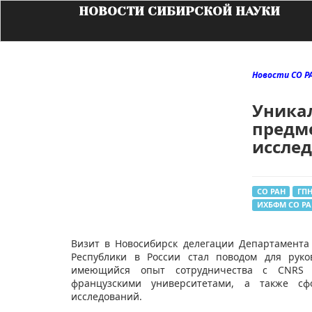
НОВОСТИ СИБИРСКОЙ НАУКИ
Новости СО Р
Уника
предм
иссле
СО РАН
ГПН
ИХБФМ СО РА
​Визит в Новосибирск делегации Департамента
Республики в России стал поводом для руко
имеющийся опыт сотрудничества с CNRS 
французскими университетами, а также сф
исследований.