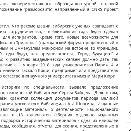
аны экспериментальные образцы контурной тепловой
 пожелание “разморозить” направленный в CNRS проект
П
а
м
етил, что рекомендации сибирских ученых совпадают с
ию сотрудничества, - в ближайшие годы будет сделан
Р
 для аспирантов. Кроме того, новые возможности для
э
Диалога Трианона” (гражданский форум, предложенный в
п
иным и Эммануэлем Макроном на встрече во Франции),
 годы будут, как предполагается, “Город будущего” и
ьс к развитию академических связей должно дать так
У
нение с 1 января 2018 года университетов Париж 4 и
«
о мнению Паскаля Коши, предпримет или представитель
м
го естественнонаучного университета имени Мари Кюри.
историка по специальности, вызвало предложение
Б
но-технической библиотеки Сергея Зайцева. Дело в том,
г
теки хранится коллекция документов периода Великой
обрания московского библиофила А.И.Шпагина. Изданные
тавляющие материалы о деятельности Национального
К
чены в 18 конволютов (сборник отдельно изданных
 подборка исторических материалов - одна из наиболее
лады, сообщения, отчеты, донесения, представленные в
К