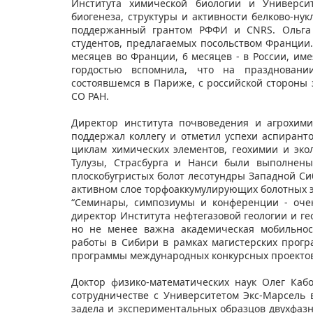
Института химической биологии и Университ
биогенеза, структуры и активности белково-ну
поддержанный грантом РФФИ и CNRS. Ольга 
студентов, предлагаемых посольством Франции
месяцев во Франции, 6 месяцев - в России, име
гордостью вспомнила, что на праздновани
состоявшемся в Париже, с российской стороны 
СО РАН.
Директор института почвоведения и агрохим
поддержал коллегу и отметил успехи аспирант
циклам химических элементов, геохимии и экол
Тулузы, Страсбурга и Нанси были выполнены
плоскобугристых болот лесотундры Западной Си
активном слое торфоаккумулирующих болотных э
“Семинары, симпозиумы и конференции - оче
директор Института нефтегазовой геологии и ге
но не менее важна академическая мобильнос
работы в Сибири в рамках магистерских прогр
программы международных конкурсных проекто
Доктор физико-математических наук Олег Каб
сотрудничестве с Университетом Экс-Марсель 
задела и экспериментальных образцов двухфаз