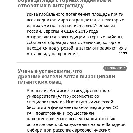
образцы льда с горных ледников и
отвозят их в Антарктиду
Из-за глобального потепления площадь почти
всех ледников мира сокращается, а некоторые
из них уже полностью исчезли. Ученые из
России, Европы и США с 2015 года
отправляются в экспедиции в горные районы,
собирают образцы льда с ледников, которые
находятся под угрозой, а затем отправляют их в
1199
Антарктиду на хранение.
08/08/2017
Ученые установили, что
древние жители Алтая выращивали
гигантских овец
Ученые из Алтайского государственного
университета (АлтГУ) совместно со
специалистами из Института химической
биологии и фундаментальной медицины СО
РАН подготовили и осуществили
палеогенетические исследования костных
останков овец, обнаруженных на юге Западной
Сибири при раскопках археологических