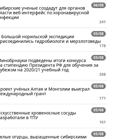
06/08
ибирские ученые создадут для органов
ласти веб-интерфейс по коронавирусной
нфекции
241
05/08
 Большой норильской экспедиции
рисоединились гидробиологи и мерзлотоведы
178
05/08
инобрнауки подведены итоги конкурса
а стипендию Президента РФ для обучения за
убежом на 2020/21 учебный год
208
05/08
роект учёных Алтая и Монголии выиграл
еждународный грант
171
05/08
скусственные кровеносные сосуды
азработали в ТПУ
161
05/08
елые огурцы, выращенные сибирскими