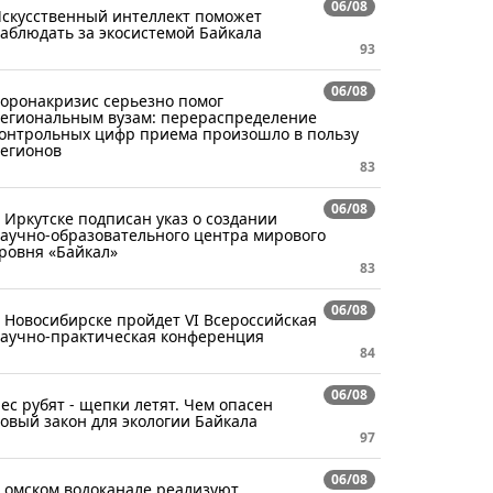
06/08
скусственный интеллект поможет
аблюдать за экосистемой Байкала
93
06/08
оронакризис серьезно помог
егиональным вузам: перераспределение
онтрольных цифр приема произошло в пользу
егионов
83
06/08
 Иркутске подписан указ о создании
аучно-образовательного центра мирового
ровня «Байкал»
83
06/08
 Новосибирске пройдет VI Всероссийская
аучно-практическая конференция
84
06/08
ес рубят - щепки летят. Чем опасен
овый закон для экологии Байкала
97
06/08
 омском водоканале реализуют