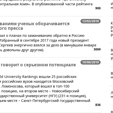
И
нтральная Азия». В опубликованной части рейтинга
н
900
13/02/2018
К
ваниям ученых оборачивается
р
го пресса
к
р
зал о планах по заманиванию обратно в Россию
Избранный в сентябре 2017 года новый президент
Сергеев энергично взялся за дело (в минувшем январе
3069
ь довольны друг другом).
В
н
у
19/06/2019
говорит о серьезном потенциале
В
d University Rankings вошли 25 российских
н
и российских вузов находится Московский
. Ломоносова, который вошел в топ-100
 позицию, на втором месте – Новосибирский
Л
дарственный университет (НГУ) (231-я позиция),
н
тьем месте – Санкт-Петербургский государственный
836
В