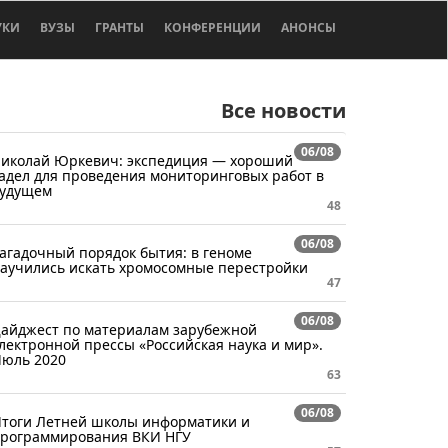
УКИ
ВУЗЫ
ГРАНТЫ
КОНФЕРЕНЦИИ
АНОНСЫ
Все новости
06/08
иколай Юркевич: экспедиция — хороший
адел для проведения мониторинговых работ в
удущем
48
06/08
агадочный порядок бытия: в геноме
аучились искать хромосомные перестройки
47
06/08
айджест по материалам зарубежной
лектронной прессы «Российская наука и мир».
юль 2020
63
06/08
тоги Летней школы информатики и
рограммирования ВКИ НГУ