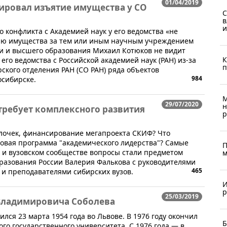
01/04/2019
ровал изъятие имущества у СО
С
в
и
о конфликта с Академией наук у его ведомства «не
нию имущества за тем или иным научным учреждением
ки и высшего образования Михаил Котюков не видит
К
го ведомства с Российской академией наук (РАН) из-за
п
ского отделения РАН (СО РАН) ряда объектов
984
осибирске.
М
29/07/2020
н
требует комплексного развития
р
волочек, финансирование мегапроекта СКИФ? Что
новая программа "академического лидерства"? Самые
П
 и вузовском сообществе вопросы стали предметом
м
разования России Валерия Фалькова с руководителями
465
 и преподавателями сибирских вузов.
И
р
25/03/2019
Владимировича Соболева
лся 23 марта 1954 года во Львове. В 1976 году окончил
Б
го государственного университета. С 1976 года — в