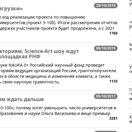
у
28/10/2019
агрузки»
али ход реализации проекта по повышению
«
верситетов (проект 5-100). Итоги рассмотрения отчётов
р
ддержка участников проекта будет продолжена, а с 2021
1760
М
08/10/2019
э
ториям, Science-Art шоу ждут
 площадках РНФ
ауки NAUKA 0+ Российский научный фонд проведет
У
ториям ведущих организаций России, грантополучатели
п
ях в области медицины и изменения климата, а также
1133
 свою научную грамотность.
Г
"
05/10/2017
и
 им ждать дальше
«5-100», почему хотят уменьшить число университетов в
бразования и науки Ольга Васильева и вице-премьер
X
3281
и