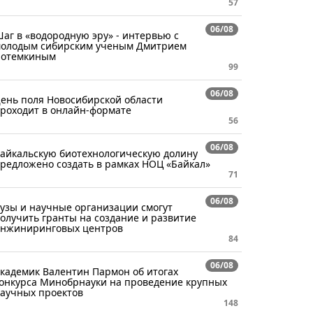
57
06/08
аг в «водородную эру» - интервью с
олодым сибирским ученым Дмитрием
отемкиным
99
06/08
ень поля Новосибирской области
роходит в онлайн-формате
56
06/08
айкальскую биотехнологическую долину
редложено создать в рамках НОЦ «Байкал»
71
06/08
узы и научные организации смогут
олучить гранты на создание и развитие
нжиниринговых центров
84
06/08
кадемик Валентин Пармон об итогах
онкурса Минобрнауки на проведение крупных
аучных проектов
148