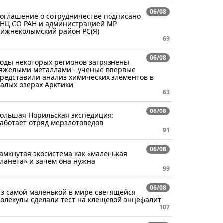
06/08
оглашение о сотрудничестве подписано
НЦ СО РАН и администрацией МР
ижнеколымский район РС(Я)
69
06/08
оды некоторых регионов загрязнены
яжелыми металлами - ученые впервые
редставили анализ химических элементов в
алых озерах Арктики
63
06/08
ольшая Норильская экспедиция:
аботает отряд мерзлотоведов
91
06/08
амкнутая экосистема как «маленькая
ланета» и зачем она нужна
99
06/08
з самой маленькой в мире светящейся
олекулы сделали тест на клещевой энцефалит
107