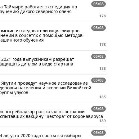
05/08
а Таймыре работает экспедиция по
зучению дикого северного оленя
178
05/08
омские исследователи ищут лидеров
нений в соцсетях с помощью методов
ашинного обучения
178
05/08
 2021 года выпускникам разрешат
ащищать диплом в виде стартапа
188
05/08
 Якутии проведут научное исследование
доровья населения и экологии Вилюйской
руппы улусов
185
05/08
оспотребнадзор рассказал о состоянии
спытавших вакцину "Вектора" от коронавируса
189
05/08
4 августа 2020 года состоятся выборы