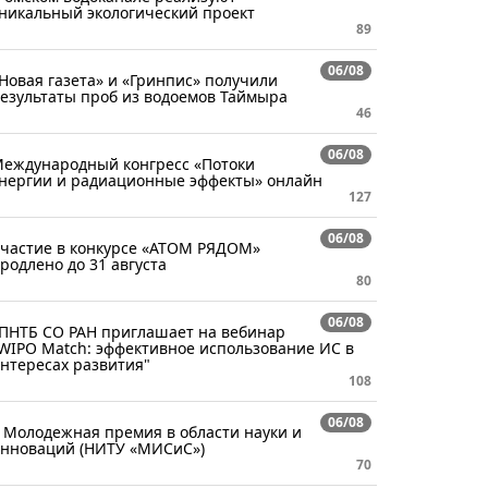
никальный экологический проект
89
06/08
Новая газета» и «Гринпис» получили
езультаты проб из водоемов Таймыра
46
06/08
еждународный конгресс «Потоки
нергии и радиационные эффекты» онлайн
127
06/08
частие в конкурсе «АТОМ РЯДОМ»
родлено до 31 августа
80
06/08
ПНТБ СО РАН приглашает на вебинар
WIPO Match: эффективное использование ИС в
нтересах развития"
108
06/08
 Молодежная премия в области науки и
нноваций (НИТУ «МИСиС»)
70