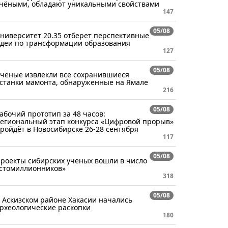
чёными, обладают уникальными свойствами
147
05/08
ниверситет 20.35 отберет перспективные
деи по трансформации образования
127
05/08
чёные извлекли все сохранившиеся
станки мамонта, обнаруженные на Ямале
216
05/08
абочий прототип за 48 часов:
егиональный этап конкурса «Цифровой прорыв»
ройдёт в Новосибирске 26-28 сентября
117
05/08
роекты сибирских ученых вошли в число
стомиллионников»
318
05/08
 Аскизском районе Хакасии начались
рхеологические раскопки
180