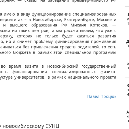
ширен», — сказал на заседании премьер-министр РФ
, я имею в виду функционирование специализированных
Ш
м
ерситетах – в Новосибирске, Екатеринбурге, Москве и
П
ки и высшего образования РФ Михаил Котюков. —
азвития таких центров, и мы рассчитываем, что уже с
ержку, которая не только будет касаться развития
Д
ьно, но и снимет проблему финансирования проживания
п
ачиваться без привлечения средств родителей, то есть
льного бюджета в рамках этой специальной программы
Б
во время визита в Новосибирский государственный
п
ость финансирования специализированных физико-
уктуре университетов, в рамках национального проекта
В
п
и
Павел Процюк
А
к
н
у новосибирскому СУНЦ