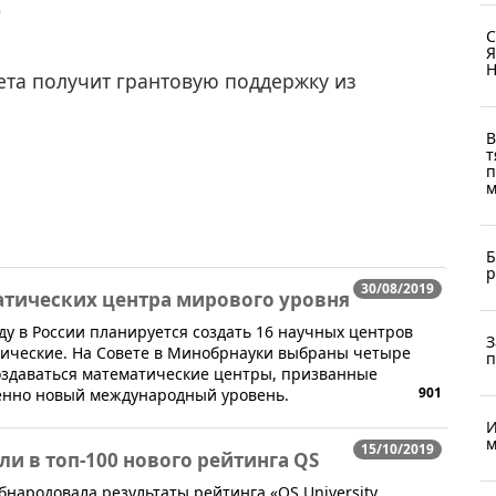
9
С
Я
Н
ета получит грантовую поддержку из
В
т
п
м
Б
р
30/08/2019
атических центра мирового уровня
оду в России планируется создать 16 научных центров
З
тические. На Совете в Минобрнауки выбраны четыре
п
создаваться математические центры, призванные
901
венно новый международный уровень.
И
м
15/10/2019
и в топ-100 нового рейтинга QS
обнародовала результаты рейтинга «QS University