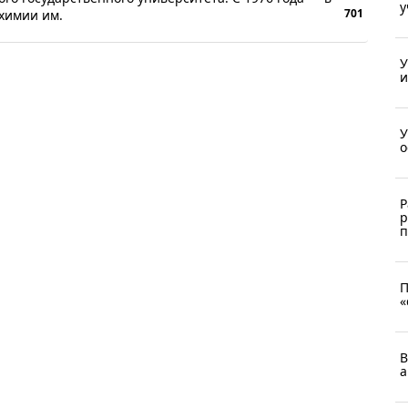
у
701
химии им.
У
и
У
о
Р
р
п
П
«
В
а