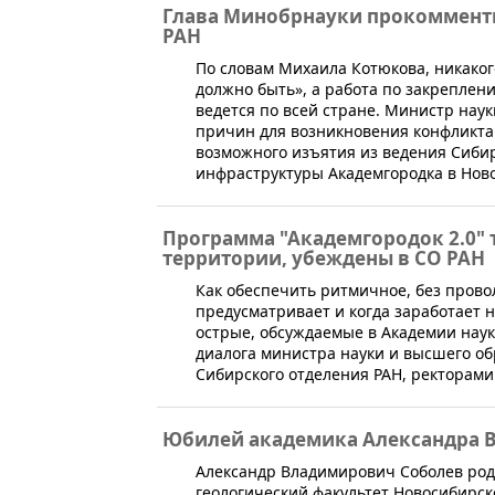
Глава Минобрнауки прокомменти
РАН
​По словам Михаила Котюкова, никаког
должно быть», а работа по закрепле
ведется по всей стране. Министр нау
причин для возникновения конфликта е
возможного изъятия из ведения Сибир
инфраструктуры Академгородка в Нов
Программа "Академгородок 2.0" 
территории, убеждены в СО РАН
​​Как обеспечить ритмичное, без про
предусматривает и когда заработает 
острые, обсуждаемые в Академии наук
диалога министра науки и высшего об
Сибирского отделения РАН, ректорами
Юбилей академика Александра 
​Александр Владимирович Соболев роди
геологический факультет Новосибирско