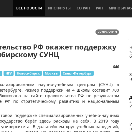
ВСЕ НОВОСТИ
ИНСТИТУТЫ
СО РАН
РАН
МИНОБРНА
22/05/2019
тельство РФ окажет поддержку
Н
з
ибирскому СУНЦ
б
646
и
НГУ
Новосибирск
Москва
Санкт-Петербург
З
н
иализированным научно-учебным центрам (СУНЦ) в
Петербурге. Размер поддержки на 4 школы составит 700
бликована на сайте правительства РФ по результатам
Д
те РФ по стратегическому развитию и национальным
э
И
нтовой поддержке специализированных учебно-научных
осударство берёт здесь расходы на себя. В 2019 году
И
 университета. В дальнейшем круг учебных заведений,
п