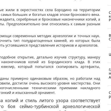
рые жили в окрестностях села Бородино на территории
С
самых больших и богатых кладов эпохи бронзового века.
к
жадеита, серебряные и бронзовые наконечники копий, а
Р
ты. Предположительно они относились к самым разным
В
помощи современных методик археологии и точных наук.
С
точнить тип полудрагоценных камней, из которых была
уть устоявшиеся представления историков и археологов.
Ш
добное открытие, детально изучив структуру, манеру
 наконечников копий из Бородинского клада. В этих
 ювелир, который попытался скопировать артефакты,
Г
Н
А
зданы примерно одинаковым образом, но работали над
вили, достигли очень высокого уровня мастерства. Они
ногочисленными техническими приемами накладного
С
 тонкий и изысканный орнамент.
р
а копий и стиль литого узора соответствует
о боя сеймо-турбинской археологической