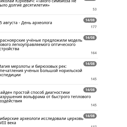
иколай Юркевич: «Такого симбиоза не
ыло долгие десятилетия»
53
14/08
5 августа - День археолога
177
14/08
расноярские учёные предложили модель
ового легкоуправляемого оптического
стройства
164
14/08
агия мерзлоты и бирюзовых рек:
печатления учёных Большой норильской
кспедиции
145
14/08
айден простой способ диагностики
азрушения вольфрама от быстрого теплового
оздействия
145
14/08
ибирские археологи исследовали церковь
VIII века
137