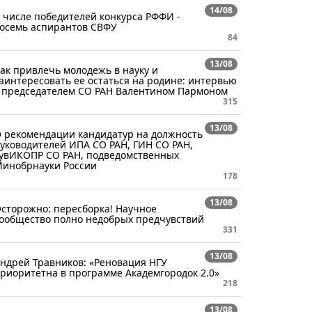
14/08
 числе победителей конкурса РФФИ -
осемь аспирантов СВФУ
84
13/08
ак привлечь молодежь в науку и
аинтересовать ее остаться на родине: интервью
 председателем СО РАН Валентином Пармоном
315
13/08
 рекомендации кандидатур на должность
уководителей ИПА СО РАН, ГИН СО РАН,
увИКОПР СО РАН, подведомственных
инобрнауки России
178
13/08
сторожно: пересборка! Научное
ообщество полно недобрых предчувствий
331
13/08
ндрей Травников: «Реновация НГУ
риоритетна в программе Академгородок 2.0»
218
13/08