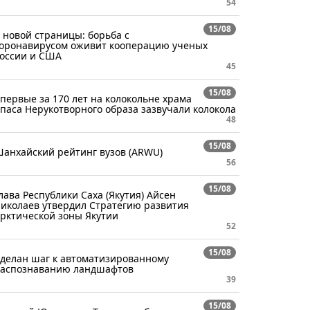
54
15/08
 новой страницы: борьба с
оронавирусом оживит кооперацию ученых
оссии и США
45
15/08
первые за 170 лет на колокольне храма
паса Нерукотворного образа зазвучали колокола
48
15/08
анхайский рейтинг вузов (ARWU)
56
15/08
лава Республики Саха (Якутия) Айсен
иколаев утвердил Стратегию развития
рктической зоны Якутии
52
15/08
делан шаг к автоматизированному
аспознаванию ландшафтов
39
15/08