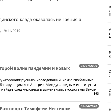
В
с
П
инского клада оказалась не Греция а
У
, 19/11/2019
э
А
Р
к
08/07/2020
второй волне пандемии и новых
О
с
у «коронавирусных» исследований, какие глобальные
 базирующимся в Австрии Международным институтом
о найдет след человека в изменениях экосистемы Земли,
О
893
Н
09/04/2020
Разговор с Тимофеем Нестиком
Н