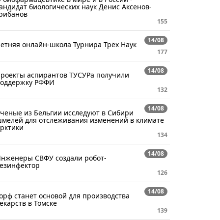
андидат биологических наук Денис Аксенов-
рибанов
155
14/08
етняя онлайн-школа Турнира Трёх Наук
177
14/08
роекты аспирантов ТУСУРа получили
оддержку РФФИ
132
14/08
ченые из Бельгии исследуют в Сибири
мелей для отслеживания изменений в климате
рктики
134
14/08
нженеры СВФУ создали робот-
езинфектор
126
14/08
орф станет основой для производства
екарств в Томске
139