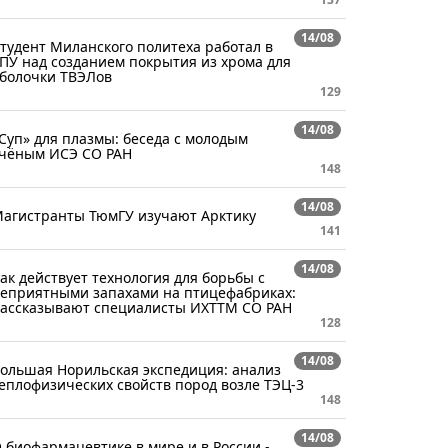
14/08
тудент Миланского политеха работал в
ПУ над созданием покрытия из хрома для
болочки ТВЭЛов
129
14/08
Суп» для плазмы: беседа с молодым
чёным ИСЭ СО РАН
148
14/08
агистранты ТюмГУ изучают Арктику
141
14/08
ак действует технология для борьбы с
еприятными запахами на птицефабриках:
ассказывают специалисты ИХТТМ СО РАН
128
14/08
ольшая Норильская экспедиция: анализ
еплофизических свойств пород возле ТЭЦ-3
148
14/08
 биофармацевтике в мире и в России -