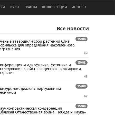
УКИ
ВУЗЫ
ГРАНТЫ
КОНФЕРЕНЦИИ
АНОНСЫ
Все новости
15/08
ченые завершили сбор растений близ
орильска для определения накопленного
агрязнения
32
15/08
онференция «Радиофизика, фотоника и
сследование свойств вещества»: в ожидании
ткрытия
48
15/08
онкурс «а»: диалог с виртуальным
нонимом
67
15/08
аучно-практическая конференция
Великая Отечественная война. Победа и Наука»