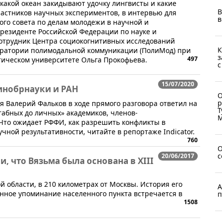
в какой океан закидывают удочку лингвисты и какие
В
астников научных экспериментов, в интервью для
в
ого совета по делам молодежи в научной и
резиденте Российской Федерации по науке и
сотрудник Центра социокогнитивных исследований
К
боратории полимодальной коммуникации (ПолиМод) при
з
497
тическом университете Ольга Прокофьева.
с
15/07/2020
инобрнауки и РАН
О
р
я Валерий Фальков в ходе прямого разговора ответил на
Т
абных до личных» академиков, членов-
М
 Что ожидает РФФИ, как разрешить конфликты в
чной результативности, читайте в репортаже Indicator.
760
О
с
20/06/2017
, что Вязьма была основана в XIII
й области, в 210 километрах от Москвы. История его
А
нное упоминание населенного пункта встречается в
п
1508