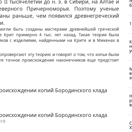
Н
 II тысячелетии до н. э. в Сибири, на Алтае и
б
еверного Причерноморья. Поэтому ученые
даны раньше, чем появился древнегреческий
и.
1
 могли быть созданы мастерами древнейшей греческой
е Крит примерно 4 тыс. лет назад. Такая теория была
иков с изделиями, найденными на Крите и в Микенах в
К
н
у
провергают эту теорию и говорят о том, что копья были
тя точное происхождение наконечников еще предстоит
М
в
э
происхождении копий Бородинского клада
Н
р
в
происхождении копий Бородинского клада
019
С
X