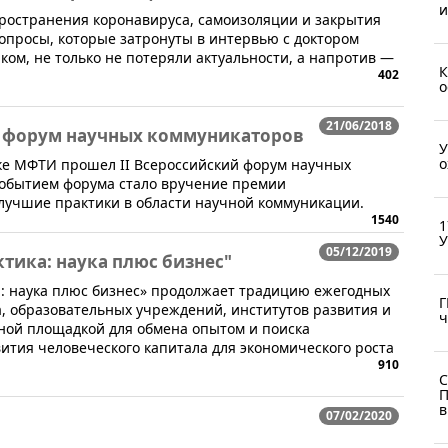
и
спространения коронавируса, самоизоляции и закрытия
опросы, которые затронуты в интервью с доктором
ком, не только не потеряли актуальности, а напротив —
К
402
о
21/06/2018
й форум научных коммуникаторов
У
о
дке МФТИ прошел II Всероссийский форум научных
обытием форума стало вручение премии
лучшие практики в области научной коммуникации.
1540
1
У
05/12/2019
тика: наука плюс бизнес"
а: наука плюс бизнес» продолжает традицию ежегодных
Г
а, образовательных учреждений, институтов развития и
ч
нной площадкой для обмена опытом и поиска
ития человеческого капитала для экономического роста
910
С
П
в
07/02/2020