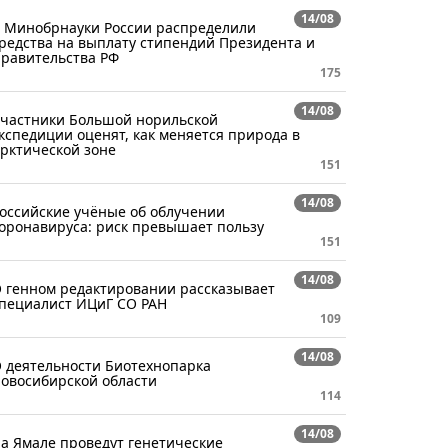
14/08
 Минобрнауки России распределили
редства на выплату стипендий Президента и
равительства РФ
175
14/08
частники Большой норильской
кспедиции оценят, как меняется природа в
рктической зоне
151
14/08
оссийские учёные об облучении
оронавируса: риск превышает пользу
151
14/08
 генном редактировании рассказывает
пециалист ИЦиГ СО РАН
109
14/08
 деятельности Биотехнопарка
овосибирской области
114
14/08
а Ямале проведут генетические