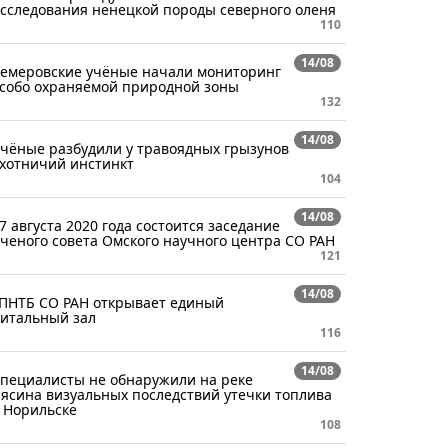
сследования ненецкой породы северного оленя
110
14/08
емеровские учёные начали мониторинг
собо охраняемой природной зоны
132
14/08
чёные разбудили у травоядных грызунов
хотничий инстинкт
104
14/08
7 августа 2020 года состоится заседание
ченого совета Омского научного центра СО РАН
121
14/08
ПНТБ СО РАН открывает единый
итальный зал
116
14/08
пециалисты не обнаружили на реке
ясина визуальных последствий утечки топлива
 Норильске
108