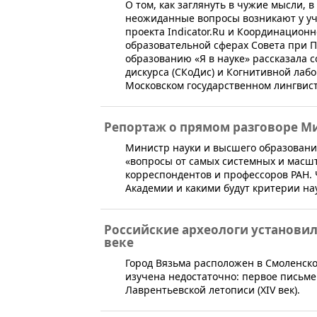
​О том, как заглянуть в чужие мысли, 
неожиданные вопросы возникают у уч
проекта Indicator.Ru и Координационн
образовательной сферах Совета при П
образованию «Я в науке» рассказала 
дискурса (СКоДис) и Когнитивной ла
Московском государственном лингвис
Репортаж о прямом разговоре М
​​Министр науки и высшего образовани
«вопросы от самых системных и масшт
корреспондентов и профессоров РАН.
Академии и какими будут критерии нау
Российские археологи установили
веке
​Город Вязьма расположен в Смоленско
изучена недостаточно: первое письме
Лаврентьевской летописи (XIV век).