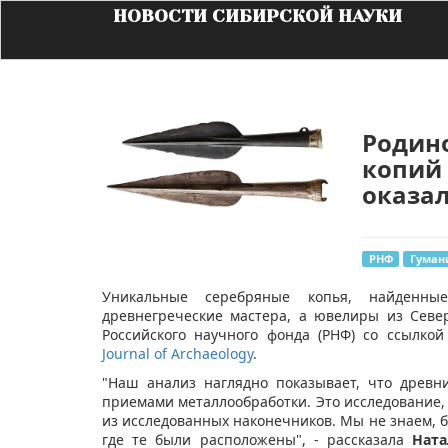
НОВОСТИ СИБИРСКОЙ НАУКИ
Родино
копий 
оказал
РНФ
Гуман
​Уникальные серебряные копья, найденн
древнегреческие мастера, а ювелиры из Севе
Российского научного фонда (РНФ) со ссылко
Journal of Archaeology
.
"Наш анализ наглядно показывает, что древн
приемами металлообработки. Это исследование, 
из исследованных наконечников. Мы не знаем, б
где те были расположены", - рассказала
Нат