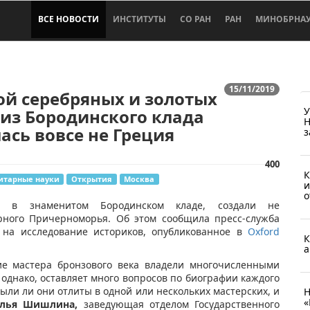
ВСЕ НОВОСТИ
ИНСТИТУТЫ
СО РАН
РАН
МИНОБРНА
15/11/2019
й серебряных и золотых
У
из Бородинского клада
Н
ась вовсе не Греция
з
400
К
итарные науки
Открытия
Москва
и
о
ые в знаменитом Бородинском кладе, создали не
рного Причерноморья. Об этом сообщила пресс-служба
й на исследование историков, опубликованное в
Oxford
К
а
ие мастера бронзового века владели многочисленными
однако, оставляет много вопросов по биографии каждого
ыли ли они отлиты в одной или нескольких мастерских, и
Н
«
алья Шишлина,
заведующая отделом Государственного