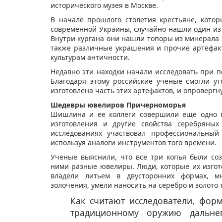
исторического музея в Москве.
В начале прошлого столетия крестьяне, кото
современной Украины, случайно нашли один из 
Внутри кургана они нашли топоры из минерала 
также различные украшения и прочие артефак
культурам античности.
Недавно эти находки начали исследовать при 
Благодаря этому российские ученые смогли у
изготовлена часть этих артефактов, и опровергн
Шедевры ювелиров Причерноморья
Шишлина и ее коллеги совершили еще одно по
изготовления и другие свойства серебряных
исследованиях участвовал профессиональный
используя аналоги инструментов того времени.
Ученые выяснили, что все три копья были со
ними разные ювелиры. Люди, которые их изгото
владели литьем в двусторонних формах, м
золочения, умели наносить на серебро и золото
Как считают исследователи, форм
традиционному оружию дальнег