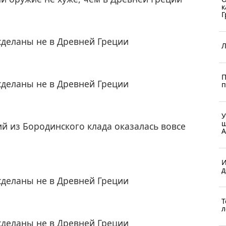
к
Г
сделаны не в Древней Греции
Л
П
сделаны не в Древней Греции
п
У
ш
й из Бородинского клада оказалась вовсе
А
И
д
сделаны не в Древней Греции
Т
л
сделаны не в Древней Греции