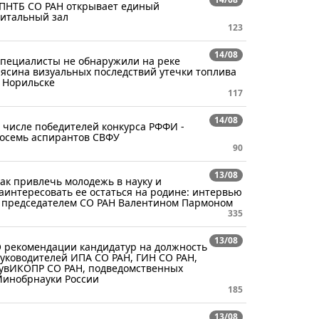
ПНТБ СО РАН открывает единый
итальный зал
123
14/08
пециалисты не обнаружили на реке
ясина визуальных последствий утечки топлива
 Норильске
117
14/08
 числе победителей конкурса РФФИ -
осемь аспирантов СВФУ
90
13/08
ак привлечь молодежь в науку и
аинтересовать ее остаться на родине: интервью
 председателем СО РАН Валентином Пармоном
335
13/08
 рекомендации кандидатур на должность
уководителей ИПА СО РАН, ГИН СО РАН,
увИКОПР СО РАН, подведомственных
инобрнауки России
185
13/08