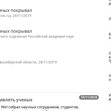
р
нных покрывал
os.ru), 26/11/2019
Л
нных покрывал
Б
кого отделения Российской академии наук
т
О
к
Г
осибирской области, 28/11/2019
П
п
И
19/11/2018
д
ивлять ученых
 РАН собрал научных сотрудников, студентов,