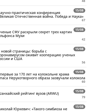
48
15/08
аучно-практическая конференция
Великая Отечественная война. Победа и Наука»
67
15/08
ченые СФУ раскрыли секрет трех картин
льфонса Мухи
42
15/08
 новой страницы: борьба с
оронавирусом оживит кооперацию ученых
оссии и США
56
15/08
первые за 170 лет на колокольне храма
паса Нерукотворного образа зазвучали колокола
60
15/08
анхайский рейтинг вузов (ARWU)
79
15/08
иколай Юркевич: «Такого симбиоза не