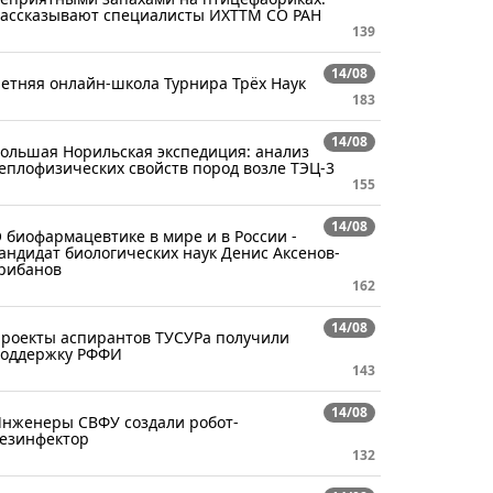
ассказывают специалисты ИХТТМ СО РАН
139
14/08
етняя онлайн-школа Турнира Трёх Наук
183
14/08
ольшая Норильская экспедиция: анализ
еплофизических свойств пород возле ТЭЦ-3
155
14/08
 биофармацевтике в мире и в России -
андидат биологических наук Денис Аксенов-
рибанов
162
14/08
роекты аспирантов ТУСУРа получили
оддержку РФФИ
143
14/08
нженеры СВФУ создали робот-
езинфектор
132