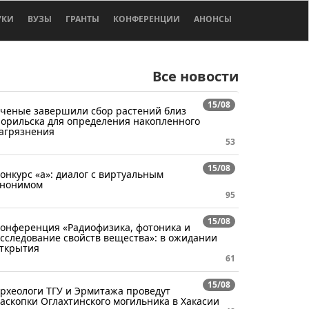
УКИ
ВУЗЫ
ГРАНТЫ
КОНФЕРЕНЦИИ
АНОНСЫ
Все новости
15/08
ченые завершили сбор растений близ
орильска для определения накопленного
агрязнения
53
15/08
онкурс «а»: диалог с виртуальным
нонимом
95
15/08
онференция «Радиофизика, фотоника и
сследование свойств вещества»: в ожидании
ткрытия
61
15/08
рхеологи ТГУ и Эрмитажа проведут
аскопки Оглахтинского могильника в Хакасии