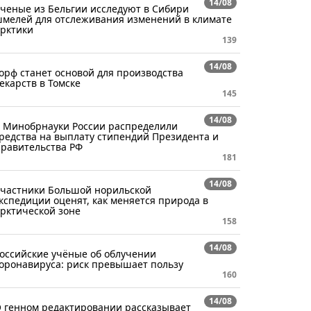
14/08
ченые из Бельгии исследуют в Сибири
мелей для отслеживания изменений в климате
рктики
139
14/08
орф станет основой для производства
екарств в Томске
145
14/08
 Минобрнауки России распределили
редства на выплату стипендий Президента и
равительства РФ
181
14/08
частники Большой норильской
кспедиции оценят, как меняется природа в
рктической зоне
158
14/08
оссийские учёные об облучении
оронавируса: риск превышает пользу
160
14/08
 генном редактировании рассказывает