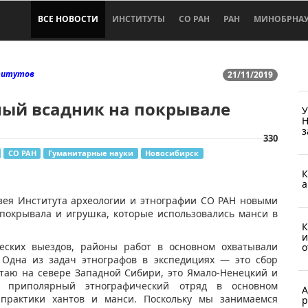
ВСЕ НОВОСТИ
ИНСТИТУТЫ
СО РАН
РАН
МИНОБРНА
титутов
21/11/2019
ный всадник на покрывале
У
Н
з
330
СО РАН
Гуманитарные науки
Новосибирск
К
а
зея Института археологии и этнографии СО РАН новыми
 покрывала и игрушка, которые использовались манси в
К
и
ческих выездов, районы работ в основном охватывали
о
 Одна из задач этнографов в экспедициях — это сбор
отаю на севере Западной Сибири, это Ямало-Ненецкий и
ш приполярный этнографический отряд в основном
А
 практики хантов и манси. Поскольку мы занимаемся
р