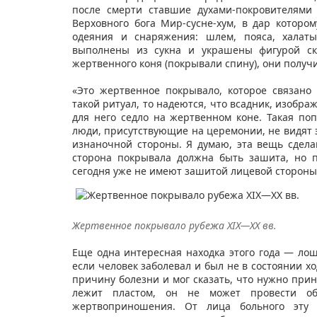
после смерти ставшие духами-покровителями
Верховного бога Мир-сусне-хум, в дар котор
одеяния и снаряжения: шлем, пояса, халаты
выполнены из сукна и украшены фигурой ска
жертвенного коня (покрывали спину), они полу
«Это жертвенное покрывало, которое связан
такой ритуал, то надеются, что всадник, изобр
для него седло на жертвенном коне. Такая по
люди, присутствующие на церемонии, не видят 
изнаночной стороны. Я думаю, эта вещь сдела
сторона покрывала должна быть зашита, но 
сегодня уже не имеют зашитой лицевой стороны»
Жертвенное покрывало рубежа XIX—XX вв.
Еще одна интересная находка этого года — лош
если человек заболевал и был не в состоянии х
причину болезни и мог сказать, что нужно прине
лежит пластом, он не может провести об
жертвоприношения. От лица больного эту 