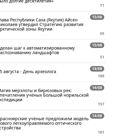
ыло долгие десятилетия»
71
15/08
лава Республики Саха (Якутия) Айсен
иколаев утвердил Стратегию развития
рктической зоны Якутии
65
15/08
делан шаг к автоматизированному
аспознаванию ландшафтов
51
14/08
5 августа - День археолога
189
14/08
агия мерзлоты и бирюзовых рек:
печатления учёных Большой норильской
кспедиции
157
14/08
расноярские учёные предложили модель
ового легкоуправляемого оптического
стройства
181