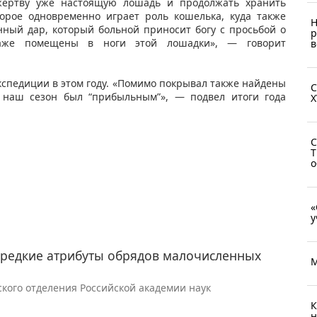
жертву уже настоящую лошадь и продолжать хранить
оторое одновременно играет роль кошелька, куда также
Н
ный дар, который больной приносит богу с просьбой о
р
аже помещены в ноги этой лошадки», — говорит
в
экспедиции в этом году. «Помимо покрывал также найдены
С
м наш сезон был “прибыльным”», — подвел итоги года
X
С
Т
о
«
у
редкие атрибуты обрядов малочисленных
М
кого отделения Российской академии наук
К
н