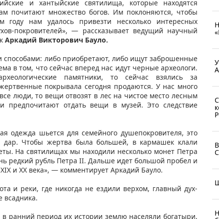
йские и хантыйские святилища, которые находятся
там почитают множество богов. Им поклоняются, чтобы
м году нам удалось привезти несколько интересных
Н
ухов-покровителей», — рассказывает ведущий научный
«
ук
Аркадий Викторович Бауло.
и способами: либо приобретают, либо ищут заброшенные
У
ема в том, что сейчас вперед нас идут черные археологи.
А
хеологические памятники, то сейчас взялись за
 жертвенные покрывала сегодня продаются. У нас много
все люди, то вещи отвозят в лес на чистое место лесным
С
и предпочитают отдать вещи в музей. Это следствие
к
Р
кая одежда шьется для семейного душепокровителя, это
в дар. Чтобы жертва была большей, в кармашек клали
В
ты. На святилищах мы находили несколько монет Петра
С
ень редкий рубль Петра II. Дальше идет большой пробел и
XIX и XX века», — комментирует Аркадий Бауло.
Ш
та и реки, где никогда не ездили верхом, главный дух-
е всадника.
Н
 в ранний период их истории землю населяли богатыри,