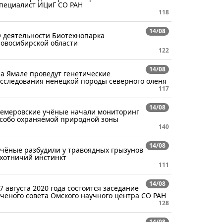
пециалист ИЦиГ СО РАН
118
14/08
 деятельности Биотехнопарка
овосибирской области
122
14/08
а Ямале проведут генетические
сследования ненецкой породы северного оленя
117
14/08
емеровские учёные начали мониторинг
собо охраняемой природной зоны
140
14/08
чёные разбудили у травоядных грызунов
хотничий инстинкт
111
14/08
7 августа 2020 года состоится заседание
ченого совета Омского научного центра СО РАН
128
14/08