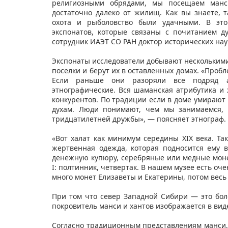
религиозными обрядами, мы посещаем манси
достаточно далеко от жилищ. Как вы знаете, 
охота и рыболовство были удачными. В это
экспонатов, которые связаны с почитанием д
сотрудник ИАЭТ СО РАН доктор исторических на
Экспонаты исследователи добывают нескольким
поселки и берут их в оставленных домах. «Пробл
Если раньше они разоряли все подряд ар
этнографические. Вся шаманская атрибутика и
конкурентов. По традиции если в доме умирают 
духам. Люди понимают, чем мы занимаемся, 
тридцатилетней дружбы», — поясняет этнограф.
«Вот халат как минимум середины XIX века. Та
жертвенная одежда, которая подносится ему 
денежную купюру, серебряные или медные моне
I: полтинник, четвертак. В нашем музее есть оч
много монет Елизаветы и Екатерины, потом весь 
При том что север Западной Сибири — это боло
покровитель манси и хантов изображается в вид
Согласно традиционным представлениям манси,