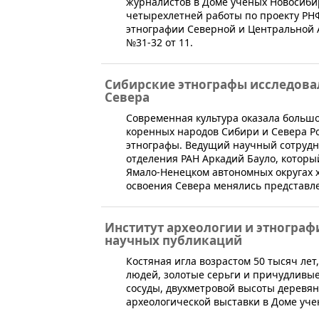
журналистов в Доме ученых Новосибир
четырехлетней работы по проекту РН
этнографии Северной и Центральной Аз
№31-32 от 11.
Сибирские этнографы исследова
Севера
​Современная культура оказала больш
коренных народов Сибири и Севера Р
этнографы. Ведущий научный сотрудн
отделения РАН Аркадий Бауло, котор
Ямало-Ненецком автономных округах ха
освоения Севера менялись представле
Институт археологии и этнограф
научных публикаций
​Костяная игла возрастом 50 тысяч л
людей, золотые серьги и причудливые
сосуды, двухметровой высоты деревян
археологической выставки в Доме уче