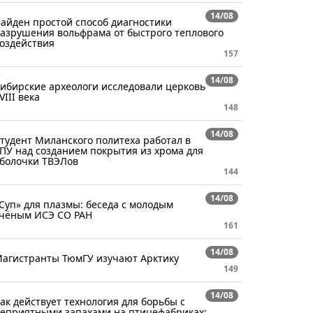
14/08
айден простой способ диагностики
азрушения вольфрама от быстрого теплового
оздействия
157
14/08
ибирские археологи исследовали церковь
VIII века
148
14/08
тудент Миланского политеха работал в
ПУ над созданием покрытия из хрома для
болочки ТВЭЛов
144
14/08
Суп» для плазмы: беседа с молодым
чёным ИСЭ СО РАН
161
14/08
агистранты ТюмГУ изучают Арктику
149
14/08
ак действует технология для борьбы с
еприятными запахами на птицефабриках: