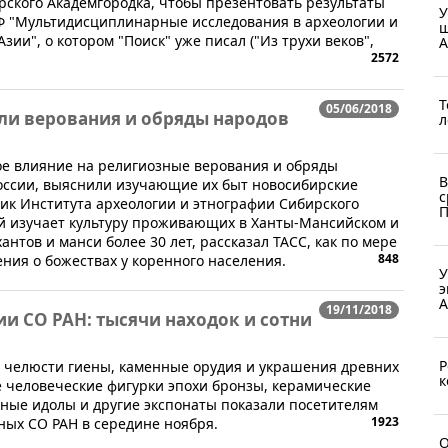
ского Академгородка, чтобы презентовать результаты
У
Ф "Мультидисциплинарные исследования в археологии и
ш
ии", о котором "Поиск" уже писал ("Из трухи веков",
А
2572
Т
05/06/2018
ли верования и обряды народов
л
ое влияние на религиозные верования и обряды
В
оссии, выяснили изучающие их быт новосибирские
с
ик Института археологии и этнографии Сибирского
П
ый изучает культуру проживающих в Ханты-Мансийском и
нтов и манси более 30 лет, рассказал ТАСС, как по мере
848
ния о божествах у коренного населения.
У
э
А
19/11/2018
ии СО РАН: тысячи находок и сотни
Р
ет, челюсти гиены, каменные орудия и украшения древних
к
 человеческие фигурки эпохи бронзы, керамические
ные идолы и другие экспонаты показали посетителям
1923
ных СО РАН в середине ноября.
О