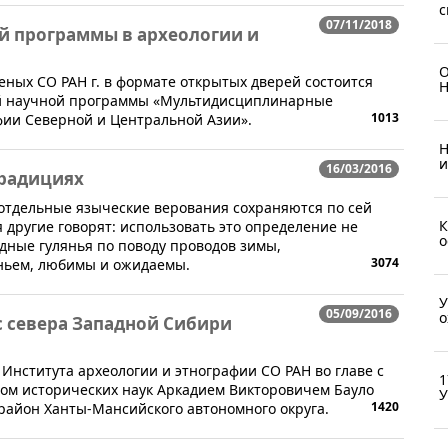
с
07/11/2018
й программы в археологии и
О
ченых СО РАН г. в формате открытых дверей состоится
Н
ой научной программы «Мультидисциплинарные
1013
фии Северной и Центральной Азии».
Н
и
16/03/2016
традициях
 отдельные языческие верования сохраняются по сей
К
я другие говорят: использовать это определение не
о
одные гулянья по поводу проводов зимы,
3074
ьем, любимы и ожидаемы.
У
05/09/2016
о
с севера Западной Сибири
Института археологии и этнографии СО РАН во главе с
1
ом исторических наук Аркадием Викторовичем Бауло
У
1420
район Ханты-Мансийского автономного округа.