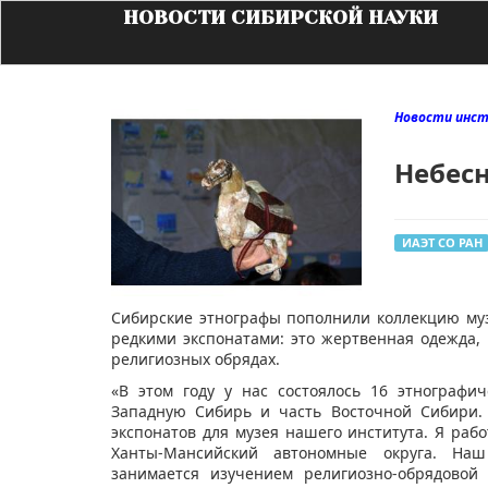
НОВОСТИ СИБИРСКОЙ НАУКИ
Новости инс
Небес
ИАЭТ СО РАН
​Сибирские этнографы пополнили коллекцию му
редкими экспонатами: это жертвенная одежда,
религиозных обрядах.
«В этом году у нас состоялось 16 этнографи
Западную Сибирь и часть Восточной Сибири.
экспонатов для музея нашего института. Я раб
Ханты-Мансийский автономные округа. На
занимается изучением религиозно-обрядовой