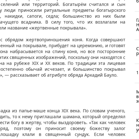
б
 селений или территорий. Богатырём считался и сын
ому люди приносили ритуальные предметы богатырского
, накидки, сапоги, седла; большинство из них были
Г
чущего всадника. В силу того, что их возлагали на
Н
чили название «жертвенные покрывала».
А
о с обрядом жертвоприношения коня. Когда совершают
аженный на покрывале, прибудет на церемонию, и готовят
С
пона набрасывается на спину коня, но все посторонние
р
этих священных изображений, поскольку они находятся с
на на рубеже XIX и XX веков. По традиции эта лицевая
постепенно обычай исчезает, и большинство покрывал
1
, — рассказывает об атрибуте обряда Аркадий Бауло.
М
в
э
адка из папье-маше конца XIX века. По словам ученого,
одить, то к нему приглашали шамана, который определял
К
сти богу в жертву, чтобы выздороветь. «Так как человек
н
ряд, поэтому он приносит своему божеству залог
у
лошадку клали в священный сундук. Если человек