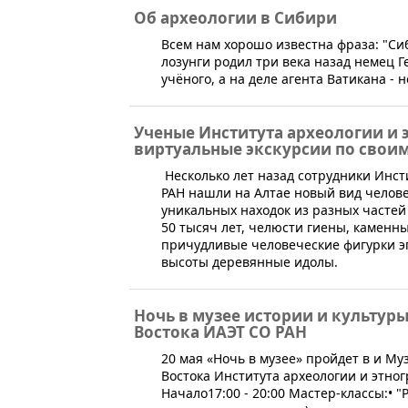
Об археологии в Сибири
​Всем нам хорошо известна фраза: "Си
лозунги родил три века назад немец Г
учёного, а на деле агента Ватикана -
Ученые Института археологии и 
виртуальные экскурсии по свои
​​ Несколько лет назад сотрудники Ин
РАН нашли на Алтае новый вид человек
уникальных находок из разных частей
50 тысяч лет, челюсти гиены, каменн
причудливые человеческие фигурки э
высоты деревянные идолы.
Ночь в музее истории и культур
Востока ИАЭТ СО РАН
​20 мая «Ночь в музее» пройдет в и М
Востока Института археологии и этно
Начало17:00 - 20:00 Мастер-классы:• 