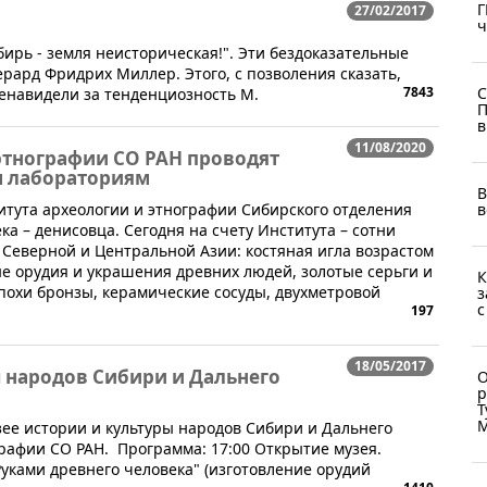
Г
27/02/2017
ч
бирь - земля неисторическая!". Эти бездоказательные
ерард Фридрих Миллер. Этого, с позволения сказать,
С
7843
 ненавидели за тенденциозность М.
П
в
11/08/2020
этнографии СО РАН проводят
м лабораториям
В
в
ститута археологии и этнографии Сибирского отделения
а – денисовца. Сегодня на счету Института – сотни
 Северной и Центральной Азии: костяная игла возрастом
ые орудия и украшения древних людей, золотые серьги и
К
похи бронзы, керамические сосуды, двухметровой
з
с
197
18/05/2017
ы народов Сибири и Дальнего
О
р
Т
М
узее истории и культуры народов Сибири и Дальнего
графии СО РАН. Программа: 17:00 Открытие музея.
"Руками древнего человека" (изготовление орудий