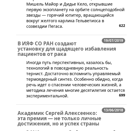
Мишель Майор и Дидье Кело, открывшие
первую экзопланету на орбите солнцеподобной
звезды — горячий юпитер, вращающийся
вокруг желтого карлика Гельветиоса в
622
созвездии Пегаса.
19/07/2019
В ИЯФ СО РАН создают
установку для щадящего избавления
пациентов от рака
Иногда путь перспективных, казалось бы,
технологий в повседневную реальность
тернист. Достаточно вспомнить управляемый
термоядерный синтез. Особенно обидно, когда
речь идет о спасении человеческих жизней, а
методика лечения многие десятилетия остается
699
экспериментальной.
13/06/2018
Академик Сергей Алексеенко:
эта премия — не только личные
достижения, но и успех страны