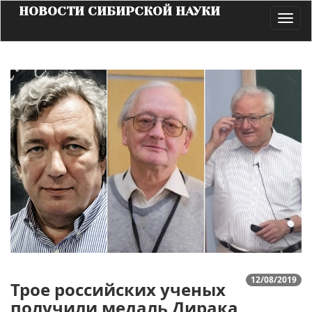
НОВОСТИ СИБИРСКОЙ НАУКИ
Toggl
navig
12/08/2019
Трое российских ученых
получили медаль Дирака