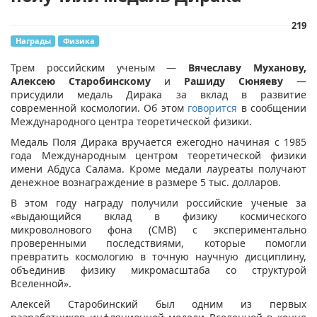
219
Награды
Физика
​Трем российским ученым —
Вячеславу Муханову,
Алексею Старобинскому
и
Рашиду Сюняеву
—
присудили медаль Дирака за вклад в развитие
современной космологии. Об этом
говорится
в сообщении
Международного центра теоретической физики.
Медаль Поля Дирака вручается ежегодно начиная с 1985
года Международным центром теоретической физики
имени Абдуса Салама. Кроме медали лауреаты получают
денежное вознаграждение в размере 5 тыс. долларов.
В этом году награду получили российские ученые за
«выдающийся вклад в физику космического
микроволнового фона (CMB) с экспериментально
проверенными последствиями, которые помогли
превратить космологию в точную научную дисциплину,
объединив физику микромасштаба со структурой
Вселенной».
Алексей Старобинский был одним из первых