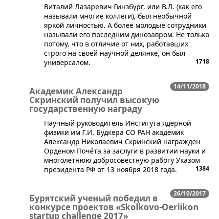
​Виталий Лазаревич Гинзбург, или В.Л. (как его
называли многие коллеги), был необычной
яркой личностью. А более молодые сотрудники
называли его последним динозавром. Не только
потому, что в отличие от них, работавших
строго на своей научной делянке, он был
1718
универсалом.
14/11/2018
Академик Александр
Скринский получил высокую
государственную награду
​Научный руководитель Института ядерной
физики им Г.И. Будкера СО РАН академик
Александр Николаевич Скринский награжден
Орденом Почёта за заслуги в развитии науки и
многолетнюю добросовестную работу Указом
1384
президента РФ от 13 ноября 2018 года.
26/10/2017
Бурятский ученый победил в
конкурсе проектов «Skolkovo-Oerlikon
startup challenge 2017»